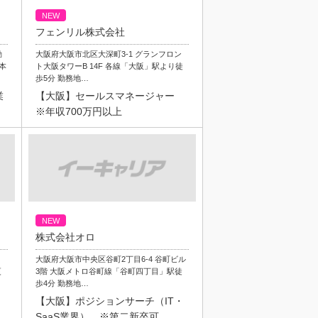
NEW
フェンリル株式会社
動
大阪府大阪市北区大深町3-1 グランフロン
本
ト大阪タワーB 14F 各線「大阪」駅より徒
歩5分 勤務地…
業
【大阪】セールスマネージャー
日
※年収700万円以上
NEW
株式会社オロ
ト
大阪府大阪市中央区谷町2丁目6-4 谷町ビル
更
3階 大阪メトロ谷町線「谷町四丁目」駅徒
歩4分 勤務地…
）
【大阪】ポジションサーチ（IT・
SaaS業界） ※第二新卒可