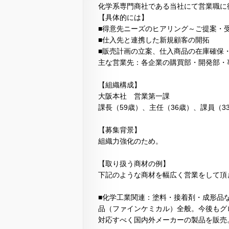
化学系専門商社である当社にて営業職に
【具体的には】
■得意先ニーズのヒアリング～ご提案・
■仕入先と連携した新規顧客の開拓
■販売計画の立案、仕入商品の在庫確保
主な営業先：各企業の購買部・開発部・
【組織構成】
大阪本社 営業第一課
課長（59歳）、主任（36歳）、課員（3
【募集背景】
組織力強化のため。
【取り扱う商材の例】
下記のような商材を幅広く営業をして頂
■化学工業関連：塗料・接着剤・成形品
品（ファインケミカル）全般。今後もグ
対応すべく国内外メーカーの製品を販売