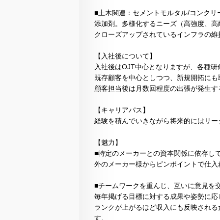
■土木関連：セメントモルタル/コンク
添加剤。多様化するニーズ（高強度、高
クローズアップされているインフラの維
【入社後について】
入社後はOJT中心となりますが、各種
既存顧客を中心としつつ、新規開拓にも
顧客担当後は月数回程度の出張が発生す
【キャリアパス】
経験を積んでいきながら将来的にはリー
【魅力】
■特定のメーカーとの資本関係に依存し
外のメーカー様からピンポイントで仕入
■チームワークを重んじ、互いに意見を
毎年掲げる目標に対する成果や姿勢に応
ランクが上がるほど収入にも反映される
す。