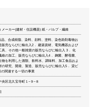
) メーカー(建材・住設機器) 紙・パルプ・繊維
業薬品、合成樹脂、染料、顔料、塗料、染色助剤毒物お
造販売ならびに輸出入2． 建築資材、電気機器および
工具、その他一般雑貨の販売ならびに輸出入 3． 化
繊維の加工、販売ならびに輸出入4． 麹菌、酵母菌、
生物を利用した酒類、飲料水、調味料、加工食品およ
材の研究、開発、製造、販売ならびに輸出入5． 貸ビ
各号の関連する一切の事業
中央区北久宝寺町１−９−８
日