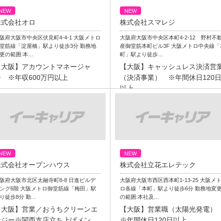
NEW
NEW
株式会社オロ
株式会社スマレジ
阪府大阪市中央区伏見町4-4-1 大阪メトロ
大阪府大阪市中央区本町4-2-12 野村不
堂筋線「淀屋橋」駅より徒歩3分 勤務地
産御堂筋本町ビル3F 大阪メトロ中央線「
更の範囲:本…
町」駅より徒歩…
【大阪】アカウントマネージャ
【大阪】キャッシュレス決済営
ー ※年収600万円以上
（決済事業） ※年間休日120
以上
NEW
NEW
株式会社オープンハウス
株式会社立花エレテック
阪府大阪市北区太融寺町8-8 日進ビルデ
大阪府大阪市西区西本町1-13-25 大阪メ
ング6階 大阪メトロ御堂筋線「梅田」駅
ロ各線「本町」駅より徒歩6分 勤務地変
り徒歩8分 勤…
の範囲:本社及…
【大阪】営業／おうちクリーンエ
【大阪】営業職（太陽光発電
ナジー※関西支店立ち上げメン
※年間休日120日以上