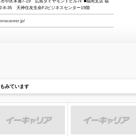
市中区本通7-19 広島ダイヤモンドビル7F ■福岡支店 福
-8-35 天神住友生命FJビジネスセンター19階
onacareer.jp/
もみています