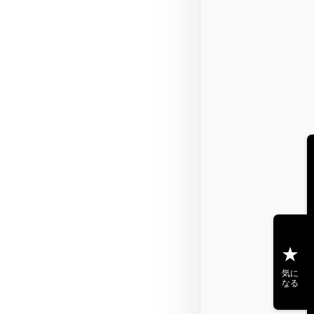
気に
なる