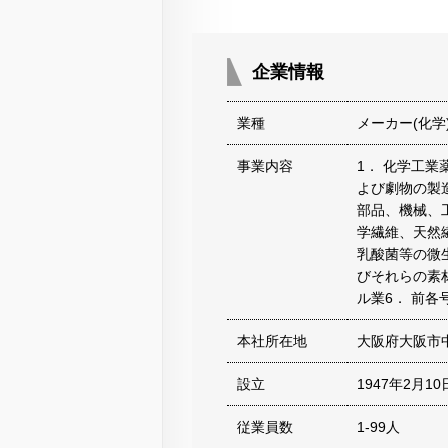
企業情報
業種
メーカー(化学
事業内容
1． 化学工
よび劇物の製
部品、機械、
学繊維、天然
乳酸菌等の微
びそれらの素
ル業6． 前
本社所在地
大阪府大阪市
設立
1947年2月10
従業員数
1-99人