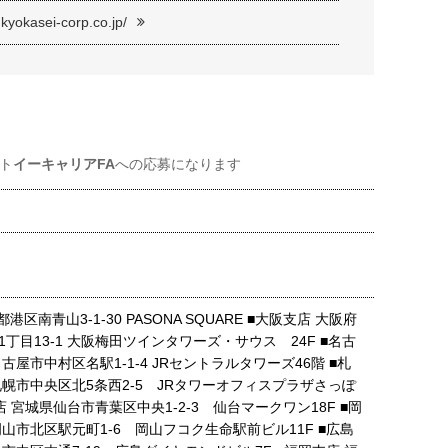
kyokasei-corp.co.jp/
ト
イーキャリアFA
への応募になります
港区南青山3-1-30 PASONA SQUARE ■大阪支店 大阪府
丁目13-1 大阪梅田ツインタワーズ・サウス 24F ■名古
古屋市中村区名駅1-1-4 JRセントラルタワーズ46階 ■札
札幌市中央区北5条西2-5 JRタワーオフィスプラザさっぽ
支店 宮城県仙台市青葉区中央1-2-3 仙台マークワン18F ■岡
山市北区駅元町1-6 岡山フコク生命駅前ビル11F ■広島