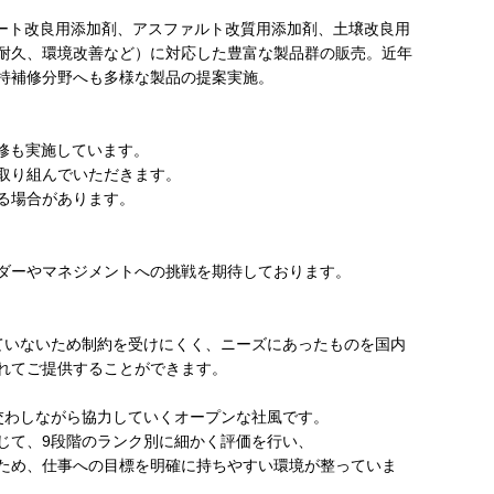
リート改良用添加剤、アスファルト改質用添加剤、土壌改良用
耐久、環境改善など）に対応した豊富な製品群の販売。近年
持補修分野へも多様な製品の提案実施。
研修も実施しています。
取り組んでいただきます。
る場合があります。
ダーやマネジメントへの挑戦を期待しております。
ていないため制約を受けにくく、ニーズにあったものを国内
れてご提供することができます。
交わしながら協力していくオープンな社風です。
じて、9段階のランク別に細かく評価を行い、
ため、仕事への目標を明確に持ちやすい環境が整っていま