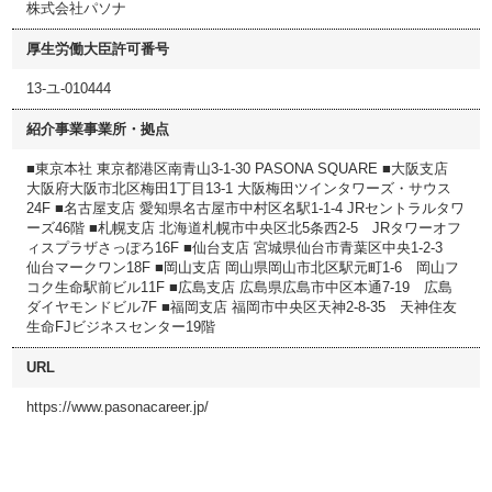
株式会社パソナ
厚生労働大臣許可番号
13-ユ-010444
紹介事業事業所・拠点
■東京本社 東京都港区南青山3-1-30 PASONA SQUARE ■大阪支店
大阪府大阪市北区梅田1丁目13-1 大阪梅田ツインタワーズ・サウス
24F ■名古屋支店 愛知県名古屋市中村区名駅1-1-4 JRセントラルタワ
ーズ46階 ■札幌支店 北海道札幌市中央区北5条西2-5 JRタワーオフ
ィスプラザさっぽろ16F ■仙台支店 宮城県仙台市青葉区中央1-2-3
仙台マークワン18F ■岡山支店 岡山県岡山市北区駅元町1-6 岡山フ
コク生命駅前ビル11F ■広島支店 広島県広島市中区本通7-19 広島
ダイヤモンドビル7F ■福岡支店 福岡市中央区天神2-8-35 天神住友
生命FJビジネスセンター19階
URL
https://www.pasonacareer.jp/