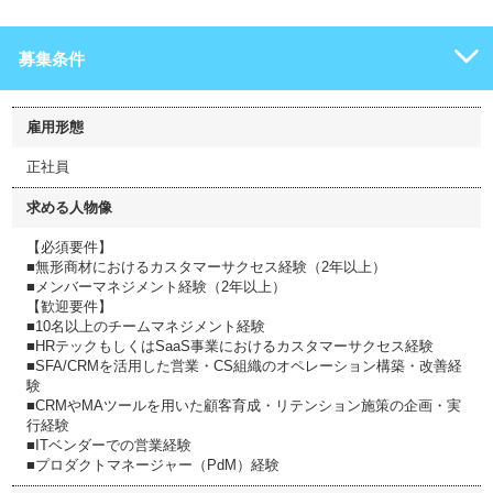
募集条件
雇用形態
正社員
求める人物像
【必須要件】
■無形商材におけるカスタマーサクセス経験（2年以上）
■メンバーマネジメント経験（2年以上）
【歓迎要件】
■10名以上のチームマネジメント経験
■HRテックもしくはSaaS事業におけるカスタマーサクセス経験
■SFA/CRMを活用した営業・CS組織のオペレーション構築・改善経
験
■CRMやMAツールを用いた顧客育成・リテンション施策の企画・実
行経験
■ITベンダーでの営業経験
■プロダクトマネージャー（PdM）経験