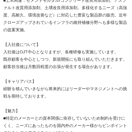
■土木関連：セメントモルタル/コンクリート改良用添加剤、アスフ
ァルト改質用添加剤、土壌改良用添加剤。多様化するニーズ（高強
度、高耐久、環境改善など）に対応した豊富な製品群の販売。近年
クローズアップされているインフラの維持補修分野へも多様な製品
の提案実施。
【入社後について】
入社後はOJT中心となりますが、各種研修も実施しています。
既存顧客を中心としつつ、新規開拓にも取り組んでいただきます。
顧客担当後は月数回程度の出張が発生する場合があります。
【キャリアパス】
経験を積んでいきながら将来的にはリーダーやマネジメントへの挑
戦を期待しております。
【魅力】
■特定のメーカーとの資本関係に依存していないため制約を受けに
くく、ニーズにあったものを国内外のメーカー様からピンポイント