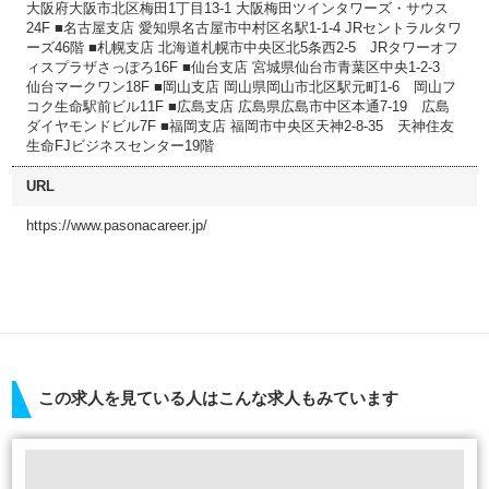
大阪府大阪市北区梅田1丁目13-1 大阪梅田ツインタワーズ・サウス
24F ■名古屋支店 愛知県名古屋市中村区名駅1-1-4 JRセントラルタワ
ーズ46階 ■札幌支店 北海道札幌市中央区北5条西2-5 JRタワーオフ
ィスプラザさっぽろ16F ■仙台支店 宮城県仙台市青葉区中央1-2-3
仙台マークワン18F ■岡山支店 岡山県岡山市北区駅元町1-6 岡山フ
コク生命駅前ビル11F ■広島支店 広島県広島市中区本通7-19 広島
ダイヤモンドビル7F ■福岡支店 福岡市中央区天神2-8-35 天神住友
生命FJビジネスセンター19階
URL
https://www.pasonacareer.jp/
この求人を見ている人はこんな求人もみています