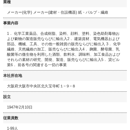
業種
メーカー(化学) メーカー(建材・住設機器) 紙・パルプ・繊維
事業内容
1． 化学工業薬品、合成樹脂、染料、顔料、塗料、染色助剤毒物お
よび劇物の製造販売ならびに輸出入2． 建築資材、電気機器および
部品、機械、工具、その他一般雑貨の販売ならびに輸出入 3． 化学
繊維、天然繊維の加工、販売ならびに輸出入4． 麹菌、酵母菌、乳
酸菌等の微生物を利用した酒類、飲料水、調味料、加工食品および
それらの素材の研究、開発、製造、販売ならびに輸出入5． 貸ビル
業6． 前各号の関連する一切の事業
本社所在地
大阪府大阪市中央区北久宝寺町１−９−８
設立
1947年2月10日
従業員数
1-99人