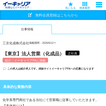
転職ならイーキャリア
気になる
検索履歴
無料会員登録はこちらから
仕事情報
三京化成株式会社
掲載期間：2026/6/12〜
【東京】法人営業（化成品）
正社員
紹介：イーキャリアFAに掲載
この求人は紹介求人です。姉妹サイト
イーキャリアFA
への応募になります
具体的な業務内容
化学系専門商社である当社にて営業職に従事していただきます。
【具体的には】