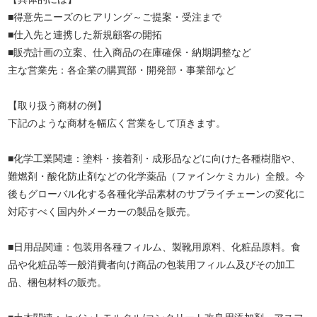
■得意先ニーズのヒアリング～ご提案・受注まで
■仕入先と連携した新規顧客の開拓
■販売計画の立案、仕入商品の在庫確保・納期調整など
主な営業先：各企業の購買部・開発部・事業部など
【取り扱う商材の例】
下記のような商材を幅広く営業をして頂きます。
■化学工業関連：塗料・接着剤・成形品などに向けた各種樹脂や、
難燃剤・酸化防止剤などの化学薬品（ファインケミカル）全般。今
後もグローバル化する各種化学品素材のサプライチェーンの変化に
対応すべく国内外メーカーの製品を販売。
■日用品関連：包装用各種フィルム、製靴用原料、化粧品原料。食
品や化粧品等一般消費者向け商品の包装用フィルム及びその加工
品、梱包材料の販売。