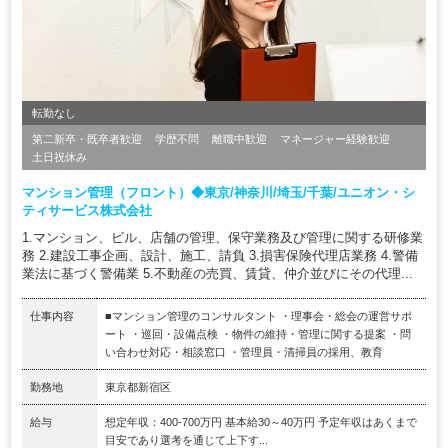
転勤なし
第二新卒・既卒者歓迎
学歴不問
離職中歓迎
マネージャー経験歓迎
土日祝休み
マンション管理（フロント）◆東京/神奈川/埼玉/千葉/ユニオン・シ
ティサービス株式会社
1.マンション、ビル、店舗の管理、保守業務及び管理に関する研修業
務 2.建設工事企画、設計、施工、請負 3.損害保険代理店業務 4.警備
業法に基づく警備業 5.不動産の売買、賃貸、仲介並びにその代理...
仕事内容
■マンション管理のコンサルタント ・理事会・総会の運営サポ
ート ・巡回・設備点検 ・物件の維持・管理に関する提案 ・問
い合わせ対応・相談窓口 ・管理員・清掃員の採用、教育
勤務地
東京都新宿区
給与
想定年収：400-700万円 基本給30～40万円 予定年収はあくまで
目安であり選考を通じて上下す...