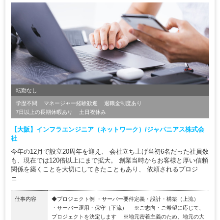
転勤なし
学歴不問
マネージャー経験歓迎
退職金制度あり
7日以上の長期休暇あり
土日祝休み
【大阪】インフラエンジニア（ネットワーク）/ジャパニアス株式会
社
今年の12月で設立20周年を迎え、 会社立ち上げ当初6名だった社員数
も、現在では120倍以上にまで拡大。 創業当時からお客様と厚い信頼
関係を築くことを大切にしてきたこともあり、 依頼されるプロジ
ェ...
仕事内容
◆プロジェクト例 ・サーバー要件定義・設計・構築（上流）
・サーバー運用・保守（下流） ※ご志向・ご希望に応じて、
プロジェクトを決定します ※地元密着主義のため、地元の大