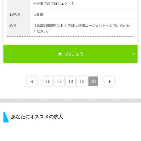
手企業でのプロジェクトを...
勤務地
大阪府
給与
月給26万500円以上 ※詳細は転職エージェントへお問い合わせ
ください。
気になる
16
前の
30
17
件
18
19
20
次の
30
あなたにオススメの求人