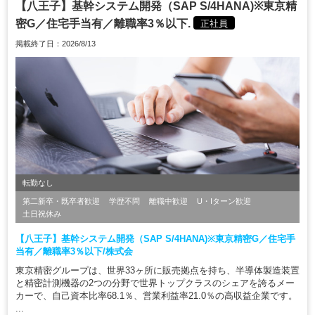
【八王子】基幹システム開発（SAP S/4HANA)※東京精
密G／住宅手当有／離職率3％以下.
正社員
掲載終了日：2026/8/13
転勤なし
第二新卒・既卒者歓迎
学歴不問
離職中歓迎
U・Iターン歓迎
土日祝休み
【八王子】基幹システム開発（SAP S/4HANA)※東京精密G／住宅手
当有／離職率3％以下/株式会
東京精密グループは、世界33ヶ所に販売拠点を持ち、半導体製造装置
と精密計測機器の2つの分野で世界トップクラスのシェアを誇るメー
カーで、自己資本比率68.1％、営業利益率21.0％の高収益企業です。
...