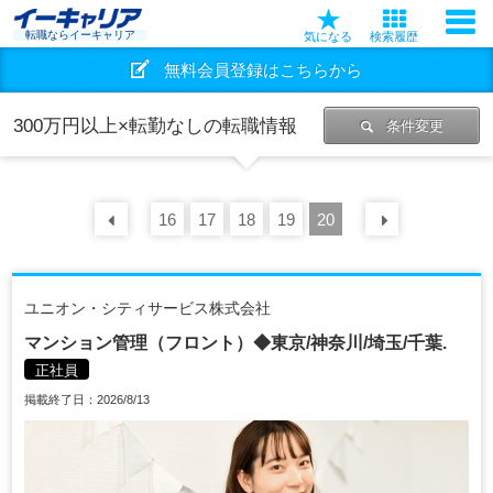
転職ならイーキャリア
気になる
検索履歴
無料会員登録はこちらから
300万円以上×転勤なしの転職情報
条件変更
16
前の
30
17
件
18
19
20
次の
30
ユニオン・シティサービス株式会社
マンション管理（フロント）◆東京/神奈川/埼玉/千葉.
正社員
掲載終了日：2026/8/13