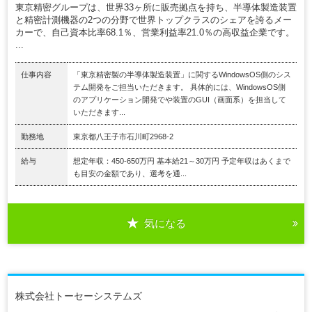
東京精密グループは、世界33ヶ所に販売拠点を持ち、半導体製造装置
と精密計測機器の2つの分野で世界トップクラスのシェアを誇るメー
カーで、自己資本比率68.1％、営業利益率21.0％の高収益企業です。
...
仕事内容
「東京精密製の半導体製造装置」に関するWindowsOS側のシス
テム開発をご担当いただきます。 具体的には、WindowsOS側
のアプリケーション開発でや装置のGUI（画面系）を担当して
いただきます...
勤務地
東京都八王子市石川町2968-2
給与
想定年収：450-650万円 基本給21～30万円 予定年収はあくまで
も目安の金額であり、選考を通...
気になる
株式会社トーセーシステムズ