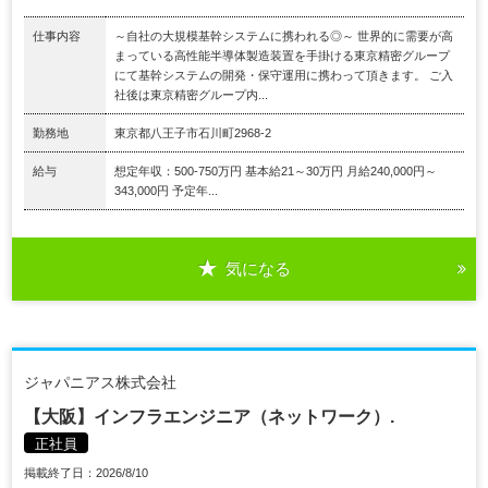
仕事内容
～自社の大規模基幹システムに携われる◎～ 世界的に需要が高
まっている高性能半導体製造装置を手掛ける東京精密グループ
にて基幹システムの開発・保守運用に携わって頂きます。 ご入
社後は東京精密グループ内...
勤務地
東京都八王子市石川町2968-2
給与
想定年収：500-750万円 基本給21～30万円 月給240,000円～
343,000円 予定年...
気になる
ジャパニアス株式会社
【大阪】インフラエンジニア（ネットワーク）.
正社員
掲載終了日：2026/8/10