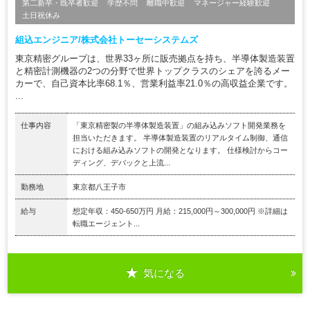
第二新卒・既卒者歓迎
学歴不問
離職中歓迎
マネージャー経験歓迎
土日祝休み
組込エンジニア/株式会社トーセーシステムズ
東京精密グループは、世界33ヶ所に販売拠点を持ち、半導体製造装置
と精密計測機器の2つの分野で世界トップクラスのシェアを誇るメー
カーで、自己資本比率68.1％、営業利益率21.0％の高収益企業です。
...
仕事内容
「東京精密製の半導体製造装置」の組み込みソフト開発業務を
担当いただきます。 半導体製造装置のリアルタイム制御、通信
における組み込みソフトの開発となります。 仕様検討からコー
ディング、デバックと上流...
勤務地
東京都八王子市
給与
想定年収：450-650万円 月給：215,000円～300,000円 ※詳細は
転職エージェント...
気になる