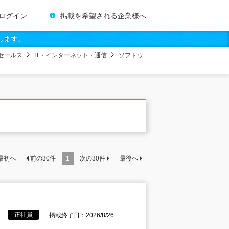
ログイン
掲載を希望される企業様へ
します。
セールス
IT・インターネット・通信
ソフトウ
最初へ
前の
30
件
1
次の
30
件
最後へ
正社員
掲載終了日：2026/8/26