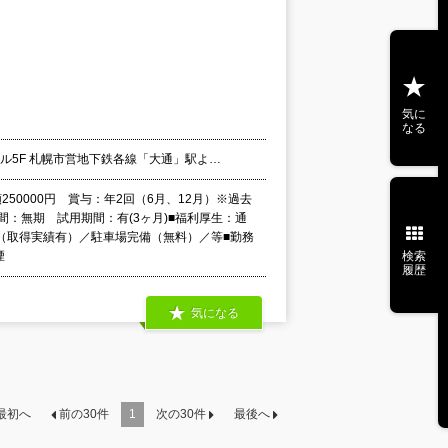
気に
なる
ル5F 札幌市営地下鉄各線「大通」駅よ…
250000円 賞与：年2回（6月、12月）※過去
間：無期 試用期間：有(3ヶ月)■福利厚生：通
（取得実績有）／駐車場完備（無料）／等■勤務
検索
煙
履歴
気になる
最初へ
前の
30
件
1
次の
30
件
最後へ