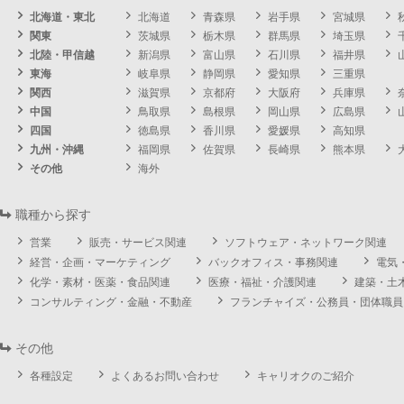
北海道・東北
北海道
青森県
岩手県
宮城県
関東
茨城県
栃木県
群馬県
埼玉県
北陸・甲信越
新潟県
富山県
石川県
福井県
東海
岐阜県
静岡県
愛知県
三重県
関西
滋賀県
京都府
大阪府
兵庫県
中国
鳥取県
島根県
岡山県
広島県
四国
徳島県
香川県
愛媛県
高知県
九州・沖縄
福岡県
佐賀県
長崎県
熊本県
その他
海外
職種から探す
営業
販売・サービス関連
ソフトウェア・ネットワーク関連
経営・企画・マーケティング
バックオフィス・事務関連
電気
化学・素材・医薬・食品関連
医療・福祉・介護関連
建築・土
コンサルティング・金融・不動産
フランチャイズ・公務員・団体職員
その他
各種設定
よくあるお問い合わせ
キャリオクのご紹介