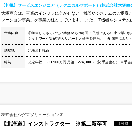
【札幌】サービスエンジニア（テクニカルサポート）/株式会社大塚商
大塚商会は、事業のインフラに欠かせないIT機器やシステムのご提案
レーション事業」を事業の柱としています。 また、IT機器やシステムは
仕事内容
①担当してもらいたい業務やその範囲 ・取引のある中小企業のお客
ネットワーク等)の導入サポートと修理を担当。 ※配属先により担当
勤務地
北海道札幌市
給与
想定年収：500-900万円 月給：274,000～（諸手当含む） ※手
株式会社シグマソリューションズ
【北海道】インストラクター ※第二新卒可
正社員