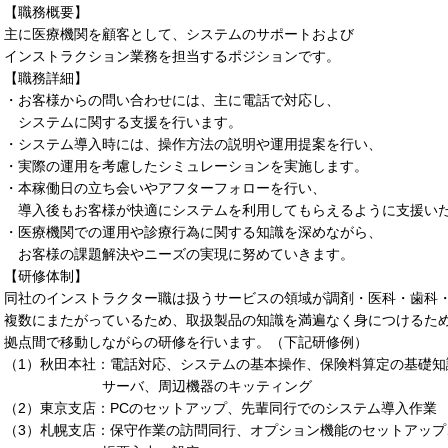
【職務概要】
主に医療機関を顧客として、システムのサポートおよび
インストラクション業務を担当するポジションです。
【職務詳細】
・お客様からの問い合わせには、主に電話で対応し、
システムに関する支援を行います。
・システム導入時には、操作方法の説明や運用提案を行い、
・実際の運用を考慮したシミュレーションを実施します。
・本稼働日の立ち会いやアフターフォローを行い、
導入後もお客様が快適にシステムを利用してもらえるように支援い
・医療機関での運用や診療行為に関する知識を深めながら、
お客様の課題解決やニーズの実現に努めていきます。
【研修体制】
同社のインストラクター職は扱うサービスの領域が調剤・医科・歯科
複数にまたがっているため、取扱製品の知識を満遍なく身につけるた
拠点間で移動しながらの研修を行います。（下記研修例）
（1）秋田本社：電話対応、システムの基本操作、保険料算定の基礎知
サーバ、周辺機器のキッティング
（2）東京支店：PCのセットアップ、先輩同行でのシステム導入作業
（3）札幌支店：保守作業の訪問同行、オプション機能のセットアップ