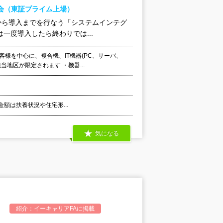
会（東証プライム上場）
から導入までを行なう「システムインテグ
一度導入したら終わりでは...
様を中心に、複合機、IT機器(PC、サーバ、
地区が限定されます ・機器...
当金額は扶養状況や住宅形...
気になる
紹介：
イーキャリアFA
に掲載