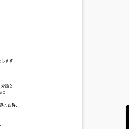
たします。
・介護と
めに
識の習得、
、