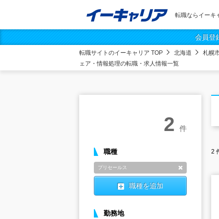
転職ならイーキ
会員登
転職サイトのイーキャリア TOP
北海道
札幌
ェア・情報処理の転職・求人情報一覧
2
件
職種
2
プリセールス
削除
職種を追加
勤務地