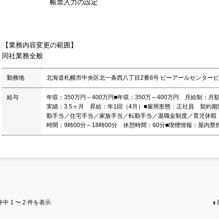
帳票入力の設定
【業務内容変更の範囲】
同社業務全般
勤務地
北海道札幌市中央区北一条西八丁目2番8号 ピーアールセンタービ
給与
年収：350万円～400万円■年収：350万～400万円 月給制：月額
実績：3.5ヶ月 昇給：年1回（4月）■雇用形態：正社員 契約期
勤手当／住宅手当／家族手当／転勤手当／退職金制度／育児休暇
時間：9時00分～18時00分 休憩時間：60分■喫煙情報：屋内禁
件中
1 〜 2
件を表示