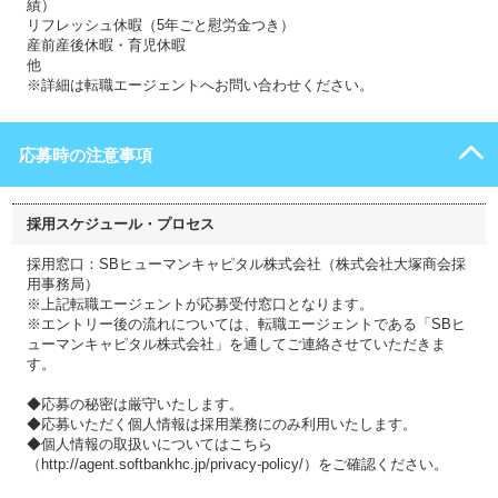
績）
リフレッシュ休暇（5年ごと慰労金つき）
産前産後休暇・育児休暇
他
※詳細は転職エージェントへお問い合わせください。
応募時の注意事項
採用スケジュール・プロセス
採用窓口：SBヒューマンキャピタル株式会社（株式会社大塚商会採
用事務局）
※上記転職エージェントが応募受付窓口となります。
※エントリー後の流れについては、転職エージェントである「SBヒ
ューマンキャピタル株式会社」を通してご連絡させていただきま
す。
◆応募の秘密は厳守いたします。
◆応募いただく個人情報は採用業務にのみ利用いたします。
◆個人情報の取扱いについてはこちら
（http://agent.softbankhc.jp/privacy-policy/）をご確認ください。