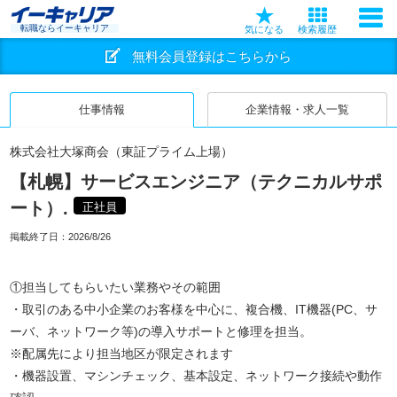
転職ならイーキャリア
気になる
検索履歴
無料会員登録はこちらから
仕事情報
企業情報・求人一覧
株式会社大塚商会（東証プライム上場）
【札幌】サービスエンジニア（テクニカルサポ
ート）.
正社員
掲載終了日：
2026/8/26
①担当してもらいたい業務やその範囲
・取引のある中小企業のお客様を中心に、複合機、IT機器(PC、サ
ーバ、ネットワーク等)の導入サポートと修理を担当。
※配属先により担当地区が限定されます
・機器設置、マシンチェック、基本設定、ネットワーク接続や動作