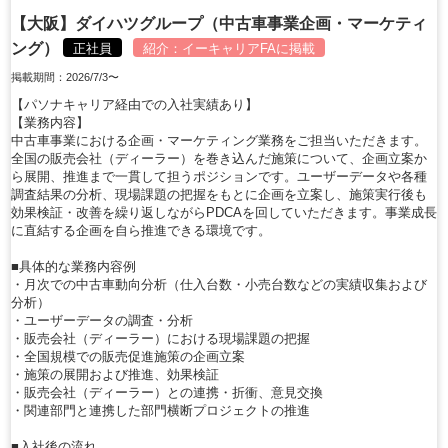
【大阪】ダイハツグループ（中古車事業企画・マーケティ
ング）
正社員
紹介：
イーキャリアFA
に掲載
掲載期間：2026/7/3〜
【パソナキャリア経由での入社実績あり】
【業務内容】
中古車事業における企画・マーケティング業務をご担当いただきます。
全国の販売会社（ディーラー）を巻き込んだ施策について、企画立案か
ら展開、推進まで一貫して担うポジションです。ユーザーデータや各種
調査結果の分析、現場課題の把握をもとに企画を立案し、施策実行後も
効果検証・改善を繰り返しながらPDCAを回していただきます。事業成長
に直結する企画を自ら推進できる環境です。
■具体的な業務内容例
・月次での中古車動向分析（仕入台数・小売台数などの実績収集および
分析）
・ユーザーデータの調査・分析
・販売会社（ディーラー）における現場課題の把握
・全国規模での販売促進施策の企画立案
・施策の展開および推進、効果検証
・販売会社（ディーラー）との連携・折衝、意見交換
・関連部門と連携した部門横断プロジェクトの推進
■入社後の流れ