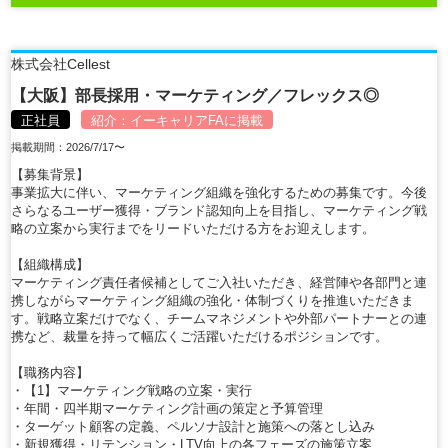
株式会社Cellest
【大阪】部長採用・マーケティング／フレックス◎
正社員
紹介：
イーキャリアFA
に掲載
掲載期間：2026/7/17〜
【募集背景】
事業拡大に伴い、マーケティング組織を強化するための募集です。今後
さらなるユーザー獲得・ブランド認知向上を目指し、マーケティング戦
略の立案から実行までをリードいただける方をお迎えします。
【組織構成】
マーケティング責任者候補としてご入社いただき、経営陣や各部門と連
携しながらマーケティング組織の強化・体制づくりを推進いただきま
す。戦略立案だけでなく、チームマネジメントや外部パートナーとの連
携など、裁量を持って幅広くご活躍いただけるポジションです。
【職務内容】
・【1】マーケティング戦略の立案・実行
・年間・四半期マーケティング計画の策定と予算管理
・ターゲット顧客の定義、ペルソナ設計と施策への落とし込み
・新規獲得・リテンション・LTV向上の各フェーズの施策立案