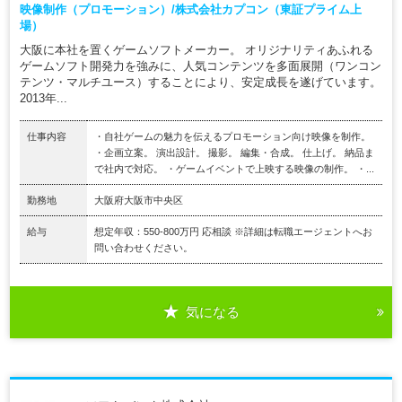
映像制作（プロモーション）/株式会社カプコン（東証プライム上
場）
大阪に本社を置くゲームソフトメーカー。 オリジナリティあふれる
ゲームソフト開発力を強みに、人気コンテンツを多面展開（ワンコン
テンツ・マルチユース）することにより、安定成長を遂げています。
2013年...
仕事内容
・自社ゲームの魅力を伝えるプロモーション向け映像を制作。
・企画立案。 演出設計。 撮影。 編集・合成。 仕上げ。 納品ま
で社内で対応。 ・ゲームイベントで上映する映像の制作。 ・...
勤務地
大阪府大阪市中央区
給与
想定年収：550-800万円 応相談 ※詳細は転職エージェントへお
問い合わせください。
気になる