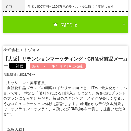
給与
年収：900万円～1200万円経験・スキルに応じて変動します
気になる
詳細を見る
株式会社エトヴォス
【大阪】リテンションマーケティング・CRM/化粧品メーカ
ー
正社員
紹介：
イーキャリアFA
に掲載
掲載期間：2026/7/3〜
【ミッション・募集背景】
自社化粧品ブランドの顧客ロイヤリティ向上と、LTVの最大化がミッシ
ョンです。 単なる「値引きによる再購入」ではなく、お客様にブランド
のファンになっていただき、毎日のスキンケア・メイクが楽しくなるよ
うなコミュニケーション体験を設計します。同梱物からデジタル施策ま
で、オフライン・オンラインを跨いだCRM戦略を一貫して担当いただき
ます。
【業務内容】