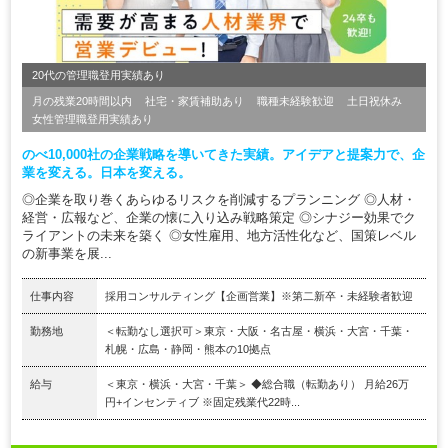
20代の管理職登用実績あり
月の残業20時間以内
社宅・家賃補助あり
職種未経験歓迎
土日祝休み
女性管理職登用実績あり
のべ10,000社の企業戦略を導いてきた実績。アイデアと提案力で、企
業を変える。日本を変える。
◎企業を取り巻くあらゆるリスクを削減するプランニング ◎人材・
経営・広報など、企業の懐に入り込み戦略策定 ◎シナジー効果でク
ライアントの未来を築く ◎女性雇用、地方活性化など、国策レベル
の新事業を展...
仕事内容
採用コンサルティング【企画営業】※第二新卒・未経験者歓迎
勤務地
＜転勤なし選択可＞東京・大阪・名古屋・横浜・大宮・千葉・
札幌・広島・静岡・熊本の10拠点
給与
＜東京・横浜・大宮・千葉＞ ◆総合職（転勤あり） 月給26万
円+インセンティブ ※固定残業代22時...