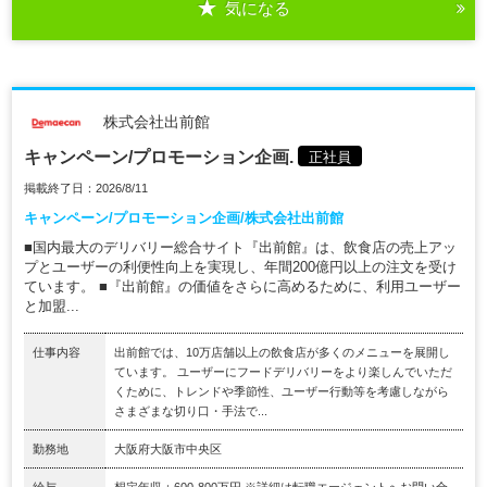
気になる
株式会社出前館
キャンペーン/プロモーション企画.
正社員
掲載終了日：2026/8/11
キャンペーン/プロモーション企画/株式会社出前館
■国内最大のデリバリー総合サイト『出前館』は、飲食店の売上アッ
プとユーザーの利便性向上を実現し、年間200億円以上の注文を受け
ています。 ■『出前館』の価値をさらに高めるために、利用ユーザー
と加盟...
仕事内容
出前館では、10万店舗以上の飲食店が多くのメニューを展開し
ています。 ユーザーにフードデリバリーをより楽しんでいただ
くために、トレンドや季節性、ユーザー行動等を考慮しながら
さまざまな切り口・手法で...
勤務地
大阪府大阪市中央区
給与
想定年収：600-800万円 ※詳細は転職エージェントへお問い合