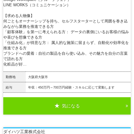
LINE WORKS（コミュニケーション）
【求める人物像】
何ごともオーナーシップを持ち、セルフスターターとして周囲を巻き込
みながら業務を推進できる方
「顧客体験」を第一に考えられる方： データの裏側にいるお客様の悩み
や喜びを想像できる方
「仕組み化」が得意な方： 属人的な施策に留まらず、自動化や効率化を
推進できる方
ブランドへの愛着：自社の製品を自ら使い込み、その魅力を自分の言葉
で語れる方
化粧品が好…
勤務地
大阪府大阪市
給与
年収：450万円～700万円経験・スキルに応じて変動します
気になる
詳細を見る
ダイハツ工業株式会社