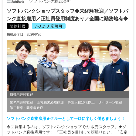
ソフトバンク株式会社
ソフトバンクショップスタッフ◆未経験歓迎／ソフトバ
ンク直接雇用／正社員登用制度あり／全国に勤務地有◆
契約社員
かんたん応募可
掲載終了日：2026/8/26
職種未経験歓迎
業界未経験歓迎
正社員未経験歓迎
募集人数10名以上
U・Iターン歓迎
第二新卒・既卒者歓迎
ソフトバンク直接雇用★クルーとして一緒に楽しく働きましょう！
今回募集するのは、ソフトバンクショップでの 販売スタッフ。★ソ
フトバンク直接雇用です！ 「正社員を目指して頑張りたい」 「安定