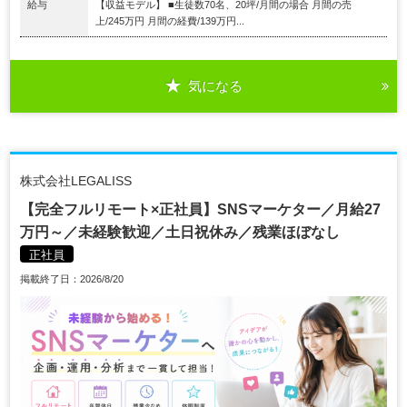
給与
【収益モデル】 ■生徒数70名、20坪/月間の場合 月間の売
上/245万円 月間の経費/139万円...
気になる
株式会社LEGALISS
【完全フルリモート×正社員】SNSマーケター／月給27
万円～／未経験歓迎／土日祝休み／残業ほぼなし
正社員
掲載終了日：2026/8/20