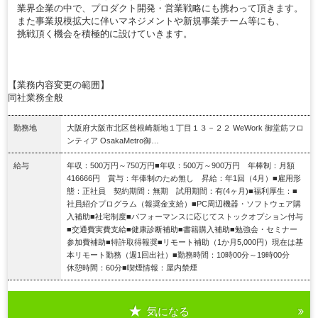
業界企業の中で、プロダクト開発・営業戦略にも携わって頂きます。
また事業規模拡大に伴いマネジメントや新規事業チーム等にも、
挑戦頂く機会を積極的に設けていきます。
【業務内容変更の範囲】
同社業務全般
勤務地
大阪府大阪市北区曾根崎新地１丁目１３－２２ WeWork 御堂筋フロ
ンティア OsakaMetro御…
給与
年収：500万円～750万円■年収：500万～900万円 年棒制：月額
416666円 賞与：年俸制のため無し 昇給：年1回（4月）■雇用形
態：正社員 契約期間：無期 試用期間：有(4ヶ月)■福利厚生：■
社員紹介プログラム（報奨金支給）■PC周辺機器・ソフトウェア購
入補助■社宅制度■パフォーマンスに応じてストックオプション付与
■交通費実費支給■健康診断補助■書籍購入補助■勉強会・セミナー
参加費補助■特許取得報奨■リモート補助（1か月5,000円）現在は基
本リモート勤務（週1回出社）■勤務時間：10時00分～19時00分
休憩時間：60分■喫煙情報：屋内禁煙
気になる
詳細を見る