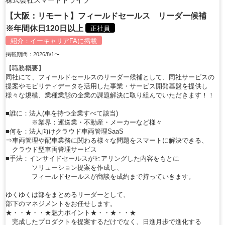
【大阪：リモート】フィールドセールス リーダー候補
※年間休日120日以上
正社員
紹介：
イーキャリアFA
に掲載
掲載期間：2026/8/1〜
【職務概要】
同社にて、フィールドセールスのリーダー候補として、同社サービスの
提案やモビリティデータを活用した事業・サービス開発基盤を提供し
様々な規模、業種業態の企業の課題解決に取り組んでいただきます！！
■誰に：法人(車を持つ企業すべて該当)
※業界：運送業・不動産・メーカーなど様々
■何を：法人向けクラウド車両管理SaaS
⇒車両管理や配車業務に関わる様々な問題をスマートに解決できる、
クラウド型車両管理サービス
■手法：インサイドセールスがヒアリングした内容をもとに
ソリューション提案を作成し、
フィールドセールスが商談を成約まで持っていきます。
ゆくゆくは部をまとめるリーダーとして、
部下のマネジメントをお任せします。
★・・★・・★魅力ポイント★・・★・・★
完成したプロダクトを提案するだけでなく、日進月歩で進化する