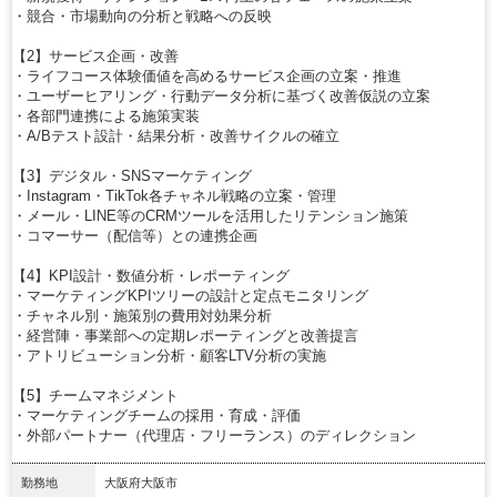
・競合・市場動向の分析と戦略への反映
【2】サービス企画・改善
・ライフコース体験価値を高めるサービス企画の立案・推進
・ユーザーヒアリング・行動データ分析に基づく改善仮説の立案
・各部門連携による施策実装
・A/Bテスト設計・結果分析・改善サイクルの確立
【3】デジタル・SNSマーケティング
・Instagram・TikTok各チャネル戦略の立案・管理
・メール・LINE等のCRMツールを活用したリテンション施策
・コマーサー（配信等）との連携企画
【4】KPI設計・数値分析・レポーティング
・マーケティングKPIツリーの設計と定点モニタリング
・チャネル別・施策別の費用対効果分析
・経営陣・事業部への定期レポーティングと改善提言
・アトリビューション分析・顧客LTV分析の実施
【5】チームマネジメント
・マーケティングチームの採用・育成・評価
・外部パートナー（代理店・フリーランス）のディレクション
勤務地
大阪府大阪市