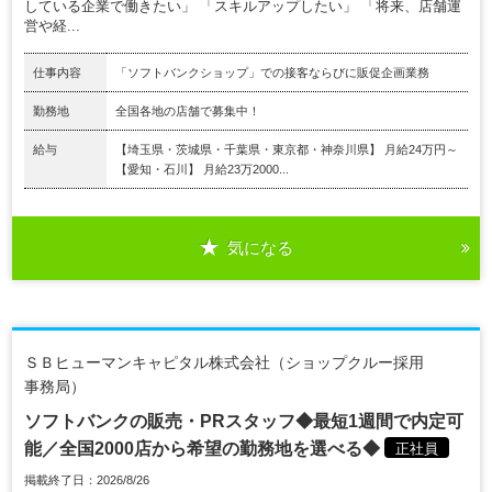
している企業で働きたい」 「スキルアップしたい」 「将来、店舗運
営や経...
仕事内容
「ソフトバンクショップ」での接客ならびに販促企画業務
勤務地
全国各地の店舗で募集中！
給与
【埼玉県・茨城県・千葉県・東京都・神奈川県】 月給24万円～
【愛知・石川】 月給23万2000...
気になる
ＳＢヒューマンキャピタル株式会社（ショップクルー採用
事務局）
ソフトバンクの販売・PRスタッフ◆最短1週間で内定可
能／全国2000店から希望の勤務地を選べる◆
正社員
掲載終了日：2026/8/26