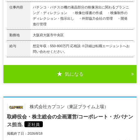
仕事内容
パチンコ・パチスロ機の液晶部分の映像演出に関わるプランニ
ング・ディレクション ・映像仕様書の作成 ・映像制作の
ディレクション・指示出し ・外部協力会社の管理 ・開発
進行管理
勤務地
大阪府大阪市中央区
給与
想定年収：550-800万円 応相談 ※詳細は転職エージェントへお
問い合わせください。
気になる
株式会社カプコン（東証プライム上場）
取締役会・株主総会の企画運営/コーポレート・ガバナン
ス担当.
正社員
掲載終了日：2026/8/18