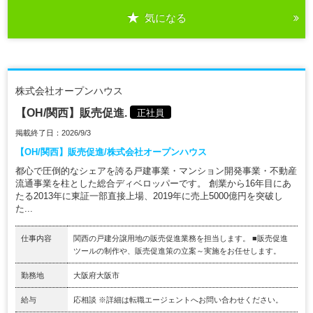
気になる
株式会社オープンハウス
【OH/関西】販売促進.
正社員
掲載終了日：2026/9/3
【OH/関西】販売促進/株式会社オープンハウス
都心で圧倒的なシェアを誇る戸建事業・マンション開発事業・不動産
流通事業を柱とした総合ディベロッパーです。 創業から16年目にあ
たる2013年に東証一部直接上場、2019年に売上5000億円を突破し
た...
仕事内容
関西の戸建分譲用地の販売促進業務を担当します。 ■販売促進
ツールの制作や、販売促進策の立案～実施をお任せします。
勤務地
大阪府大阪市
給与
応相談 ※詳細は転職エージェントへお問い合わせください。