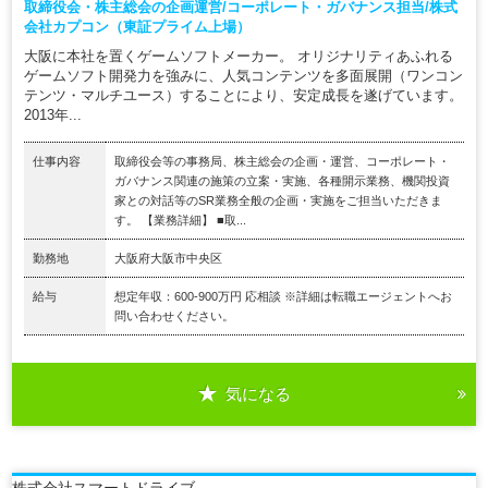
取締役会・株主総会の企画運営/コーポレート・ガバナンス担当/株式
会社カプコン（東証プライム上場）
大阪に本社を置くゲームソフトメーカー。 オリジナリティあふれる
ゲームソフト開発力を強みに、人気コンテンツを多面展開（ワンコン
テンツ・マルチユース）することにより、安定成長を遂げています。
2013年...
仕事内容
取締役会等の事務局、株主総会の企画・運営、コーポレート・
ガバナンス関連の施策の立案・実施、各種開示業務、機関投資
家との対話等のSR業務全般の企画・実施をご担当いただきま
す。 【業務詳細】 ■取...
勤務地
大阪府大阪市中央区
給与
想定年収：600-900万円 応相談 ※詳細は転職エージェントへお
問い合わせください。
気になる
株式会社スマートドライブ