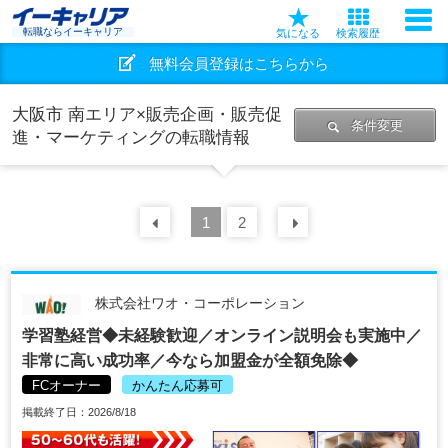
転職ならイーキャリア
気になる
検索履歴
無料会員登録はこちらから
大阪市 南エリア×販売企画・販売促
条件変更
進・マーケティングの転職情報
前の
1
30
2
件
次の
30
件
株式会社ワオ・コーポレーション
学習塾経営◆未経験歓迎／オンライン説明会も実施中／
非常に高い成功率／今なら加盟金が全額免除◆
FCオーナー
かんたん応募可
掲載終了日：2026/8/18