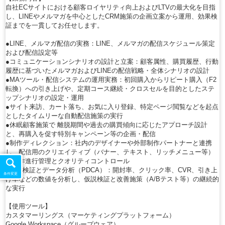
自社ECサイトにおける顧客ロイヤリティ向上およびLTVの最大化を目指
し、LINEやメルマガを中心としたCRM施策の企画立案から運用、効果検
証までを一貫してお任せします。
●LINE、メルマガ配信の実務：LINE、メルマガの配信スケジュール策定
および配信設定等
●コミュニケーションシナリオの設計と立案：顧客属性、購買履歴、行動
履歴に基づいたメルマガおよびLINEの配信戦略・全体シナリオの設計
●MAツール・配信システムの運用実務：初回購入からリピート購入（F2
転換）への引き上げや、定期コース継続・クロスセルを目的としたステ
ップシナリオの設定・運用
●サイト来訪、カート落ち、お気に入り登録、特定ページ閲覧などを起点
としたタイムリーな自動配信施策の実行
●休眠顧客施策で 離脱期間や過去の購買傾向に応じたアプローチ設計
と、再購入を促す特別キャンペーン等の企画・配信
●制作ディレクション：社内のデザイナーや外部制作パートナーと連携
し、配信用のクリエイティブ（バナー、テキスト、リッチメニュー等）
の制作進行管理とクオリティコントロール
●効果検証とデータ分析（PDCA）：開封率、クリック率、CVR、引き上
条件変更
げ率などの数値を分析し、仮説検証と改善施策（A/Bテスト等）の継続的
な実行
【使用ツール】
カスタマーリングス（マーケティングプラットフォーム）
Google Workspace（グループウェア）