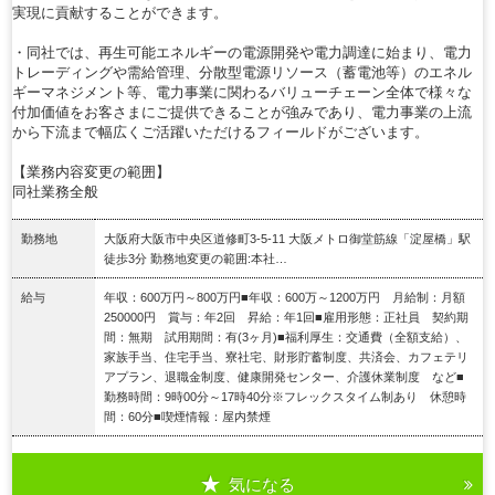
実現に貢献することができます。
・同社では、再生可能エネルギーの電源開発や電力調達に始まり、電力
トレーディングや需給管理、分散型電源リソース（蓄電池等）のエネル
ギーマネジメント等、電力事業に関わるバリューチェーン全体で様々な
付加価値をお客さまにご提供できることが強みであり、電力事業の上流
から下流まで幅広くご活躍いただけるフィールドがございます。
【業務内容変更の範囲】
同社業務全般
勤務地
大阪府大阪市中央区道修町3-5-11 大阪メトロ御堂筋線「淀屋橋」駅
徒歩3分 勤務地変更の範囲:本社…
給与
年収：600万円～800万円■年収：600万～1200万円 月給制：月額
250000円 賞与：年2回 昇給：年1回■雇用形態：正社員 契約期
間：無期 試用期間：有(3ヶ月)■福利厚生：交通費（全額支給）、
家族手当、住宅手当、寮社宅、財形貯蓄制度、共済会、カフェテリ
アプラン、退職金制度、健康開発センター、介護休業制度 など■
勤務時間：9時00分～17時40分※フレックスタイム制あり 休憩時
間：60分■喫煙情報：屋内禁煙
気になる
詳細を見る