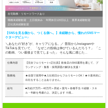
在宅勤務・リモートワークあり
職種未経験歓迎
土日祝休み
年間休日120日以上
業界未経験歓迎
正社員未経験歓迎
【SNSを見る側から、つくる側へ。】未経験から、憧れのSNSマー
ケターデビュー♪
＼あなたの“好き”が、キャリアになる。／ 普段からInstagramや
TikTokを見ていて、 「なぜこの投稿は伸びているんだろう？」 「こ
の動画、つい最後まで見てしまった」 そんな風に感じた...
仕事内容
【完全フルリモート×正社員】飲食店のSNS運用を通じて、ブ
ランディング・集客・採用課題の解決を支援！
勤務地
★全国で採用中★入社初日からフルリモートOK！★※基本的に
出社をすることはありません。
給与
■月給27万円～40万円＋昇給＋賞与＋各種手当 ※経験・スキ
ル・年齢を考慮の上、決定します ※残...