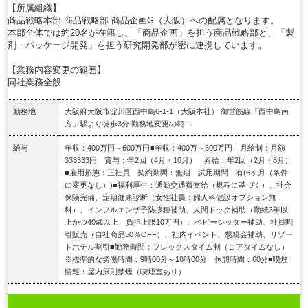
【所属組織】
商品戦略本部 商品戦略部 商品企画G（大阪）への配属となります。
本部全体では約20名が在籍し、「商品企画」を担う商品戦略部と、「製
剤・パッケージ開発」を担う研究開発部が密に連携しています。
【業務内容変更の範囲】
同社業務全般
勤務地
大阪府大阪市淀川区西中島6-1-1（大阪本社） 御堂筋線「西中島南
方」駅より徒歩3分 勤務地変更の範…
給与
年収：400万円～600万円■年収：400万～600万円 月給制：月額
333333円 賞与：年2回（4月・10月） 昇給：年2回（2月・8月）
■雇用形態：正社員 契約期間：無期 試用期間：有(6ヶ月（条件
に変更なし）)■福利厚生：通勤交通費支給（規程に基づく）、社会
保険完備、定期健康診断（女性社員：婦人科健診オプション無
料）、インフルエンザ予防接種補助、人間ドック補助（勤続3年以
上かつ40歳以上、負担上限10万円）、ベビーシッター補助、社員割
引販売（自社商品50％OFF）、社内イベント、懇親会補助、リゾー
トホテル割引■勤務時間：フレックスタイム制（コアタイムなし）
※標準的な労働時間：9時00分～18時00分 休憩時間：60分■喫煙
情報：屋内原則禁煙（喫煙室あり）