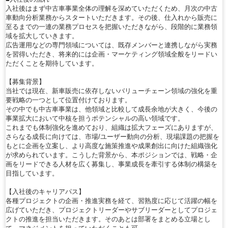
入社後はまず中古車事業全体の理解を深めていただくため、月次の中古
車動向分析業務からスタートいただきます。その後、仕入れから販売に
至るまでの一連の業務プロセスを把握いただきながら、段階的に業務領
域を拡大していきます。
広告運用などの専門領域については、既存メンバーと連携しながら実務
を習得いただき、将来的には企画・マーケティング領域全般をリードい
ただくことを期待しています。
【募集背景】
当社では現在、新車販売に依存しないバリューチェーン領域の強化を重
要戦略の一つとして位置付けております。
その中でも中古車事業は、他領域と比較して成長余地が大きく、今後の
事業拡大において中核を担うポテンシャルの高い領域です。
これまでも体制強化を進めており、組織は拡大フェーズにありますが、
さらなる成長に向けては、市場/ユーザー動向の分析、現場課題の把握を
もとに企画を立案し、より高度な施策推進や成果創出に向けた組織強化
が求められています。こうした背景から、本ポジションでは、戦略・企
画をリードできる人材を広く募集し、事業成長を牽引する体制の構築を
目指しています。
【入社後のキャリアパス】
各種プロジェクトの企画・推進実務を経て、習熟度に応じて活躍の幅を
広げていただき、プロジェクトリーダーやサブリーダーとしてプロジェ
クトの推進を担当いただきます。そのあとは部署をまとめる立場とし