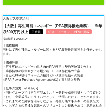
大阪ガス株式会社
【大阪】再生可能エネルギー（PPA獲得推進業務） ※年
収600万円以上
正社員
紹介：
イーキャリアFA
に掲載
掲載期間：2026/8/1〜
【職務概要】
同社にて再生可能エネルギーに関するPPA獲得推進業務をお任せいたし
ます。
【職務詳細】
・再生可能エネルギーの法人向けPPA獲得（契約等協議を含む）
・業界情報の収集並びに市場分析、PPA獲得戦略の立案
・新たなPPA獲得スキームの検討とPPA獲得活動への実装
※PPA(Power Purchase Agreementの略)：電力購入契約
【仕事の魅力・やりがい】
・同社グループでは再生可能エネルギー分野を成長領域として位置付け
ており、企業成長のドライバーとしてご活躍いただくことが出来ます。
・これまでのご経験を活かしながら、再生可能エネルギーの普及拡大
や、お客さまの多様な課題へのソリューション提供を通じ、脱炭素社会