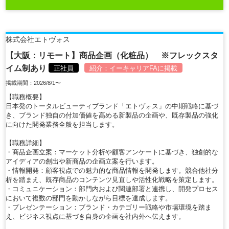
株式会社エトヴォス
【大阪：リモート】商品企画（化粧品） ※フレックスタ
イム制あり
正社員
紹介：
イーキャリアFA
に掲載
掲載期間：2026/8/1〜
【職務概要】
日本発のトータルビューティブランド「エトヴォス」の中期戦略に基づ
き、ブランド独自の付加価値を高める新製品の企画や、既存製品の強化
に向けた開発業務全般を担当します。
【職務詳細】
・商品企画立案：マーケット分析や顧客アンケートに基づき、独創的な
アイディアの創出や新商品の企画立案を行います。
・情報開発：顧客視点での魅力的な商品情報を開発します。競合他社分
析を踏まえ、既存商品のコンテンツ見直しや活性化戦略を策定します。
・コミュニケーション：部門内および関連部署と連携し、開発プロセス
において複数の部門を動かしながら目標を達成します。
・プレゼンテーション：ブランド・カテゴリー戦略や市場環境を踏ま
え、ビジネス視点に基づき自身の企画を社内外へ伝えます。