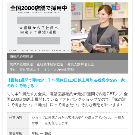
職種未経験歓迎
業界未経験歓迎
正社員未経験歓迎
募集人数10名以上
産休・育休実績あり
オフィス内分煙/禁煙
【最短1週間で即内定！】年間休日110日以上可能＆残業少なめ！家
の近くで働ける！
＼＼条件満たす方全員、電話面談確約★最短1週間で内定GET／／ 全
国2000店舗以上展開しているソフトバンクショップなので 「家の近
くで働きたい」「地元に戻って働きたい」そんな理想が叶います♪ ...
仕事内容
ショップに来店されたお客様の受付や購入アドバイス、手続き
サポートをお任せします
募集年齢
年齢: 〜 39歳