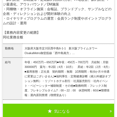
ジ最適化、アウトバウンド／DM施策
・同梱物・オフライン施策：会報誌、ブランドブック、サンプルなどの
企画・ディレクションおよび開封体験の向上
・ロイヤリティプログラムの運営：会員ランク制度やポイントプログラ
ムの設計・運用
【業務内容変更の範囲】
同社業務全般
勤務地
大阪府大阪市淀川区西中島6-1-1 新大阪プライムタワー
OsakaMetro御堂筋線「西中島南方」…
給与
年収：450万円～650万円■年収：450万～700万円 月給制：月額
300000円 賞与：年2回（4月・10月） 昇給：年2回（2月・8月）
■雇用形態：正社員 契約期間：無期 試用期間：有(6か月※待遇
に変更はございません)■福利厚生：定期健康診断（婦人科健診オプ
ション無料）・リゾートホテル割引・社員販売割引・社内イベン
ト・ベビーシッター補助制度・その他■勤務時間：フレックス制
度、フレキシブルタイム7：00～22：00 休憩時間：60分■喫煙情
報：屋内原則禁煙（喫煙室あり）
気になる
詳細を見る