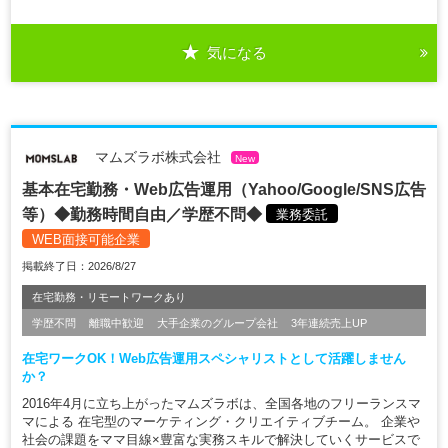
気になる
マムズラボ株式会社
New
基本在宅勤務・Web広告運用（Yahoo/Google/SNS広告
等）◆勤務時間自由／学歴不問◆
業務委託
WEB面接可能企業
掲載終了日：2026/8/27
在宅勤務・リモートワークあり
学歴不問
離職中歓迎
大手企業のグループ会社
3年連続売上UP
在宅ワークOK！Web広告運用スペシャリストとして活躍しません
か？
2016年4月に立ち上がったマムズラボは、全国各地のフリーランスマ
マによる 在宅型のマーケティング・クリエイティブチーム。 企業や
社会の課題をママ目線×豊富な実務スキルで解決していくサービスで