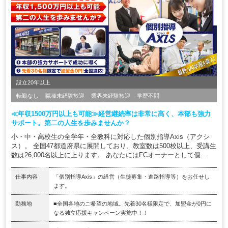
設立20年以上
転勤なし
職種未経験歓迎
業界未経験歓迎
学歴不問
≪年収1500万円以上も可能≫経営継続率は非常に高く、本部も強力
サポート。第二の人生を歩みませんか？
小・中・高校生の全学年・全教科に対応した個別指導Axis（アクシ
ス）。 全国47都道府県に展開しており、教室数は500校以上、受講生
数は26,000名以上に上ります。 あなたにはFCオーナーとして個...
仕事内容
「個別指導Axis」の経営（生徒募集・進路指導等）をお任せし
ます。
勤務地
■全国各地のご希望の地域。先着30名様限定で、加盟金が0円に
なる独立応援キャンペーン実施中！！