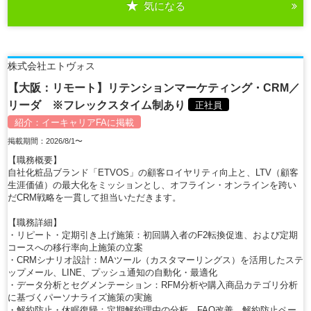
気になる
詳細を見る
株式会社エトヴォス
【大阪：リモート】リテンションマーケティング・CRM／
リーダ ※フレックスタイム制あり
正社員
紹介：
イーキャリアFA
に掲載
掲載期間：2026/8/1〜
【職務概要】
自社化粧品ブランド「ETVOS」の顧客ロイヤリティ向上と、LTV（顧客
生涯価値）の最大化をミッションとし、オフライン・オンラインを跨い
だCRM戦略を一貫して担当いただきます。
【職務詳細】
・リピート・定期引き上げ施策：初回購入者のF2転換促進、および定期
コースへの移行率向上施策の立案
・CRMシナリオ設計：MAツール（カスタマーリングス）を活用したステ
ップメール、LINE、プッシュ通知の自動化・最適化
・データ分析とセグメンテーション：RFM分析や購入商品カテゴリ分析
に基づくパーソナライズ施策の実施
・解約防止・休眠復帰：定期解約理由の分析、FAQ改善、解約防止ペー