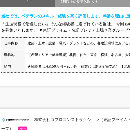
7日以上の長期休暇あり
当社では、ベテランのスキル・経験を高く評価します。年齢を理由に
「生涯現役で活躍したい」そんな経験者に選ばれている当社。 今回も
を募集いたします。 ▼東証プライム・名証プレミア上場企業グループ▼ 
仕事内容
建築・土木・設備・電気・プラントなどの、各建設現場における
勤務地
【希望エリアで就業可能】札幌、仙台、東京、横浜、名古屋、大
給与
★経験者は月給50万円～90万円（残業代は別途全額支給） 【北海道】月
株式会社コプロコンストラクション（東証プライム
ープ）
New