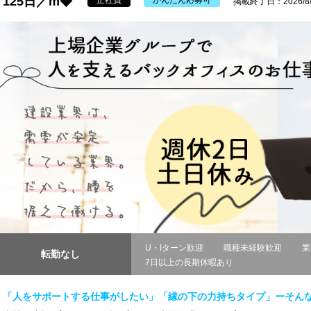
125日／m◆
正社員
かんたん応募可
掲載終了日：2026/8/
U・Iターン歓迎
職種未経験歓迎
業
転勤なし
7日以上の長期休暇あり
「人をサポートする仕事がしたい」「縁の下の力持ちタイプ」ーそん