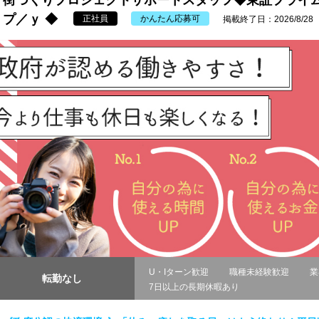
街づくりプロジェクトサポートスタッフ◆東証プライ
プ／ｙ ◆
正社員
かんたん応募可
掲載終了日：2026/8/28
U・Iターン歓迎
職種未経験歓迎
業
転勤なし
7日以上の長期休暇あり