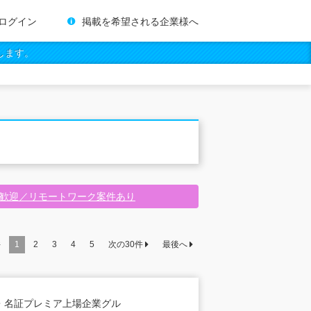
ログイン
掲載を希望される企業様へ
します。
験歓迎／リモートワーク案件あり
件
1
2
3
4
5
次の
30
件
最後へ
・名証プレミア上場企業グル