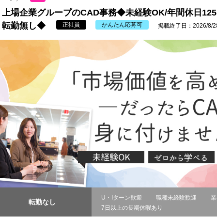
上場企業グループのCAD事務◆未経験OK/年間休日12
転勤無し◆
正社員
かんたん応募可
掲載終了日：2026/8/2
U・Iターン歓迎
職種未経験歓迎
業
転勤なし
7日以上の長期休暇あり