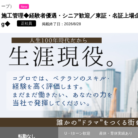
ープ）
New
施工管理◆経験者優遇・シニア歓迎／東証・名証上場企
g◆
正社員
掲載終了日：2026/8/28
U・Iターン歓迎
産休・育休実績あり
転勤なし