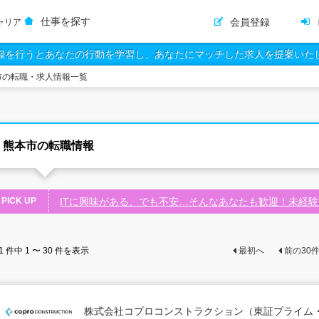
仕事を探す
会員登録
ャリア
録を行うとあなたの行動を学習し、あなたにマッチした求人を提案いた
市の転職・求人情報一覧
熊本市の転職情報
PICK UP
ITに興味がある、でも不安…そんなあなたも歓迎！未経
1
件中
1 〜 30
件を表示
最初へ
前の
30
株式会社コプロコンストラクション（東証プライム