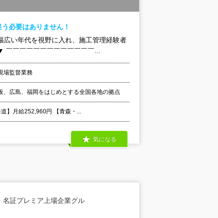
迷う必要はありません！
幅広い年代を視野に入れ、施工管理経験者
￣￣￣￣￣￣￣￣￣￣￣￣￣...
現場監督業務
阪、広島、福岡をはじめとする全国各地の拠点
給252,960円 【青森・...
気になる
・名証プレミア上場企業グル