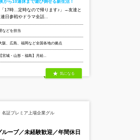
夜から10連休まで遊び倒せる新生活！
☆「17時…定時なので帰ります♪」→友達と
日参戦やドラマ全話...
理などを担当
大阪、広島、福岡など全国各地の拠点
 【宮城・山形・福島】月給...
気になる
・名証プレミア上場企業グル
グループ／未経験歓迎／年間休日