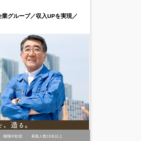
業グループ／収入UPを実現／
離職中歓迎
募集人数10名以上