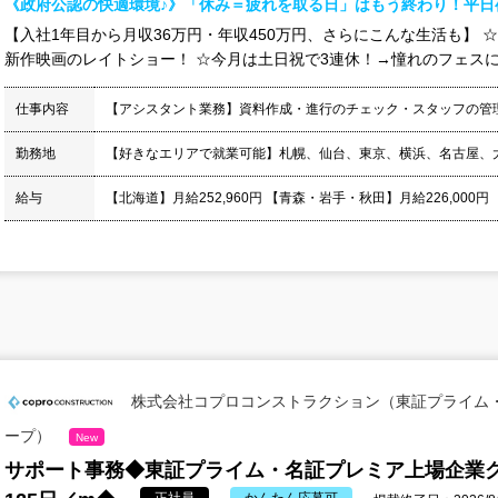
《政府公認の快適環境♪》「休み＝疲れを取る日」はもう終わり！平日
【入社1年目から月収36万円・年収450万円、さらにこんな生活も】 
新作映画のレイトショー！ ☆今月は土日祝で3連休！→憧れのフェスに連
仕事内容
【アシスタント業務】資料作成・進行のチェック・スタッフの管
勤務地
【好きなエリアで就業可能】札幌、仙台、東京、横浜、名古屋、
給与
【北海道】月給252,960円 【青森・岩手・秋田】月給226,000円
株式会社コプロコンストラクション（東証プライム
ープ）
New
サポート事務◆東証プライム・名証プレミア上場企業