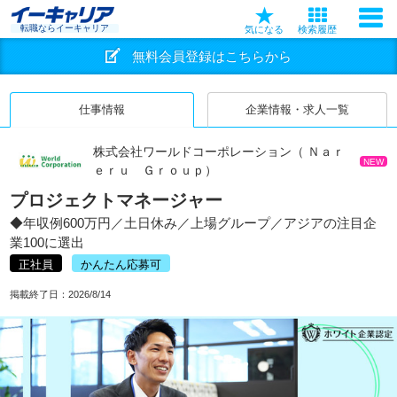
転職ならイーキャリア
気になる
検索履歴
無料会員登録はこちらから
仕事情報
企業情報・求人一覧
株式会社ワールドコーポレーション（ Ｎａｒ
NEW
ｅｒｕ Ｇｒｏｕｐ）
プロジェクトマネージャー
◆年収例600万円／土日休み／上場グループ／アジアの注目企
業100に選出
正社員
かんたん応募可
掲載終了日：
2026/8/14