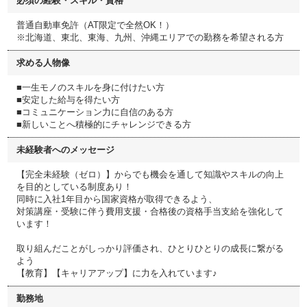
必須の経験・スキル・資格
普通自動車免許（AT限定で全然OK！）
※北海道、東北、東海、九州、沖縄エリアでの勤務を希望される方
求める人物像
■一生モノのスキルを身に付けたい方
■安定した給与を得たい方
■コミュニケーション力に自信のある方
■新しいことへ積極的にチャレンジできる方
未経験者へのメッセージ
【完全未経験（ゼロ）】からでも機会を通して知識やスキルの向上
を目的としている制度あり！
同時に入社1年目から国家資格が取得できるよう、
対策講座・受験に伴う費用支援・合格後の資格手当支給を強化して
います！
取り組んだことがしっかり評価され、ひとりひとりの成長に繋がる
よう
【教育】【キャリアアップ】に力を入れています♪
勤務地