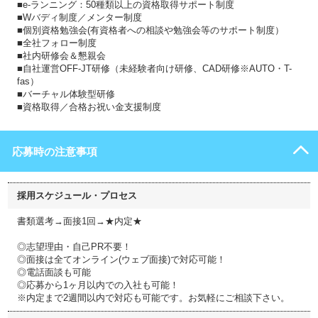
■e-ランニング：50種類以上の資格取得サポート制度
■Wバディ制度／メンター制度
■個別資格勉強会(有資格者への相談や勉強会等のサポート制度）
■全社フォロー制度
■社内研修会＆懇親会
■自社運営OFF-JT研修（未経験者向け研修、CAD研修※AUTO・T-
fas）
■バーチャル体験型研修
■資格取得／合格お祝い金支援制度
応募時の注意事項
採用スケジュール・プロセス
書類選考→面接1回→★内定★
◎志望理由・自己PR不要！
◎面接は全てオンライン(ウェブ面接)で対応可能！
◎電話面談も可能
◎応募から1ヶ月以内での入社も可能！
※内定まで2週間以内で対応も可能です。お気軽にご相談下さい。