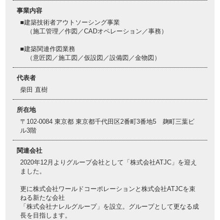
事業内容
■建築技術者アウトソーシング事業
（施工管理／作図／CADオペレーション／事務）
■建築関連作図業務
（意匠図／施工図／仮設図／設備図／金物図）
代表者
柴田 直樹
所在地
〒102-0084 東京都 東京都千代田区2番町3番地5 麹町三葉ビ
ル3階
関連会社
2020年12月よりグループ会社として「株式会社ATJC」を迎え
ました。
更に株式会社ワールドコーポレーションと株式会社ATJCを束
ねる新たな会社
「株式会社ナレルグループ」を設立。グループとして更なる成
長を目指します。