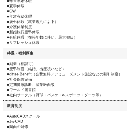
■年末年始休暇
■夏季休暇
■GW
■年次有給休暇
■慶弔休暇（就業規則による）
■介護休業制度
■新婚旅行慶弔休暇
■有給休暇（在籍年数に伴い、最大40日）
■リフレッシュ休暇
待遇・福利厚生
■副業（相談可）
■慶弔制度（結婚、出産祝いなど）
■giftee Benefit（会費無料／アミューズメント施設などの割引制度）
■社会保険完備
■定期健康診断、産業医面談
■ワールド図書館
■社内サークル（野球・バスケ・e-スポーツ・ダーツ等）
教育制度
■AutoCADスクール
■Jw‐CAD
■図面の研修