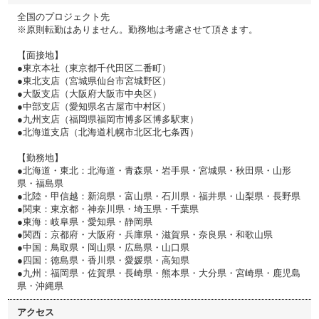
全国のプロジェクト先
※原則転勤はありません。勤務地は考慮させて頂きます。
【面接地】
●東京本社（東京都千代田区二番町）
●東北支店（宮城県仙台市宮城野区）
●大阪支店（大阪府大阪市中央区）
●中部支店（愛知県名古屋市中村区）
●九州支店（福岡県福岡市博多区博多駅東）
●北海道支店（北海道札幌市北区北七条西）
【勤務地】
●北海道・東北：北海道・青森県・岩手県・宮城県・秋田県・山形
県・福島県
●北陸・甲信越：新潟県・富山県・石川県・福井県・山梨県・長野県
●関東：東京都・神奈川県・埼玉県・千葉県
●東海：岐阜県・愛知県・静岡県
●関西：京都府・大阪府・兵庫県・滋賀県・奈良県・和歌山県
●中国：鳥取県・岡山県・広島県・山口県
●四国：徳島県・香川県・愛媛県・高知県
●九州：福岡県・佐賀県・長崎県・熊本県・大分県・宮崎県・鹿児島
県・沖縄県
アクセス