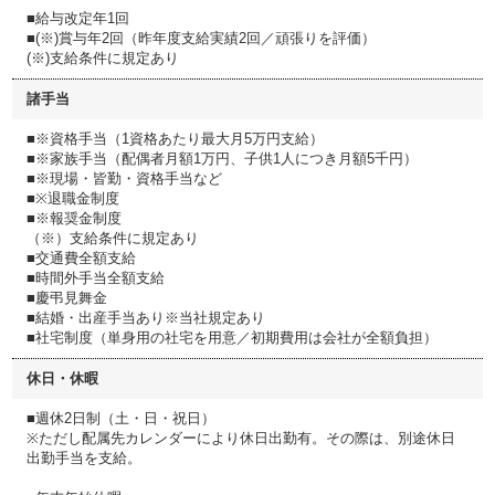
■給与改定年1回
■(※)賞与年2回（昨年度支給実績2回／頑張りを評価）
(※)支給条件に規定あり
諸手当
■※資格手当（1資格あたり最大月5万円支給）
■※家族手当（配偶者月額1万円、子供1人につき月額5千円）
■※現場・皆勤・資格手当など
■※退職金制度
■※報奨金制度
（※）支給条件に規定あり
■交通費全額支給
■時間外手当全額支給
■慶弔見舞金
■結婚・出産手当あり※当社規定あり
■社宅制度（単身用の社宅を用意／初期費用は会社が全額負担）
休日・休暇
■週休2日制（土・日・祝日）
※ただし配属先カレンダーにより休日出勤有。その際は、別途休日
出勤手当を支給。