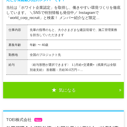
当社は「ホワイト企業認定」を取得し、働きやすい環境づくりを徹底
しています。 ＼SNSで特別情報も発信中／ Instagramで
「world_corp_recruit」と検索！ メンバー紹介など限定...
仕事内容
先輩の指導のもと、大小さまざまな建設現場で、施工管理業務
を担当していただきます
募集年齢
年齢: 〜 40歳
勤務地
全国のプロジェクト先
給与
〈給与形態が選択できます〉 １)月給+交通費+（残業代は全額
別途支給） 首都圏：月給30.0万円～...
気になる
TOEI株式会社
New