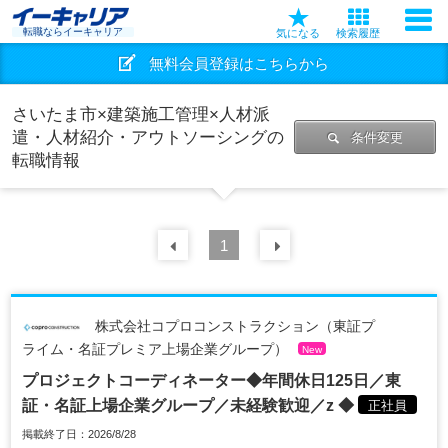
転職ならイーキャリア
気になる
検索履歴
無料会員登録はこちらから
さいたま市×建築施工管理×人材派
遣・人材紹介・アウトソーシングの
条件変更
転職情報
前の
1
30
件
次の
30
件
株式会社コプロコンストラクション（東証プ
ライム・名証プレミア上場企業グループ）
New
プロジェクトコーディネーター◆年間休日125日／東
証・名証上場企業グループ／未経験歓迎／z ◆
正社員
掲載終了日：2026/8/28