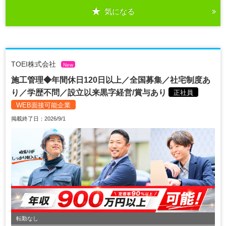
気になる
TOEI株式会社
New
施工管理◆年間休日120日以上／全国募集／社宅制度あ
り／学歴不問／設立以来黒字経営/賞与あり
正社員
WEB面接可能企業
掲載終了日：2026/9/1
転勤なし