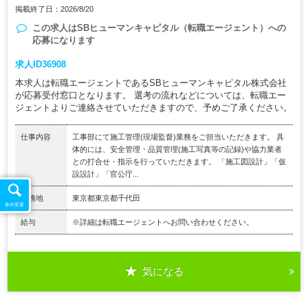
掲載終了日：2026/8/20
この求人は
SBヒューマンキャピタル（転職エージェント）
への
応募になります
求人ID36908
本求人は転職エージェントであるSBヒューマンキャピタル株式会社
が応募受付窓口となります。 選考の流れなどについては、転職エー
ジェントよりご連絡させていただきますので、予めご了承ください。
仕事内容
工事部にて施工管理(現場監督)業務をご担当いただきます。 具
体的には、安全管理・品質管理(施工写真等の記録)や協力業者
との打合せ・指示を行っていただきます。 「施工図設計」「仮
設設計」「官公庁...
勤務地
東京都東京都千代田
条件変更
給与
※詳細は転職エージェントへお問い合わせください。
気になる