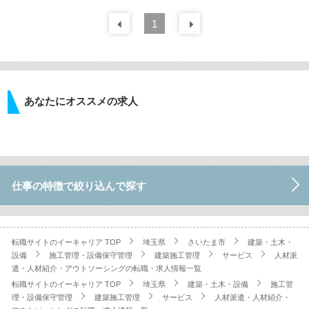
前の
1
30
件
次の
30
件
あなたにオススメの求人
仕事の特徴で絞り込んで探す
転職サイトのイーキャリア TOP
埼玉県
さいたま市
建築・土木・
設備
施工管理・設備保守管理
建築施工管理
サービス
人材派
遣・人材紹介・アウトソーシングの転職・求人情報一覧
転職サイトのイーキャリア TOP
埼玉県
建築・土木・設備
施工管
理・設備保守管理
建築施工管理
サービス
人材派遣・人材紹介・