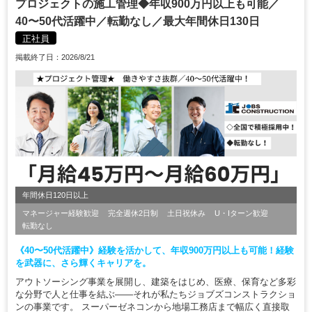
プロジェクトの施工管理◆年収900万円以上も可能／
40〜50代活躍中／転勤なし／最大年間休日130日
正社員
掲載終了日：2026/8/21
年間休日120日以上
マネージャー経験歓迎
完全週休2日制
土日祝休み
U・Iターン歓迎
転勤なし
《40〜50代活躍中》経験を活かして、年収900万円以上も可能！経験
を武器に、さら輝くキャリアを。
アウトソーシング事業を展開し、建築をはじめ、医療、保育など多彩
な分野で人と仕事を結ぶ――それが私たちジョブズコンストラクショ
ンの事業です。 スーパーゼネコンから地場工務店まで幅広く直接取