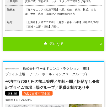
仕事内容
資料作成・進行のチェック・スタッフの管理などを担当
勤務地
【好きなエリアで就業可能】札幌、仙台、東京、横浜、名古
屋、大阪、広島、福岡など全国各地の拠点
給与
【北海道】月給252,960円 【青森・岩手・秋田】月給226,000円
【宮城・山形・福島】月給...
気になる
株式会社ワールドコンストラクション（東証
プライム上場：ワールドホールディングス グループ）
平均年収700万円の施工管理／年齢不問／転勤なし◆東
証プライム市場上場グループ／退職金制度あり◆
正社員
WEB面接可能企業
掲載終了日：2026/8/27