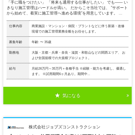
「手に職をつけたい」 「将来も通用する仕事がしたい」 でも―― い
きなり施工管理はハードルが高い。 だからこそ当社では、 ”サポート
から始めて、着実に施工管理へ進める環境”を用意しています。 ...
仕事内容
商業施設・マンション・病院・プラントなどに伴う新築・改修
現場での施工管理業務全般をお任せします。
募集年齢
年齢: 〜 35歳
勤務地
大阪・京都・兵庫・奈良・滋賀・和歌山などの関西エリア、 お
よび全国規模での大規模プロジェクト。
給与
月給26万円～35万円＋各種手当 ※経験・能力を考慮し、優遇し
ます。 ※試用期間6ヶ月あり。期間中...
気になる
株式会社ジョブズコンストラクション