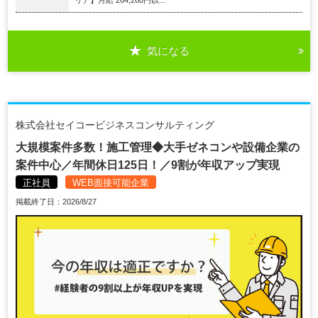
リア】月給 264,260円以...
気になる
株式会社セイコービジネスコンサルティング
大規模案件多数！施工管理◆大手ゼネコンや設備企業の
案件中心／年間休日125日！／9割が年収アップ実現
正社員
WEB面接可能企業
掲載終了日：2026/8/27