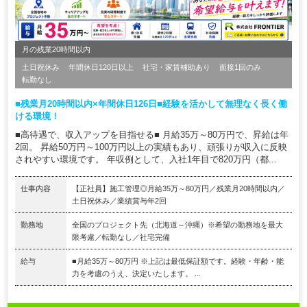
月の残業20時間以内
土日祝休み
年間休日120日以上
社宅・家賃補助あり
面接1回のみ
転勤なし
■残業月20時間以内×年間休日126日■経験を活かして無理なく長く働
ける環境！
■高待遇で、収入アップを目指せる■ 月給35万～80万円で、昇給は年
2回。 昇給50万円～100万円以上の実績もあり、頑張りが収入に反映
されやすい環境です。 年収例として、入社1年目で820万円（都...
仕事内容
【正社員】施工管理◎月給35万～80万円／残業月20時間以内／
土日祝休み／業績賞与年2回
勤務地
全国のプロジェクト先（北海道～沖縄）※希望の勤務地を最大
限考慮／転勤なし／社宅完備
給与
■月給35万～80万円 ※上記は最低保証額です。経験・年齢・能
力を考慮のうえ、決定いたします。 ...