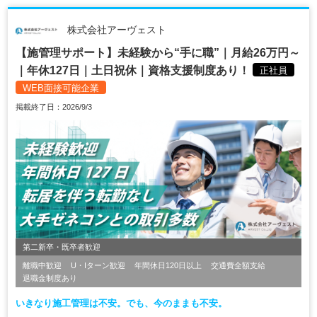
株式会社アーヴェスト
【施管理サポート】未経験から“手に職”｜月給26万円～
｜年休127日｜土日祝休｜資格支援制度あり！
正社員
WEB面接可能企業
掲載終了日：2026/9/3
第二新卒・既卒者歓迎
離職中歓迎
U・Iターン歓迎
年間休日120日以上
交通費全額支給
退職金制度あり
いきなり施工管理は不安。でも、今のままも不安。