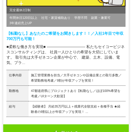
完全週休2日制
年間休日120日以上
社宅・家賃補助あり
学歴不問
副業・兼業可
3年連続売上UP
【転勤なし】あなたのご希望をお聞きします！！／入社1年目で年収
700万円も可能！
■柔軟な働き方を実現■ ―――――――――― 私たちセイコービジネ
スコンサルティングは、 社員一人ひとりの希望を大切にしていま
す。 取引先は大手ゼネコン企業が中心で、 建築、土木、設備、電
気、プラ...
仕事内容
施工管理業務を担当／大手ゼネコンや設備企業との取引多数／
希望勤務地考慮／9割が年収アップを実現！
勤務地
47都道府県にプロジェクトあり【転勤なし／ほぼ100%希望を
考慮／UIターン大歓迎】
給与
【経験者】 月給35万円以上＋残業代全額支給＋各種手当 ★経
験者の9割以上が年収アップを実現！ ...