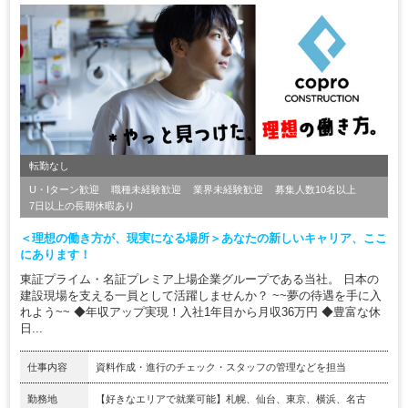
転勤なし
U・Iターン歓迎
職種未経験歓迎
業界未経験歓迎
募集人数10名以上
7日以上の長期休暇あり
＜理想の働き方が、現実になる場所＞あなたの新しいキャリア、ここ
にあります！
東証プライム・名証プレミア上場企業グループである当社。 日本の
建設現場を支える一員として活躍しませんか？ ~~夢の待遇を手に入
れよう~~ ◆年収アップ実現！入社1年目から月収36万円 ◆豊富な休
日...
仕事内容
資料作成・進行のチェック・スタッフの管理などを担当
勤務地
【好きなエリアで就業可能】札幌、仙台、東京、横浜、名古