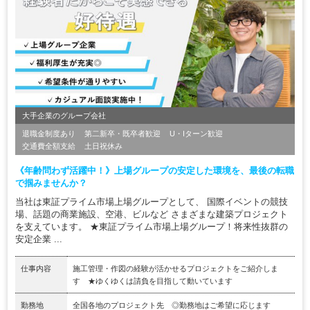
大手企業のグループ会社
退職金制度あり
第二新卒・既卒者歓迎
U・Iターン歓迎
交通費全額支給
土日祝休み
《年齢問わず活躍中！》上場グループの安定した環境を、最後の転職
で掴みませんか？
当社は東証プライム市場上場グループとして、 国際イベントの競技
場、話題の商業施設、空港、ビルなど さまざまな建築プロジェクト
を支えています。 ★東証プライム市場上場グループ！将来性抜群の
安定企業 ...
仕事内容
施工管理・作図の経験が活かせるプロジェクトをご紹介しま
す ★ゆくゆくは請負を目指して動いています
勤務地
全国各地のプロジェクト先 ◎勤務地はご希望に応じます