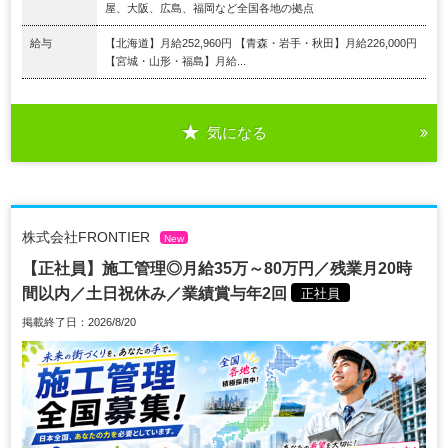
屋、大阪、広島、福岡など全国各地の拠点
給与
【北海道】月給252,960円 【青森・岩手・秋田】月給226,000円
【宮城・山形・福島】月給...
気になる
株式会社FRONTIER
New
【正社員】施工管理◎月給35万～80万円／残業月20時
間以内／土日祝休み／業績賞与年2回
正社員
掲載終了日：2026/8/20