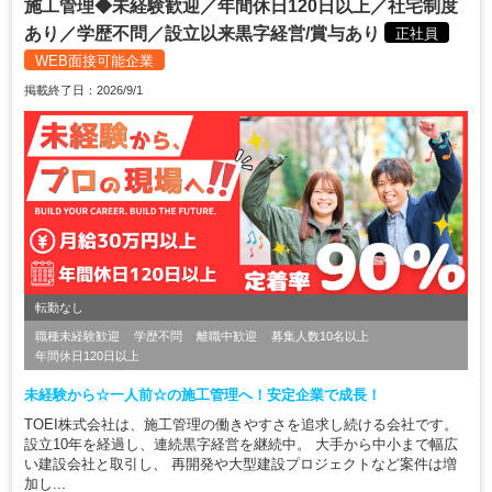
施工管理◆未経験歓迎／年間休日120日以上／社宅制度
あり／学歴不問／設立以来黒字経営/賞与あり
正社員
WEB面接可能企業
掲載終了日：2026/9/1
転勤なし
職種未経験歓迎
学歴不問
離職中歓迎
募集人数10名以上
年間休日120日以上
未経験から☆一人前☆の施工管理へ！安定企業で成長！
TOEI株式会社は、施工管理の働きやすさを追求し続ける会社です。
設立10年を経過し、連続黒字経営を継続中。 大手から中小まで幅広
い建設会社と取引し、 再開発や大型建設プロジェクトなど案件は増
加し...