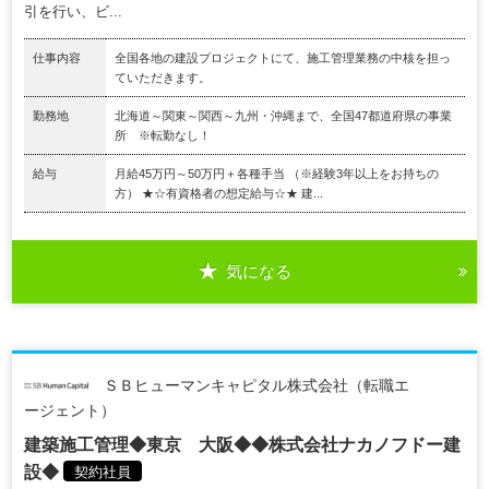
引を行い、ビ...
仕事内容
全国各地の建設プロジェクトにて、施工管理業務の中核を担っ
ていただきます。
勤務地
北海道～関東～関西～九州・沖縄まで、全国47都道府県の事業
所 ※転勤なし！
給与
月給45万円～50万円＋各種手当 （※経験3年以上をお持ちの
方） ★☆有資格者の想定給与☆★ 建...
気になる
ＳＢヒューマンキャピタル株式会社（転職エ
ージェント）
建築施工管理◆東京 大阪◆◆株式会社ナカノフドー建
設◆
契約社員