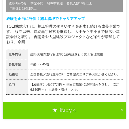
面接1回のみ
学歴不問
離職中歓迎
募集人数10名以上
年間休日120日以上
経験を正当に評価！施工管理でキャリアアップ
TOEI株式会社は、施工管理の働きやすさを追求し続ける成長企業で
す。 設立以来、連続黒字経営を継続し、大手から中小まで幅広い建
設会社と取引。 再開発や大型建設プロジェクトなど案件が増加して
おり、今回...
仕事内容
建築現場の進行管理や安全確認を行う施工管理業務
募集年齢
年齢: 〜 45歳
勤務地
全国募集／直行直帰OK！ご希望のエリアをお聞かせください。
給与
【経験者】月給37万円～ ※固定残業代10時間分を含む。（2万
6,880円～） ※経験・資格・スキ...
気になる