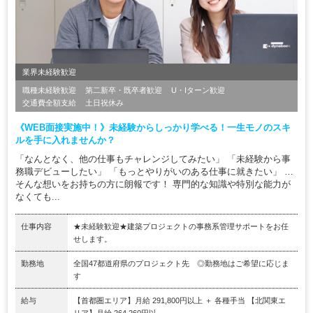
業界未経験歓迎
職種未経験歓迎
第二新卒・既卒者歓迎
U・Iターン歓迎
交通費全額支給
土日祝休み
《WEB面接実施中！》未経験からしっかり学べる！一生モノのスキ
ルを手に入れませんか？
「なんとなく、他の仕事もチャレンジしてみたい」 「未経験から事
務職デビューしたい」 「もっとやりがいのある仕事に就きたい」 …
そんな想いをお持ちの方に朗報です！ 専門的な知識や特別な能力が
なくても...
仕事内容
★未経験歓迎★建築プロジェクトの事務系管理サポートをお任
せします。
勤務地
全国47都道府県のプロジェクト先 ◎勤務地はご希望に応じま
す
給与
【首都圏エリア】月給 291,800円以上 ＋ 各種手当 【北関東エ