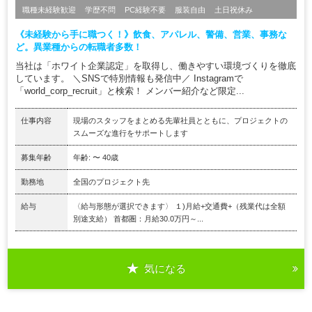
職種未経験歓迎
学歴不問
PC経験不要
服装自由
土日祝休み
《未経験から手に職つく！》飲食、アパレル、警備、営業、事務な
ど。異業種からの転職者多数！
当社は「ホワイト企業認定」を取得し、働きやすい環境づくりを徹底
しています。 ＼SNSで特別情報も発信中／ Instagramで
「world_corp_recruit」と検索！ メンバー紹介など限定...
仕事内容
現場のスタッフをまとめる先輩社員とともに、プロジェクトの
スムーズな進行をサポートします
募集年齢
年齢: 〜 40歳
勤務地
全国のプロジェクト先
給与
〈給与形態が選択できます〉 １)月給+交通費+（残業代は全額
別途支給） 首都圏：月給30.0万円～...
気になる