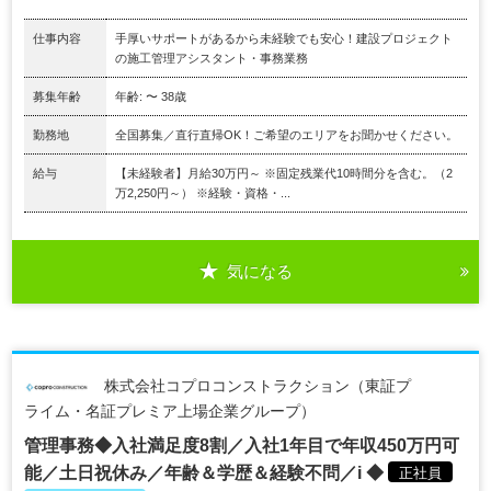
仕事内容
手厚いサポートがあるから未経験でも安心！建設プロジェクト
の施工管理アシスタント・事務業務
募集年齢
年齢: 〜 38歳
勤務地
全国募集／直行直帰OK！ご希望のエリアをお聞かせください。
給与
【未経験者】月給30万円～ ※固定残業代10時間分を含む。（2
万2,250円～） ※経験・資格・...
気になる
株式会社コプロコンストラクション（東証プ
ライム・名証プレミア上場企業グループ）
管理事務◆入社満足度8割／入社1年目で年収450万円可
能／土日祝休み／年齢＆学歴＆経験不問／i ◆
正社員