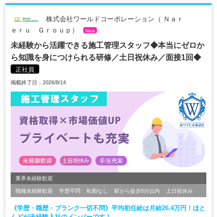
株式会社ワールドコーポレーション（ Ｎａｒ
ｅｒｕ Ｇｒｏｕｐ）
New
未経験から活躍できる施工管理スタッフ◆本当にゼロか
ら知識を身につけられる研修／土日祝休み／面接1回◆
正社員
掲載終了日：2026/8/14
業界未経験歓迎
職種未経験歓迎
学歴不問
転勤なし
駅から徒歩5分以内
土日祝休み
《学歴・職歴・ブランク一切不問》平均初任給は月給26.4万円！ほと
んどが未経験入社のメンバーです！