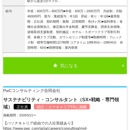
駅から徒歩1分※プロ…
給与
年収：600万円～800万円■年収：600万～2000万円 月給制：月額
460000円 賞与：業績賞与：年1回 昇給：有り：年1回■雇用形
態：正社員 契約期間：無期 試用期間：有(4ヶ月)■福利厚生：各
種社会保険加入、確定拠出年金制度、慶弔見舞金、団体生命保険、
資格取得支援制度、契約施設・ホテル・スポーツクラブ等割引利
用、各種クラブ活動、カウンセリング制度等■勤務時間：フレック
ス制 標準労働時間1日7時間 コアタイム 10時45分～15時45分 休
憩時間：60分■喫煙情報：屋内禁煙
気になる
詳細を見る
PwCコンサルティング合同会社
サステナビリティ・コンサルタント（SX×戦略・専門領
域）
正社員
紹介：
イーキャリアFA
に掲載
掲載期間：2026/5/21〜
【パソナキャリア経由での入社実績あり】
https://www.pwc.com/jp/ja/careers/consulting/mid-