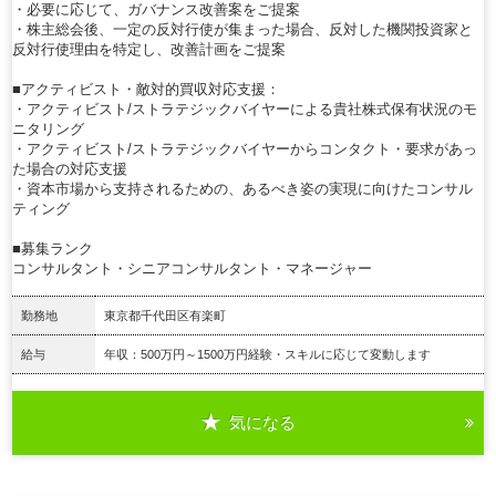
・必要に応じて、ガバナンス改善案をご提案
・株主総会後、一定の反対行使が集まった場合、反対した機関投資家と
反対行使理由を特定し、改善計画をご提案
■アクティビスト・敵対的買収対応支援：
・アクティビスト/ストラテジックバイヤーによる貴社株式保有状況のモ
ニタリング
・アクティビスト/ストラテジックバイヤーからコンタクト・要求があっ
た場合の対応支援
・資本市場から支持されるための、あるべき姿の実現に向けたコンサル
ティング
■募集ランク
コンサルタント・シニアコンサルタント・マネージャー
勤務地
東京都千代田区有楽町
給与
年収：500万円～1500万円経験・スキルに応じて変動します
気になる
詳細を見る