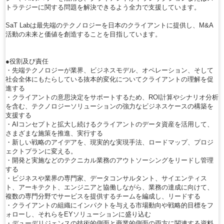
トラテジーに関する問題を解決できるよう全力で支援しています。
SaT Labは最先端のテクノロジーを日本のクライアントに提供し、M&A
活動の未来と価値を創造することを目指しています。
●役割及び責任
・先端テクノロジーが業界、ビジネスモデル、オペレーション、そして
社会全体にもたらしている抜本的変化についてクライアントの理解を促
進する
・クライアントの意思決定をサポートするため、ROI計算やシナリオ分析
を含む、テクノロジーソリューションの強力なビジネスケースの構築を
支援する
・AIコンセプトと拡大し続けるクライアントのデータ資産を活用して、
さまざまな施策を推進、実行する
・新しい戦略のアイデアを、現実的な実現手法、ロードマップ、プロジ
ェクトプランに変える。
・開発と実施などのテクニカル業務のアウトソーシングをリードし管理
する
・ビジネスや業界の専門家、データコンサルタント、サイエンティス
ト、アーキテクト、エンジニアと協働しながら、業務の達成に向けて、
複数の専門分野でサービスを提供するチームを編成し、リードする
・クライアントの組織にインパクトを与える市場動向や戦略的目標をフ
ォローし、それらをEYソリューションに盛り込む
・デューデリジェンスの技術的側面と商業的側面の両方に関連する資料