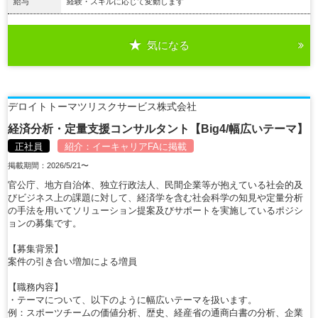
給与
経験・スキルに応じて変動します
気になる
詳細を見る
デロイトトーマツリスクサービス株式会社
経済分析・定量支援コンサルタント【Big4/幅広いテーマ】
正社員
紹介：
イーキャリアFA
に掲載
掲載期間：2026/5/21〜
官公庁、地方自治体、独立行政法人、民間企業等が抱えている社会的及
びビジネス上の課題に対して、経済学を含む社会科学の知見や定量分析
の手法を用いてソリューション提案及びサポートを実施しているポジシ
ョンの募集です。
【募集背景】
案件の引き合い増加による増員
【職務内容】
・テーマについて、以下のように幅広いテーマを扱います。
例：スポーツチームの価値分析、歴史、経産省の通商白書の分析、企業