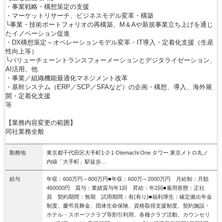
・事業戦略・構想策定の支援
・マーケットリサーチ、ビジネスモデル変革・構築
└事業・技術ポートフォリオの再構築、M＆Aや新規事業立ち上げを通じ
たイノベーション促進
・DX構想策定～オペレーションモデル変革・IT導入・定着化支援（生産
性向上等）
└バリューチェーントランスフォーメーションとデジタライゼーション、
AI活用、他
・事業／組織機能最適化マネジメント改革
・基幹システム（ERP／SCP／SFAなど）の企画・構想、導入、海外展
開・定着化支援
等
【業務内容変更の範囲】
同社業務全般
勤務地
東京都千代田区大手町1-2-1 Otemachi One タワー 東京メトロ丸ノ
内線「大手町」駅徒歩…
給与
年収：600万円～800万円■年収：600万～2000万円 月給制：月額
460000円 賞与：業績賞与年1回 昇給：年2回■雇用形態：正社
員 契約期間：無期 試用期間：有(有り)■福利厚生：確定拠出年金
制度、慶弔見舞金、団体生命保険、資格取得支援制度、契約施設・
ホテル・スポーツクラブ等割引利用、各種クラブ活動、カウンセリ