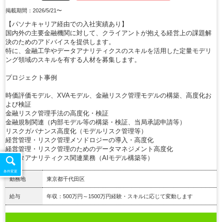
掲載期間：2026/5/21〜
【パソナキャリア経由での入社実績あり】
国内外の主要金融機関に対して、クライアントが抱える経営上の課題解
決のためのアドバイスを提供します。
特に、金融工学やデータアナリティクスのスキルを活用した定量モデリ
ング領域のスキルを有する人材を募集します。
プロジェクト事例
時価評価モデル、XVAモデル、金融リスク管理モデルの構築、高度化お
よび検証
金融リスク管理手法の高度化・検証
金融規制関連（内部モデル等の構築・検証、当局承認申請等）
リスクガバナンス高度化（モデルリスク管理等）
経営管理・リスク管理メソドロジーの導入・高度化
経営管理・リスク管理のためのデータマネジメント高度化
データアナリティクス関連業務（AIモデル構築等）
条件変更
勤務地
東京都千代田区
給与
年収：500万円～1500万円経験・スキルに応じて変動します