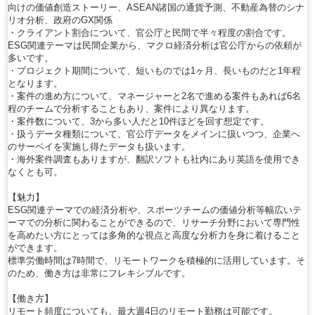
向けの価値創造ストーリー、ASEAN諸国の通貨予測、不動産為替のシナ
リオ分析、政府のGX関係
・クライアント割合について、官公庁と民間で半々程度の割合です。
ESG関連テーマは民間企業から、マクロ経済分析は官公庁からの依頼が
多いです。
・プロジェクト期間について、短いものでは1ヶ月、長いものだと1年程
となります。
・案件の進め方について、マネージャーと2名で進める案件もあれば6名
程のチームで分析することもあり、案件により異なります。
・案件数について、3から多い人だと10件ほどを回す想定です。
・扱うデータ種類について、官公庁データをメインに扱いつつ、企業へ
のサーベイを実施し得たデータも扱います。
・海外案件調査もありますが、翻訳ソフトも社内にあり英語を使用でき
なくとも可。
【魅力】
ESG関連テーマでの経済分析や、スポーツチームの価値分析等幅広いテ
ーマでの分析に関わることができるので、リサーチ分野において専門性
を高めたい方にとっては多角的な視点と高度な分析力を身に着けること
ができます。
標準労働時間は7時間で、リモートワークを積極的に活用しています。そ
のため、働き方は非常にフレキシブルです。
【働き方】
リモート頻度についても、最大週4日のリモート勤務は可能です。