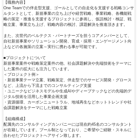
【職務内容】
One Teamでの伴走型支援、ゴールとしての自走化を支援する戦略コンサ
ルタントとして、新規事業の立ち上げや経営戦略、事業戦略、各機能戦
略の策定・推進を支援するプロジェクトに参画し、仮説検討・検証、戦
略立案、事業立ち上げ、戦略内容の検討、課題解決を推進頂きます。
また、次世代のベルテクス・パートナーズを担うコアメンバーとして、
自社新規事業やソリューション開発、育成・採用・エンゲージメント向
上などの各施策の立案～実行に携わる事が可能です。
■プロジェクトについて
新規事業案件や戦略策定案件の他、社会課題解決や先端技術をテーマに
した案件の拡大にも注力しています。
＜プロジェクト例＞
・新規事業テーマ立案、戦略策定、伴走型でのサービス開発・グロース
など、上流から下流までのコンサルティング支援
・ユニークなビジネスモデルや生成AIやディープテックなどの先端的デ
ジタル技術を活用した事業企画支援
・資源循環、カーボンニュートラル、地域再生などホットトレンドや社
会課題解決をテーマにした戦略立案
【組織構成】
配属先のコンサルティングカンパニーには現在約45名のコンサルタント
が在籍しています。プール制となっており、ご希望やご経験・スキルに
合わせたプロジェクトへアサイン致します。