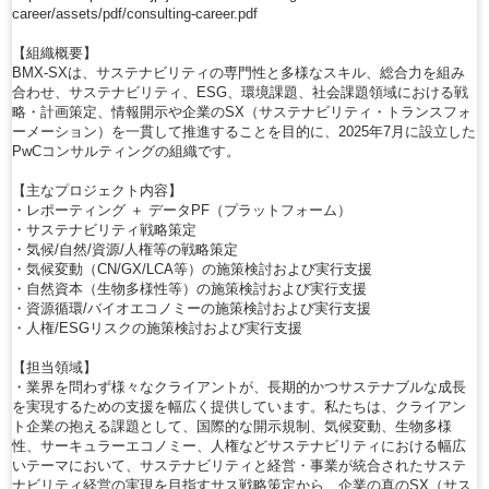
career/assets/pdf/consulting-career.pdf
【組織概要】
BMX-SXは、サステナビリティの専門性と多様なスキル、総合力を組み
合わせ、サステナビリティ、ESG、環境課題、社会課題領域における戦
略・計画策定、情報開示や企業のSX（サステナビリティ・トランスフォ
ーメーション）を一貫して推進することを目的に、2025年7月に設立した
PwCコンサルティングの組織です。
【主なプロジェクト内容】
・レポーティング ＋ データPF（プラットフォーム）
・サステナビリティ戦略策定
・気候/自然/資源/人権等の戦略策定
・気候変動（CN/GX/LCA等）の施策検討および実行支援
・自然資本（生物多様性等）の施策検討および実行支援
・資源循環/バイオエコノミーの施策検討および実行支援
・人権/ESGリスクの施策検討および実行支援
【担当領域】
・業界を問わず様々なクライアントが、長期的かつサステナブルな成長
を実現するための支援を幅広く提供しています。私たちは、クライアン
ト企業の抱える課題として、国際的な開示規制、気候変動、生物多様
性、サーキュラーエコノミー、人権などサステナビリティにおける幅広
いテーマにおいて、サステナビリティと経営・事業が統合されたサステ
ナビリティ経営の実現を目指すサス戦略策定から、企業の真のSX（サス