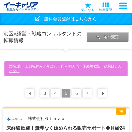
転職ならイーキャリア
気になる
検索履歴
無料会員登録はこちらから
港区×経営・戦略コンサルタントの
条件変更
転職情報
面接1回／土日祝休み／月給25万円～33万円／未経験歓迎／残業ほとん
どなし
前の
3
30
4
件
5
6
7
次の
30
PR
株式会社Ｇｉｎｚａ
未経験歓迎！無理なく始められる販売サポート◆月給24