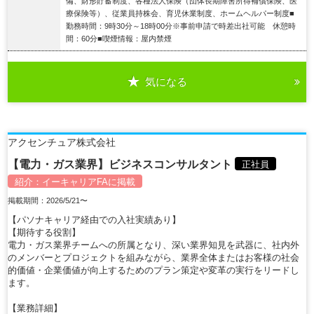
備、財形貯蓄制度、各種法人保険（団体長期障害所得補償保険、医
療保険等）、従業員持株会、育児休業制度、ホームヘルパー制度■
勤務時間：9時30分～18時00分※事前申請で時差出社可能 休憩時
間：60分■喫煙情報：屋内禁煙
気になる
詳細を見る
アクセンチュア株式会社
【電力・ガス業界】ビジネスコンサルタント
正社員
紹介：
イーキャリアFA
に掲載
掲載期間：2026/5/21〜
【パソナキャリア経由での入社実績あり】
【期待する役割】
電力・ガス業界チームへの所属となり、深い業界知見を武器に、社内外
のメンバーとプロジェクトを組みながら、業界全体またはお客様の社会
的価値・企業価値が向上するためのプラン策定や変革の実行をリードし
ます。
【業務詳細】