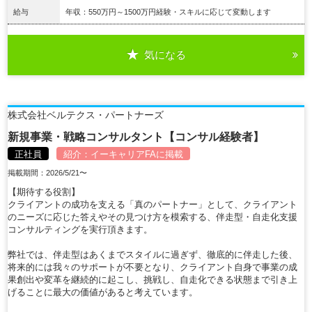
給与
年収：550万円～1500万円経験・スキルに応じて変動します
気になる
詳細を見る
株式会社ベルテクス・パートナーズ
新規事業・戦略コンサルタント【コンサル経験者】
正社員
紹介：
イーキャリアFA
に掲載
掲載期間：2026/5/21〜
【期待する役割】
クライアントの成功を支える「真のパートナー」として、クライアント
のニーズに応じた答えやその見つけ方を模索する、伴走型・自走化支援
コンサルティングを実行頂きます。
弊社では、伴走型はあくまでスタイルに過ぎず、徹底的に伴走した後、
将来的には我々のサポートが不要となり、クライアント自身で事業の成
果創出や変革を継続的に起こし、挑戦し、自走化できる状態まで引き上
げることに最大の価値があると考えています。