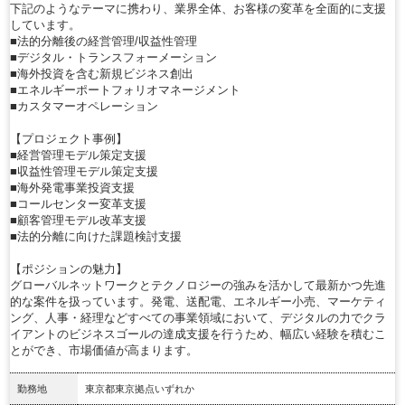
下記のようなテーマに携わり、業界全体、お客様の変革を全面的に支援
しています。
■法的分離後の経営管理/収益性管理
■デジタル・トランスフォーメーション
■海外投資を含む新規ビジネス創出
■エネルギーポートフォリオマネージメント
■カスタマーオペレーション
【プロジェクト事例】
■経営管理モデル策定支援
■収益性管理モデル策定支援
■海外発電事業投資支援
■コールセンター変革支援
■顧客管理モデル改革支援
■法的分離に向けた課題検討支援
【ポジションの魅力】
グローバルネットワークとテクノロジーの強みを活かして最新かつ先進
的な案件を扱っています。発電、送配電、エネルギー小売、マーケティ
ング、人事・経理などすべての事業領域において、デジタルの力でクラ
イアントのビジネスゴールの達成支援を行うため、幅広い経験を積むこ
とができ、市場価値が高まります。
勤務地
東京都東京拠点いずれか