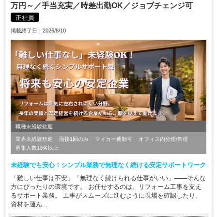
万円～／手当充実／時差出勤OK／ジョブチェンジ可
正社員
掲載終了日：2026/8/10
職種未経験歓迎
業界未経験歓迎
面接1回のみ
マイカー通勤可
オフィス内分煙/禁煙
募集人数10名以上
未経験でも安心！シンプル業務で無理なく続ける安定サポートワーク
「難しい仕事は不安」「無理なく続けられる仕事がいい」——そんな
方にぴったりの環境です。 お任せするのは、リフォーム工事を支え
るサポート業務。 工事がスムーズに進むように現場を確認したり、
資材を運ん...