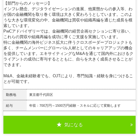
【部門からのメッセージ】
インフレ懸念、デジタライゼーションの進展、他業態からの参入等、わ
が国の金融機関を取り巻く環境は大きく変わろうとしています。このよ
うな大きな環境変化の中、金融機関は買収や組織再編を通じた成長を模
索しています。
PwCアドバイザリーでは、金融機関の経営企画セクションに寄り添い、
これらの買収や組織再編を成功に導くご支援を実施しています。
特に金融機関の海外ビジネス拡大に伴うクロスボーダープロジェクトも
多く、チームメンバーにグローバル人材としてのキャリアアップの機会
を提供しています。エキサイティングなM&Aを通じて国内外におけるク
ライアントの成功に寄与するとともに、自らを大きく成長させることが
できます。
M&A、金融未経験者でも、OJTにより、専門知識・経験を身につけるこ
とが可能です。
勤務地
東京都千代田区
給与
年収：700万円～1500万円経験・スキルに応じて変動します
気になる
詳細を見る