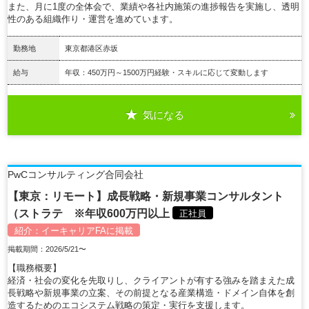
また、月に1度の全体会で、業績や各社内施策の進捗報告を実施し、透明
性のある組織作り・運営を進めています。
勤務地
東京都港区赤坂
給与
年収：450万円～1500万円経験・スキルに応じて変動します
気になる
詳細を見る
PwCコンサルティング合同会社
【東京：リモート】成長戦略・新規事業コンサルタント
（ストラテ ※年収600万円以上
正社員
紹介：
イーキャリアFA
に掲載
掲載期間：2026/5/21〜
【職務概要】
経済・社会の変化を先取りし、クライアントが有する強みを踏まえた成
長戦略や新規事業の立案、その前提となる産業構造・ドメイン自体を創
造するためのエコシステム戦略の策定・実行を支援します。