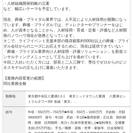
・人材組織開発戦略の立案
など、幅広いテーマを予定しています。
現在、葬儀・ブライダル業界では、人不足により人材採用が困難になっ
ています。葬儀・ブライダルでは、ディレクターやプランナーをはじ
め、人が資本となることから、人材採用・育成・定着・評価など人材開
発のノウハウ強化が急務となっています。
そこで、ライフイベント支援本部の既存顧客約500社以上の葬儀・ブライ
ダル会社からのニーズにお応えするために、現在は提供できていない
「葬儀・ブライダル業界向け人材採用・評価ソリューション」を新規コ
ンサルティングメニューとして立ち上げを進めています。
今回ご入社いただく方には、部長と二人三脚で、専任でゼロからのビジ
ネスモデルの立ち上げに邁進いただきます。
【業務内容変更の範囲】
同社業務全般
勤務地
東京都中央区八重洲2-2-1 東京ミッドタウン八重洲 八重洲セン
トラルタワー35F 各線「東京」…
給与
年収：550万円～750万円■年収：550万～1000万円 月給制：月額
390000円 賞与：年2回 昇給：年1回■雇用形態：正社員 契約期
間：無期 試用期間：有(3ヶ月(条件変更無し))■福利厚生：交通費
支給(月5万円迄)、手当／職務・資格・世帯・家族等、社会保険完