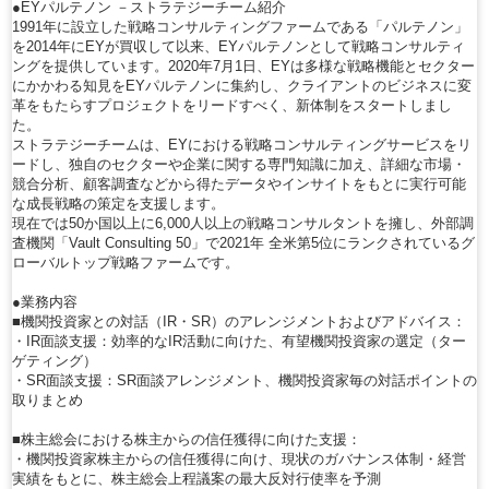
●EYパルテノン －ストラテジーチーム紹介
1991年に設立した戦略コンサルティングファームである「パルテノン」
を2014年にEYが買収して以来、EYパルテノンとして戦略コンサルティ
ングを提供しています。2020年7月1日、EYは多様な戦略機能とセクター
にかかわる知見をEYパルテノンに集約し、クライアントのビジネスに変
革をもたらすプロジェクトをリードすべく、新体制をスタートしまし
た。
ストラテジーチームは、EYにおける戦略コンサルティングサービスをリ
ードし、独自のセクターや企業に関する専門知識に加え、詳細な市場・
競合分析、顧客調査などから得たデータやインサイトをもとに実行可能
な成長戦略の策定を支援します。
現在では50か国以上に6,000人以上の戦略コンサルタントを擁し、外部調
査機関「Vault Consulting 50」で2021年 全米第5位にランクされているグ
ローバルトップ戦略ファームです。
●業務内容
■機関投資家との対話（IR・SR）のアレンジメントおよびアドバイス：
・IR面談支援：効率的なIR活動に向けた、有望機関投資家の選定（ター
ゲティング）
・SR面談支援：SR面談アレンジメント、機関投資家毎の対話ポイントの
取りまとめ
■株主総会における株主からの信任獲得に向けた支援：
・機関投資家株主からの信任獲得に向け、現状のガバナンス体制・経営
実績をもとに、株主総会上程議案の最大反対行使率を予測