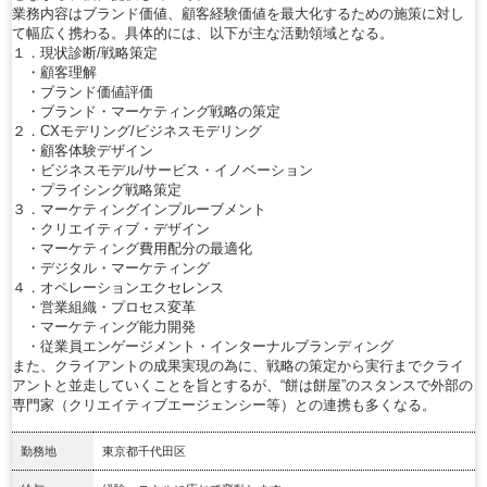
業務内容はブランド価値、顧客経験価値を最大化するための施策に対し
て幅広く携わる。具体的には、以下が主な活動領域となる。
１．現状診断/戦略策定
・顧客理解
・ブランド価値評価
・ブランド・マーケティング戦略の策定
２．CXモデリング/ビジネスモデリング
・顧客体験デザイン
・ビジネスモデル/サービス・イノベーション
・プライシング戦略策定
３．マーケティングインプルーブメント
・クリエイティブ・デザイン
・マーケティング費用配分の最適化
・デジタル・マーケティング
４．オペレーションエクセレンス
・営業組織・プロセス変革
・マーケティング能力開発
・従業員エンゲージメント・インターナルブランディング
また、クライアントの成果実現の為に、戦略の策定から実行までクライ
アントと並走していくことを旨とするが、“餅は餅屋”のスタンスで外部の
専門家（クリエイティブエージェンシー等）との連携も多くなる。
勤務地
東京都千代田区