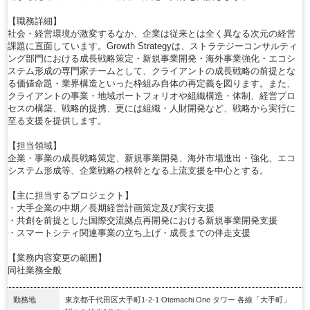
【職務詳細】
社会・経営環境が激変するなか、企業は従来とは全く異なる次元の経営
課題に直面しています。Growth Strategyは、ストラテジーコンサルティ
ング部門における成長戦略策定・新規事業開発・海外事業強化・エコシ
ステム形成の専門家チームとして、クライアントの成長戦略の前提とな
る価値命題・業界構造といった枠組み自体の再定義を図ります。また、
クライアントの事業・地域ポートフォリオや組織構造・体制、経営プロ
セスの構築、戦略的提携、更には組織・人財開発など、戦略から実行に
至る支援を提供します。
【担当領域】
企業・事業の成長戦略策定、新規事業開発、海外市場進出・強化、エコ
システム形成等、企業戦略の根幹となる上流支援を中心とする。
【主に担当するプロジェクト】
・大手企業の中期／長期経営計画策定及び実行支援
・共創を前提とした国際交流拠点再開発における新規事業開発支援
・スマートシティ関連事業の立ち上げ・成長までの伴走支援
【業務内容変更の範囲】
同社業務全般
勤務地
東京都千代田区大手町1-2-1 Otemachi One タワー 各線「大手町」