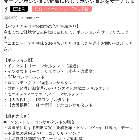
オープンポジション/経験に応じてポジションをサーチしま
す
正社員
紹介：
イーキャリアFA
に掲載
掲載期間：2026/5/21〜
【パソナキャリア経由での入社実績あり】
今までのご経験やご志向性に合わせて、ポジションをサーチいたしま
す。
クニエに少しでも興味をお持ちいただけましたら是非お問い合わせくだ
さい
【ポジション例】
・インダストリーコンサルタント（製造）
・インダストリーコンサルタント（小売・流通業）
・SCMコンサルタント
・ロジスティクス・物流コンサルタント
・財務・経理組織変革/ガバナンス強化領域コンサルタント
・セールス&マーケティングコンサルタント
・【大阪採用】 DXコンサルタント
・【大阪採用】 経営管理・会計コンサルタント
【職務内容例】
■インダストリーコンサルタントの場合
・製造業に対する戦略立案・業務改革・ビジネス企画・IT導入・データ
活用環境の運用等を行うコンサルティング
・中期経営計画策定/ITロードマップ策定 等