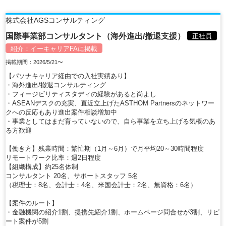
株式会社AGSコンサルティング
国際事業部コンサルタント（海外進出/撤退支援）
正社員
紹介：
イーキャリアFA
に掲載
掲載期間：2026/5/21〜
【パソナキャリア経由での入社実績あり】
・海外進出/撤退コンサルティング
・フィージビリティスタディの経験があると尚よし
・ASEANデスクの充実、直近立上げたASTHOM Partnersのネットワー
クへの反応もあり進出案件相談増加中
・事業としてはまだ育っていないので、自ら事業を立ち上げる気概のあ
る方歓迎
【働き方】残業時間：繁忙期（1月～6月）で月平均20～30時間程度
リモートワーク比率：週2日程度
【組織構成】約25名体制
コンサルタント 20名、サポートスタッフ 5名
（税理士：8名、会計士：4名、米国会計士：2名、無資格：6名）
【案件のルート】
・金融機関の紹介1割、提携先紹介1割、ホームページ問合せが3割、リピ
ート案件が5割