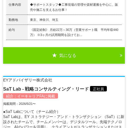
仕事内容
◆サポートスタッフ◆工事現場の管理や資材運搬を中⼼に、販
売や施⼯を⽀えるお仕事！
勤務地
東京、神奈川、埼玉
給与
《固定給制》 月給22万～30万（営業サポート職 平均年収440
万） ※3ヶ⽉の試⽤期間を設けてお...
気になる
EYアドバイザリー株式会社
SaT Lab - 戦略コンサルティング・リード
正社員
紹介：
イーキャリアFA
に掲載
掲載期間：2026/5/21〜
●SaT Labについて（チーム紹介）
SaT Labは、EY ストラテジー・アンド・トランザクション （SaT）に新
設されたチームで、チームメンバーは、デジタルツール、先端テクノロ
ジー、AIのパワーを活用し、クライアントがトランザクションまたはス