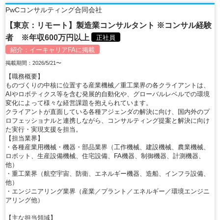
PwCコンサルティング合同会社
【東京：リモート】製造業コンサルタント ※コンサル経験
者 ※年収600万円以上
正社員
紹介：
イーキャリアFA
に掲載
掲載期間：2026/5/21〜
【職務概要】
ものづくりの中核に位置する産業機械／重工業界の各クライアントは、
AIやロボティクス等を含む発展的自動化や、グローバルレベルでの環境
変化によって様々な経営課題を抱えられています。
クライアントが直面している各種アジェンダの解決に向け、国内外のプ
ロフェッショナルと連携しながら、コンサルティング提案と解決に向け
た実行・実現支援を担当。
【担当業界】
・各種産業用機械・機器・部品業界（工作機械、建設機械、農業機械、
ロボット、生産設備機械、住宅設備、FA機器、制御機器、計測機器、
他）
・重工業界（航空宇宙、防衛、エネルギー機器、造船、インフラ設備、
他）
・エンジニアリング業界（産業／プラント／エネルギー／環境エンジニ
アリング他）
【主な担当領域】