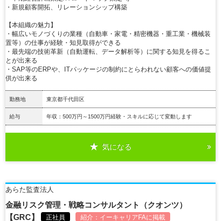
・新規顧客開拓、リレーションシップ構築
【本組織の魅力】
・幅広いモノづくりの業種（自動車・家電・精密機器・重工業・機械装
置等）の仕事が経験・知見取得ができる
・最先端の技術革新（自動運転、データ解析等）に関する知見を得るこ
とが出来る
・SAP等のERPや、ITパッケージの制約にとらわれない顧客への価値提
供が出来る
勤務地
東京都千代田区
給与
年収：500万円～1500万円経験・スキルに応じて変動します
気になる
詳細を見る
あらた監査法人
金融リスク管理・戦略コンサルタント（クオンツ）
【GRC】
正社員
紹介：
イーキャリアFA
に掲載