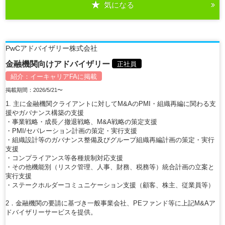
気になる
詳細を見る
PwCアドバイザリー株式会社
金融機関向けアドバイザリー
正社員
紹介：
イーキャリアFA
に掲載
掲載期間：2026/5/21〜
1. 主に金融機関クライアントに対してM&AのPMI・組織再編に関わる支
援やガバナンス構築の支援
・事業戦略・成長／撤退戦略、M&A戦略の策定支援
・PMI/セパレーション計画の策定・実行支援
・組織設計等のガバナンス整備及びグループ組織再編計画の策定・実行
支援
・コンプライアンス等各種規制対応支援
・その他機能別（リスク管理、人事、財務、税務等）統合計画の立案と
実行支援
・ステークホルダーコミュニケーション支援（顧客、株主、従業員等）
2．金融機関の要請に基づき一般事業会社、PEファンド等に上記M&Aア
ドバイザリーサービスを提供。