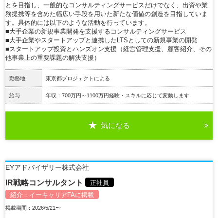
とを目指し、一般的なコンサルティングサービスだけでなく、出資や業
務提携等を含めた幅広い手段を用いた新たな価値の創造を目指していま
す。具体的には以下のような活動を行っています。
■大手企業の新規事業開発を支援するコンサルティングサービス
■大手企業やスタートアップと連携したLTSとしての新規事業の開発
■スタートアップ投資とハンズオン支援（経営管理支援、顧客紹介、その
他事業上の重要課題の解決支援）
勤務地
東京都プロジェクトによる
給与
年収：700万円～1100万円経験・スキルに応じて変動します
気になる
詳細を見る
EYアドバイザリー株式会社
IR戦略コンサルタント
正社員
紹介：
イーキャリアFA
に掲載
掲載期間：2026/5/21〜