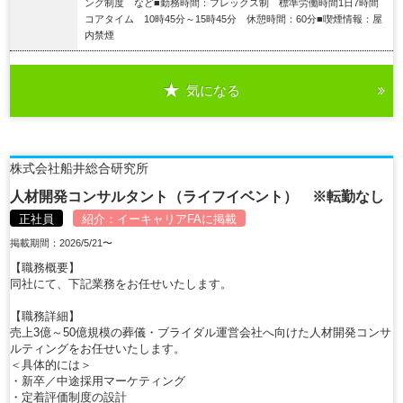
ング制度 など■勤務時間：フレックス制 標準労働時間1日7時間
コアタイム 10時45分～15時45分 休憩時間：60分■喫煙情報：屋
内禁煙
気になる
詳細を見る
株式会社船井総合研究所
人材開発コンサルタント（ライフイベント） ※転勤なし
正社員
紹介：
イーキャリアFA
に掲載
掲載期間：2026/5/21〜
【職務概要】
同社にて、下記業務をお任せいたします。
【職務詳細】
売上3億～50億規模の葬儀・ブライダル運営会社へ向けた人材開発コンサ
ルティングをお任せいたします。
＜具体的には＞
・新卒／中途採用マーケティング
・定着評価制度の設計