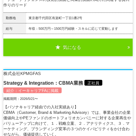
作りのリード
勤務地
東京都千代田区有楽町一丁目1番2号
給与
年収：500万円～1500万円経験・スキルに応じて変動します
気になる
詳細を見る
株式会社KPMGFAS
Strategy & Integration：CBMA業務
正社員
紹介：
イーキャリアFA
に掲載
掲載期間：2026/5/21〜
【パソナキャリア経由での入社実績あり】
CBMA（Customer, Brand & Marketing Advisory）では、事業会社の企業
価値向上やPEファンドのポートフォリオカンパニーに対する企業再生や
バリューアップに向けて、１．戦略立案、２．アナリティクス、３．マ
ーケティング、ブランディング変革の３つのケイパビリティをかけ合わ
せながら、価値提供していく。