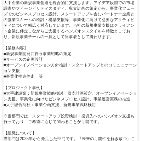
大手企業の新規事業創造を総合的に支援します。アイデア段階での市場
調査やフィージビリティスタディ、収支計画の策定から、事業化フェー
ズでのビジネスプロセス設計、スタートアップを含むパートナー企業と
の協業スキームの検討・構築支援等、事業化に向けて必要なアクティビ
ティについて幅広く対応しています。当社の新規事業支援はクライアン
ト企業に伴走しながらご支援するハンズオンスタイルを特徴としてお
り、新規事業チームの一員として当事者として携わります。
【業務内容】
■新規事業開発に伴う事業戦略の策定
■サービスの企画設計
■オープンイノベーション方針検討・スタートアップとのコミュニケーシ
ョン支援
■事業化推進伴走 等
【プロジェクト事例】
■大手建設業：新規事業戦略検討、収支計画策定、オープンイノベーショ
ン支援、事業化に向けたビジネスプロセス設計、事業運営実務の推進
■大手総合商社：事業企画支援、新規事業戦略検討
※当部門では、スタートアップ投資検討・投資先へのハンズオン支援も
行っており、ご希望に応じて関わることが可能です。
【組織について】
当部門は2025年から発足した部門です。『未来の可能性を解き放つ』こ