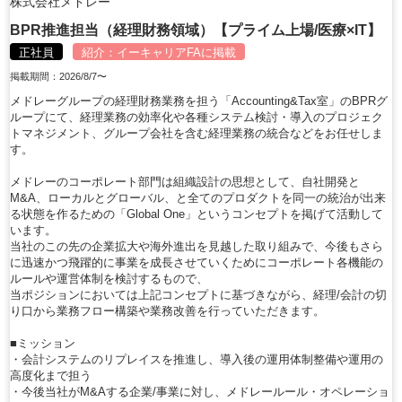
株式会社メドレー
BPR推進担当（経理財務領域）【プライム上場/医療×IT】
正社員
紹介：
イーキャリアFA
に掲載
掲載期間：2026/8/7〜
メドレーグループの経理財務業務を担う「Accounting&Tax室」のBPRグ
ループにて、経理業務の効率化や各種システム検討・導入のプロジェク
トマネジメント、グループ会社を含む経理業務の統合などをお任せしま
す。
メドレーのコーポレート部門は組織設計の思想として、自社開発と
M&A、ローカルとグローバル、と全てのプロダクトを同一の統治が出来
る状態を作るための「Global One」というコンセプトを掲げて活動して
います。
当社のこの先の企業拡大や海外進出を見越した取り組みで、今後もさら
に迅速かつ飛躍的に事業を成長させていくためにコーポレート各機能の
ルールや運営体制を検討するもので、
当ポジションにおいては上記コンセプトに基づきながら、経理/会計の切
り口から業務フロー構築や業務改善を行っていただきます。
■ミッション
・会計システムのリプレイスを推進し、導入後の運用体制整備や運用の
高度化まで担う
・今後当社がM&Aする企業/事業に対し、メドレールール・オペレーショ