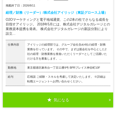
掲載終了日：2026/8/11
経理／財務（リーダー）/株式会社アイリッジ（東証グロース上場）
O2Oマーケティングと電子地域通貨、この2本の柱でさらなる成長を
目指すアイリッジ。 2018年5月には、株式会社デジタルガレージとの
業務資本提携を発表。 株式会社デジタルガレージの新設分割により
設立...
仕事内容
アイリッジの経理部では、グループ会社含め4社の経理・財務
業務を行っています。 その中で、まずは親会社を中心とした2
社の経理・財務業務を推進いただくリーダーとしてご活躍いた
だける方を募集します。 ...
勤務地
東京都港区麻布台一丁目11番9号 BPRプレイス神谷町10F
給与
応相談 ご経験・スキルを考慮して決定いたします。 ※詳細は
転職エージェントへお問い合わせください。
気になる