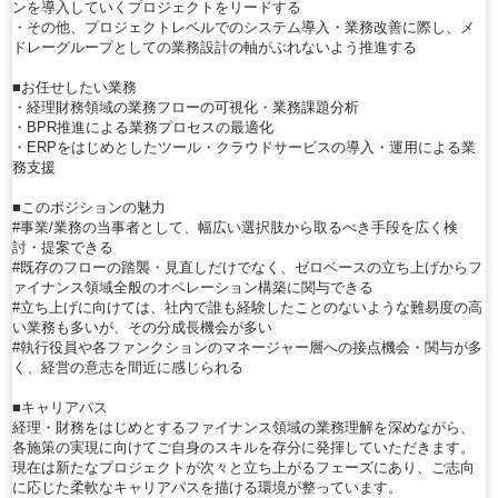
ンを導入していくプロジェクトをリードする
・その他、プロジェクトレベルでのシステム導入・業務改善に際し、メ
ドレーグループとしての業務設計の軸がぶれないよう推進する
■お任せしたい業務
・経理財務領域の業務フローの可視化・業務課題分析
・BPR推進による業務プロセスの最適化
・ERPをはじめとしたツール・クラウドサービスの導入・運用による業
務支援
■このポジションの魅力
#事業/業務の当事者として、幅広い選択肢から取るべき手段を広く検
討・提案できる
#既存のフローの踏襲・見直しだけでなく、ゼロベースの立ち上げからフ
ァイナンス領域全般のオペレーション構築に関与できる
#立ち上げに向けては、社内で誰も経験したことのないような難易度の高
い業務も多いが、その分成長機会が多い
#執行役員や各ファンクションのマネージャー層への接点機会・関与が多
く、経営の意志を間近に感じられる
■キャリアパス
経理・財務をはじめとするファイナンス領域の業務理解を深めながら、
各施策の実現に向けてご自身のスキルを存分に発揮していただきます。
現在は新たなプロジェクトが次々と立ち上がるフェーズにあり、ご志向
に応じた柔軟なキャリアパスを描ける環境が整っています。