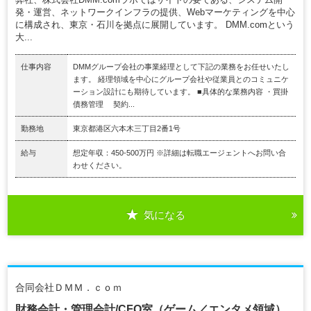
発・運営、ネットワークインフラの提供、Webマーケティングを中心
に構成され、東京・石川を拠点に展開しています。 DMM.comという
大...
仕事内容
DMMグループ会社の事業経理として下記の業務をお任せいたし
ます。 経理領域を中心にグループ会社や従業員とのコミュニケ
ーション設計にも期待しています。 ■具体的な業務内容 ・買掛
債務管理 契約...
勤務地
東京都港区六本木三丁目2番1号
給与
想定年収：450-500万円 ※詳細は転職エージェントへお問い合
わせください。
気になる
合同会社ＤＭＭ．ｃｏｍ
財務会計・管理会計/CFO室（ゲーム／エンタメ領域）.