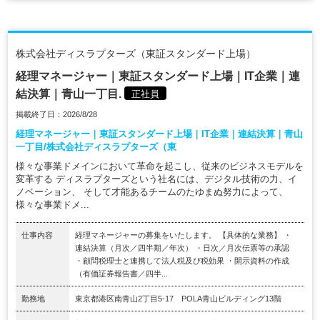
株式会社ディスラプターズ（東証スタンダード上場）
経理マネージャー｜東証スタンダード上場｜IT企業｜連
結決算｜青山一丁目.
正社員
掲載終了日：2026/8/28
経理マネージャー｜東証スタンダード上場｜IT企業｜連結決算｜青山
一丁目/株式会社ディスラプターズ（東
様々な事業ドメインにおいて革命を起こし、従来のビジネスモデルを
変革する ディスラプターズという社名には、デジタル技術の力、イ
ノベーション、 そして才能あるチームのたゆまぬ努力によって、
様々な事業ドメ...
仕事内容
経理マネージャーの募集をいたします。 【具体的な業務】 ・
連結決算（月次／四半期／年次） ・日次／月次伝票等の承認
・顧問税理士と連携して法人税及び税効果 ・開示資料の作成
（有価証券報告書／四半...
勤務地
東京都港区南青山2丁目5-17 POLA青山ビルディング13階