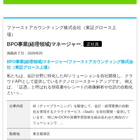
ファーストアカウンティング株式会社（東証グロース上
場）
BPO事業(経理領域)マネージャー.
正社員
掲載終了日：2026/8/25
BPO事業(経理領域)マネージャー/ファーストアカウンティング株式会
社（東証グロース上場）
私たちは、会計分野に特化したAIソリューションを自社開発し、クラ
ウドAPIとして提供しているテクノロジースタートアップです。 例え
ば、「証憑」と呼ばれる領収書やレシートの画像解析や仕訳の自動化
といっ...
仕事内容
AI（ディープラーニング）を駆使して、会計・経理業務の自動
化を実現するクラウドサービス（SaaS）を自社開発・提供して
います。 特にAI-OCRや深層学習技術を組み合わせた独自のソ
リューションで、...
勤務地
東京都港区