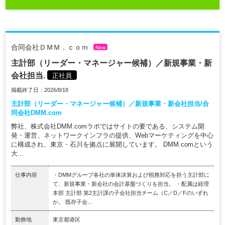
合同会社ＤＭＭ．ｃｏｍ
New
主計部（リーダー・マネージャー候補）／新規事業・新
会社担当.
正社員
掲載終了日：2026/8/18
主計部（リーダー・マネージャー候補）／新規事業・新会社担当/合
同会社DMM.com
弊社、株式会社DMM.comラボではサイトの要である、システム開
発・運営、ネットワークインフラの提供、Webマーケティングを中心
に構成され、東京・石川を拠点に展開しています。 DMM.comという
大...
仕事内容
・DMMグループ各社の単体決算および税務対応を担う主計部に
て、新規事業・新会社の会計基盤づくりを担当。 ・配属は経理
本部 主計部 第2主計課の子会社担当チーム（C／D／Fのいずれ
か。 既存子会...
勤務地
東京都港区