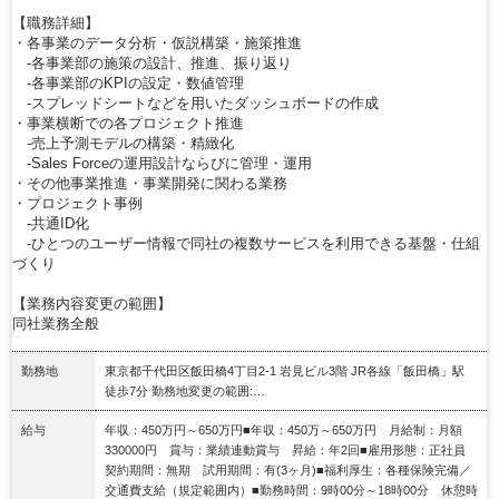
【職務詳細】
・各事業のデータ分析・仮説構築・施策推進
‐各事業部の施策の設計、推進、振り返り
‐各事業部のKPIの設定・数値管理
‐スプレッドシートなどを用いたダッシュボードの作成
・事業横断での各プロジェクト推進
‐売上予測モデルの構築・精緻化
‐Sales Forceの運用設計ならびに管理・運用
・その他事業推進・事業開発に関わる業務
・プロジェクト事例
‐共通ID化
‐ひとつのユーザー情報で同社の複数サービスを利用できる基盤・仕組
づくり
【業務内容変更の範囲】
同社業務全般
勤務地
東京都千代田区飯田橋4丁目2-1 岩見ビル3階 JR各線「飯田橋」駅
徒歩7分 勤務地変更の範囲:…
給与
年収：450万円～650万円■年収：450万～650万円 月給制：月額
330000円 賞与：業績連動賞与 昇給：年2回■雇用形態：正社員
契約期間：無期 試用期間：有(3ヶ月)■福利厚生：各種保険完備／
交通費支給（規定範囲内）■勤務時間：9時00分～18時00分 休憩時