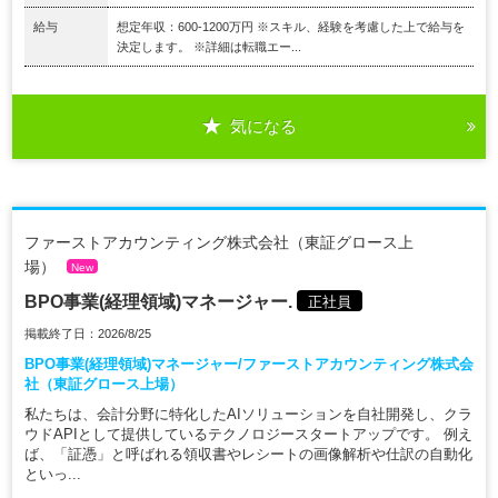
給与
想定年収：600-1200万円 ※スキル、経験を考慮した上で給与を
決定します。 ※詳細は転職エー...
気になる
ファーストアカウンティング株式会社（東証グロース上
場）
New
BPO事業(経理領域)マネージャー.
正社員
掲載終了日：2026/8/25
BPO事業(経理領域)マネージャー/ファーストアカウンティング株式会
社（東証グロース上場）
私たちは、会計分野に特化したAIソリューションを自社開発し、クラ
ウドAPIとして提供しているテクノロジースタートアップです。 例え
ば、「証憑」と呼ばれる領収書やレシートの画像解析や仕訳の自動化
といっ...