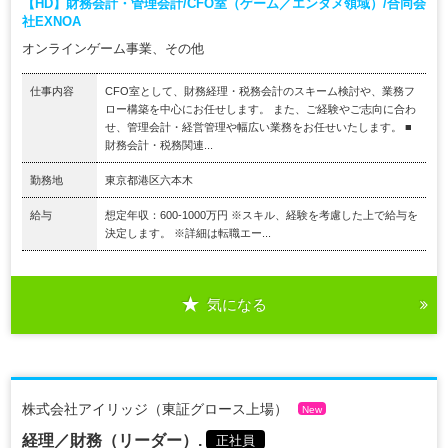
【HD】財務会計・管理会計/CFO室（ゲーム／エンタメ領域）/合同会
社EXNOA
オンラインゲーム事業、その他
仕事内容
CFO室として、財務経理・税務会計のスキーム検討や、業務フ
ロー構築を中心にお任せします。 また、ご経験やご志向に合わ
せ、管理会計・経営管理や幅広い業務をお任せいたします。 ■
財務会計・税務関連...
勤務地
東京都港区六本木
給与
想定年収：600-1000万円 ※スキル、経験を考慮した上で給与を
決定します。 ※詳細は転職エー...
気になる
株式会社アイリッジ（東証グロース上場）
New
経理／財務（リーダー）.
正社員