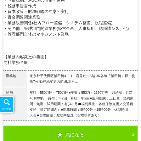
・内部統制、J-SOXの構築・運用
・税務申告書作成
・資本政策・財務戦略の立案・実行
・資金調達関連業務
・業務改善関係(社内フロー整備、システム整備、規程整備)
・その他、管理部門関連業務(経営企画、人事採用、総務情シス、他)
・管理部門全体のマネジメント業務
【業務内容変更の範囲】
同社業務全般
勤務地
東京都千代田区飯田橋4-2-1 岩見ビル3階 JR各線「飯田橋」駅 徒
歩7分 勤務地変更の範囲:本社…
給与
年収：550万円～750万円■年収：553万～1160万円 月給制：月額
461000円 賞与：年2回 昇給：年2回■雇用形態：正社員 契約期
間：無期 試用期間：有(3ヶ月)■福利厚生：各種保険完備／交通費
支給（規定範囲内）■勤務時間：9時00分～18時00分 休憩時間：
条件変更
60分■喫煙情報：敷地内禁煙（喫煙場所あり）
気になる
詳細を見る