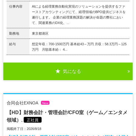
仕事内容
AIによる経理業務自動化実現のソリューションを提供するファ
ーストアカウンティングにて、経理領域のBPO提供ビジネスを
遂行します。 企業の経理業務課題の解決が命題の弊社におい
て、関連業務のDX化、...
勤務地
東京都港区
給与
想定年収：700-1500万円 基本給43～万円 月収：58.3万円～125
万円 月額基本給： 4...
気になる
合同会社EXNOA
New
【HD】財務会計・管理会計/CFO室（ゲーム／エンタメ
領域）.
正社員
掲載終了日：2026/8/18