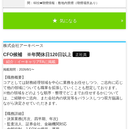
間：60分■喫煙情報：敷地内禁煙（喫煙場所あり）
気になる
詳細を見る
株式会社アーキベース
CFO候補 ※年間休日120日以上
正社員
紹介：
イーキャリアFA
に掲載
掲載期間：2026/8/1〜
【職務概要】
コアとしては財務経理領域を中心に業務をお任せしつつ、ご志向に応じ
て他の領域についても職掌を拡張していくことも想定しております。
※他の領域をどのような順序・整理でどこまでお任せするかについて
は、ご経験やご志向、また会社内の状況等をバランスしつつ双方協議し
ながら決定させていただきます。
【職務詳細】
・決算業務(月次、四半期、年次)
・監査法人、証券会社、金融機関対応