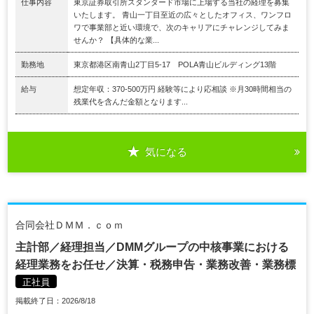
仕事内容
東京証券取引所スタンダード市場に上場する当社の経理を募集
いたします。 青山一丁目至近の広々としたオフィス、ワンフロ
ワで事業部と近い環境で、次のキャリアにチャレンジしてみま
せんか？ 【具体的な業...
勤務地
東京都港区南青山2丁目5-17 POLA青山ビルディング13階
給与
想定年収：370-500万円 経験等により応相談 ※月30時間相当の
残業代を含んだ金額となります...
気になる
合同会社ＤＭＭ．ｃｏｍ
主計部／経理担当／DMMグループの中核事業における
経理業務をお任せ／決算・税務申告・業務改善・業務標
正社員
掲載終了日：2026/8/18