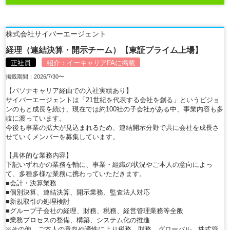
株式会社サイバーエージェント
経理（連結決算・開示チーム）【東証プライム上場】
正社員
紹介：
イーキャリアFA
に掲載
掲載期間：2026/7/30〜
【パソナキャリア経由での入社実績あり】
サイバーエージェントは「21世紀を代表する会社を創る」というビジョ
ンのもと成長を続け、現在では約100社の子会社がある中、事業内容も多
岐に渡っています。
今後も事業の拡大が見込まれるため、連結開示分野で共に会社を成長さ
せていくメンバーを募集しています。
【具体的な業務内容】
下記いずれかの業務を軸に、事業・組織の状況やご本人の意向によっ
て、多種多様な業務に携わっていただきます。
■会計・決算業務
■個別決算、連結決算、開示業務、監査法人対応
■新規取引の処理検討
■グループ子会社の経理、財務、税務、経営管理業務等全般
■業務プロセスの整備、構築、システム化の推進
※その他、ご本人の意向や適性により税務、財務、グローバル、株式管