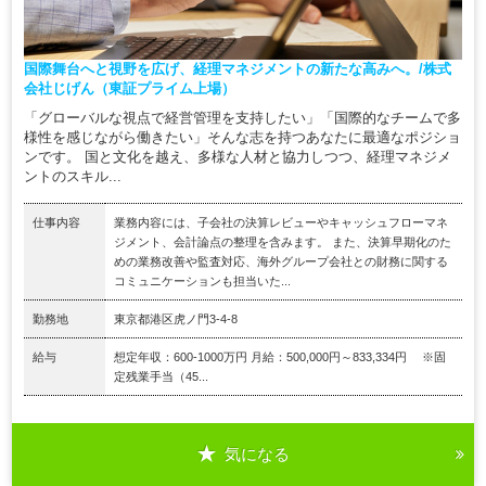
国際舞台へと視野を広げ、経理マネジメントの新たな高みへ。/株式
会社じげん（東証プライム上場）
「グローバルな視点で経営管理を支持したい」「国際的なチームで多
様性を感じながら働きたい」そんな志を持つあなたに最適なポジショ
ンです。 国と文化を越え、多様な人材と協力しつつ、経理マネジメ
ントのスキル...
仕事内容
業務内容には、子会社の決算レビューやキャッシュフローマネ
ジメント、会計論点の整理を含みます。 また、決算早期化のた
めの業務改善や監査対応、海外グループ会社との財務に関する
コミュニケーションも担当いた...
勤務地
東京都港区虎ノ門3-4-8
給与
想定年収：600-1000万円 月給：500,000円～833,334円 ※固
定残業手当（45...
気になる