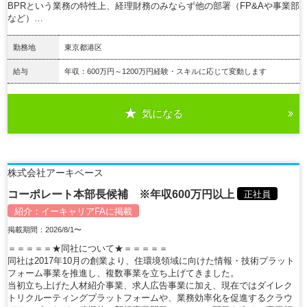
BPRという業務の特性上、経理財務のみならず他の部署（FP&Aや事業部
など）…
勤務地
東京都港区
給与
年収：600万円～1200万円経験・スキルに応じて変動します
気になる
詳細を見る
株式会社アーキベース
コーポレート本部長候補 ※年収600万円以上
正社員
紹介：
イーキャリアFA
に掲載
掲載期間：2026/8/1〜
＝＝＝＝＝★同社について★＝＝＝＝＝
同社は2017年10月の創業より、住環境領域に向けた情報・技術プラット
フォーム事業を推進し、複数事業を立ち上げてきました。
当初立ち上げた人材紹介事業、求人広告事業に加え、現在ではダイレク
トリクルーティングプラットフォームや、業務効率化を促進するクラウ