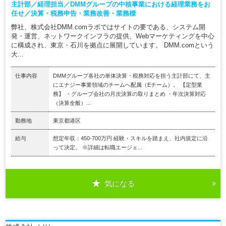
主計部／経理担当／DMMグループの中核事業における経理業務をお
任せ／決算・税務申告・業務改善・業務標
弊社、株式会社DMM.comラボではサイトの要である、システム開
発・運営、ネットワークインフラの提供、Webマーケティングを中心
に構成され、東京・石川を拠点に展開しています。 DMM.comという
大...
仕事内容
DMMグループ各社の単体決算・税務対応を担う主計部にて、主
にエナジー事業領域のチームへ配属（Eチーム）。 【定型業
務】 ・グループ会社の月次決算の取りまとめ ・年次決算対応
（決算全般）...
勤務地
東京都港区
給与
想定年収：450-700万円 経験・スキルを踏まえ、社内規定に沿
って決定。 ※詳細は転職エージェ...
気になる