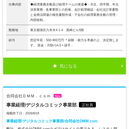
仕事内容
◆経理業務全般及び経理チームの推進◆ - 月次、四半期、年次
決算業務 - 各事業部との折衝、会計処理確認 - 会社法計算書類
と金商法関連の報告書類作成 - 子会社の経理業務全般の管理 -
内部統制...
勤務地
東京都港区六本木4-1-4 黒崎ビル5階
給与
想定年収：500-800万円 ＊経験・能力を考慮の上、決定致しま
す。 賃金：月額×14.5＋諸手...
気になる
合同会社ＤＭＭ．ｃｏｍ
New
事業経理/デジタルコミック事業部.
正社員
掲載終了日：2026/8/18
事業経理/デジタルコミック事業部/合同会社DMM.com
弊社、株式会社DMM.comラボではサイトの要である、システム開