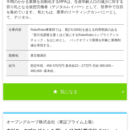
手間のかかる業務を自動化するRPAは、生産年齢人口の減少に対する
切り札となる仮想労働者（デジタルレイバー）として、世界中で注目
を集めています。 私たちは、業界のリーティングカンパニーとし
て、デジタル...
仕事内容
RoboRobo事業部では、累計5,000社を超える利用実績のある
「取引先調査を驚くほど楽にするRoboRoboコンプライアンス
チェック」をはじめとし、 バックオフィス業務を対象に業務削
減を実現する...
勤務地
東京都港区
給与
想定年収：456-576万円 基本給22～27万円 月給:380,000～
480,000 ‐基本給...
気になる
オープングループ株式会社（東証プライム上場）