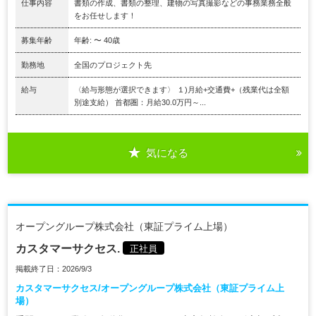
仕事内容
書類の作成、書類の整理、建物の写真撮影などの事務業務全般
をお任せします！
募集年齢
年齢: 〜 40歳
勤務地
全国のプロジェクト先
給与
〈給与形態が選択できます〉 １)月給+交通費+（残業代は全額
別途支給） 首都圏：月給30.0万円～...
気になる
オープングループ株式会社（東証プライム上場）
カスタマーサクセス.
正社員
掲載終了日：2026/9/3
カスタマーサクセス/オープングループ株式会社（東証プライム上
場）