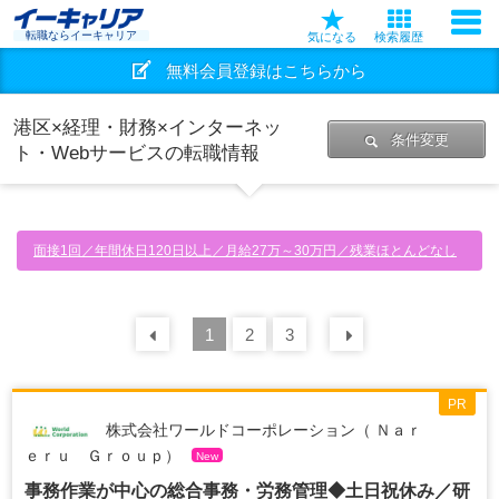
転職ならイーキャリア
気になる
検索履歴
無料会員登録はこちらから
港区×経理・財務×インターネッ
条件変更
ト・Webサービスの転職情報
面接1回／年間休日120日以上／月給27万～30万円／残業ほとんどなし
前の
1
30
2
件
3
次の
30
件
PR
株式会社ワールドコーポレーション（ Ｎａｒ
ｅｒｕ Ｇｒｏｕｐ）
New
事務作業が中心の総合事務・労務管理◆土日祝休み／研