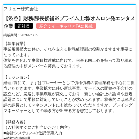
フリュー株式会社
【渋谷】財務/課長候補※プライム上場/オムロン発エンタメ
企業
正社員
紹介：
イーキャリアFA
に掲載
掲載期間：2026/7/30〜
【募集背景】
事業規模拡大に伴い、それを支える財務経理部の役割がますます重要に
なっています。
体制を強化して事業目標達成に向けて、何事も向上心を持って取り組め
る経理の中核メンバーを募集しております。
【ミッション】
経理2課にて、まずはプレーヤーとして債権債務の管理業務を中心にご担
当いただきます。事業拡大に伴い新規事業、サービスの開始や子会社の
設立など、急速に事業環境が変化しており、新しい会計上の論点や新規
課題について柔軟に対応していくことが求められます。将来的には経理2
課の課長としてマネジメントにも携わっていただきますが、プレイング
マネージャーとしての動き方が出来る方を想定しております。
【職務内容】
（入社後すぐにご担当いただく内容）
■会計システムへの仕訳伝票入力
■債権債務管理