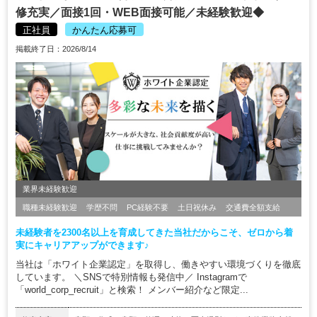
修充実／面接1回・WEB面接可能／未経験歓迎◆
正社員
かんたん応募可
掲載終了日：2026/8/14
業界未経験歓迎
職種未経験歓迎
学歴不問
PC経験不要
土日祝休み
交通費全額支給
未経験者を2300名以上を育成してきた当社だからこそ、ゼロから着
実にキャリアアップができます♪
当社は「ホワイト企業認定」を取得し、働きやすい環境づくりを徹底
しています。 ＼SNSで特別情報も発信中／ Instagramで
「world_corp_recruit」と検索！ メンバー紹介など限定...