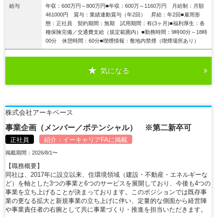
給与
年収：600万円～800万円■年収：600万～1160万円 月給制：月額
461000円 賞与：業績連動賞与（年2回） 昇給：年2回■雇用形
態：正社員 契約期間：無期 試用期間：有(3ヶ月)■福利厚生：各
種保険完備／交通費支給（規定範囲内）■勤務時間：9時00分～18時
00分 休憩時間：60分■喫煙情報：敷地内禁煙（喫煙場所あり）
気になる
詳細を見る
株式会社アーキベース
事業企画（メンバー／ポテンシャル） ※第二新卒可
正社員
紹介：
イーキャリアFA
に掲載
掲載期間：2026/8/1〜
【職務概要】
同社は、2017年に設立以来、住環境領域（建設・不動産・エネルギーな
ど）を軸とした3つの事業と6つのサービスを展開しており、今後も4つの
事業を立ち上げることが決まっております。このポジションでは既存事
業の更なる拡大と新規事業の立ち上げに伴い、定量的な側面から経営陣
や事業責任者の右腕として共に事業づくり・推進を担当いただきます。