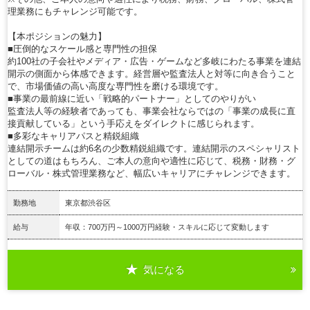
理業務にもチャレンジ可能です。
【本ポジションの魅力】
■圧倒的なスケール感と専門性の担保
約100社の子会社やメディア・広告・ゲームなど多岐にわたる事業を連結
開示の側面から体感できます。経営層や監査法人と対等に向き合うこと
で、市場価値の高い高度な専門性を磨ける環境です。
■事業の最前線に近い「戦略的パートナー」としてのやりがい
監査法人等の経験者であっても、事業会社ならではの「事業の成長に直
接貢献している」という手応えをダイレクトに感じられます。
■多彩なキャリアパスと精鋭組織
連結開示チームは約6名の少数精鋭組織です。連結開示のスペシャリスト
としての道はもちろん、ご本人の意向や適性に応じて、税務・財務・グ
ローバル・株式管理業務など、幅広いキャリアにチャレンジできます。
勤務地
東京都渋谷区
給与
年収：700万円～1000万円経験・スキルに応じて変動します
気になる
詳細を見る