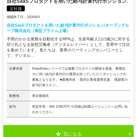
自社SaaSプロダクトを用いた給与計算代行ポジション.
正社員
掲載終了日：2026/9/3
自社SaaSプロダクトを用いた給与計算代行ポジション/オープングル
ープ株式会社（東証プライム上場）
手間のかかる業務を自動化するRPAは、生産年齢人口の減少に対する
切り札となる仮想労働者（デジタルレイバー）として、世界中で注目
を集めています。 私たちは、業界のリーティングカンパニーとし
て、デジタル...
仕事内容
RoboRoboシリーズでは複数プロダクトの開発を推進、事業拡
大に伴い給与計算代行の運用を担っていただくポジションでの
募集となります。 ■業務内容 ・既存お客様運用支援 既顧客の
給与計算スケジ...
勤務地
東京都港区
給与
想定年収：456-1036万円 ※詳細は転職エージェントへお問い合
わせください。
気になる