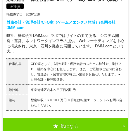
正社員
掲載終了日：2026/8/18
財務会計・管理会計/CFO室（ゲーム／エンタメ領域）/合同会社
DMM.com
弊社、株式会社DMM.comラボではサイトの要である、システム開
発・運営、ネットワークインフラの提供、Webマーケティングを中心
に構成され、東京・石川を拠点に展開しています。 DMM.comという
大...
仕事内容
CFO室として、財務経理・税務会計のスキーム検討や、業務フ
ロー構築を中心にお任せします。 また、ご経験やご志向に合わ
せ、管理会計・経営管理や幅広い業務をお任せいたします。 ■
財務会計・税務関連業...
勤務地
東京都港区六本木三丁目2番1号
給与
想定年収：600-1000万円 ※詳細は転職エージェントへお問い合
わせください。
気になる