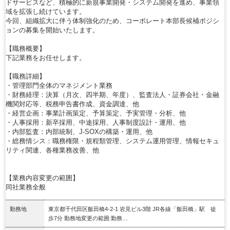
ドサービスなど、積極的に新規事業開発・システム開発を進め、事業領
域を拡張し続けています。
今回、組織拡大に伴う体制強化のため、コーポレート本部長候補ポジシ
ョンの募集を開始いたします。
【職務概要】
下記業務をお任せします。
【職務詳細】
・管理部門全体のマネジメント業務
・財務経理：決算（月次、四半期、年度）、監査法人・証券会社・金融
機関対応等、税務申告書作成、資金調達、他
・経営企画：事業計画策定、予算策定、予実管理・分析、他
・人事採用：新卒採用、中途採用、人事制度設計・運用、他
・内部監査：内部統制、J-SOXの構築・運用、他
・総務情シス：職務権限・規程類管理、システム運用管理、情報セキュ
リティ関連、各種業務改善、他
【業務内容変更の範囲】
同社業務全般
勤務地
東京都千代田区飯田橋4-2-1 岩見ビル3階 JR各線「飯田橋」駅 徒
歩7分 勤務地変更の範囲:勤務…