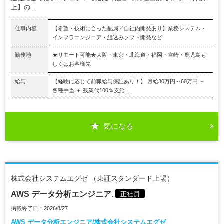
上】の...
仕事内容
【希望・技術に合った配属／自社内開発あり】業務システム・
インフラエンジニア・組込みソフト開発など
勤務地
★リモート可能★大阪・東京・北海道・福岡・宮崎・鹿児島も
しくはお客様先
給与
【経験に応じて前職給与保証あり！】 月給30万円～60万円 ＋
各種手当 ＋ 残業代100％支給 ...
気になる
株式会社システムエグゼ （東証スタンダード上場）
AWS データ分析エンジニア.
正社員
掲載終了日：2026/8/27
AWS データ分析エンジニア/株式会社システムエグゼ