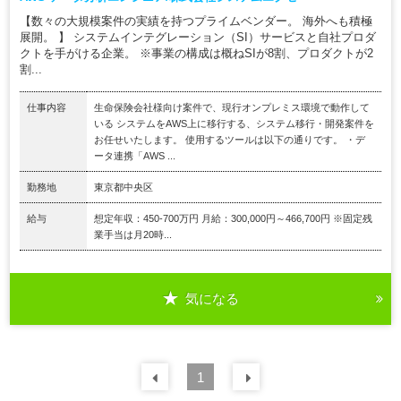
【数々の大規模案件の実績を持つプライムベンダー。 海外へも積極
展開。 】 システムインテグレーション（SI）サービスと自社プロダ
クトを手がける企業。 ※事業の構成は概ねSIが8割、プロダクトが2
割...
仕事内容
生命保険会社様向け案件で、現行オンプレミス環境で動作して
いる システムをAWS上に移行する、システム移行・開発案件を
お任せいたします。 使用するツールは以下の通りです。 ・デ
ータ連携「AWS ...
勤務地
東京都中央区
給与
想定年収：450-700万円 月給：300,000円～466,700円 ※固定残
業手当は月20時...
気になる
前の
1
30
件
次の
30
件