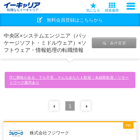
転職ならイーキャリア
気になる
検索履歴
無料会員登録はこちらから
中央区×システムエンジニア（パッ
ケージソフト・ミドルウェア）×ソ
条件変更
フトウェア・情報処理の転職情報
ITに興味がある、でも不安…そんなあなたも歓迎！未経験歓迎／リモー
トワーク案件あり
前の
1
30
件
次の
30
件
PR
株式会社フジワーク