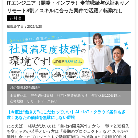
ITエンジニア（開発・インフラ）◆前職給与保証あり／
リモート8割／スキルに合った案件で活躍／転勤なし
正社員
掲載終了日：2026/8/20
月の残業20時間以内
土日祝休み
完全週休2日制
社宅・家賃補助あり
年間休日120日以上
在宅勤務・リモートワークあり
【今度は“働き方”にこだわっていい】AI・IoT・クラウド案件も多
数！あなたの価値を無駄にしない環境
たとえば… 経験が浅い方は『自社内開発案件』から、 転々と勤務先
を変えるのが苦手という方は『長期のプロジェクト』など スキルや
適性に合ったプロジェクトで活躍可能◎ その理由は【常時100件以