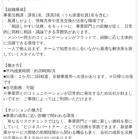
【組織構成】
事業法務課：課長1名、課員3名（うち派遣社員1名を含む）
・風通しがよく、情報共有や意見交換が活発な職場です。
・「相談しやすい法務」をモットーに、事業部門との距離が近く、日常
的に気軽に相談・議論できる雰囲気があります。
・メンバー同士のコミュニケーションがフラットで、経験に応じ主体的
に活躍できる環境です。
・一人で抱え込まず、チームで知恵を出し合いながら最適な解決策を探
していくスタイルです。
【働き方】
■平均残業時間：約20時間/月
■出張：２か月に1回程度、京都事業所へ出張があります。※日帰り出張
です
■在宅勤務：可能
※事業部とのコミュニケーションが日常的に発生するため出社が好まし
いですが、ご事情によってはご利用いただけます。
【ポジションの魅力】
■事業の成長に近い距離で関われる環境：
単なるリスクチェックではなく、事業部門と一緒に新しい挑戦を形に
していく「ビジネスパートナー」としての法務を実践できます。新規事
業やサービス開発の初期段階から関わる機会も多く、会社の成長を法務
の立場から支えるやりがいがあります。