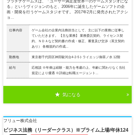
プラチナゲームズは、「ユーザー満足度世界一のゲームスタジオにな
る」というヴィジョンのもと、2006年に誕生したゲームソフトの企
画・開発を行うゲームスタジオです。 2017年2月に発売されたアクシ
ョ...
仕事内容
ゲーム会社の企業内法務担当として、主に以下の業務に従事し
ていただきます。 【主な業務】 業務委託契約、ライセンス契
約、ＮＤＡなど契約書の作成・修正、審査及び交渉（英文契約
あり） 各種規約の作成...
勤務地
東京都千代田区神田駿河台4-2-5トライエッジ御茶ノ水 12階
給与
応相談 ※年俸は経験・能力を考慮の上、年齢に関わりなく当社
規定により優遇 ※詳細は転職エージェント...
気になる
フリュー株式会社
ビジネス法務（リーダークラス）※プライム上場/年休124