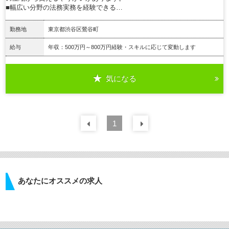
■幅広い分野の法務実務を経験できる…
勤務地
東京都渋谷区鶯谷町
給与
年収：500万円～800万円経験・スキルに応じて変動します
気になる
詳細を見る
前の
1
30
件
次の
30
件
あなたにオススメの求人