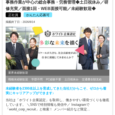
事務作業が中心の総合事務・労務管理◆土日祝休み／研
修充実／面接1回・WEB面接可能／未経験歓迎◆
正社員
かんたん応募可
掲載終了日：2026/8/14
業界未経験歓迎
職種未経験歓迎
学歴不問
PC経験不要
土日祝休み
交通費全額支給
未経験者を2300名以上を育成してきた当社だからこそ、ゼロから着
実にキャリアアップができます♪
当社は「ホワイト企業認定」を取得し、働きやすい環境づくりを徹底
しています。 ＼SNSで特別情報も発信中／ Instagramで
「world_corp_recruit」と検索！ メンバー紹介など限定...