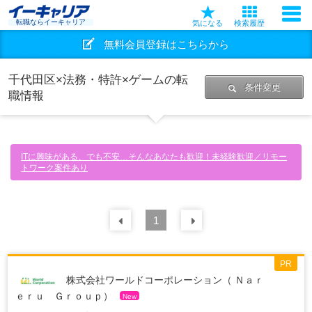
転職ならイーキャリア
気になる
検索履歴
無料会員登録はこちらから
千代田区×法務・特許×ゲームの転
条件変更
職情報
ITに興味がある、でも不安…そんなあなたも歓迎！未経験歓迎／リモー
トワーク案件あり
前の
1
30
件
次の
30
件
PR
株式会社ワールドコーポレーション（ Ｎａｒ
ｅｒｕ Ｇｒｏｕｐ）
New