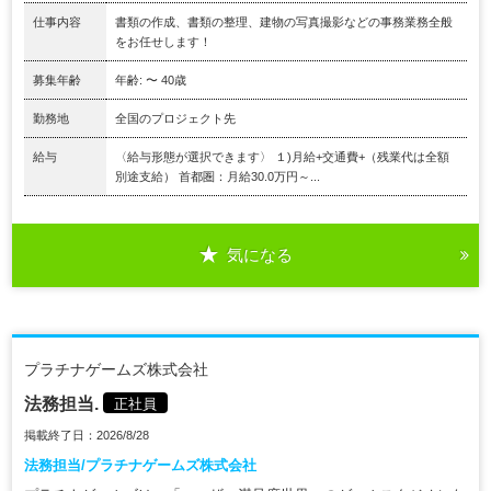
仕事内容
書類の作成、書類の整理、建物の写真撮影などの事務業務全般
をお任せします！
募集年齢
年齢: 〜 40歳
勤務地
全国のプロジェクト先
給与
〈給与形態が選択できます〉 １)月給+交通費+（残業代は全額
別途支給） 首都圏：月給30.0万円～...
気になる
プラチナゲームズ株式会社
法務担当.
正社員
掲載終了日：2026/8/28
法務担当/プラチナゲームズ株式会社