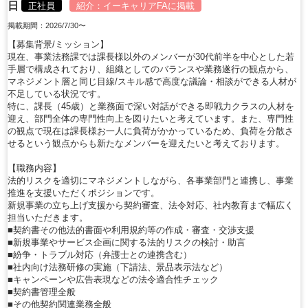
日
正社員
紹介：
イーキャリアFA
に掲載
掲載期間：2026/7/30〜
【募集背景/ミッション】
現在、事業法務課では課長様以外のメンバーが30代前半を中心とした若
手層で構成されており、組織としてのバランスや業務遂行の観点から、
マネジメント層と同じ目線/スキル感で高度な議論・相談ができる人材が
不足している状況です。
特に、課長（45歳）と業務面で深い対話ができる即戦力クラスの人材を
迎え、部門全体の専門性向上を図りたいと考えています。また、専門性
の観点で現在は課長様お一人に負荷がかかっているため、負荷を分散さ
せるという観点からも新たなメンバーを迎えたいと考えております。
【職務内容】
法的リスクを適切にマネジメントしながら、各事業部門と連携し、事業
推進を支援いただくポジションです。
新規事業の立ち上げ支援から契約審査、法令対応、社内教育まで幅広く
担当いただきます。
■契約書その他法的書面や利用規約等の作成・審査・交渉支援
■新規事業やサービス企画に関する法的リスクの検討・助言
■紛争・トラブル対応（弁護士との連携含む）
■社内向け法務研修の実施（下請法、景品表示法など）
■キャンペーンや広告表現などの法令適合性チェック
■契約書管理全般
■その他契約関連業務全般