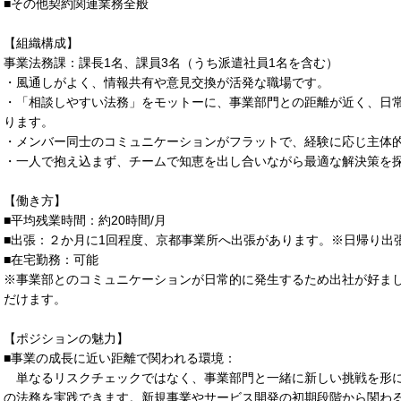
■その他契約関連業務全般
【組織構成】
事業法務課：課長1名、課員3名（うち派遣社員1名を含む）
・風通しがよく、情報共有や意見交換が活発な職場です。
・「相談しやすい法務」をモットーに、事業部門との距離が近く、日
ります。
・メンバー同士のコミュニケーションがフラットで、経験に応じ主体
・一人で抱え込まず、チームで知恵を出し合いながら最適な解決策を
【働き方】
■平均残業時間：約20時間/月
■出張：２か月に1回程度、京都事業所へ出張があります。※日帰り出
■在宅勤務：可能
※事業部とのコミュニケーションが日常的に発生するため出社が好ま
だけます。
【ポジションの魅力】
■事業の成長に近い距離で関われる環境：
単なるリスクチェックではなく、事業部門と一緒に新しい挑戦を形に
の法務を実践できます。新規事業やサービス開発の初期段階から関わ