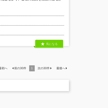
気になる
最初へ
前の
30
件
1
次の
30
件
最後へ