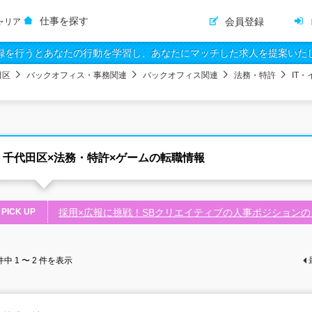
仕事を探す
会員登録
ャリア
録を行うとあなたの行動を学習し、あなたにマッチした求人を提案いた
田区
バックオフィス・事務関連
バックオフィス関連
法務・特許
IT
千代田区×法務・特許×ゲームの転職情報
PICK UP
採用×広報に挑戦！SBクリエイティブの人事ポジションの
件中
1 〜 2
件を表示