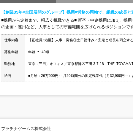
【創業35年×全国展開のグループ】採用×労務の両軸で、組織の成長と
■採用から定着まで、幅広く挑戦できる■ 新卒・中途採用に加え、採用
の企画・運用など、人事としての守備範囲を広げられるポジションです。 
仕事内容
【正社員×港区】人事・労務◎土日祝休み／安定と成長を両立す
募集年齢
年齢: 〜 40歳
勤務地
東京（三田）オフィス／東京都港区三田 3-7-18 THE ITOYAMA T
給与
■月給：26万900円～ 月20時間分の固定残業代（月32,900円～）
プラチナゲームズ株式会社