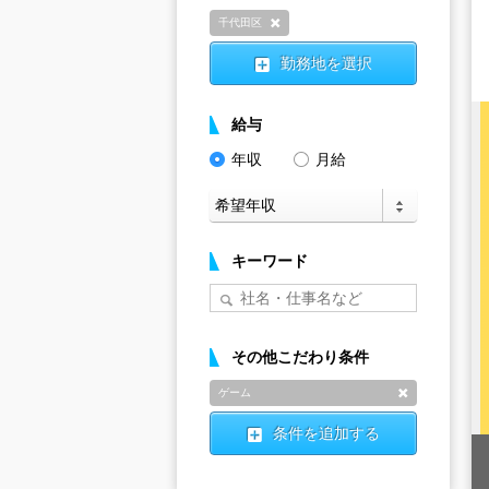
千代田区
削除
勤務地を選択
給与
年収
月給
キーワード
その他こだわり条件
ゲーム
削除
条件を追加する