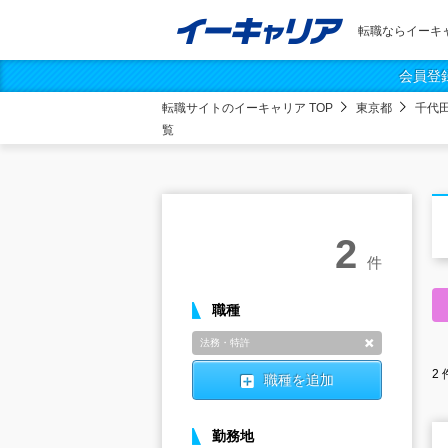
転職ならイーキ
会員登
転職サイトのイーキャリア TOP
東京都
千代
覧
2
件
職種
法務・特許
削除
2
職種を追加
勤務地