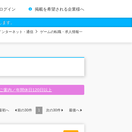
ログイン
掲載を希望される企業様へ
します。
・インターネット・通信
ゲームの転職・求人情報一
ご案内／年間休日120日以上
最初へ
前の
30
件
1
次の
30
件
最後へ