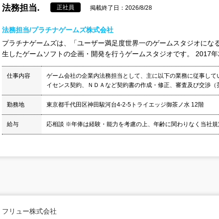
法務担当.
正社員
掲載終了日：2026/8/28
法務担当/プラチナゲームズ株式会社
プラチナゲームズは、「ユーザー満足度世界一のゲームスタジオになる
生したゲームソフトの企画・開発を行うゲームスタジオです。 2017年2
仕事内容
ゲーム会社の企業内法務担当として、主に以下の業務に従事してい
イセンス契約、ＮＤＡなど契約書の作成・修正、審査及び交渉（英文
勤務地
東京都千代田区神田駿河台4-2-5トライエッジ御茶ノ水 12階
給与
応相談 ※年俸は経験・能力を考慮の上、年齢に関わりなく当社規定
フリュー株式会社