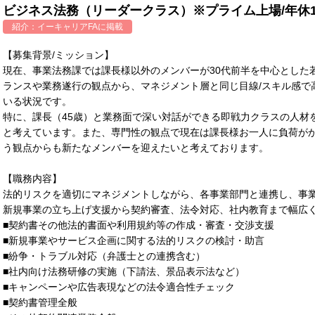
ビジネス法務（リーダークラス）※プライム上場/年休1
紹介：
イーキャリアFA
に掲載
【募集背景/ミッション】
現在、事業法務課では課長様以外のメンバーが30代前半を中心とした
ランスや業務遂行の観点から、マネジメント層と同じ目線/スキル感で
いる状況です。
特に、課長（45歳）と業務面で深い対話ができる即戦力クラスの人材
と考えています。また、専門性の観点で現在は課長様お一人に負荷が
う観点からも新たなメンバーを迎えたいと考えております。
【職務内容】
法的リスクを適切にマネジメントしながら、各事業部門と連携し、事
新規事業の立ち上げ支援から契約審査、法令対応、社内教育まで幅広
■契約書その他法的書面や利用規約等の作成・審査・交渉支援
■新規事業やサービス企画に関する法的リスクの検討・助言
■紛争・トラブル対応（弁護士との連携含む）
■社内向け法務研修の実施（下請法、景品表示法など）
■キャンペーンや広告表現などの法令適合性チェック
■契約書管理全般