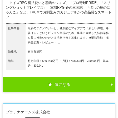
「クイズRPG 魔法使いと黒猫のウィズ」「プロ野球PRIDE」「スリ
ングショットブレイブズ」「軍勢RPG 蒼の三国志」「ほしの島のに
ゃんこ」など、TVCMでお馴染みのカジュアルかつ高品質なスマート
フ...
仕事内容
最新のテクノロジーと、独創的なアイデアで「新しい体験」を
届ける」というビジョン実現のため、事業に直結した法務業務
を共に推進いただける法務担当を募集します。 ■業務詳細 ・契
約書起案・レビュー ・...
勤務地
東京都港区
給与
想定年収：550-900万円 ・月額：458,334円～750,000円 - 基本
給：339,0...
気になる
プラチナゲームズ株式会社