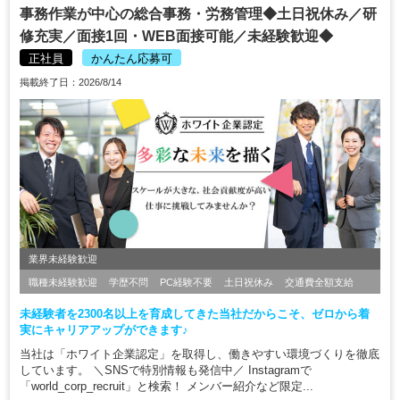
事務作業が中心の総合事務・労務管理◆土日祝休み／研
修充実／面接1回・WEB面接可能／未経験歓迎◆
正社員
かんたん応募可
掲載終了日：2026/8/14
業界未経験歓迎
職種未経験歓迎
学歴不問
PC経験不要
土日祝休み
交通費全額支給
未経験者を2300名以上を育成してきた当社だからこそ、ゼロから着
実にキャリアアップができます♪
当社は「ホワイト企業認定」を取得し、働きやすい環境づくりを徹底
しています。 ＼SNSで特別情報も発信中／ Instagramで
「world_corp_recruit」と検索！ メンバー紹介など限定...