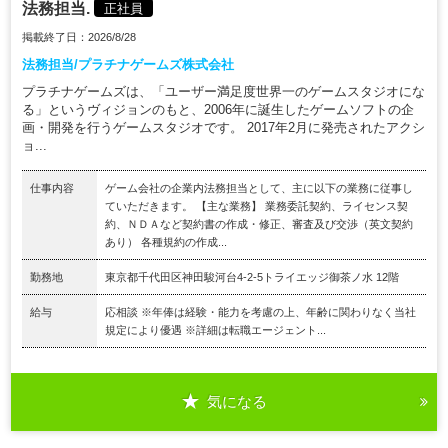
法務担当.
正社員
掲載終了日：2026/8/28
法務担当/プラチナゲームズ株式会社
プラチナゲームズは、「ユーザー満足度世界一のゲームスタジオにな
る」というヴィジョンのもと、2006年に誕生したゲームソフトの企
画・開発を行うゲームスタジオです。 2017年2月に発売されたアクシ
ョ...
仕事内容
ゲーム会社の企業内法務担当として、主に以下の業務に従事し
ていただきます。 【主な業務】 業務委託契約、ライセンス契
約、ＮＤＡなど契約書の作成・修正、審査及び交渉（英文契約
あり） 各種規約の作成...
勤務地
東京都千代田区神田駿河台4-2-5トライエッジ御茶ノ水 12階
給与
応相談 ※年俸は経験・能力を考慮の上、年齢に関わりなく当社
規定により優遇 ※詳細は転職エージェント...
気になる