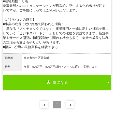
■在宅勤務：可能
※事業部とのコミュニケーションが日常的に発生するため出社が好まし
いですが、ご事情によってはご利用いただけます。
【ポジションの魅力】
■事業の成長に近い距離で関われる環境：
単なるリスクチェックではなく、事業部門と一緒に新しい挑戦を形に
していく「ビジネスパートナー」としての法務を実践できます。新規事
業やサービス開発の初期段階から関わる機会も多く、会社の成長を法務
の立場から支えるやりがいがあります。
■幅広い分野の法務実務を経験できる…
勤務地
東京都渋谷区鶯谷町
給与
年収：500万円～800万円経験・スキルに応じて変動します
気になる
詳細を見る
前の
1
30
件
次の
30
件