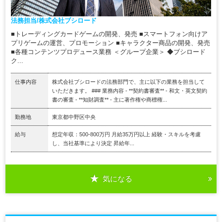
法務担当/株式会社ブシロード
■トレーディングカードゲームの開発、発売 ■スマートフォン向けア
プリゲームの運営、プロモーション ■キャラクター商品の開発、発売
■各種コンテンツプロデュース業務 ＜グループ企業＞ ◆ブシロード
ク...
仕事内容
株式会社ブシロードの法務部門で、主に以下の業務を担当して
いただきます。 ### 業務内容 - **契約書審査** - 和文・英文契約
書の審査 - **知財調査** - 主に著作権や商標権...
勤務地
東京都中野区中央
給与
想定年収：500-800万円 月給35万円以上 経験・スキルを考慮
し、当社基準により決定 昇給年...
気になる