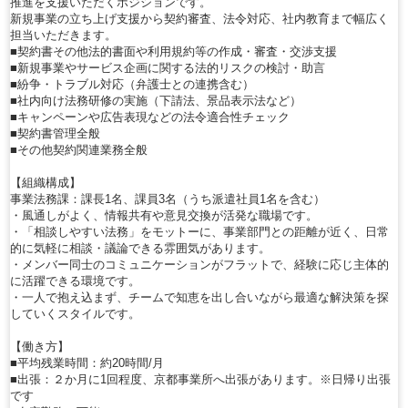
推進を支援いただくポジションです。
新規事業の立ち上げ支援から契約審査、法令対応、社内教育まで幅広く
担当いただきます。
■契約書その他法的書面や利用規約等の作成・審査・交渉支援
■新規事業やサービス企画に関する法的リスクの検討・助言
■紛争・トラブル対応（弁護士との連携含む）
■社内向け法務研修の実施（下請法、景品表示法など）
■キャンペーンや広告表現などの法令適合性チェック
■契約書管理全般
■その他契約関連業務全般
【組織構成】
事業法務課：課長1名、課員3名（うち派遣社員1名を含む）
・風通しがよく、情報共有や意見交換が活発な職場です。
・「相談しやすい法務」をモットーに、事業部門との距離が近く、日常
的に気軽に相談・議論できる雰囲気があります。
・メンバー同士のコミュニケーションがフラットで、経験に応じ主体的
に活躍できる環境です。
・一人で抱え込まず、チームで知恵を出し合いながら最適な解決策を探
していくスタイルです。
【働き方】
■平均残業時間：約20時間/月
■出張：２か月に1回程度、京都事業所へ出張があります。※日帰り出張
です