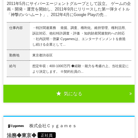
2011年5月にサイバーエージェントグループとして設立。 ゲームの企
画・開発・運営を開始し、2011年9月にリリースした第一弾タイトル
「神撃のバハムート」、2012年4月にGoogle Playの売...
仕事内容
・特許関連業務 発掘、調査、権利化、維持管理、権利活用、
訴訟対応、他社特許調査・評価 ・知的財産関連契約への対応
・社内説明・啓蒙 Cygamesは、エンターテインメントを創造
し続ける企業として...
勤務地
東京都渋谷区
給与
想定年収：400-1000万円 ◆経験・能力を考慮の上、当社規定に
より決定します。 ※契約社員の...
気になる
株式会社Ｃｙｇａｍｅｓ
法務◆東京◆
正社員