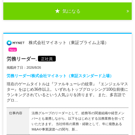
気になる
株式会社マイネット（東証プライム上場）
New
労務リーダー.
正社員
掲載終了日：2026/8/26
労務リーダー/株式会社マイネット（東証スタンダード上場）
現在のゲームタイトルは『ファルキューレの紋章』『エンジェルマス
ター』をはじめ36作以上。 いずれもトップグロッシング100位前後に
ランキングされているという人気ぶりを誇ります。 また、多言語で
グロ...
仕事内容
法務グループのリーダーとして、総務等の関連組織や経営メン
バーとも連携しながら、以下をはじめとする法務業務を担って
いただきます。 当社特有の業務・経験として、年に複数ある
M&Aや事業譲渡への関与、新...