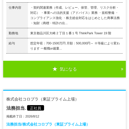
仕事内容
・契約関連業務（作成、レビュー、保管、管理、リスク分析・
対応） ・事業への法的支援（アドバイス）業務 ・規程整備 ・
コンプライアンス強化 ・株主総会対応をはじめとした商事法務
・知財（商標・特許の出...
勤務地
東京都品川区大崎 2 丁目１番１号 ThinkPark Tower 19 階
給与
想定年収：700-1500万円 月額：500,000円～ ※等級により変わ
ります 一般職or裁量...
気になる
株式会社コロプラ（東証プライム上場）
法務担当.
正社員
掲載終了日：2026/8/12
法務担当/株式会社コロプラ（東証プライム上場）