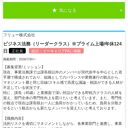
気になる
フリュー株式会社
ビジネス法務（リーダークラス）※プライム上場/年休124
日
正社員
紹介：
イーキャリアFA
に掲載
掲載期間：2026/7/30〜
【募集背景/ミッション】
現在、事業法務課では課長様以外のメンバーが30代前半を中心とした若
手層で構成されており、組織としてのバランスや業務遂行の観点から、
マネジメント層と同じ目線/スキル感で高度な議論・相談ができる人材が
不足している状況です。
特に、課長（45歳）と業務面で深い対話ができる即戦力クラスの人材を
迎え、部門全体の専門性向上を図りたいと考えています。また、専門性
の観点で現在は課長様お一人に負荷がかかっているため、負荷を分散さ
せるという観点からも新たなメンバーを迎えたいと考えております。
【職務内容】
法的リスクを適切にマネジメントしながら、各事業部門と連携し、事業