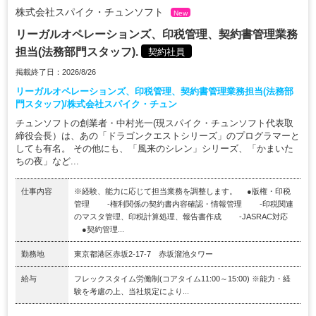
株式会社スパイク・チュンソフト
New
リーガルオペレーションズ、印税管理、契約書管理業務
担当(法務部門スタッフ).
契約社員
掲載終了日：2026/8/26
リーガルオペレーションズ、印税管理、契約書管理業務担当(法務部
門スタッフ)/株式会社スパイク・チュン
チュンソフトの創業者・中村光一(現スパイク・チュンソフト代表取
締役会長）は、あの「ドラゴンクエストシリーズ」のプログラマーと
しても有名。 その他にも、「風来のシレン」シリーズ、「かまいた
ちの夜」など...
仕事内容
※経験、能力に応じて担当業務を調整します。 ●版権・印税
管理 -権利関係の契約書内容確認・情報管理 -印税関連
のマスタ管理、印税計算処理、報告書作成 -JASRAC対応
●契約管理...
勤務地
東京都港区赤坂2-17-7 赤坂溜池タワー
給与
フレックスタイム労働制(コアタイム11:00～15:00) ※能力・経
験を考慮の上、当社規定により...