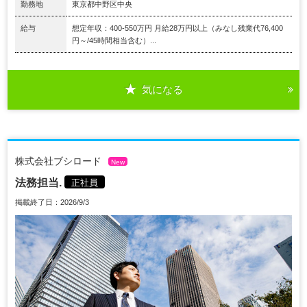
勤務地
東京都中野区中央
給与
想定年収：400-550万円 月給28万円以上（みなし残業代76,400
円～/45時間相当含む）...
気になる
株式会社ブシロード
New
法務担当.
正社員
掲載終了日：2026/9/3