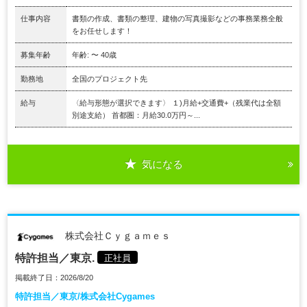
仕事内容
書類の作成、書類の整理、建物の写真撮影などの事務業務全般
をお任せします！
募集年齢
年齢: 〜 40歳
勤務地
全国のプロジェクト先
給与
〈給与形態が選択できます〉 １)月給+交通費+（残業代は全額
別途支給） 首都圏：月給30.0万円～...
気になる
株式会社Ｃｙｇａｍｅｓ
特許担当／東京.
正社員
掲載終了日：2026/8/20
特許担当／東京/株式会社Cygames