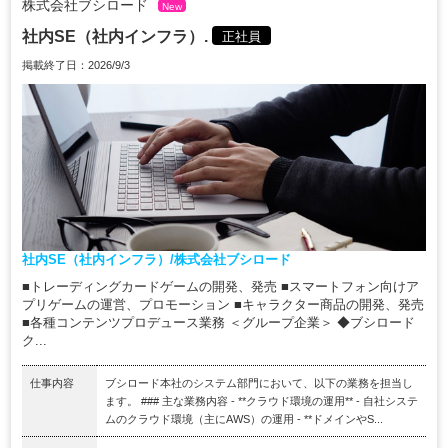
株式会社ブシロード
New
社内SE（社内インフラ）.
正社員
掲載終了日：2026/9/3
社内SE（社内インフラ）/株式会社ブシロード
■トレーディングカードゲームの開発、発売 ■スマートフォン向けア
プリゲームの運営、プロモーション ■キャラクター商品の開発、発売
■各種コンテンツプロデュース業務 ＜グループ企業＞ ◆ブシロード
ク...
仕事内容
ブシロード本社のシステム部門において、以下の業務を担当し
ます。 ### 主な業務内容 - **クラウド環境の運用** - 自社システ
ムのクラウド環境（主にAWS）の運用 - **ドメインやS...