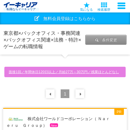
転職ならイーキャリア
気になる
検索履歴
無料会員登録はこちらから
東京都×バックオフィス・事務関連
×バックオフィス関連×法務・特許×
条件変更
ゲームの転職情報
面接1回／年間休日120日以上／月給27万～30万円／残業ほとんどなし
前の
1
30
件
次の
30
件
PR
株式会社ワールドコーポレーション（ Ｎａｒ
ｅｒｕ Ｇｒｏｕｐ）
New