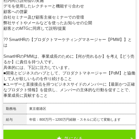
社内向け説明会の実施
デモを使用したレクチャーと機能すり合わせ
顧客への啓蒙
自社セミナー及び顧客主催セミナーでの登壇
弊社サイトやメールなどを使ったお知らせの公開
顧客とのMTGに同席して説明/提案
?? SmartHRの【プロダクトマーケティングマネージャー【PMM】】と
は
SmartHRのPMMは、事業成長のために【何が売れるか】を考え【どう売
るか】に責任を持つ人です。
具体的には、下記に注力しています。
■開発とビジネスのハブとして、プロダクトマネージャー【PdM】と協働
して人が欲しいものを作り続けること
■ユーザーと直接接点を持つビジネスサイドのメンバーに【最新かつ正確
なプロダクト情報】を提供し、メンバーの主体的な行動を促すことで、
事業成長に貢献すること
勤務地
東京都港区
給与
年収：800万円～1200万円経験・スキルに応じて変動します
気になる
詳細を見る