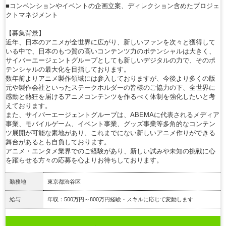
■コンベンションやイベントの企画立案、ディレクション含めたプロジェ
クトマネジメント
【募集背景】
近年、日本のアニメが全世界に広がり、新しいファンを次々と獲得して
いる中で、日本のもつ質の高いコンテンツ力のポテンシャルは大きく、
サイバーエージェントグループとしても新しいデジタルの力で、そのポ
テンシャルの最大化を目指しております。
数年前よりアニメ製作領域には参入しておりますが、今後より多くの版
元や製作会社といったステークホルダーの皆様のご協力の下、全世界に
感動と熱狂を届けるアニメコンテンツを作るべく体制を強化したいと考
えております。
また、サイバーエージェントグループは、ABEMAに代表されるメディア
事業、モバイルゲーム、イベント事業、グッズ事業等多角的なコンテン
ツ展開が可能な素地があり、これまでにない新しいアニメ作りができる
舞台があるとも自負しております。
アニメ・エンタメ業界でのご経験があり、新しい試みや未知の挑戦に心
を躍らせる方々の応募を心よりお待ちしております。
勤務地
東京都渋谷区
給与
年収：500万円～800万円経験・スキルに応じて変動します