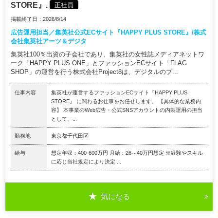
STORE』.
正社員
掲載終了日：2026/8/14
広告運用担当／集英社公式ECサイト『HAPPY PLUS STORE』/株式
会社集英社アーツ＆デジタ
集英社100％出資の子会社であり、集英社の女性誌メディアネットワ
ーク「HAPPY PLUS ONE」とファッションECサイト「FLAG
SHOP」の運営を行う株式会社Project8は、デジタルのプ...
仕事内容
集英社が運営するファッションECサイト『HAPPY PLUS
STORE』 に関わるお仕事をお任せします。 【具体的な業務内
容】 本事業のWeb広告・公式SNSアカウントの内製運用の担当
として、...
勤務地
東京都千代田区
給与
想定年収：400-600万円 月給：26～40万円想定 ※経験やスキル
に応じ当社規定により決定 ...
気になる