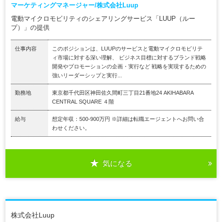
マーケティングマネージャー/株式会社Luup
電動マイクロモビリティのシェアリングサービス「LUUP（ルー
プ）」の提供
仕事内容
このポジションは、LUUPのサービスと電動マイクロモビリテ
ィ市場に対する深い理解、 ビジネス目標に対するブランド戦略
開発やプロモーションの企画・実行など 戦略を実現するための
強いリーダーシップと実行...
勤務地
東京都千代田区神田佐久間町三丁目21番地24 AKIHABARA
CENTRAL SQUARE ４階
給与
想定年収：500-900万円 ※詳細は転職エージェントへお問い合
わせください。
気になる
株式会社Luup