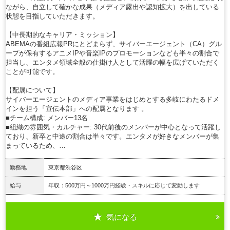
ながら、自立して確かな成果（メディア露出や認知拡大）を出している
状態を目指していただきます。
【中長期的なキャリア・ミッション】
ABEMAの番組広報PRにとどまらず、サイバーエージェント（CA）グル
ープが保有するアニメIPや音楽IPのプロモーションなども半々の割合で
担当し、エンタメ領域全般の仕掛け人として活躍の幅を広げていただく
ことが可能です。
【配属について】
サイバーエージェントのメディア事業をはじめとする多岐にわたるドメ
インを担う「宣伝本部」への配属となります 。
■チーム構成: メンバー13名
■組織の雰囲気・カルチャー: 30代前後のメンバーが中心となって活躍し
ており、新卒と中途の割合は半々です。エンタメが好きなメンバーが集
まっているため、…
勤務地
東京都渋谷区
給与
年収：500万円～1000万円経験・スキルに応じて変動します
気になる
詳細を見る