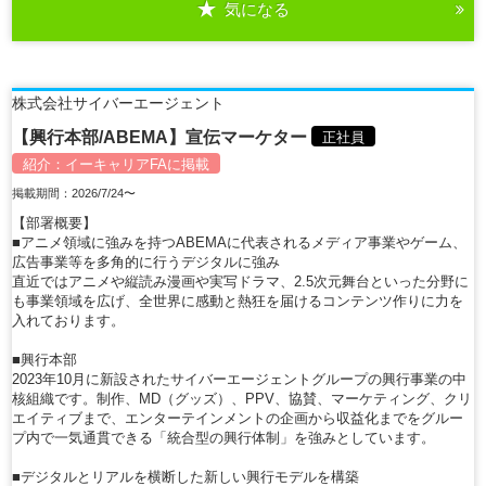
気になる
詳細を見る
株式会社サイバーエージェント
【興行本部/ABEMA】宣伝マーケター
正社員
紹介：
イーキャリアFA
に掲載
掲載期間：2026/7/24〜
【部署概要】
■アニメ領域に強みを持つABEMAに代表されるメディア事業やゲーム、
広告事業等を多角的に行うデジタルに強み
直近ではアニメや縦読み漫画や実写ドラマ、2.5次元舞台といった分野に
も事業領域を広げ、全世界に感動と熱狂を届けるコンテンツ作りに力を
入れております。
■興行本部
2023年10月に新設されたサイバーエージェントグループの興行事業の中
核組織です。制作、MD（グッズ）、PPV、協賛、マーケティング、クリ
エイティブまで、エンターテインメントの企画から収益化までをグルー
プ内で一気通貫できる「統合型の興行体制」を強みとしています。
■デジタルとリアルを横断した新しい興行モデルを構築