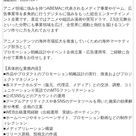
アニメ領域に強みを持つABEMAに代表されるメディア事業やゲーム、広
告事業等を多角的に行うデジタルに強みをもった総合エンターテインメ
ント企業です。直近ではアニメや縦読み漫画や実写ドラマ、2.5次元舞台
といった分野にも事業領域を広げ、全世界に感動と熱狂を届けるコンテ
ンツ作りに力を入れております
アニメコンテンツの海外市場拡大を推進していくための海外マーケティ
ング担当として
プロモーション戦略設計やイベント企画立案・広告運用等、ご経験に合
わせて業務をお任せします。
【具体的な業務内容】
■作品やプロダクトのプロモーション戦略設計の実行、推進およびプロジ
ェクトマネジメント
■各ステークホルダー（版元、代理店、メディア）との交渉、調整、コミ
ュニケーション※英語でのMTGファシリテーション
■公式SNSなどのアカウントの運用
■グーグルアナリティクスや各SNSのデータツールを用いた施策の効果解
析や考察、企画の立案
■WEB出稿運用経験（出稿運用 実績レポーティング）
■ホームページやキャンペーンサイト、プロモーション動画などの制作デ
ィレクション
■メディアリレーション構築
■リリース原稿、投稿文の作成