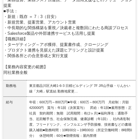
提案
■手法：
・新規：既存 ＝ 7：3（目安）
・新規営業、提案営業、アカウント営業
・中長期的な関係構築を重視／決裁者と複数回にわたる商談プロセス
・Salesforce製品や外部連携サービスも活用し提案
【職務詳細】
・ターゲティング～アポ獲得、提案書作成、クロージング
・プロダクト連携を見据えた課題ヒアリングと設計提案
・関係各所との合意形成と実行支援
【業務内容変更の範囲】
同社業務全般
勤務地
東京都品川区大崎1-6-3 日精ビルディング 7F JR山手線・りんかい
線「大崎」駅直結 勤務地変更…
給与
年収：600万円～800万円■年収：600万～800万円 月給制：月額
420000円 賞与：年1回（決算賞与） 昇給：年1回■雇用形態：正
社員 契約期間：無期 試用期間：有(2ヶ月)■福利厚生：通勤手
当、近距離手当、社会保険完備、健康診断（年1回）、社内表彰制
度、フリードリンク、インフルエンザ予防接種、技術書などの書籍
購入補助■勤務時間：10時00分～19時00分（所定労働時間：8時間0
分） 休憩時間：60分■喫煙情報：屋内禁煙