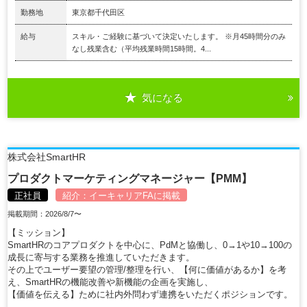
勤務地
東京都千代田区
給与
スキル・ご経験に基づいて決定いたします。 ※月45時間分のみ
なし残業含む（平均残業時間15時間。4...
気になる
株式会社SmartHR
プロダクトマーケティングマネージャー【PMM】
正社員
紹介：
イーキャリアFA
に掲載
掲載期間：2026/8/7〜
【ミッション】
SmartHRのコアプロダクトを中心に、PdMと協働し、0→1や10→100の
成長に寄与する業務を推進していただきます。
その上でユーザー要望の管理/整理を行い、【何に価値があるか】を考
え、SmartHRの機能改善や新機能の企画を実施し、
【価値を伝える】ために社内外問わず連携をいただくポジションです。