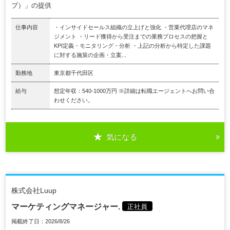
プ）」の提供
仕事内容
・インサイドセールス組織の立上げと強化 ・営業代理店のマネ
ジメント ・リード獲得から受注までの業務プロセスの把握と
KPI定義・モニタリング・分析 ・上記の分析から特定した課題
に対する施策の企画・立案...
勤務地
東京都千代田区
給与
想定年収：540-1000万円 ※詳細は転職エージェントへお問い合
わせください。
気になる
株式会社Luup
マーケティングマネージャー.
正社員
掲載終了日：2026/8/26