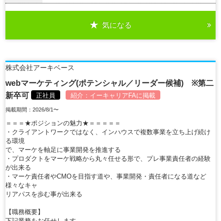
気になる
詳細を見る
株式会社アーキベース
webマーケティング(ポテンシャル／リーダー候補) ※第二
新卒可
正社員
紹介：
イーキャリアFA
に掲載
掲載期間：2026/8/1〜
＝＝＝★ポジションの魅力★＝＝＝＝＝
・クライアントワークではなく、インハウスで複数事業を立ち上げ続け
る環境
で、マーケを軸足に事業開発を推進する
・プロダクトをマーケ戦略から丸々任せる形で、プレ事業責任者の経験
が出来る
・マーケ責任者やCMOを目指す道や、事業開発・責任者になる道など
様々なキャ
リアパスを歩む事が出来る
【職務概要】
下記業務をお任せします。