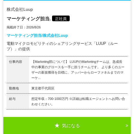
株式会社Luup
マーケティング担当.
正社員
掲載終了日：2026/8/26
マーケティング担当/株式会社Luup
電動マイクロモビリティのシェアリングサービス「LUUP（ルー
プ）」の提供
仕事内容
【Marketing部について】 LUUPのMarketingチームは、急成長
中の事業のグロースを一手に担うチームです。 より多くのユー
ザーの新規獲得を目標に、アッパーからローファネルまでのマ
ーケ...
勤務地
東京都千代田区
給与
想定年収：700-1000万円 ※詳細は転職エージェントへお問い合
わせください。
気になる