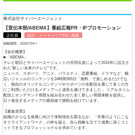
株式会社サイバーエージェント
【宣伝本部/ABEMA】番組広報PR・IPプロモーション
正社員
紹介：
イーキャリアFA
に掲載
掲載期間：2026/7/24〜
【会社概要】
■「ABEMA」
テレビ朝日とサイバーエージェントの共同出資によって2016年に設立さ
れた“新しい未来のテレビ”です。
ニュース、スポーツ、アニメ、バラエティ、恋愛番組、ドラマなど、幅
広いジャンルのコンテンツを24時間365日「無料」で楽しめるだけでな
く、独自のオリジナルコンテンツやスポーツの生配信を通じて多くの方
にご利用いただけるメディアへと成長を遂げてきました 。リアルタイム
配信とオンデマンド視聴を組み合わせた全く新しい視聴体験を提供し、
日々進化するメディアの最前線で挑戦を続けています。
【募集背景】
組織のさらなる発展に向けて体制強化を図るなか、「作業のようにこな
すクライアントワーク」の枠を超え、自ら戦略を立てて成果に深くコミ
ットできるプロフェッショナルを求めています。