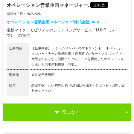
オペレーション営業企画マネージャー.
正社員
掲載終了日：2026/8/26
オペレーション営業企画マネージャー/株式会社Luup
電動マイクロモビリティのシェアリングサービス「LUUP（ルー
プ）」の提供
仕事内容
【仕事内容】 ・チームメンバーのマネジメント ・オペレーシ
ョンパートナーの新規開拓 ・新都市でのサービス立ち上げ ・
大阪を中心とする関西エリアのデータを駆使したオペレーショ
ン設計と現場体制構築・現場...
勤務地
東京都千代田区
給与
想定年収：700-1000万円 ※詳細は転職エージェントへお問い合
わせください。
気になる