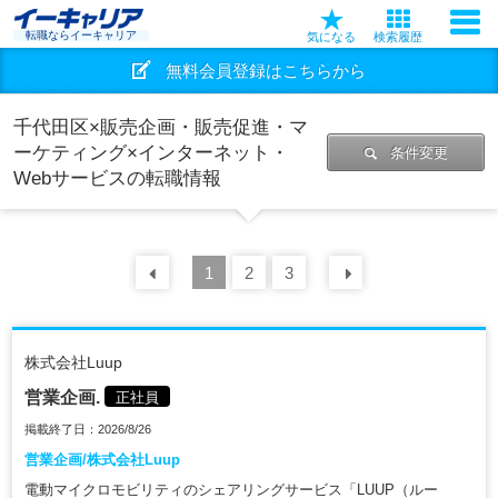
転職ならイーキャリア
気になる
検索履歴
無料会員登録はこちらから
千代田区×販売企画・販売促進・マ
ーケティング×インターネット・
条件変更
Webサービスの転職情報
前の
1
30
2
件
3
次の
30
件
株式会社Luup
営業企画.
正社員
掲載終了日：2026/8/26
営業企画/株式会社Luup
電動マイクロモビリティのシェアリングサービス「LUUP（ルー