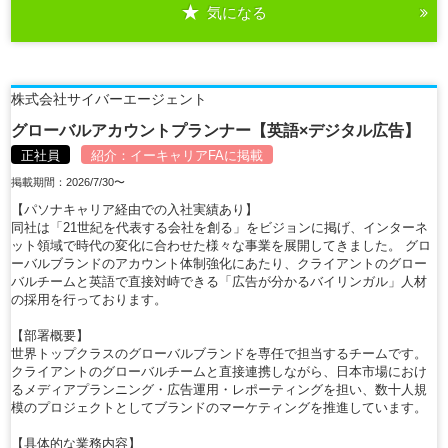
気になる
詳細を見る
株式会社サイバーエージェント
グローバルアカウントプランナー【英語×デジタル広告】
正社員
紹介：
イーキャリアFA
に掲載
掲載期間：2026/7/30〜
【パソナキャリア経由での入社実績あり】
同社は「21世紀を代表する会社を創る」をビジョンに掲げ、インターネ
ット領域で時代の変化に合わせた様々な事業を展開してきました。 グロ
ーバルブランドのアカウント体制強化にあたり、クライアントのグロー
バルチームと英語で直接対峙できる「広告が分かるバイリンガル」人材
の採用を行っております。
【部署概要】
世界トップクラスのグローバルブランドを専任で担当するチームです。
クライアントのグローバルチームと直接連携しながら、日本市場におけ
るメディアプランニング・広告運用・レポーティングを担い、数十人規
模のプロジェクトとしてブランドのマーケティングを推進しています。
【具体的な業務内容】