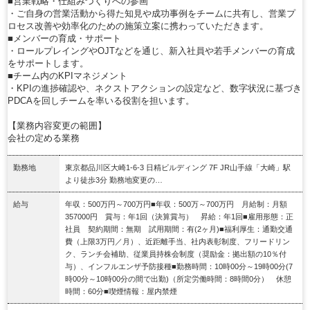
■営業戦略・仕組みづくりへの参画
・ご自身の営業活動から得た知見や成功事例をチームに共有し、営業プ
ロセス改善や効率化のための施策立案に携わっていただきます。
■メンバーの育成・サポート
・ロールプレイングやOJTなどを通じ、新入社員や若手メンバーの育成
をサポートします。
■チーム内のKPIマネジメント
・KPIの進捗確認や、ネクストアクションの設定など、数字状況に基づき
PDCAを回しチームを率いる役割を担います。
【業務内容変更の範囲】
会社の定める業務
勤務地
東京都品川区大崎1-6-3 日精ビルディング 7F JR山手線「大崎」駅
より徒歩3分 勤務地変更の…
給与
年収：500万円～700万円■年収：500万～700万円 月給制：月額
357000円 賞与：年1回（決算賞与） 昇給：年1回■雇用形態：正
社員 契約期間：無期 試用期間：有(2ヶ月)■福利厚生：通勤交通
費（上限3万円／月）、近距離手当、社内表彰制度、フリードリン
ク、ランチ会補助、従業員持株会制度（奨励金：拠出額の10％付
与）、インフルエンザ予防接種■勤務時間：10時00分～19時00分(7
時00分～10時00分の間で出勤)（所定労働時間：8時間0分） 休憩
時間：60分■喫煙情報：屋内禁煙