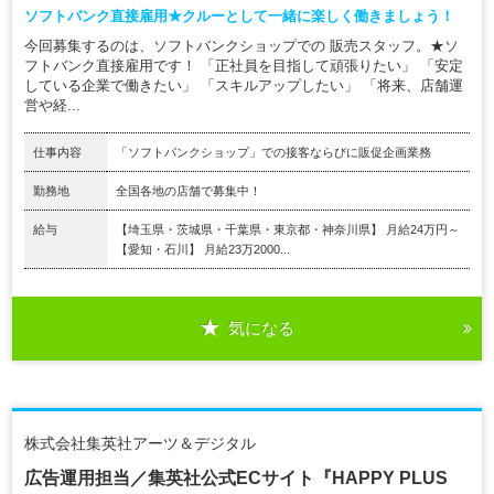
ソフトバンク直接雇用★クルーとして一緒に楽しく働きましょう！
今回募集するのは、ソフトバンクショップでの 販売スタッフ。★ソ
フトバンク直接雇用です！ 「正社員を目指して頑張りたい」 「安定
している企業で働きたい」 「スキルアップしたい」 「将来、店舗運
営や経...
仕事内容
「ソフトバンクショップ」での接客ならびに販促企画業務
勤務地
全国各地の店舗で募集中！
給与
【埼玉県・茨城県・千葉県・東京都・神奈川県】 月給24万円～
【愛知・石川】 月給23万2000...
気になる
株式会社集英社アーツ＆デジタル
広告運用担当／集英社公式ECサイト『HAPPY PLUS