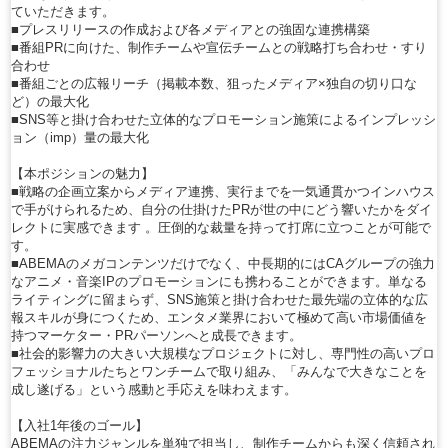
ていただきます。
■プレスリリースの作成および各メディアとの強固な連携構築
■番組PRに向けた、制作チームや宣伝チームとの戦略打ち合わせ・すり
合わせ
■番組ごとの広報リーチ（掲載本数、狙ったメディア×独自の切り口な
ど）の最大化
■SNS等と掛け合わせた立体的なプロモーション施策によるインプレッシ
ョン（imp）量の最大化
【本ポジションの魅力】
■戦略の企画立案からメディア連携、実行までを一気通貫かつインハウス
で手がけられるため、自分の仕掛けたPRが世の中にどう響いたかをダイ
レクトに実感できます 。圧倒的な裁量を持って打席に立つことが可能で
す。
■ABEMAのメガコンテンツだけでなく、中長期的にはCAグループの強力
なアニメ・音楽IPのプロモーションにも携わることができます。単なる
ライティングに留まらず、SNS施策と掛け合わせた最先端の立体的な広
報スキルが身につくため、エンタメ業界において極めて高い市場価値を
持つマーケター・PRパーソンへと成長できます。
■社会的影響力の大きい大規模なプロジェクトに対し、専門性の高いプロ
フェッショナルたちとワンチームで取り組み、「みんなで大きなことを
成し遂げる」という感動と手応えを味わえます。
【入社1年後のゴール】
ABEMAの注力ジャンルを単独で担当し、制作チームからも深く信頼され