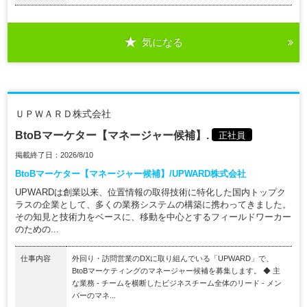
気になる
ＵＰＷＡＲＤ株式会社
BtoBマーケター【マネージャー候補】.
正社員
掲載終了日：2026/8/10
BtoBマーケター【マネージャー候補】/UPWARD株式会社
UPWARDは創業以来、位置情報の取得技術に特化した国内トップク
ラスの企業として、多くの業務システムの構築に携わってきました。
その知見と技術力をベースに、移動を中心とするフィールドワーカー
のための...
仕事内容
外回り・訪問営業のDXに取り組んでいる「UPWARD」で、
BtoBマーケティングのマネージャー候補を募集します。 ◆ 主
な業務 - チームを横断したビジネスチーム全体のリード - メン
バーのマネ...