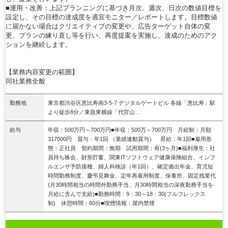
■運用・改善：上記プランニングに基づき月次、週次、日次の数値目標を
設定し、その目標の達成度を適宜モニター／レポートします。目標数値
に届かない場合はクリエイティブの変更や、広告ターゲット自体の変
更、プランの練り直し等を行い、再度提案を実施し、達成のためのアク
ションを継続します。
【業務内容変更の範囲】
同社業務全般
勤務地
東京都渋谷区恵比寿南3-5-7 デジタルゲートビル 各線「恵比寿」駅
より徒歩8分／東急東横線「代官山…
給与
年収：500万円～700万円■年収：500万～700万円 月給制：月額
317000円 賞与：年1回 （業績連動賞与） 昇給：年1回■雇用形
態：正社員 契約期間：無期 試用期間：有(3ヶ月)■福利厚生：社
員持ち株会、財形貯蓄、関東ITソフトウェア健康保険組合、インフ
ルエンザ予防接種、婦人科検診（年1回）、確定拠出年金、育児短
時間勤務制度、慶弔見舞金、定年再雇用制度、保養所、固定残業代
(月30時間相当の時間外勤務手当、月30時間相当の深夜勤務手当を
月給に含んで支給)■勤務時間：9：30～18：30(フルフレックス
制) 休憩時間：60分■喫煙情報：屋内禁煙