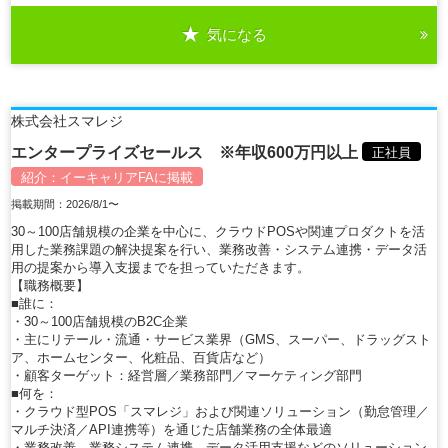
気になる
詳細を見る
株式会社スマレジ
エンタープライズセールス ※年収600万円以上
正社員
紹介：
イーキャリアFA
に掲載
掲載期間：2026/8/1〜
30～100店舗規模の企業を中心に、クラウドPOSや関連プロダクトを活
用した業務課題の解決提案を行い、業務改善・システム連携・データ活
用の提案から導入支援までを担っていただきます。
【職務概要】
■誰に：
・30～100店舗規模のB2C企業
・主にリテール・流通・サービス業界（GMS、スーパー、ドラッグスト
ア、ホームセンター、化粧品、百貨店など）
・顧客ターゲット：経営層／業務部門／マーケティング部門
■何を：
・クラウド型POS「スマレジ」および関連ソリューション（勤怠管理／
マルチ決済／API連携等）を通じた店舗業務の全体最適
・業務改善、業務システム連携、データ活用支援などのソリューション