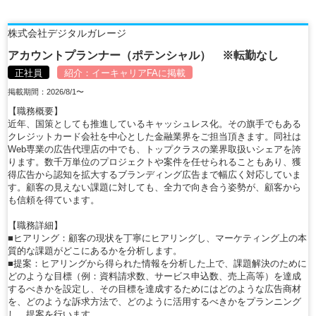
株式会社デジタルガレージ
アカウントプランナー（ポテンシャル） ※転勤なし
正社員
紹介：
イーキャリアFA
に掲載
掲載期間：2026/8/1〜
【職務概要】
近年、国策としても推進しているキャッシュレス化。その旗手でもある
クレジットカード会社を中心とした金融業界をご担当頂きます。同社は
Web専業の広告代理店の中でも、トップクラスの業界取扱いシェアを誇
ります。数千万単位のプロジェクトや案件を任せられることもあり、獲
得広告から認知を拡大するブランディング広告まで幅広く対応していま
す。顧客の見えない課題に対しても、全力で向き合う姿勢が、顧客から
も信頼を得ています。
【職務詳細】
■ヒアリング：顧客の現状を丁寧にヒアリングし、マーケティング上の本
質的な課題がどこにあるかを分析します。
■提案：ヒアリングから得られた情報を分析した上で、課題解決のために
どのような目標（例：資料請求数、サービス申込数、売上高等）を達成
するべきかを設定し、その目標を達成するためにはどのような広告商材
を、どのような訴求方法で、どのように活用するべきかをプランニング
し、提案を行います。