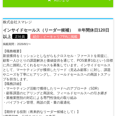
株式会社スマレジ
インサイドセールス（リーダー候補） ※年間休日120日
以上
正社員
紹介：
イーキャリアFA
に掲載
掲載期間：2026/8/1〜
【職務概要】
新規獲得をミッションとしながらもクロスセル・ファーストを前提に、
顧客一人ひとりの課題解決と価値提供を通じて、POS業界1位という目標
に共に挑戦してくれるセールスを募集しています。インサイドセールス
として、マーケティングが獲得したリード（見込み顧客）に対し、課題
やニーズを丁寧にヒアリングし、フィールドセールスへの商談トスアッ
プを担当します。
【職務詳細】
・マーケティング活動で獲得したリードへのアプローチ（SDR）
・顧客課題のヒアリングと商談化、フィールドセールスへの引き継ぎ
・業種業態別の対応による専門性強化の取り組み
・パイプライン管理、商談の質・量の最適化
【期待する役割（将来的なリーダー候補として）】