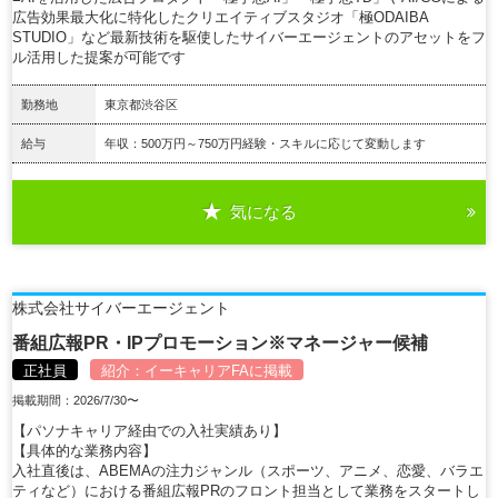
広告効果最大化に特化したクリエイティブスタジオ「極ODAIBA
STUDIO」など最新技術を駆使したサイバーエージェントのアセットをフ
ル活用した提案が可能です
勤務地
東京都渋谷区
給与
年収：500万円～750万円経験・スキルに応じて変動します
気になる
詳細を見る
株式会社サイバーエージェント
番組広報PR・IPプロモーション※マネージャー候補
正社員
紹介：
イーキャリアFA
に掲載
掲載期間：2026/7/30〜
【パソナキャリア経由での入社実績あり】
【具体的な業務内容】
入社直後は、ABEMAの注力ジャンル（スポーツ、アニメ、恋愛、バラエ
ティなど）における番組広報PRのフロント担当として業務をスタートし