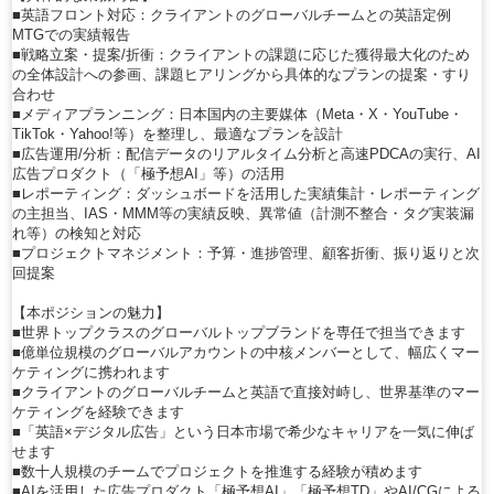
■英語フロント対応：クライアントのグローバルチームとの英語定例
MTGでの実績報告
■戦略立案・提案/折衝：クライアントの課題に応じた獲得最大化のため
の全体設計への参画、課題ヒアリングから具体的なプランの提案・すり
合わせ
■メディアプランニング：日本国内の主要媒体（Meta・X・YouTube・
TikTok・Yahoo!等）を整理し、最適なプランを設計
■広告運用/分析：配信データのリアルタイム分析と高速PDCAの実行、AI
広告プロダクト（「極予想AI」等）の活用
■レポーティング：ダッシュボードを活用した実績集計・レポーティング
の主担当、IAS・MMM等の実績反映、異常値（計測不整合・タグ実装漏
れ等）の検知と対応
■プロジェクトマネジメント：予算・進捗管理、顧客折衝、振り返りと次
回提案
【本ポジションの魅力】
■世界トップクラスのグローバルトップブランドを専任で担当できます
■億単位規模のグローバルアカウントの中核メンバーとして、幅広くマー
ケティングに携われます
■クライアントのグローバルチームと英語で直接対峙し、世界基準のマー
ケティングを経験できます
■「英語×デジタル広告」という日本市場で希少なキャリアを一気に伸ば
せます
■数十人規模のチームでプロジェクトを推進する経験が積めます
■AIを活用した広告プロダクト「極予想AI」「極予想TD」やAI/CGによる