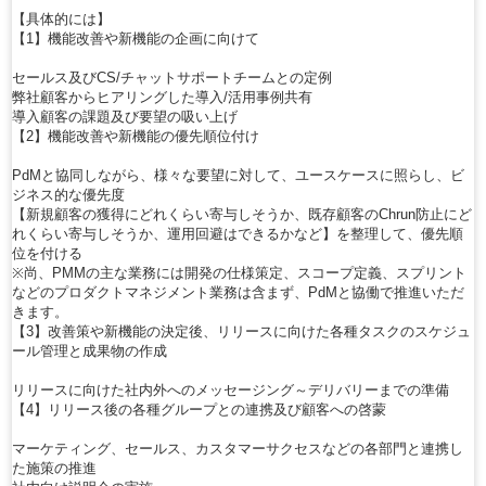
【具体的には】
【1】機能改善や新機能の企画に向けて
セールス及びCS/チャットサポートチームとの定例
弊社顧客からヒアリングした導入/活用事例共有
導入顧客の課題及び要望の吸い上げ
【2】機能改善や新機能の優先順位付け
PdMと協同しながら、様々な要望に対して、ユースケースに照らし、ビ
ジネス的な優先度
【新規顧客の獲得にどれくらい寄与しそうか、既存顧客のChrun防止にど
れくらい寄与しそうか、運用回避はできるかなど】を整理して、優先順
位を付ける
※尚、PMMの主な業務には開発の仕様策定、スコープ定義、スプリント
などのプロダクトマネジメント業務は含まず、PdMと協働で推進いただ
きます。
【3】改善策や新機能の決定後、リリースに向けた各種タスクのスケジュ
ール管理と成果物の作成
リリースに向けた社内外へのメッセージング～デリバリーまでの準備
【4】リリース後の各種グループとの連携及び顧客への啓蒙
マーケティング、セールス、カスタマーサクセスなどの各部門と連携し
た施策の推進