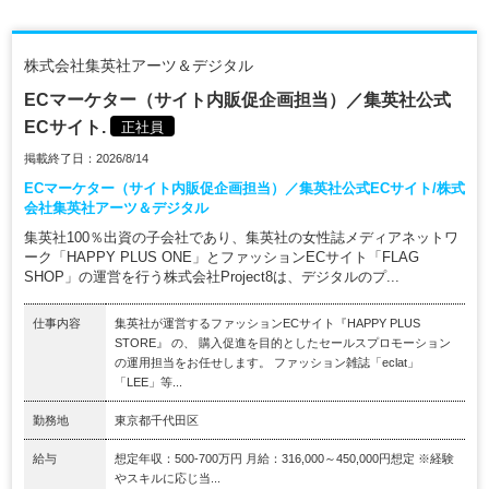
株式会社集英社アーツ＆デジタル
ECマーケター（サイト内販促企画担当）／集英社公式
ECサイト.
正社員
掲載終了日：2026/8/14
ECマーケター（サイト内販促企画担当）／集英社公式ECサイト/株式
会社集英社アーツ＆デジタル
集英社100％出資の子会社であり、集英社の女性誌メディアネットワ
ーク「HAPPY PLUS ONE」とファッションECサイト「FLAG
SHOP」の運営を行う株式会社Project8は、デジタルのプ...
仕事内容
集英社が運営するファッションECサイト『HAPPY PLUS
STORE』 の、 購入促進を目的としたセールスプロモーション
の運用担当をお任せします。 ファッション雑誌「eclat」
「LEE」等...
勤務地
東京都千代田区
給与
想定年収：500-700万円 月給：316,000～450,000円想定 ※経験
やスキルに応じ当...