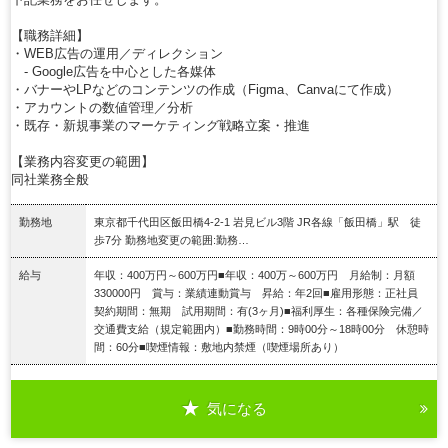
【職務詳細】
・WEB広告の運用／ディレクション
‐ Google広告を中心とした各媒体
・バナーやLPなどのコンテンツの作成（Figma、Canvaにて作成）
・アカウントの数値管理／分析
・既存・新規事業のマーケティング戦略立案・推進
【業務内容変更の範囲】
同社業務全般
勤務地
東京都千代田区飯田橋4-2-1 岩見ビル3階 JR各線「飯田橋」駅 徒
歩7分 勤務地変更の範囲:勤務…
給与
年収：400万円～600万円■年収：400万～600万円 月給制：月額
330000円 賞与：業績連動賞与 昇給：年2回■雇用形態：正社員
契約期間：無期 試用期間：有(3ヶ月)■福利厚生：各種保険完備／
交通費支給（規定範囲内）■勤務時間：9時00分～18時00分 休憩時
間：60分■喫煙情報：敷地内禁煙（喫煙場所あり）
気になる
詳細を見る