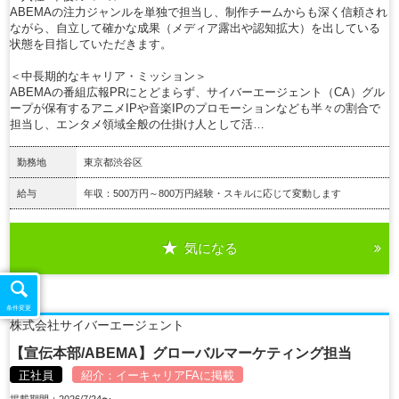
ABEMAの注力ジャンルを単独で担当し、制作チームからも深く信頼され
ながら、自立して確かな成果（メディア露出や認知拡大）を出している
状態を目指していただきます。
＜中長期的なキャリア・ミッション＞
ABEMAの番組広報PRにとどまらず、サイバーエージェント（CA）グル
ープが保有するアニメIPや音楽IPのプロモーションなども半々の割合で
担当し、エンタメ領域全般の仕掛け人として活…
勤務地
東京都渋谷区
給与
年収：500万円～800万円経験・スキルに応じて変動します
気になる
詳細を見る
条件変更
株式会社サイバーエージェント
【宣伝本部/ABEMA】グローバルマーケティング担当
正社員
紹介：
イーキャリアFA
に掲載
掲載期間：2026/7/24〜