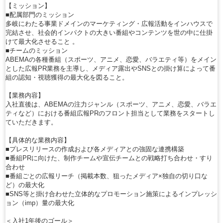
【ミッション】
■配属部門のミッション
多岐にわたる事業ドメインのマーケティング・広報活動をインハウスで
完結させ、社会的インパクトの大きい番組やコンテンツを世の中に仕掛
けて最大化させること 。
■チームのミッション
ABEMAの各種番組（スポーツ、アニメ、恋愛、バラエティ等）をメイン
とした広報PR業務を主導し、メディア露出やSNSとの掛け算によって番
組の認知・視聴獲得の最大化を図ること。
【業務内容】
入社直後は、ABEMAの注力ジャンル（スポーツ、アニメ、恋愛、バラエ
ティなど）における番組広報PRのフロント担当として業務をスタートし
ていただきます。
【具体的な業務内容】
■プレスリリースの作成および各メディアとの強固な連携構築
■番組PRに向けた、制作チームや宣伝チームとの戦略打ち合わせ・すり
合わせ
■番組ごとの広報リーチ（掲載本数、狙ったメディア×独自の切り口な
ど）の最大化
■SNS等と掛け合わせた立体的なプロモーション施策によるインプレッシ
ョン（imp）量の最大化
＜入社1年後のゴール＞