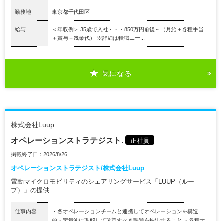
勤務地
東京都千代田区
給与
＜年収例＞ 35歳で入社・・・850万円前後～（月給＋各種手当
＋賞与＋残業代） ※詳細は転職エー...
気になる
株式会社Luup
オペレーションストラテジスト.
正社員
掲載終了日：2026/8/26
オペレーションストラテジスト/株式会社Luup
電動マイクロモビリティのシェアリングサービス「LUUP（ルー
プ）」の提供
仕事内容
・各オペレーションチームと連携してオペレーションを構造
的・定量的に理解して改善すべき課題を抽出すること ・各種オ