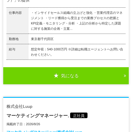
プ）」の提供
仕事内容
・インサイドセールス組織の立上げと強化 ・営業代理店のマネ
ジメント ・リード獲得から受注までの業務プロセスの把握と
KPI定義・モニタリング・分析 ・上記の分析から特定した課題
に対する施策の企画・立案...
勤務地
東京都千代田区
給与
想定年収：540-1000万円 ※詳細は転職エージェントへお問い合
わせください。
気になる
株式会社Luup
マーケティングマネージャー.
正社員
掲載終了日：2026/8/26