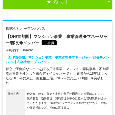
気になる
株式会社オープンハウス
【OH/首都圏】マンション事業 事業管理◆マネージャ
ー/部長◆メンバー.
正社員
掲載終了日：2026/9/3
【OH/首都圏】マンション事業 事業管理◆マネージャー/部長◆メン
バー/株式会社オープンハウス
都心で圧倒的なシェアを誇る戸建事業・マンション開発事業・不動産
流通事業を柱とした総合ディベロッパーです。 創業から16年目にあ
たる2013年に東証一部直接上場、2019年に売上5000億円を突破し
た...
仕事内容
仕入れ、建築、販売と多数の部門が同居する事業部において、
業績管理、物件管理、契約管理を中心に様々な管理業務を担っ
ていただきます。 通常のバックオフィス業務だけでなく、総務
や販売補助など、多岐に渡る業...