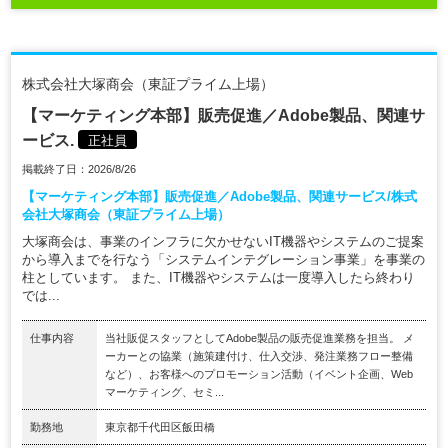
株式会社大塚商会（東証プライム上場）
【マーケティング本部】販売促進／Adobe製品、関連サ
ービス.
正社員
掲載終了日：2026/8/26
【マーケティング本部】販売促進／Adobe製品、関連サービス/株式
会社大塚商会（東証プライム上場）
大塚商会は、事業のインフラに欠かせないIT機器やシステムのご提案
から導入までを行なう「システムインテグレーション事業」を事業の
柱としています。 また、IT機器やシステムは一度導入したら終わり
では...
仕事内容
当社販促スタッフとしてAdobe製品の販売促進業務を担当。 メ
ーカーとの協業（施策建付け、仕入交渉、発注業務フロー整備
など）、お客様へのプロモーション活動（イベント企画、Web
マーケティング、セミ...
勤務地
東京都千代田区飯田橋