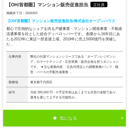
【OH/首都圏】マンション販売促進担当.
正社員
掲載終了日：2026/9/3
【OH/首都圏】マンション販売促進担当/株式会社オープンハウス
都心で圧倒的なシェアを誇る戸建事業・マンション開発事業・不動産
流通事業を柱とした総合ディベロッパーです。 創業から16年目にあ
たる2013年に東証一部直接上場、2019年に売上5000億円を突破し
た...
仕事内容
弊社の分譲マンションシリーズである「オープンレジデンシ
ア」のマーケティング・広告実務・販売企画を担うポジション
です。 ▼主な業務内容 ・広告代理店との調整業務/パンフ・模
型・パースの手配作成業務 ...
勤務地
東京都千代田区
給与
月給 300,000 円 - ※予定年収はあくまでも目安の金額であり、
選考を通じて上下する可能性が...
気になる