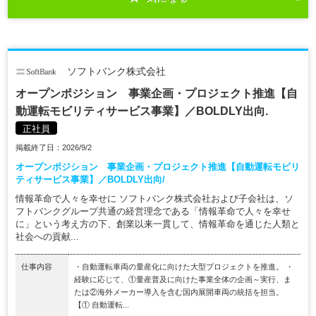
ソフトバンク株式会社
オープンポジション 事業企画・プロジェクト推進【自
動運転モビリティサービス事業】／BOLDLY出向.
正社員
掲載終了日：2026/9/2
オープンポジション 事業企画・プロジェクト推進【自動運転モビリ
ティサービス事業】／BOLDLY出向/
情報革命で人々を幸せに ソフトバンク株式会社および子会社は、ソ
フトバンクグループ共通の経営理念である「情報革命で人々を幸せ
に」という考え方の下、創業以来一貫して、情報革命を通じた人類と
社会への貢献...
仕事内容
・自動運転車両の量産化に向けた大型プロジェクトを推進。 ・
経験に応じて、①量産普及に向けた事業全体の企画～実行、ま
たは②海外メーカー導入を含む国内展開車両の統括を担当。
【① 自動運転...