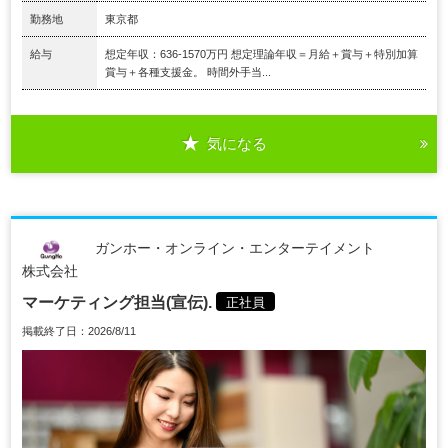
勤務地
東京都
給与
想定年収：636-1570万円 想定理論年収＝月給＋賞与＋特別加算
賞与＋各種支援金。 時間外手当...
気になる
ガンホー・オンライン・エンターテイメント
株式会社
マーケティング担当(宣伝).
正社員
掲載終了日：2026/8/11