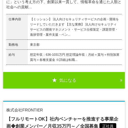
に」という考え方の下、創業以来一貫して、情報革命を通じた人類と
社会への貢献...
仕事内容
【ミッション】 法人向けセキュリティサービスの企画・開発を
リードしていただきます 【主な業務】 法人向けセキュリティ
サービスの開発マネジメント・サービス仕様策定・課題管理・
進捗管理・案件支援・ベン...
勤務地
東京都
給与
想定年収：636-1031万円 想定理論年収：月給＋賞与＋特別加算
賞与＋各種支援金 ※詳細は転職...
気になる
株式会社FRONTIER
【フルリモートOK】社内ベンチャーを推進する事業企
画◆創業メンバー／月収35万円～／全国募集
正社員