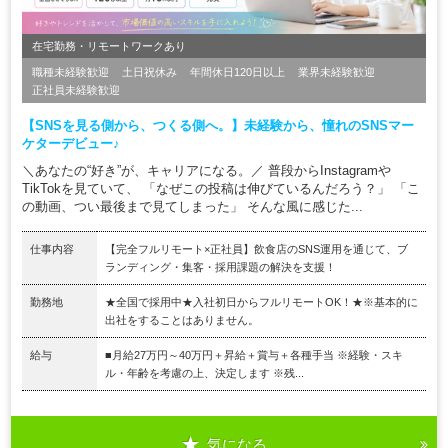
在宅勤務・リモートワークあり
職種未経験歓迎
土日祝休み
年間休日120日以上
業界未経験歓迎
正社員未経験歓迎
【SNSを見る側から、つくる側へ。】未経験から、憧れのSNSマー
ケターデビュー♪
＼あなたの“好き”が、キャリアになる。／ 普段からInstagramや
TikTokを見ていて、 「なぜこの投稿は伸びているんだろう？」 「こ
の動画、つい最後まで見てしまった」 そんな風に感じた...
仕事内容
【完全フルリモート×正社員】飲食店のSNS運用を通じて、ブ
ランディング・集客・採用課題の解決を支援！
勤務地
★全国で採用中★入社初日からフルリモートOK！★※基本的に
出社をすることはありません。
給与
■月給27万円～40万円＋昇給＋賞与＋各種手当 ※経験・スキ
ル・年齢を考慮の上、決定します ※残...
気になる