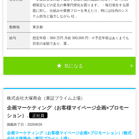
標策定などの足元の事業円滑化を図ります。 ・毎日発生する課
題に対し、仕組みや業務フローを考えたり、時には社内のシス
テム担当と協力しながら 社...
勤務地
東京都
給与
想定年収：360-万円 月給 300,000 円 - ※予定年収はあくまでも
目安の金額であり、選...
気になる
株式会社大塚商会（東証プライム上場）
企画マーケティング（お客様マイページ企画×プロモー
ション）.
正社員
掲載終了日：2026/8/26
企画マーケティング（お客様マイページ企画×プロモーション）/株式
会社大塚商会（東証プライム上場）