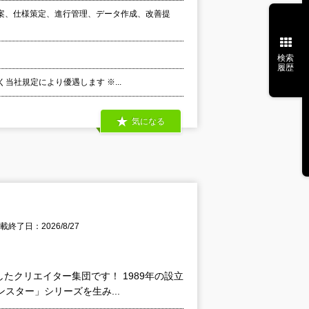
案、仕様策定、進行管理、データ作成、改善提
検索
履歴
当社規定により優遇します ※...
気になる
載終了日：2026/8/27
たクリエイター集団です！ 1989年の設立
スター」シリーズを生み...