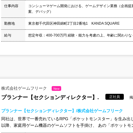
仕事内容
コンシューマゲーム開発における、ゲームデザイン業務（企画提
案、デバッグ）
勤務地
東京都千代田区神田錦町2丁目2番地1 KANDA SQUARE
給与
想定年収：400-700万円 経験・能力を考慮の上、年齢に関わりなく
株式会社ゲームフリーク
New
プランナー【セクションディレクター】.
正社員
掲
プランナー【セクションディレクター】/株式会社ゲームフリーク
同社は、世界で一番売れているRPG「ポケットモンスター」を生み出し
以降、家庭用ゲーム機器のゲームソフトを手掛け、 あの「ポケットモン