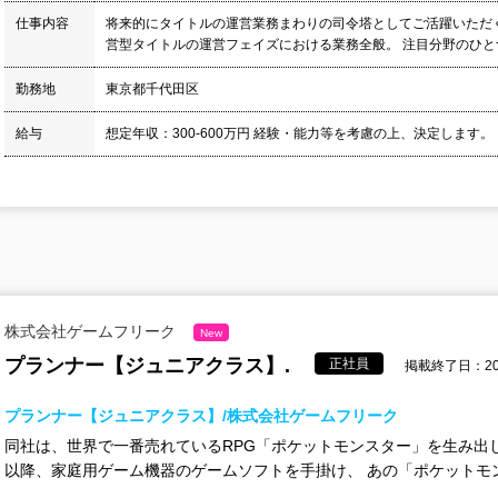
仕事内容
将来的にタイトルの運営業務まわりの司令塔としてご活躍いただ
営型タイトルの運営フェイズにおける業務全般。 注目分野のひとつ
勤務地
東京都千代田区
給与
想定年収：300-600万円 経験・能力等を考慮の上、決定します。
株式会社ゲームフリーク
New
プランナー【ジュニアクラス】.
正社員
掲載終了日：202
プランナー【ジュニアクラス】/株式会社ゲームフリーク
同社は、世界で一番売れているRPG「ポケットモンスター」を生み出し
以降、家庭用ゲーム機器のゲームソフトを手掛け、 あの「ポケットモン