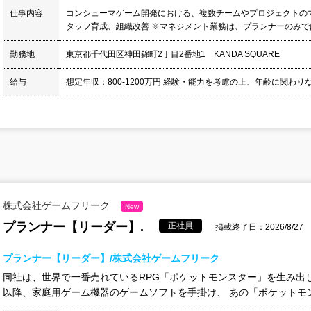
仕事内容
コンシューマゲーム開発における、複数チームやプロジェクトの
タッフ育成、組織改善 ※マネジメント業務は、プランナーのみでは
勤務地
東京都千代田区神田錦町2丁目2番地1 KANDA SQUARE
給与
想定年収：800-1200万円 経験・能力を考慮の上、年齢に関わりな
株式会社ゲームフリーク
New
プランナー【リーダー】.
正社員
掲載終了日：2026/8/27
プランナー【リーダー】/株式会社ゲームフリーク
同社は、世界で一番売れているRPG「ポケットモンスター」を生み出し
以降、家庭用ゲーム機器のゲームソフトを手掛け、 あの「ポケットモン