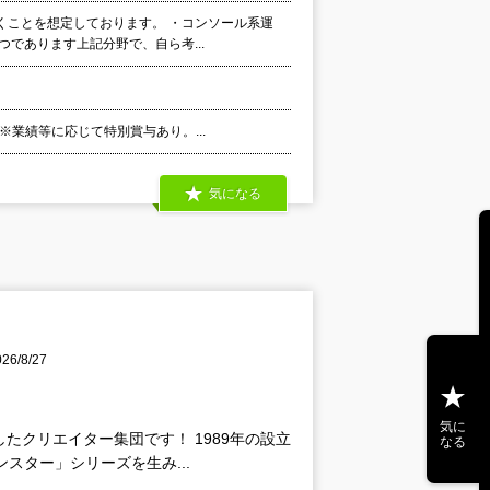
くことを想定しております。 ・コンソール系運
であります上記分野で、自ら考...
 ※業績等に応じて特別賞与あり。...
気になる
6/8/27
気に
たクリエイター集団です！ 1989年の設立
なる
スター」シリーズを生み...