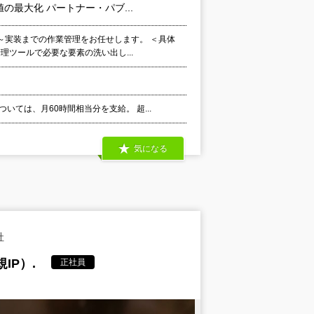
最大化 パートナー・パブ...
～実装までの作業管理をお任せします。 ＜具体
理ツールで必要な要素の洗い出し...
ては、月60時間相当分を支給。 超...
気になる
社
IP）.
正社員