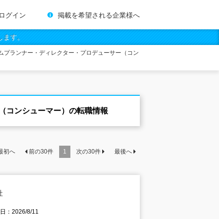
ログイン
掲載を希望される企業様へ
します。
ムプランナー・ディレクター・プロデューサー（コン
（コンシューマー）の転職情報
最初へ
前の
30
件
1
次の
30
件
最後へ
社
：2026/8/11