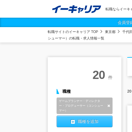
転職ならイーキ
会員登
転職サイトのイーキャリア TOP
東京都
千代
シューマー）の転職・求人情報一覧
20
件
職種
20
ゲームプランナー・ディレクタ
ー・プロデューサー（コンシュー
削除
マー）
職種を追加