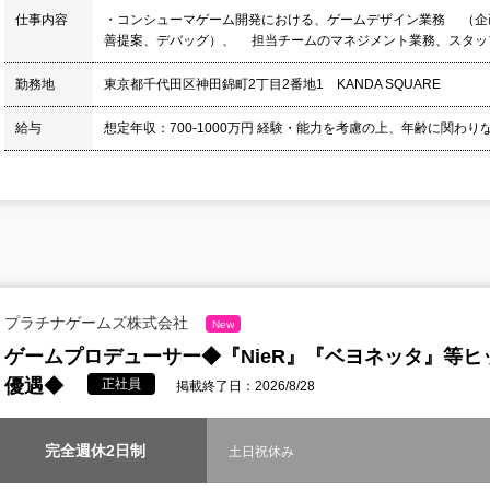
仕事内容
・コンシューマゲーム開発における、ゲームデザイン業務 （企
善提案、デバッグ）、 担当チームのマネジメント業務、スタッフ育
勤務地
東京都千代田区神田錦町2丁目2番地1 KANDA SQUARE
給与
想定年収：700-1000万円 経験・能力を考慮の上、年齢に関わりな
プラチナゲームズ株式会社
New
ゲームプロデューサー◆『NieR』『ベヨネッタ』等ヒ
優遇◆
正社員
掲載終了日：2026/8/28
完全週休2日制
土日祝休み