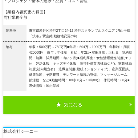
・プロジェクト全体の進捗・品質・コスト管理
【業務内容変更の範囲】
同社業務全般
勤務地
東京都渋谷区渋谷2丁目24-12 渋谷スクランブルスクエア JR山手線
「渋谷」駅直結 勤務地変更の範…
給与
年収：500万円～750万円■年収：504万～1000万円 年棒制：月額
420000円 賞与：年俸制 昇給：年2回■雇用形態：正社員 契約期
間：無期 試用期間：有(3ヶ月)■福利厚生：女性活躍促進制度(エフ
休、妊活休暇、キッズデイ休暇、認可外保育園補助など)、家賃補助
制度(社内規定有)、退職金制度(勤続インセンティブ)、産業医面談、
健康診断、予防接種、テレワーク環境の整備、マッサージルーム、
部活動 など■勤務時間：10時00分～19時00分 休憩時間：60分■
喫煙情報：屋内禁煙
気になる
詳細を見る
株式会社ジーニー