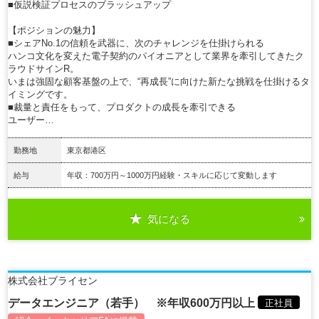
■仮説検証プロセスのブラッシュアップ
【ポジションの魅力】
■シェアNo.1の信頼を武器に、次のチャレンジを仕掛けられる
ハンコ文化を変えた電子契約のパイオニアとして業界を牽引してきたク
ラウドサインR。
いまは強固な顧客基盤の上で、“再成長”に向けた新たな挑戦を仕掛けるタ
イミングです。
■裁量と責任をもって、プロダクトの成長を牽引できる
ユーザー…
勤務地
東京都港区
給与
年収：700万円～1000万円経験・スキルに応じて変動します
気になる
詳細を見る
株式会社ブライセン
データエンジニア（若手） ※年収600万円以上
正社員