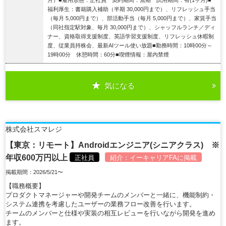
福利厚生：書籍購入補助（半期 30,000円まで）、リフレッシュ手当
（毎月 5,000円まで）、部活動手当（毎月 5,000円まで）、家賃手当
（同社指定駅対象、毎月 30,000円まで）、シャッフルランチ／ディ
ナー、資格取得支援制度、英語学習支援制度、リフレッシュ休暇制
度、従業員持株会、最新AIツール使い放題■勤務時間：10時00分～
19時00分 休憩時間：60分■喫煙情報：屋内禁煙
気になる
詳細を見る
株式会社スマレジ
【東京：リモート】Androidエンジニア(シニアクラス) ※
年収600万円以上
正社員
紹介：
イーキャリアFA
に掲載
掲載期間：2026/5/21〜
【職務概要】
プロダクトマネージャーや開発チームのメンバーと一緒に、機能制約・
システム連携を考慮したユーザーの業務フロー改善を行います。
チームのメンバーと仕様や実装の相互レビューを行いながら開発を進め
ます。