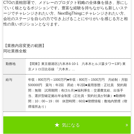
CTOの直轄部署で、メドレーのプロダクト戦略の全体像を描き、形にし
ていく核となるポジションです。豊富な経験を持ちながらも新しいステ
ージでチャレンジされたい方、NextBigThingにチャレンジされたい方、
会社のステージを自らの力で引き上げることにやりがいを感じる方と相
性の良いポジションとなります。
【業務内容変更の範囲】
同社業務全般
勤務地
【関東】東京都港区(六本木6-10-1 六本木ヒルズ森タワー13F) 東
京メトロ日比谷線 「六本木」…
給与
年収：800万円～1000万円■年収：800万～1500万円 月給制：月額
500000円 賞与：年2回 昇給：年2回■雇用形態：正社員 契約期
間：無期 試用期間：有(3カ月)■福利厚生：交通費支給、出張手
当、選択型確定拠出年金制度（正社員・契約社員が対象）■勤務時
間：10：00～19：00 休憩時間：60分■喫煙情報：敷地内禁煙（喫
煙場所あり）
気になる
詳細を見る