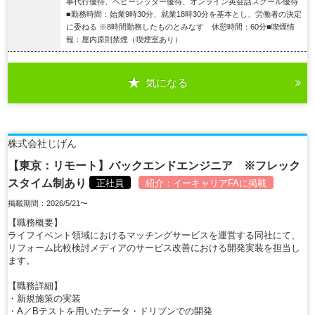
事代行優待、ベビーシッター優待、オンライン英会話スクール優待
■勤務時間：始業9時30分、就業18時30分を基本とし、労働者の決定
に委ねる ※8時間勤務したものとみなす 休憩時間：60分■喫煙情
報：屋内原則禁煙（喫煙室あり）
気になる
詳細を見る
株式会社じげん
【東京：リモート】バックエンドエンジニア ※フレック
スタイム制あり
正社員
紹介：
イーキャリアFA
に掲載
掲載期間：2026/5/21〜
【職務概要】
ライフイベント領域におけるマッチングサービスを運営する同社にて、
リフォーム比較検討メディアのサービス改善における開発実装を担当し
ます。
【職務詳細】
・新規施策の実装
・A／Bテストを用いたデータ・ドリブンでの開発