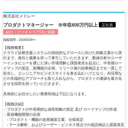
株式会社メドレー
プロダクトマネージャー ※年収600万円以上
正社員
紹介：
イーキャリアFA
に掲載
掲載期間：2026/5/28〜
【職務概要】
クラウド診療支援システムの持続的なグロースに向けた戦略立案から実
行まで、責任と裁量を持って牽引していただきます。数値分析やユーザ
ーインタビューを通じた深い市場理解と課題発見を起点に、中長期ロー
ドマップの策定、新機能の企画、リリース後の効果検証までを一貫して
担当し、エンジニアやビジネスサイドを巻き込むハブとなり、AI活用な
どの先端的なアプローチも取り入れながら、プロダクトの価値を最大化
させる役割を担っていただきます。
具体的にお任せしたい業務領域は下記になります。
【職務詳細】
・プロダクトの中長期的な成長戦略の策定 及び ロードマップの作成
・新規機能開発の企画
- プロダクト・機能の改善施策立案、仕様策定
- データ解析、およびユーザー・ビジネス視点での仮説検証と課題発見