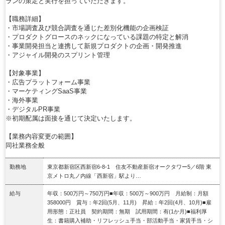
ランの策定と実行を担っていただきます。
【職務詳細】
・市場調査及び競合調査を通じた差別化機能の企画検証
・プロダクトグロースのネックになっている課題の特定と解消
・事業開発担当と連携して新規プロダクトの企画・開発推進
・アジャイル開発のスプリント管理
【対象事業】
・広告プラットフォーム事業
・マーケティングSaaS事業
・海外事業
・デジタルPR事業
※初期配属は面接を通じて決定いたします。
【業務内容変更の範囲】
同社業務全般
勤務地
東京都新宿区西新宿6-8-1 住友不動産新宿オークタワー5／6階 東
京メトロ丸ノ内線「西新宿」駅より…
給与
年収：500万円～750万円■年収：500万～900万円 月給制：月額
358000円 賞与：年2回(5月、11月) 昇給：年2回(4月、10月)■雇
用形態：正社員 契約期間：無期 試用期間：有(1か月)■福利厚
生：書籍購入補助・リフレッシュ手当・部活動手当・家賃手当・シ