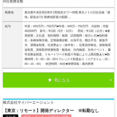
同社業務全般
勤務地
東京都中央区明石町8-1聖路加タワー30階 東京メトロ日比谷線「築
地」駅徒歩7分 勤務地変更の範囲:…
給与
年収：600万円～750万円■年収：600万～750万円 月給制：月額
462000円 賞与：年2回（6月・12月） 昇給：年1回（11月）■雇
用形態：正社員 契約期間：無期 試用期間：有(3ヶ月)■福利厚
生：各種保険完備、定期健康診断、出張手当、職位手当、家族手
当、退職金制度、社員寮あり（条件有）、従業員持株会、資格報奨
金制度、資格取得研修制度・勉強会、社内融資、社内イベント、慶
弔見舞金制度、リモートワーク制度※等級により上限回数あり■勤
務時間：9：00～18：00※フレックス制度あり（コアタイム：10：
00～15：00） 休憩時間：60分■喫煙情報：屋内禁煙
気になる
詳細を見る
株式会社サイバーエージェント
【東京：リモート】開発ディレクター ※転勤なし