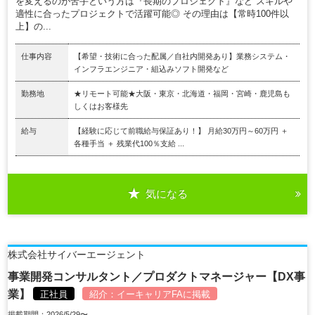
を変えるのが苦手という方は『長期のプロジェクト』など スキルや
適性に合ったプロジェクトで活躍可能◎ その理由は【常時100件以
上】の...
仕事内容
【希望・技術に合った配属／自社内開発あり】業務システム・
インフラエンジニア・組込みソフト開発など
勤務地
★リモート可能★大阪・東京・北海道・福岡・宮崎・鹿児島も
しくはお客様先
給与
【経験に応じて前職給与保証あり！】 月給30万円～60万円 ＋
各種手当 ＋ 残業代100％支給 ...
気になる
株式会社サイバーエージェント
事業開発コンサルタント／プロダクトマネージャー【DX事
業】
正社員
紹介：
イーキャリアFA
に掲載
掲載期間：2026/5/29〜