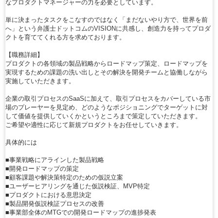
なプロダクトマネージャーの力を必要としています。
単に決まったタスクをこなすのではなく「まだないやり方で、世界を前
へ」という弁護士ドットコムのVISIONに共感し、創造力を持ってプロダ
クトを育ててくれる方を求めております。
【職務詳細】
プロダクトの各領域の製品戦略からロードマップ策定、ロードマップを
実現するための課題の洗い出しとその解決を開発チームと協働しながら
実施していただきます。
企業の取引プロセスのSaaSに加えて、取引プロセスをカバーしている市
場のプレーヤーを見定め、どのようなポジショニングでターゲットに対
して価値を提供していくかというところまで策定していただきます。
ご希望や適性に応じて新規プロダクトをお任せしていきます。
具体的には
■事業戦略にアラインした製品戦略
■開発ロードマップの策定
■顧客課題や解決策特定のための仮説立案
■ユーザーヒアリングを通じた仮説検証、MVP特定
■プロダクトにおける意思決定
■製品開発仮説検証プロセスの改善
■事業部全体のMTGでの開発ロードマップの進捗発表