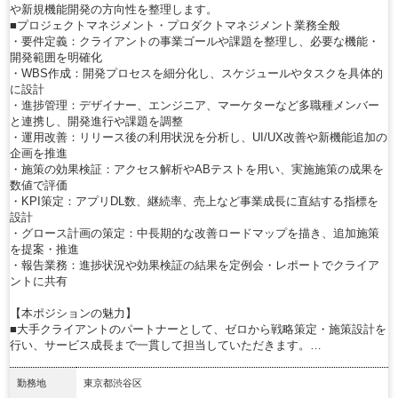
や新規機能開発の方向性を整理します。
■プロジェクトマネジメント・プロダクトマネジメント業務全般
・要件定義：クライアントの事業ゴールや課題を整理し、必要な機能・
開発範囲を明確化
・WBS作成：開発プロセスを細分化し、スケジュールやタスクを具体的
に設計
・進捗管理：デザイナー、エンジニア、マーケターなど多職種メンバー
と連携し、開発進行や課題を調整
・運用改善：リリース後の利用状況を分析し、UI/UX改善や新機能追加の
企画を推進
・施策の効果検証：アクセス解析やABテストを用い、実施施策の成果を
数値で評価
・KPI策定：アプリDL数、継続率、売上など事業成長に直結する指標を
設計
・グロース計画の策定：中長期的な改善ロードマップを描き、追加施策
を提案・推進
・報告業務：進捗状況や効果検証の結果を定例会・レポートでクライア
ントに共有
【本ポジションの魅力】
■大手クライアントのパートナーとして、ゼロから戦略策定・施策設計を
行い、サービス成長まで一貫して担当していただきます。…
勤務地
東京都渋谷区