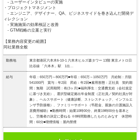
- ユーザーインタビューの実施
・プロジェクトマネジメント
- エンジニア、デザイナー、QA、ビジネスサイドを巻き込んだ開発デ
ィレクション
- 実施施策の効果検証と改善
- GTM戦略の立案と実行
【業務内容変更の範囲】
同社業務全般
勤務地
東京都港区六本木6-10-1 六本木ヒルズ森タワー 13階 東京メトロ日
比谷線 「六本木」駅 1出…
給与
年収：650万円～800万円■年収：650万～1050万円 月給制：月額
541000円 賞与：年2回 昇給：年2回■雇用形態：正社員 契約期
間：無期 試用期間：有(3ヶ月)■福利厚生：交通費支給（会社規定
に基づき支給）、選択型確定拠出年金制度（正社員／契約社員が対
象）、ヘルスサポート（健康診断、ストレスチェック、インフルエ
ンザ予防接種）、ファミリーサポート（弔慰金、親族の介護施設入
居費用補助）■勤務時間：始業10時00分、終業19時00分を基本と
し、労働者の決定に委ねる ※8時間勤務したものとみなす 休憩時
間：60分■喫煙情報：屋内禁煙