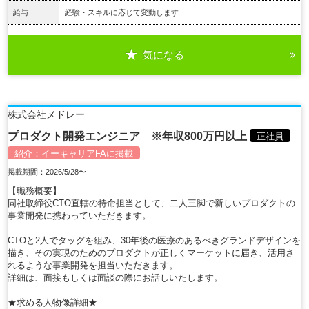
給与
経験・スキルに応じて変動します
気になる
詳細を見る
株式会社メドレー
プロダクト開発エンジニア ※年収800万円以上
正社員
紹介：
イーキャリアFA
に掲載
掲載期間：2026/5/28〜
【職務概要】
同社取締役CTO直轄の特命担当として、二人三脚で新しいプロダクトの
事業開発に携わっていただきます。
CTOと2人でタッグを組み、30年後の医療のあるべきグランドデザインを
描き、その実現のためのプロダクトが正しくマーケットに届き、活用さ
れるような事業開発を担当いただきます。
詳細は、面接もしくは面談の際にお話しいたします。
★求める人物像詳細★