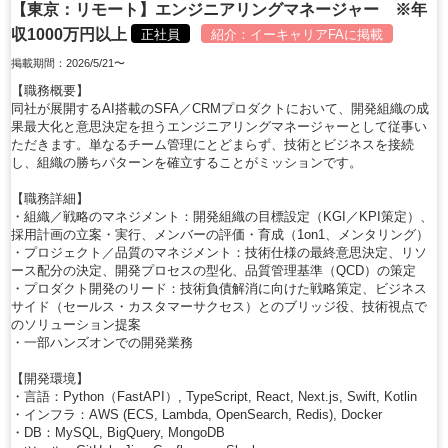
【東京：リモート】エンジニアリングマネージャー ※年
収1000万円以上
正社員
紹介：
イーキャリアFA
に掲載
掲載期間：2026/5/21〜
【職務概要】
同社が展開するAI搭載のSFA／CRMプロダクトにおいて、開発組織の成
果最大化と意思決定を担うエンジニアリングマネージャーとして従事い
ただきます。単なるチーム管理にとどまらず、技術とビジネスを接続
し、組織の勝ちパターンを確立することがミッションです。
【職務詳細】
・組織／戦略のマネジメント：開発組織の目標設定（KGI／KPI策定）、
採用計画の立案・実行、メンバーの評価・育成（1on1、メンタリング）
・プロジェクト／品質のマネジメント：技術仕様の最終意思決定、リソ
ース配分の決定、開発プロセスの型化、品質管理基準（QCD）の策定
・プロダクト開発のリード：技術負債解消に向けた戦略策定、ビジネス
サイド（セールス・カスタマーサクセス）とのブリッジ役、技術視点で
のソリューション提案
・一部ハンズオンでの開発業務
【開発環境】
・言語：Python（FastAPI）, TypeScript, React, Next.js, Swift, Kotlin
・インフラ：AWS (ECS, Lambda, OpenSearch, Redis), Docker
・DB：MySQL, BigQuery, MongoDB