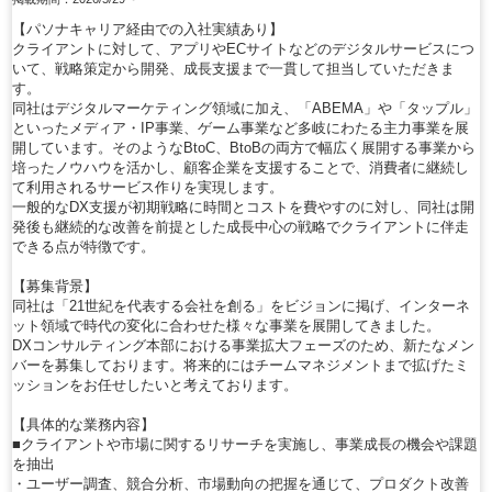
【パソナキャリア経由での入社実績あり】
クライアントに対して、アプリやECサイトなどのデジタルサービスにつ
いて、戦略策定から開発、成長支援まで一貫して担当していただきま
す。
同社はデジタルマーケティング領域に加え、「ABEMA」や「タップル」
といったメディア・IP事業、ゲーム事業など多岐にわたる主力事業を展
開しています。そのようなBtoC、BtoBの両方で幅広く展開する事業から
培ったノウハウを活かし、顧客企業を支援することで、消費者に継続し
て利用されるサービス作りを実現します。
一般的なDX支援が初期戦略に時間とコストを費やすのに対し、同社は開
発後も継続的な改善を前提とした成長中心の戦略でクライアントに伴走
できる点が特徴です。
【募集背景】
同社は「21世紀を代表する会社を創る」をビジョンに掲げ、インターネ
ット領域で時代の変化に合わせた様々な事業を展開してきました。
DXコンサルティング本部における事業拡大フェーズのため、新たなメン
バーを募集しております。将来的にはチームマネジメントまで拡げたミ
ッションをお任せしたいと考えております。
【具体的な業務内容】
■クライアントや市場に関するリサーチを実施し、事業成長の機会や課題
を抽出
・ユーザー調査、競合分析、市場動向の把握を通じて、プロダクト改善