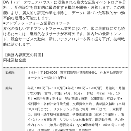
DWH（データウェアハウス）に収集される膨大な広告イベントログを分
析し、配信設定を自動的に最適化する機能を開発・改善します。この機
能により、属人的な設定作業を排除し、データに基づいた客観的かつ効
率的な運用を可能にします。
■アドプラットフォーム業界のリサーチ
変化の激しいアドプラットフォーム業界において、常に最前線に立ち続
けるためには、継続的なリサーチが不可欠です。国内外の最新トレン
ド、競合サービスの動向、新しいテクノロジーを深く掘り下げ、技術戦
略に活かします。
【業務内容変更の範囲】
同社業務全般
勤務地
【本社】〒163-6006 東京都新宿区西新宿6-8-1 住友不動産新宿
オークタワー6階 JR山手線…
給与
年収：800万円～1000万円■年収：800万～1200万円 月給制：月額
572000円 賞与：年2回（4月、10月） 昇給：年2回（4月、10
月）■雇用形態：正社員 契約期間：無期 試用期間：有(3ヶ月)■
福利厚生：各種社会保険完備、交通費全支給 、書籍購入補助（半期
30,000円まで）、リフレッシュ手当（毎月5,000円まで）、家賃手
当、資格・語学取得支援制度、研修受講支援（個別に申請制）、働
くパパママ支援制度、リフレッシュ休暇制度、部活動手当、その他
社内イベント（毎月の懇親会等） など■勤務時間：10時00分～19時
00分 休憩時間：60分■喫煙情報：屋内禁煙