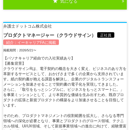
気になる
詳細を見る
弁護士ドットコム株式会社
プロダクトマネージャー（クラウドサイン）
正社員
紹介：
イーキャリアFA
に掲載
掲載期間：2026/5/21〜
【パソナキャリア経由での入社実績あり】
【募集背景】
クラウドサインRは、電子契約の概念を大きく変え、ビジネスのあり方を
革新するサービスとして、おかげさまで多くの企業から支持されていま
す。紙の契約書が抱える課題を解決し、企業のデジタルトランスフォー
メーションを加速させることで契約書の電子化を実現してきました。
さらに、「取引をもっとシンプルに。ビジネスをもっとスマートに。」
を事業ミッションとして、より本質的な価値を生み出すため、既存プロ
ダクトの拡張と新規プロダクトの構築をより加速させることを目指して
います。
そのため、プロダクトマネジメントの役割範囲を拡大し、さらなる専門
領域への深化が必要となり、事業とプロダクトのグロース領域、テクニ
カル領域、UI/UX領域、そして新規事業領域への進出に向けて、経験豊富