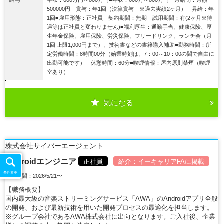
500000円 賞与：年1回（決算賞与 ※過去実績2ヶ月） 昇給：年
1回■雇用形態：正社員 契約期間：無期 試用期間：有(2ヶ月※待
遇等は正社員と変わりません)■福利厚生：通勤手当、健康保険、厚
生年金保険、雇用保険、労災保険、フリードリンク、ランチ会（月
1回 上限1,000円まで）、技術書などの書籍購入補助■勤務時間：所
定労働時間：8時間00分（始業時刻は、7：00～10：00の間で自由に
出勤可能です） 休憩時間：60分■喫煙情報：屋内原則禁煙（喫煙
室あり）
気になる
詳細を見る
株式会社サイバーエージェント
Androidエンジニア
正社員
紹介：
イーキャリアFA
に掲載
条件変更
掲載期間：2026/5/21〜
【職務概要】
国内最大級の音楽ストリーミングサービス「AWA」のAndroidアプリ全般
の開発、および最新技術を用いた開発プロセスの最適化を担当します。
※グループ会社であるAWA株式会社に出向となります。ご入社後、企業