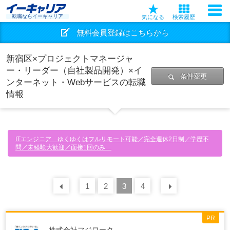
転職ならイーキャリア
気になる
検索履歴
無料会員登録はこちらから
新宿区×プロジェクトマネージャ
ー・リーダー（自社製品開発）×イ
条件変更
ンターネット・Webサービスの転職
情報
ITエンジニア ゆくゆくはフルリモート可能／完全週休2日制／学歴不
問／未経験大歓迎／面接1回のみ
前の
1
30
2
件
3
4
次の
30
件
PR