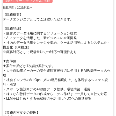
紹介：
イーキャリアFA
に掲載
掲載期間：2026/5/21〜
【職務概要】
データエンジニアとしてご活躍いただきます。
【職務詳細】
・顧客のデータ活用に関するソリューション提案
・AI／データを活用した、新ビジネスの企画開発
・社内のデータ活用ナレッジを集約、ツール活用等によるシステム化・
構造化（DX推進）
※顧客対応として現場常駐での対応の可能性あり
▼案件例
★案件の殆どが1次請け案件です。
・大手自動車メーカーの安全運転支援技術に使用するAI教師データの作
成
・社会インフラのMLOps（AIの運用精度向上）を体現するシステム設
計・構築
・スポーツ施設向けのAI教師データ提供、環境構築、運用
・様々なAI教師データの作成からモデル作成まで一貫して自社で対応
・LLMをはじめとする先端技術を活用したDX化の推進提案
【業務内容変更の範囲】