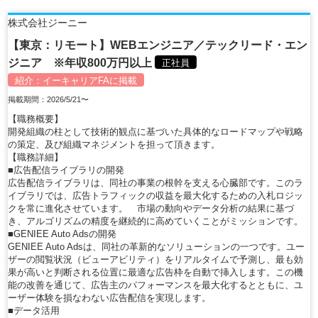
株式会社ジーニー
【東京：リモート】WEBエンジニア／テックリード・エン
ジニア ※年収800万円以上
正社員
紹介：
イーキャリアFA
に掲載
掲載期間：2026/5/21〜
【職務概要】
開発組織の柱として技術的観点に基づいた具体的なロードマップや戦略
の策定、及び組織マネジメントを担って頂きます。
【職務詳細】
■広告配信ライブラリの開発
広告配信ライブラリは、同社の事業の根幹を支える心臓部です。このラ
イブラリでは、広告トラフィックの収益を最大化するための入札ロジッ
クを常に進化させています。 市場の動向やデータ分析の結果に基づ
き、アルゴリズムの精度を継続的に高めていくことがミッションです。
■GENIEE Auto Adsの開発
GENIEE Auto Adsは、同社の革新的なソリューションの一つです。ユー
ザーの閲覧状況（ビューアビリティ）をリアルタイムで予測し、最も効
果が高いと判断される位置に最適な広告枠を自動で挿入します。この機
能の改善を通じて、広告主のパフォーマンスを最大化するとともに、ユ
ーザー体験を損なわない広告配信を実現します。
■データ活用