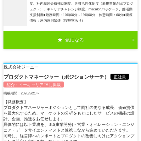
度、社内親睦会費補助制度、各種活性化制度（新規事業創出プロジ
ェクト）、キャリアチャレンジ制度、macalonパッケージ、部活動
支援制度■勤務時間：10時00分～19時00分 休憩時間：60分■喫煙
情報：屋内原則禁煙（喫煙室あり）
気になる
詳細を見る
株式会社ジーニー
プロダクトマネージャー（ポジションサーチ）
正社員
紹介：
イーキャリアFA
に掲載
掲載期間：2026/5/21〜
【職務概要】
プロダクトマネージャーポジションとして同社の更なる成長、価値提供
を最大化するため、マーケットの分析をもとにしたサービスの機能の設
計、企画、推進をお任せします。
具体的には以下業務を、BD(事業開発)・営業・オペレーション・エンジ
ニア・データサイエンティストと連携しながら進めていただきます。
同時に、経営陣へのレポートとプロダクトの改善に向けたアクションプ