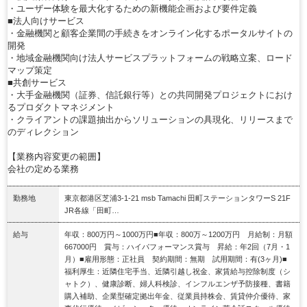
・ユーザー体験を最大化するための新機能企画および要件定義
■法人向けサービス
・金融機関と顧客企業間の手続きをオンライン化するポータルサイトの
開発
・地域金融機関向け法人サービスプラットフォームの戦略立案、ロード
マップ策定
■共創サービス
・大手金融機関（証券、信託銀行等）との共同開発プロジェクトにおけ
るプロダクトマネジメント
・クライアントの課題抽出からソリューションの具現化、リリースまで
のディレクション
【業務内容変更の範囲】
会社の定める業務
勤務地
東京都港区芝浦3-1-21 msb Tamachi 田町ステーションタワーS 21F
JR各線「田町…
給与
年収：800万円～1000万円■年収：800万～1200万円 月給制：月額
667000円 賞与：ハイパフォーマンス賞与 昇給：年2回（7月・1
月）■雇用形態：正社員 契約期間：無期 試用期間：有(3ヶ月)■
福利厚生：近隣住宅手当、近隣引越し祝金、家賃給与控除制度（シ
ャトク）、健康診断、婦人科検診、インフルエンザ予防接種、書籍
購入補助、企業型確定拠出年金、従業員持株会、賃貸仲介優待、家