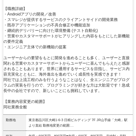
【職務詳細】
・Androidアプリの開発／改善
・スマレジが提供するサービスのクライアントサイドの開発業務
・既存アプリケーションの不具合修正や機能追加
・継続的デリバリーに向けた環境整備 (テスト自動化)
・営業やカスタマーサポートがヒアリングした内容をもとにした新機能
の要件定義
・エンジニア主体での新機能の提案
ユーザーからの要望をもとに開発を進めることも多く、ユーザーと直接
関わる営業やカスタマーサポートからユーザーに喜んでもらえたと感謝
されることもあります。世界に通用するサービスを目指し、サービス内
容充実化とともに、海外進出を進めていく成長性を実感できます！
同社では上流工程のみを行うようなことはなく、全エンジニアがプログ
ラムの実装を行うので、プログラミングが好きな方は大歓迎です！急成
長中の会社ですので、新しいことにも挑戦しています。
【業務内容変更の範囲】
同社業務全般
勤務地
東京都品川区大崎1-6-3 日精ビルディング 7F JR山手線「大崎」駅
より直結 勤務地変更の範囲:…
給与
年収：600万円～800万円■年収：600万～800万円 月給制：月額