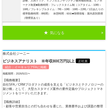
診断、人間ドック、インフルエンザワクチン費用補助制度、ピアボ
ーナス制度■勤務時間：フレックスタイム制（コアタイム：10時～
16時／フレキシブルタイム：7時～10時・16時～22時／1日あたりの
標準勤務時間：8時間） 休憩時間：60分■喫煙情報：屋内原則禁煙
（喫煙室あり）
気になる
詳細を見る
株式会社ジーニー
ビジネスアナリスト ※年収800万円以上
正社員
紹介：
イーキャリアFA
に掲載
掲載期間：2026/5/21〜
【職務概要】
自社SFA／CRMプロダクトの成長を支える「ビジネスとテクノロジーの
架け橋」として、大型カスタマイズ案件の要件定義やプロジェクトマネ
ジメントをリードいただきます。
【職務詳細】
・顧客や営業担当との打ち合わせを通じた、業務要件および課題の整理