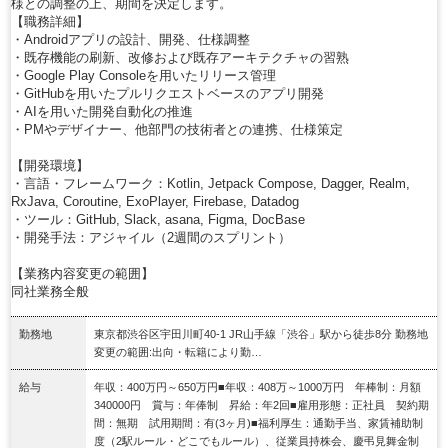
様との調整の上、期間を決定します。
【職務詳細】
・Androidアプリの設計、開発、仕様調整
・既存機能の刷新、改修および既存アーキテクチャの習熟
・Google Play Consoleを用いたリリース管理
・GitHubを用いたプルリクエストベースのアプリ開発
・AIを用いた開発自動化の推進
・PMやデザイナー、他部門の技術者との連携、仕様策定
【開発環境】
・言語・フレームワーク：Kotlin, Jetpack Compose, Dagger, Realm,
RxJava, Coroutine, ExoPlayer, Firebase, Datadog
・ツール：GitHub, Slack, asana, Figma, DocBase
・開発手法：アジャイル（2週間のスプリント）
【業務内容変更の範囲】
同社業務全般
勤務地
東京都渋谷区宇田川町40-1 JR山手線「渋谷」駅から徒歩8分 勤務地
変更の範囲:出向・転籍により勤…
給与
年収：400万円～650万円■年収：408万～1000万円 年棒制：月額
340000円 賞与：年俸制 昇給：年2回■雇用形態：正社員 契約期
間：無期 試用期間：有(3ヶ月)■福利厚生：通勤手当、家賃補助制
度（2駅ルール・どこでもルール）、従業員持株会、慶弔見舞金制