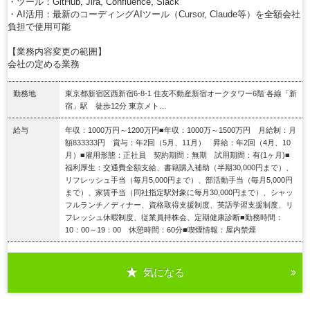
・ツール：GitHub, Jira, Confluence, Slack
・AI活用：最新のコーディングAIツール（Cursor, Claude等）を全額会社
負担で使用可能
【業務内容変更の範囲】
会社の定める業務
勤務地
東京都新宿区西新宿6-8-1 住友不動産新宿オークタワー6階 各線「新
宿」駅 徒歩12分 東京メト…
給与
年収：1000万円～1200万円■年収：1000万～1500万円 月給制：月
額833333円 賞与：年2回（5月、11月） 昇給：年2回（4月、10
月）■雇用形態：正社員 契約期間：無期 試用期間：有(1ヶ月)■
福利厚生：交通費全額支給、書籍購入補助（半期30,000円まで）、
リフレッシュ手当（毎月5,000円まで）、部活動手当（毎月5,000円
まで）、家賃手当（同社指定駅対象に毎月30,000円まで）、シャッ
フルランチ／ディナー、資格取得支援制度、英語学習支援制度、リ
フレッシュ休暇制度、従業員持株会、定期健康診断■勤務時間：
10：00～19：00 休憩時間：60分■喫煙情報：屋内禁煙
気になる
詳細を見る