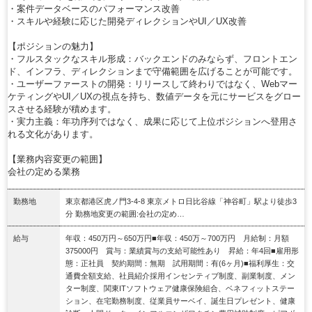
・案件データベースのパフォーマンス改善
・スキルや経験に応じた開発ディレクションやUI／UX改善
【ポジションの魅力】
・フルスタックなスキル形成：バックエンドのみならず、フロントエン
ド、インフラ、ディレクションまで守備範囲を広げることが可能です。
・ユーザーファーストの開発：リリースして終わりではなく、Webマー
ケティングやUI／UXの視点を持ち、数値データを元にサービスをグロー
スさせる経験が積めます。
・実力主義：年功序列ではなく、成果に応じて上位ポジションへ登用さ
れる文化があります。
【業務内容変更の範囲】
会社の定める業務
勤務地
東京都港区虎ノ門3-4-8 東京メトロ日比谷線「神谷町」駅より徒歩3
分 勤務地変更の範囲:会社の定め…
給与
年収：450万円～650万円■年収：450万～700万円 月給制：月額
375000円 賞与：業績賞与の支給可能性あり 昇給：年4回■雇用形
態：正社員 契約期間：無期 試用期間：有(6ヶ月)■福利厚生：交
通費全額支給、社員紹介採用インセンティブ制度、副業制度、メン
ター制度、関東ITソフトウェア健康保険組合、ベネフィットステー
ション、在宅勤務制度、従業員サーベイ、誕生日プレゼント、健康