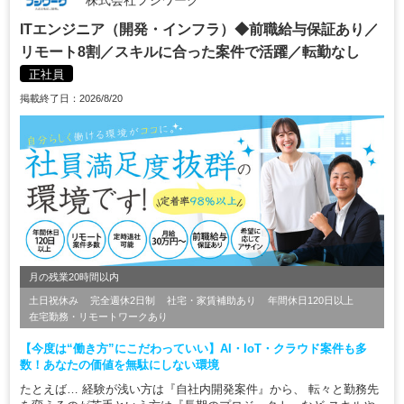
株式会社フジワーク
ITエンジニア（開発・インフラ）◆前職給与保証あり／
リモート8割／スキルに合った案件で活躍／転勤なし
正社員
掲載終了日：2026/8/20
月の残業20時間以内
土日祝休み
完全週休2日制
社宅・家賃補助あり
年間休日120日以上
在宅勤務・リモートワークあり
【今度は“働き方”にこだわっていい】AI・IoT・クラウド案件も多
数！あなたの価値を無駄にしない環境
たとえば… 経験が浅い方は『自社内開発案件』から、 転々と勤務先