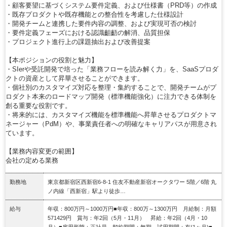
・顧客要望に基づくシステム要件定義、および仕様書（PRD等）の作成
・既存プロダクトや既存機能との整合性を考慮した仕様設計
・開発チームと連携した要件内容の調整、および実現可否の検討
・要件定義フェーズにおける認識齟齬の解消、品質担保
・プロジェクト進行上の課題抽出および改善提案
【本ポジションの役割と魅力】
・SIerや受託開発で培った「業務フローを読み解く力」を、SaaSプロダ
クトの資産として昇華させることができます。
・個社別のカスタマイズ対応を整理・集約することで、開発チームがプ
ロダクト本来のロードマップ開発（標準機能強化）に注力できる体制を
創る重要な役割です。
・将来的には、カスタマイズ機能を標準機能へ昇華させるプロダクトマ
ネージャー（PdM）や、事業責任者への明確なキャリアパスが用意され
ています。
【業務内容変更の範囲】
会社の定める業務
勤務地
東京都新宿区西新宿6-8-1 住友不動産新宿オークタワー 5階／6階 丸
ノ内線「西新宿」駅より徒歩…
給与
年収：800万円～1000万円■年収：800万～1300万円 月給制：月額
571429円 賞与：年2回（5月・11月） 昇給：年2回（4月・10
月）■雇用形態：正社員 契約期間：無期 試用期間：有(1ヶ月)■