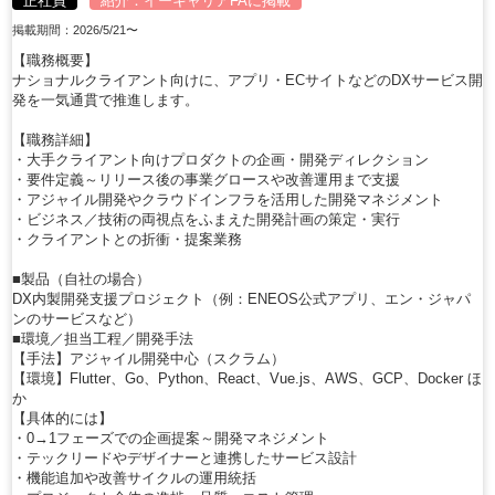
正社員
紹介：
イーキャリアFA
に掲載
掲載期間：2026/5/21〜
【職務概要】
ナショナルクライアント向けに、アプリ・ECサイトなどのDXサービス開
発を一気通貫で推進します。
【職務詳細】
・大手クライアント向けプロダクトの企画・開発ディレクション
・要件定義～リリース後の事業グロースや改善運用まで支援
・アジャイル開発やクラウドインフラを活用した開発マネジメント
・ビジネス／技術の両視点をふまえた開発計画の策定・実行
・クライアントとの折衝・提案業務
■製品（自社の場合）
DX内製開発支援プロジェクト（例：ENEOS公式アプリ、エン・ジャパ
ンのサービスなど）
■環境／担当工程／開発手法
【手法】アジャイル開発中心（スクラム）
【環境】Flutter、Go、Python、React、Vue.js、AWS、GCP、Docker ほ
か
【具体的には】
・0→1フェーズでの企画提案～開発マネジメント
・テックリードやデザイナーと連携したサービス設計
・機能追加や改善サイクルの運用統括