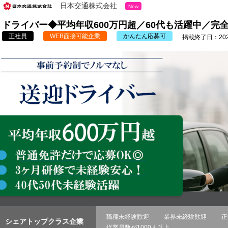
日本交通株式会社
New
ドライバー◆平均年収600万円超／60代も活躍中／完
正社員
WEB面接可能企業
かんたん応募可
掲載終了日：2026
職種未経験歓迎
業界未経験歓迎
正
シェアトップクラス企業
従業員数が1000人以上