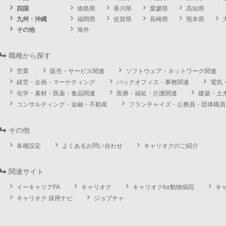
四国
徳島県
香川県
愛媛県
高知県
九州・沖縄
福岡県
佐賀県
長崎県
熊本県
その他
海外
職種から探す
営業
販売・サービス関連
ソフトウェア・ネットワーク関連
経営・企画・マーケティング
バックオフィス・事務関連
電気
化学・素材・医薬・食品関連
医療・福祉・介護関連
建築・土
コンサルティング・金融・不動産
フランチャイズ・公務員・団体職員
その他
各種設定
よくあるお問い合わせ
キャリオクのご紹介
関連サイト
イーキャリアFA
キャリオク
キャリオクfor動物病院
キ
キャリオク 採用ナビ
ジョブチャ