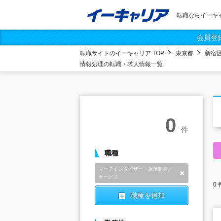
転職ならイーキ
会員登
転職サイトのイーキャリア TOP
東京都
新宿
情報処理の転職・求人情報一覧
0
件
職種
マーチャンダイザー・店舗開発／
削除
サービス
0
職種を追加