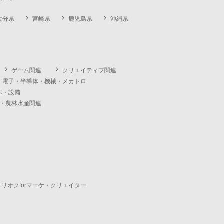
大分県
宮崎県
鹿児島県
沖縄県
ゲーム関連
クリエイティブ関連
・電子・半導体・機械・メカトロ
木・設備
・農林水産関連
ャリオクforマーケ・クリエイター