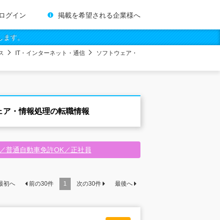
ログイン
掲載を希望される企業様へ
します。
ス
IT・インターネット・通信
ソフトウェア・
ェア・情報処理の転職情報
中／普通自動車免許OK／正社員
最初へ
前の
30
件
1
次の
30
件
最後へ