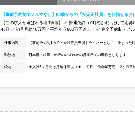
【事前予約制でノルマなし】60歳からの「安定正社員」を目指せるお
【この求人が選ばれる理由5選】 ✅ 普通免許（AT限定可）だけで応募O
心◎ ✅ 初月月給40万円／平均年収600万円以上！ ✅ 完全予約制・ノル
仕事内容
【事前予約制】VIP・会社役員専属ドライバーとして、決まった
勤務地
日本橋・銀座・赤坂のいずれかの営業所での勤務となります。
給与
★入社6ヶ月間は月給保障あり★ ・初月：月給40万円 ・2ヶ月目以降：