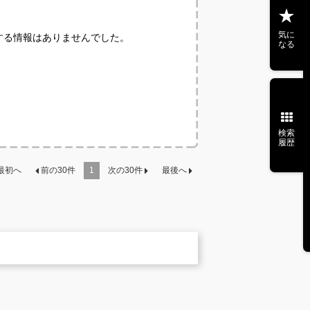
気に
する情報はありませんでした。
なる
検索
履歴
最初へ
前の
30
件
1
次の
30
件
最後へ