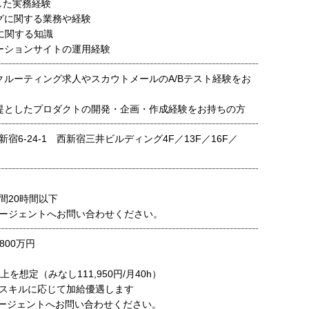
用した実務経験
グに関する業務や経験
体に関する知識
ーションサイトの運用経験
クルーティング求人やスカウトメールのA/Bテスト経験をお
提としたプロダクトの開発・企画・作成経験をお持ちの方
宿6-24-1 西新宿三井ビルディング4F／13F／16F／
間20時間以下
ージェントへお問い合わせください。
800万円
上を想定（みなし111,950円/月40h）
スキルに応じて加給優遇します
ージェントへお問い合わせください。