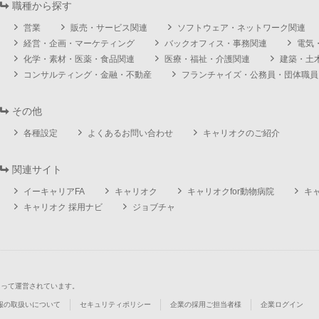
職種から探す
営業
販売・サービス関連
ソフトウェア・ネットワーク関連
経営・企画・マーケティング
バックオフィス・事務関連
電気
化学・素材・医薬・食品関連
医療・福祉・介護関連
建築・土
コンサルティング・金融・不動産
フランチャイズ・公務員・団体職員
その他
各種設定
よくあるお問い合わせ
キャリオクのご紹介
関連サイト
イーキャリアFA
キャリオク
キャリオクfor動物病院
キ
キャリオク 採用ナビ
ジョブチャ
よって運営されています。
報の取扱いについて
セキュリティポリシー
企業の採用ご担当者様
企業ログイン