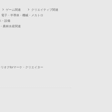
ゲーム関連
クリエイティブ関連
・電子・半導体・機械・メカトロ
木・設備
・農林水産関連
ャリオクforマーケ・クリエイター