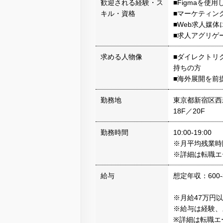
歓迎される経験・ス
■Figmaを使
キル・資格
■マーケティン
■Web求人媒
■求人アグリゲ
求める人物像
■ダイレクトリ
持ちの方
■海外展開を前
勤務地
東京都新宿区西新
18F／20F
勤務時間
10:00-19:00
※月平均残業時
※詳細は転職エ
給与
想定年収：600-
※月給47万円以
※給与は経験、
※詳細は転職エ