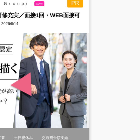
PR
ｕ Ｇｒｏｕｐ）
New
修充実／面接1回・WEB面接可
26/8/14
不要
土日祝休み
交通費全額支給