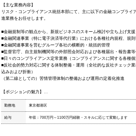
【主な業務内容】
リスク・コンプライアンス統括本部にて、主に以下の金融コンプライ
進業務をお任せします。
■金融規制等の観点から、新規ビジネスのスキーム検討や立ち上げ支援
■金融関連事業（特に電子決済等代行業）における各種社内規程、規則
■金融関連事業を営むグループ各社の横断的・統括的管理
■監督官庁、自主規制機関等の外部照会対応および各種届出・報告書等
■日々のコンプライアンス定常業務（コンプライアンスに関する各種個
■反社会的勢力対応に関する体制整備・運用（全社的な反社チェック
込みおよび折衝）
（第二線としての）苦情管理体制の整備および運用の定着化推進
【ポジションの魅力】…
勤務地
東京都港区
給与
年収：700万円～1100万円経験・スキルに応じて変動します