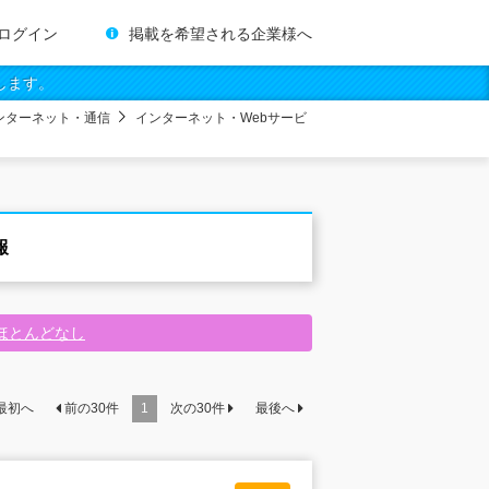
ログイン
掲載を希望される企業様へ
します。
インターネット・通信
インターネット・Webサービ
報
業ほとんどなし
最初へ
前の
30
件
1
次の
30
件
最後へ