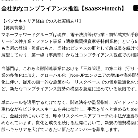
全社的なコンプライアンス推進【SaaS×Fintech】
【パソナキャリア経由での入社実績あり】
【募集背景】
マネーフォワードグループは現在、電子決済等代行業・前払式支払手
サービス仲介業・ファンド事業（適格機関投資家等特例業務）という
も当局の登録・監督のもと、当社のビジネスの肝として急成長を続け
展望しており、第一線（事業部）からはコンプライアンス観点での相
当部門は、これら金融関連事業における「三線管理」の第二線（守り
業の多角化に加え、グローバル化（Non-JPエンジニアの増加や海外開
化に伴い、従来の画一的な施策から「リスクベースでの個別最適化お
ど、新たなコンプライアンス態勢の構築を急速に進めている段階です
単にルールを適用するだけでなく、関連法令や監督指針、ガイドライ
重ねながらビジネススキームを共に検討し、事業を前へと進めるため
に、金融分野においては、昨今リスクベースアプローチの手法が重要
められています。変化と成長を続ける組織において、新規の態勢構築
般へキャリアを広げていきたい新たなメンバーを募集します。