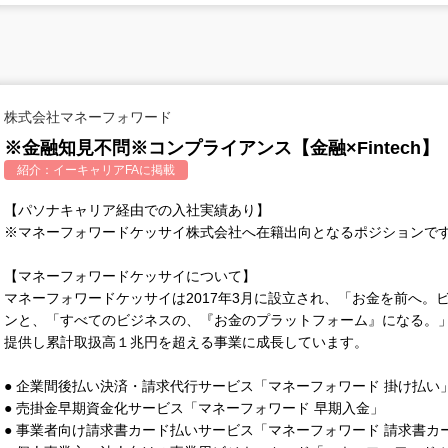
株式会社マネーフォワード
※金融知見不問※コンプライアンス【金融×Fintech】
紹介：
イーキャリアFA
に掲載
【パソナキャリア経由での入社実績あり】
※マネーフォワードケッサイ株式会社へ在籍出向となるポジションで
【マネーフォワードケッサイについて】
マネーフォワードケッサイは2017年3月に設立され、「お金を前へ。
ンと、「すべてのビジネスの、『お金のプラットフォーム』になる。
提供し累計取扱高１兆円を超える事業に成長しています。
● 企業間後払い決済・請求代行サービス「マネーフォワード 掛け払い
● 売掛金早期資金化サービス「マネーフォワード 早期入金」
● 事業者向け請求書カード払いサービス「マネーフォワード 請求書カ