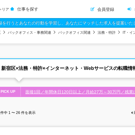
仕事を探す
会員登録
ャリア
録を行うとあなたの行動を学習し、あなたにマッチした求人を提案いた
区
バックオフィス・事務関連
バックオフィス関連
法務・特許
IT・
新宿区×法務・特許×インターネット・Webサービスの転職情
PICK UP
面接1回／年間休日120日以上／月給27万～30万円／残
件中
1 〜 26
件を表示