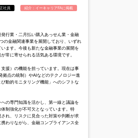
正社員
紹介：
イーキャリアFA
に掲載
段発行業・二月払い購入あっせん業・金融
5つの金融関連事業を展開しており、いずれ
ています。今後も新たな金融事業の展開を
談が常に寄せられる活気ある環境です。
・支援）の機能を担っています。現在は事
発拠点の統制）やAIなどのテクノロジー進
よび動的モニタリング機能」へのシフトな
。
ンへの専門知識を活かし、第一線と議論を
の体制強化が不可欠となっています。特
視され、リスクに見合った対策や判断が求
に携わりながら、金融コンプライアンス全