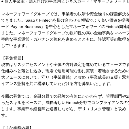
● 個人事業主・法人向けの事業用ビジネスカード「マネーフォワード 
マネーフォワードグループでは、事業者の決済や資金繰りの課題解決
てきました。SaaSとFintechを掛け合わせる領域でより良い価値を提
ード Pay for Business』を中心としたマネーフォワードのFint
ました。マネーフォワードグループの親和性の高い金融事業をマネー
率的な事業運営・ガバナンス強化を進めるとともに、許認可等の取得
していきます。
【募集背景】
現在はリスクアセスメントや全体の方針決定を進めているフェーズで
仕組みへと落とし込み、現場で運用可能な形に実装・着地させるための
大フェーズにおいて、守り（事業継続）と攻め（事業成長の支援）双
イアンス態勢を共に構築していただける方を募集いたします。
今回の募集では、金融分野での経験の有無にかかわらず、管理部門や
ったスキルをベースに、成長著しいFintech分野でコンプライアンス
します。事業部や経営陣と連携しながら、守り（リスク管理）と攻め
す。
【主な業務内容】