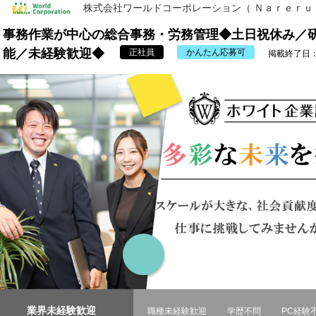
株式会社ワールドコーポレーション（ Ｎａｒｅｒ
事務作業が中心の総合事務・労務管理◆土日祝休み／研
能／未経験歓迎◆
正社員
かんたん応募可
掲載終了日：20
業界未経験歓迎
職種未経験歓迎
学歴不問
PC経験