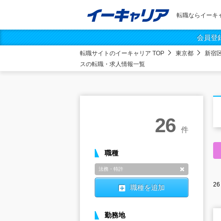
転職ならイーキ
会員登
転職サイトのイーキャリア TOP
東京都
新宿
スの転職・求人情報一覧
26
件
職種
法務・特許
削除
26
職種を追加
勤務地