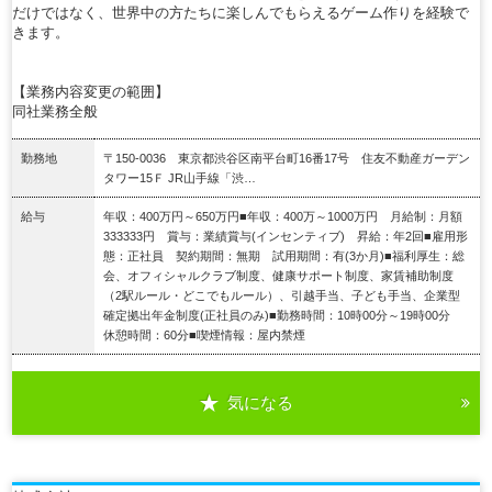
だけではなく、世界中の方たちに楽しんでもらえるゲーム作りを経験で
きます。
【業務内容変更の範囲】
同社業務全般
勤務地
〒150-0036 東京都渋谷区南平台町16番17号 住友不動産ガーデン
タワー15Ｆ JR山手線「渋…
給与
年収：400万円～650万円■年収：400万～1000万円 月給制：月額
333333円 賞与：業績賞与(インセンティブ) 昇給：年2回■雇用形
態：正社員 契約期間：無期 試用期間：有(3か月)■福利厚生：総
会、オフィシャルクラブ制度、健康サポート制度、家賃補助制度
（2駅ルール・どこでもルール）、引越手当、子ども手当、企業型
確定拠出年金制度(正社員のみ)■勤務時間：10時00分～19時00分
休憩時間：60分■喫煙情報：屋内禁煙
気になる
詳細を見る