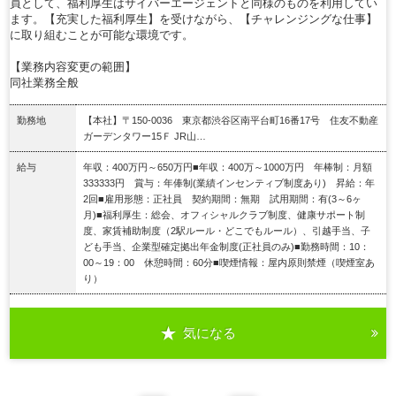
員として、福利厚生はサイバーエージェントと同様のものを利用してい
ます。【充実した福利厚生】を受けながら、【チャレンジングな仕事】
に取り組むことが可能な環境です。
【業務内容変更の範囲】
同社業務全般
勤務地
【本社】〒150-0036 東京都渋谷区南平台町16番17号 住友不動産
ガーデンタワー15Ｆ JR山…
給与
年収：400万円～650万円■年収：400万～1000万円 年棒制：月額
333333円 賞与：年俸制(業績インセンティブ制度あり) 昇給：年
2回■雇用形態：正社員 契約期間：無期 試用期間：有(3～6ヶ
月)■福利厚生：総会、オフィシャルクラブ制度、健康サポート制
度、家賃補助制度（2駅ルール・どこでもルール）、引越手当、子
ども手当、企業型確定拠出年金制度(正社員のみ)■勤務時間：10：
00～19：00 休憩時間：60分■喫煙情報：屋内原則禁煙（喫煙室あ
り）
気になる
詳細を見る