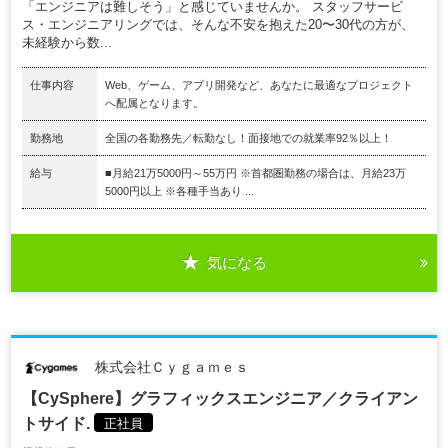
「エンジニアは難しそう」と感じていませんか。 スタッフサービ
ス・エンジニアリングでは、そんな不安を抱えた20〜30代の方が、
未経験から数...
仕事内容
Web、ゲーム、アプリ開発など、あなたに最適なプロジェクト
へ配属となります。
勤務地
全国の各勤務先／転勤なし！面接地での就業率92％以上！
給与
■月給21万5000円～55万円 ※首都圏勤務の場合は、月給23万
5000円以上 ※各種手当あり ...
気になる
株式会社Ｃｙｇａｍｅｓ
【CySphere】グラフィックスエンジニア／クライアン
トサイド.
正社員