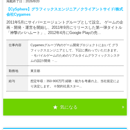
掲載終了日：2026/8/20
【CySphere】グラフィックスエンジニア／クライアントサイド/株式
会社Cygames
2011年5月にサイバーエージェントグループとして設立。 ゲームの企
画・開発・運営を開始し、2011年9月にリリースした第一弾タイトル
「神撃のバハムート」、2012年4月にGoogle Playの売...
仕事内容
Cygamesグループ内のゲーム開発プロジェクトにおいて グラ
フィックスエンジニアとして、下記に携わっていただきます。
・モバイルゲームのためのリアルタイムグラフィックスシステ
ムの設計/開発 ・...
勤務地
東京都
給与
想定年収：350-900万円 経験・能力を考慮の上、当社規定によ
り決定します。 ※契約社員スター...
気になる