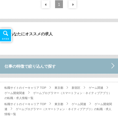
前の
1
30
件
次の
30
件
あなたにオススメの求人
条件変更
仕事の特徴で絞り込んで探す
転職サイトのイーキャリア TOP
東京都
新宿区
ゲーム関連
ゲーム開発関連
ゲームプログラマー（スマートフォン・ネイティブアプリ）
の転職・求人情報一覧
転職サイトのイーキャリア TOP
東京都
ゲーム関連
ゲーム開発関
連
ゲームプログラマー（スマートフォン・ネイティブアプリ）の転職・求人
情報一覧