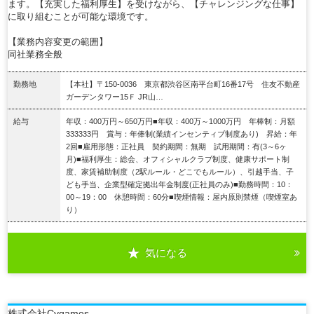
ます。【充実した福利厚生】を受けながら、【チャレンジングな仕事】
に取り組むことが可能な環境です。
【業務内容変更の範囲】
同社業務全般
勤務地
【本社】〒150-0036 東京都渋谷区南平台町16番17号 住友不動産
ガーデンタワー15Ｆ JR山…
給与
年収：400万円～650万円■年収：400万～1000万円 年棒制：月額
333333円 賞与：年俸制(業績インセンティブ制度あり) 昇給：年
2回■雇用形態：正社員 契約期間：無期 試用期間：有(3～6ヶ
月)■福利厚生：総会、オフィシャルクラブ制度、健康サポート制
度、家賃補助制度（2駅ルール・どこでもルール）、引越手当、子
ども手当、企業型確定拠出年金制度(正社員のみ)■勤務時間：10：
00～19：00 休憩時間：60分■喫煙情報：屋内原則禁煙（喫煙室あ
り）
気になる
詳細を見る
株式会社Cygames