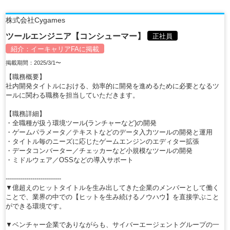
株式会社Cygames
ツールエンジニア【コンシューマー】
正社員
紹介：
イーキャリアFA
に掲載
掲載期間：2025/3/1〜
【職務概要】
社内開発タイトルにおける、効率的に開発を進めるために必要となるツ
ールに関わる職務を担当していただきます。
【職務詳細】
・全職種が扱う環境ツール(ランチャーなど)の開発
・ゲームパラメータ／テキストなどのデータ入力ツールの開発と運用
・タイトル毎のニーズに応じたゲームエンジンのエディター拡張
・データコンバーター／チェッカーなど小規模なツールの開発
・ミドルウェア／OSSなどの導入サポート
---------------------------
▼億超えのヒットタイトルを生み出してきた企業のメンバーとして働く
ことで、業界の中での【ヒットを生み続けるノウハウ】を直接学ぶこと
ができる環境です。
▼ベンチャー企業でありながらも、サイバーエージェントグループの一