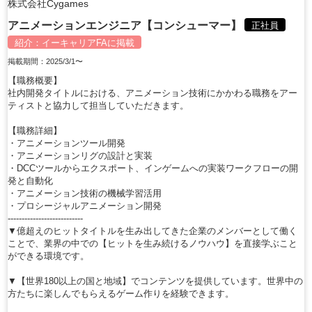
株式会社Cygames
アニメーションエンジニア【コンシューマー】
正社員
紹介：
イーキャリアFA
に掲載
掲載期間：2025/3/1〜
【職務概要】
社内開発タイトルにおける、アニメーション技術にかかわる職務をアー
ティストと協力して担当していただきます。
【職務詳細】
・アニメーションツール開発
・アニメーションリグの設計と実装
・DCCツールからエクスポート、インゲームへの実装ワークフローの開
発と自動化
・アニメーション技術の機械学習活用
・プロシージャルアニメーション開発
---------------------------
▼億超えのヒットタイトルを生み出してきた企業のメンバーとして働く
ことで、業界の中での【ヒットを生み続けるノウハウ】を直接学ぶこと
ができる環境です。
▼【世界180以上の国と地域】でコンテンツを提供しています。世界中の
方たちに楽しんでもらえるゲーム作りを経験できます。