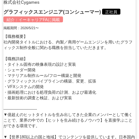
株式会社Cygames
グラフィックスエンジニア(コンシューマー)
正社員
紹介：
イーキャリアFA
に掲載
掲載期間：2026/5/21〜
【職務概要】
社内開発タイトルにおける、内製／商用ゲームエンジンを用いたグラフ
ィックス制作全般に関わる職務を担当していただきます。
【職務詳細】
・タイトル固有の映像表現の設計と実装
・シェーダー開発
・マテリアル制作ルール/フロー構築と開発
・グラフィックスパイプラインの構築、変更、拡張
・VFXシステムの開発
・描画処理における処理負荷の計測、および最適化
・最新技術の調査と検証、および実装
---------------------------
▼億超えのヒットタイトルを生み出してきた企業のメンバーとして働く
ことで、業界の中での【ヒットを生み続けるノウハウ】を直接学ぶこと
ができる環境です。
▼【世界180以上の国と地域】でコンテンツを提供しています。日本国内