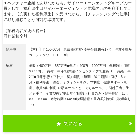
▼ベンチャー企業でありながらも、サイバーエージェントグループの一
員として、福利厚生はサイバーエージェントと同様のものを利用してい
ます。【充実した福利厚生】を受けながら、【チャレンジングな仕事】
に取り組むことが可能な環境です。
【業務内容変更の範囲】
同社業務全般
勤務地
【本社】〒150-0036 東京都渋谷区南平台町16番17号 住友不動産
ガーデンタワー15Ｆ JR山…
給与
年収：400万円～650万円■年収：400万～1000万円 年棒制：月額
333333円 賞与：年俸制(業績インセンティブ制度あり) 昇給：年
2回■雇用形態：正社員 契約期間：無期 試用期間：有(3～6ヶ
月)■福利厚生：総会、オフィシャルクラブ制度、健康サポート制
度、家賃補助制度（2駅ルール・どこでもルール）、引越手当、子
ども手当、企業型確定拠出年金制度(正社員のみ)■勤務時間：10：
00～19：00 休憩時間：60分■喫煙情報：屋内原則禁煙（喫煙室あ
り）
気になる
詳細を見る