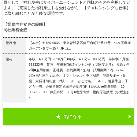
員として、福利厚生はサイバーエージェントと同様のものを利用してい
ます。【充実した福利厚生】を受けながら、【チャレンジングな仕事】
に取り組むことが可能な環境です。
【業務内容変更の範囲】
同社業務全般
勤務地
【本社】〒150-0036 東京都渋谷区南平台町16番17号 住友不動産
ガーデンタワー15Ｆ JR山…
給与
年収：400万円～650万円■年収：400万～1000万円 年棒制：月額
333333円 賞与：年俸制(業績インセンティブ制度あり) 昇給：年
2回■雇用形態：正社員 契約期間：無期 試用期間：有(3～6ヶ
月)■福利厚生：総会、オフィシャルクラブ制度、健康サポート制
度、家賃補助制度（2駅ルール・どこでもルール）、引越手当、子
ども手当、企業型確定拠出年金制度(正社員のみ)■勤務時間：10：
00～19：00 休憩時間：60分■喫煙情報：屋内原則禁煙（喫煙室あ
り）
気になる
詳細を見る