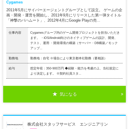
Cygames
2011年5月にサイバーエージェントグループとして設立。 ゲームの企
画・開発・運営を開始し、2011年9月にリリースした第一弾タイトル
「神撃のバハムート」、2012年4月にGoogle Playの売...
仕事内容
Cygamesグループ内のゲーム開発プロジェクトを担当いただき
ます。 ・iOS/Android向けのネイティブゲームの設計、開発、
テスト、運用 ・開発環境の構築（サーバー・DB構築／モック
アップ...
勤務地
勤務地：自宅 ※場合により東京都本社勤務（要相談）
給与
想定年収：350-900万円 ◆経験・能力を考慮の上、当社規定に
より決定します。 ※契約社員スタ...
気になる
株式会社スタッフサービス エンジニアリン