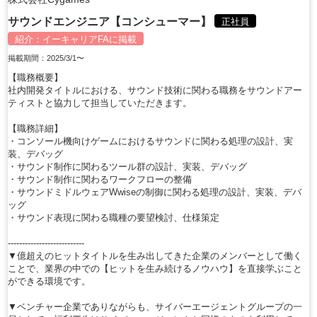
サウンドエンジニア【コンシューマー】
正社員
紹介：
イーキャリアFA
に掲載
掲載期間：2025/3/1〜
【職務概要】
社内開発タイトルにおける、サウンド技術に関わる職務をサウンドアー
ティストと協力して担当していただきます。
【職務詳細】
・コンソール機向けゲームにおけるサウンドに関わる処理の設計、実
装、デバッグ
・サウンド制作に関わるツール群の設計、実装、デバッグ
・サウンド制作に関わるワークフローの整備
・サウンドミドルウェアWwiseの制御に関わる処理の設計、実装、デバ
ッグ
・サウンド表現に関わる職種の要望検討、仕様策定
---------------------------
▼億超えのヒットタイトルを生み出してきた企業のメンバーとして働く
ことで、業界の中での【ヒットを生み続けるノウハウ】を直接学ぶこと
ができる環境です。
▼ベンチャー企業でありながらも、サイバーエージェントグループの一