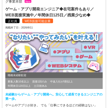
グ事業本部
New
ゲーム・アプリ開発エンジニア◆在宅案件もあり／
WEB面接実施中／年間休日125日／残業少なめ◆
正社員
WEB面接可能企業
掲載終了日：2026/8/11
職種未経験歓迎
募集人数10名以上
面接1回のみ
中途入社が5割以上
年間休日120日以上
土日祝休み
未経験からゲーム・アプリ開発へ。安心して成長できるエンジニアの
第一歩。
ゲームやアプリが好き。 でも「仕事にできるほどの経験はない」