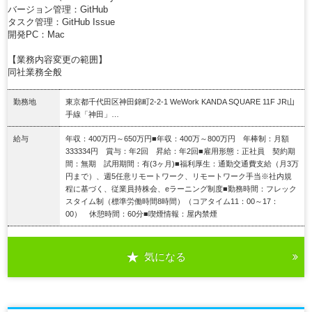
バージョン管理：GitHub
タスク管理：GitHub Issue
開発PC：Mac
【業務内容変更の範囲】
同社業務全般
勤務地
東京都千代田区神田錦町2-2-1 WeWork KANDA SQUARE 11F JR山
手線「神田」…
給与
年収：400万円～650万円■年収：400万～800万円 年棒制：月額
333334円 賞与：年2回 昇給：年2回■雇用形態：正社員 契約期
間：無期 試用期間：有(3ヶ月)■福利厚生：通勤交通費支給（月3万
円まで）、週5任意リモートワーク、リモートワーク手当※社内規
程に基づく、従業員持株会、eラーニング制度■勤務時間：フレック
スタイム制（標準労働時間8時間）（コアタイム11：00～17：
00） 休憩時間：60分■喫煙情報：屋内禁煙
気になる
詳細を見る