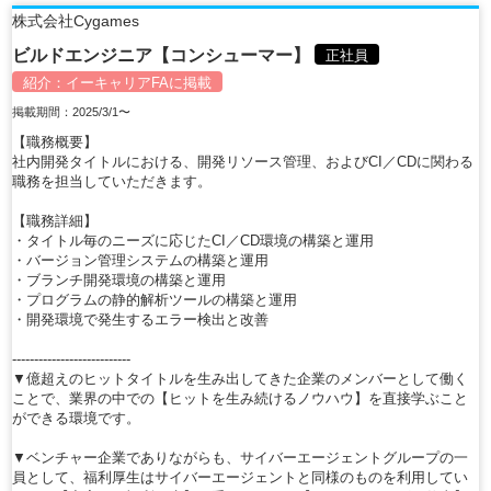
株式会社Cygames
ビルドエンジニア【コンシューマー】
正社員
紹介：
イーキャリアFA
に掲載
掲載期間：2025/3/1〜
【職務概要】
社内開発タイトルにおける、開発リソース管理、およびCI／CDに関わる
職務を担当していただきます。
【職務詳細】
・タイトル毎のニーズに応じたCI／CD環境の構築と運用
・バージョン管理システムの構築と運用
・ブランチ開発環境の構築と運用
・プログラムの静的解析ツールの構築と運用
・開発環境で発生するエラー検出と改善
---------------------------
▼億超えのヒットタイトルを生み出してきた企業のメンバーとして働く
ことで、業界の中での【ヒットを生み続けるノウハウ】を直接学ぶこと
ができる環境です。
▼ベンチャー企業でありながらも、サイバーエージェントグループの一
員として、福利厚生はサイバーエージェントと同様のものを利用してい