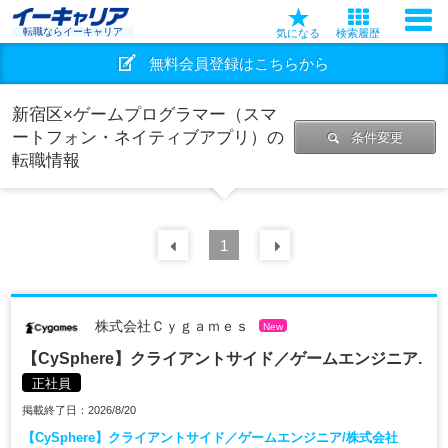
転職ならイーキャリア
気になる
検索履歴
無料会員登録はこちらから
新宿区×ゲームプログラマー（スマ
ートフォン・ネイティブアプリ）の
条件変更
転職情報
前の
1
30
件
次の
30
件
株式会社Ｃｙｇａｍｅｓ
New
【CySphere】クライアントサイド／ゲームエンジニア.
正社員
掲載終了日：2026/8/20
【CySphere】クライアントサイド／ゲームエンジニア/株式会社