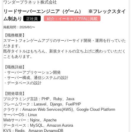
ワンダープラネット株式会社
リードサーバーエンジニア（ゲーム） ※フレックスタイ
ム制あり
正社員
紹介：
イーキャリアFA
に掲載
掲載期間：2026/8/1〜
【職務概要】
スマートフォンゲームアプリのサーバーサイド開発・運用を行っていた
だきます。
既存タイトルはもちろん、新規タイトルの立ち上げに携わっていただく
こともあります。
【職務詳細】
・サーバーアプリケーション開発
・サーバー構成、通信システムの設計
・データベースの設計
【開発環境】
プログラミング言語：PHP、Ruby、Java
フレームワーク：Laravel、Django、FuelPHP
クラウド：Amazon Web Services(AWS)、Google Cloud Platform
サーバーOS：Linux
Webサーバー：Nginx、Apache
データベース：MySQL、Amazon Aurora
KVS：Redis、Amazon DynamoDB