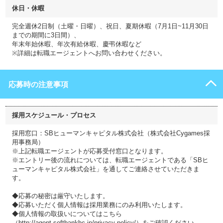
休日・休暇
完全週休2日制（土曜・日曜）、祝日、夏期休暇（7月1日~11月30日
までの期間に3日間）、
年末年始休暇、年次有給休暇、慶弔休暇など
※詳細は転職エージェントへお問い合わせください。
応募時の注意事項
採用スケジュール・プロセス
採用窓口：SBヒューマンキャピタル株式会社（株式会社Cygames採
用事務局）
※上記転職エージェントが応募受付窓口となります。
※エントリー後の流れについては、転職エージェントである「SBヒ
ューマンキャピタル株式会社」を通してご連絡させていただきま
す。
◆応募の秘密は厳守いたします。
◆応募いただく個人情報は採用業務にのみ利用いたします。
◆個人情報の取扱いについてはこちら
（http://agent.softbankhc.jp/privacy-policy/）をご確認ください。