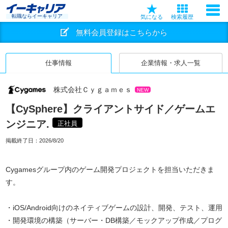
転職ならイーキャリア
気になる
検索履歴
無料会員登録はこちらから
仕事情報
企業情報・求人一覧
株式会社Ｃｙｇａｍｅｓ
NEW
【CySphere】クライアントサイド／ゲームエ
ンジニア.
正社員
掲載終了日：
2026/8/20
Cygamesグループ内のゲーム開発プロジェクトを担当いただきま
す。
・iOS/Android向けのネイティブゲームの設計、開発、テスト、運用
・開発環境の構築（サーバー・DB構築／モックアップ作成／プログ