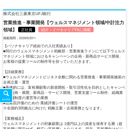
株式会社三菱東京UFJ銀行
営業推進・事業開発【ウェルスマネジメント領域/中計注力
領域】
正社員
紹介：
イーキャリアFA
に掲載
掲載期間：2026/5/20〜
【パソナキャリア経由での入社実績あり】
■同行のウェルスマネジメント戦略部・営業推進ラインにて以下ウェルス
マネジメント領域におけるキャンペーンの企画・新商品サービス開発、
お客様の提案ツールの制作等を担っていただきます。
【詳細業務】
■ウェルスマネジメントビジネス全般に関わる営業推進・事業開発施策の
企画立案・運営
■具体的には、富裕層顧客の新規開拓・取引活性化を目的としたキャンペ
ーン企画・展開、新商品・サービス開発、営業支援ツール制作、組織業
績評価制度の運営等の業務
条件変更
■営業店評価のための 業績評価シートの運営
※全国約300拠点に向けた 戦略立案・企画業務となります。
【業務補足】
ウェルスマネジメントの対象顧客は 1億円以上の資産を保有する層（超
富裕層に限定せず、幅広い富裕層）となります。現在、富裕層向けビジ