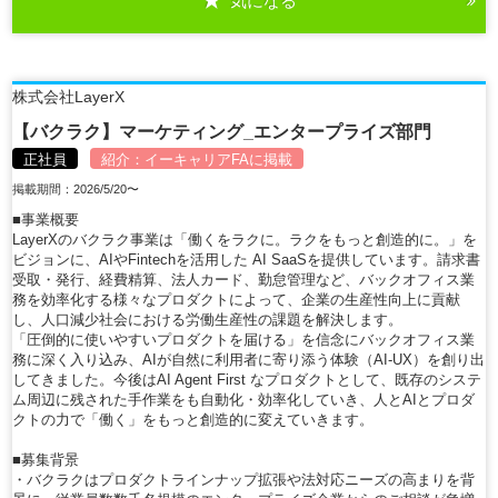
気になる
詳細を見る
株式会社LayerX
【バクラク】マーケティング_エンタープライズ部門
正社員
紹介：
イーキャリアFA
に掲載
掲載期間：2026/5/20〜
■事業概要
LayerXのバクラク事業は「働くをラクに。ラクをもっと創造的に。」を
ビジョンに、AIやFintechを活用した AI SaaSを提供しています。請求書
受取・発行、経費精算、法人カード、勤怠管理など、バックオフィス業
務を効率化する様々なプロダクトによって、企業の生産性向上に貢献
し、人口減少社会における労働生産性の課題を解決します。
「圧倒的に使いやすいプロダクトを届ける」を信念にバックオフィス業
務に深く入り込み、AIが自然に利用者に寄り添う体験（AI-UX）を創り出
してきました。今後はAI Agent First なプロダクトとして、既存のシステ
ム周辺に残された手作業をも自動化・効率化していき、人とAIとプロダ
クトの力で「働く」をもっと創造的に変えていきます。
■募集背景
・バクラクはプロダクトラインナップ拡張や法対応ニーズの高まりを背