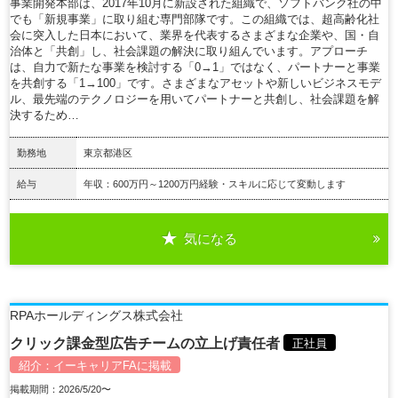
事業開発本部は、2017年10月に新設された組織で、ソフトバンク社の中
でも「新規事業」に取り組む専門部隊です。この組織では、超高齢化社
会に突入した日本において、業界を代表するさまざまな企業や、国・自
治体と「共創」し、社会課題の解決に取り組んでいます。アプローチ
は、自力で新たな事業を検討する「0→1」ではなく、パートナーと事業
を共創する「1→100」です。さまざまなアセットや新しいビジネスモデ
ル、最先端のテクノロジーを用いてパートナーと共創し、社会課題を解
決するため…
勤務地
東京都港区
給与
年収：600万円～1200万円経験・スキルに応じて変動します
気になる
詳細を見る
RPAホールディングス株式会社
クリック課金型広告チームの立上げ責任者
正社員
紹介：
イーキャリアFA
に掲載
掲載期間：2026/5/20〜