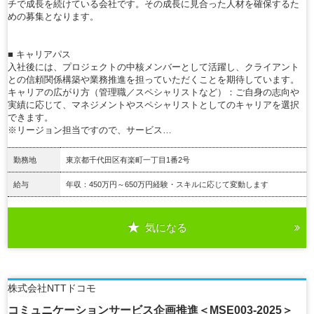
チで成長を続けている会社です。その成長に見合った人材を確保するた
めの募集となります。
■ キャリアパス
入社後には、プロジェクトの中核メンバーとして活躍し、クライアント
との信頼関係構築や業務推進を担っていただくことを期待しています。
キャリアの広がり方（管理職／スペシャリストなど）：ご自身の志向や
実績に応じて、マネジメントやスペシャリストとしてのキャリアを選択
できます。
※リージョン担当ですので、サービス…
勤務地
東京都千代田区有楽町一丁目1番2号
給与
年収：450万円～650万円経験・スキルに応じて変動します
気になる
詳細を見る
株式会社NTTドコモ
コミュニケーションサービス企画推進＜MSE003-2025＞