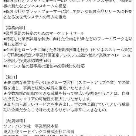
■保険会社とプラットフォーマーのビジネスアライアンスを作り、保険業
界の新たなビジネススキームを構築
■保険会社やプラットフォーマーに対して新たな保険商品リリースに必要
となる次世代システムの導入を推進
【職務内容】
■業界課題の特定のためのマーケットリサーチ
■特定した業界課題を解決に向けた企画をPMFなどのフレームワークを活
用し立案する
■企画案をローンチに向けた各種業務推進を行う（ビジネススキーム策定
／GTM戦略策定／事業計画策定／システム設計検討／業務オペレーショ
ン検討／投資承認調整 etc）
■ローンチ後の新事業の運営や改善検討の対応
【魅力】
★先進的な事業を手がけるグループ会社（スタートアップ企業）での業
務を通じ、事業と組織の成長を推進いただきます。
★少数精鋭の組織で大きな裁量を持って幅広い役割を担うことは、自身
の成長とキャリアの可能性の拡大につながります。
★また自ら新しいサービスを生み出し、世の中に届けていくという成長
期の企業だからこそ味わえるやりがいも非常に大きなもの。
【配属組織】
ソフトバンク社 事業開発本部
※入社後リードインクス株式会社に出向