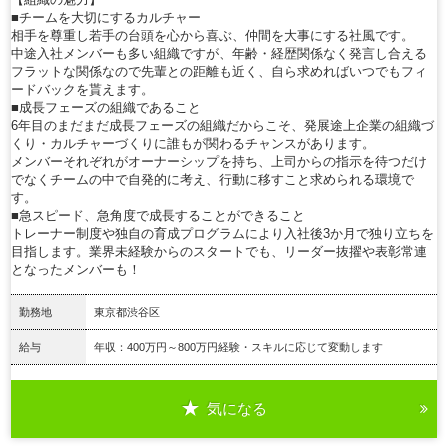
■チームを大切にするカルチャー
相手を尊重し若手の台頭を心から喜ぶ、仲間を大事にする社風です。
中途入社メンバーも多い組織ですが、年齢・経歴関係なく発言し合える
フラットな関係なので先輩との距離も近く、自ら求めればいつでもフィ
ードバックを貰えます。
■成長フェーズの組織であること
6年目のまだまだ成長フェーズの組織だからこそ、発展途上企業の組織づ
くり・カルチャーづくりに誰もが関わるチャンスがあります。
メンバーそれぞれがオーナーシップを持ち、上司からの指示を待つだけ
でなくチームの中で自発的に考え、行動に移すこと求められる環境で
す。
■急スピード、急角度で成長することができること
トレーナー制度や独自の育成プログラムにより入社後3か月で独り立ちを
目指します。業界未経験からのスタートでも、リーダー抜擢や表彰常連
となったメンバーも！
勤務地
東京都渋谷区
給与
年収：400万円～800万円経験・スキルに応じて変動します
気になる
詳細を見る