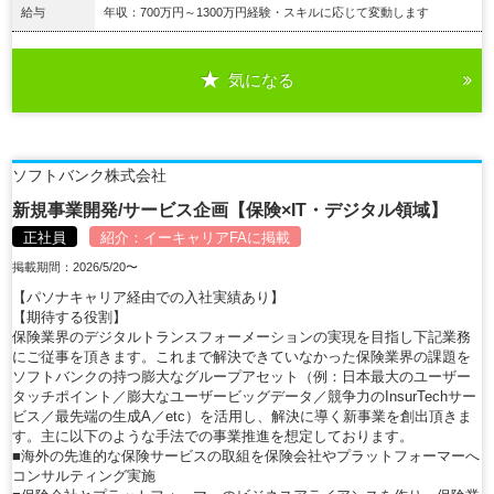
給与
年収：700万円～1300万円経験・スキルに応じて変動します
気になる
詳細を見る
ソフトバンク株式会社
新規事業開発/サービス企画【保険×IT・デジタル領域】
正社員
紹介：
イーキャリアFA
に掲載
掲載期間：2026/5/20〜
【パソナキャリア経由での入社実績あり】
【期待する役割】
保険業界のデジタルトランスフォーメーションの実現を目指し下記業務
にご従事を頂きます。これまで解決できていなかった保険業界の課題を
ソフトバンクの持つ膨大なグループアセット（例：日本最大のユーザー
タッチポイント／膨大なユーザービッグデータ／競争力のInsurTechサー
ビス／最先端の生成A／etc）を活用し、解決に導く新事業を創出頂きま
す。主に以下のような手法での事業推進を想定しております。
■海外の先進的な保険サービスの取組を保険会社やプラットフォーマーへ
コンサルティング実施