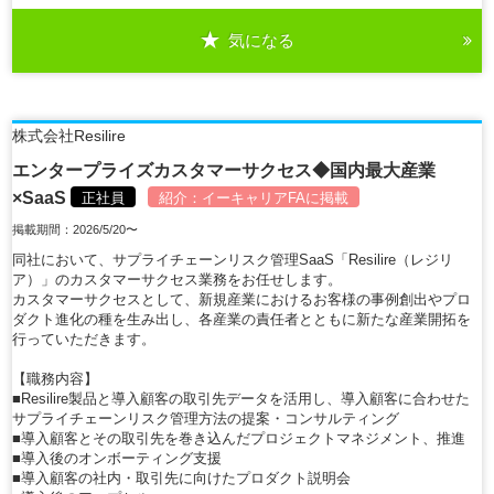
気になる
詳細を見る
株式会社Resilire
エンタープライズカスタマーサクセス◆国内最大産業
×SaaS
正社員
紹介：
イーキャリアFA
に掲載
掲載期間：2026/5/20〜
同社において、サプライチェーンリスク管理SaaS「Resilire（レジリ
ア）」のカスタマーサクセス業務をお任せします。
カスタマーサクセスとして、新規産業におけるお客様の事例創出やプロ
ダクト進化の種を生み出し、各産業の責任者とともに新たな産業開拓を
行っていただきます。
【職務内容】
■Resilire製品と導入顧客の取引先データを活用し、導入顧客に合わせた
サプライチェーンリスク管理方法の提案・コンサルティング
■導入顧客とその取引先を巻き込んだプロジェクトマネジメント、推進
■導入後のオンボーティング支援
■導入顧客の社内・取引先に向けたプロダクト説明会