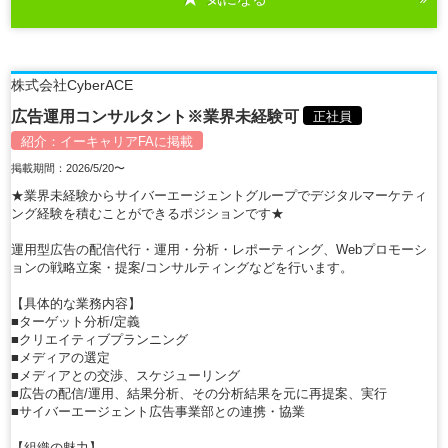
株式会社CyberACE
広告運用コンサルタント※業界未経験可
正社員
紹介：
イーキャリアFA
に掲載
掲載期間：2026/5/20〜
★業界未経験からサイバーエージェントグループでデジタルマーケティ
ング経験を積むことができるポジションです★
運用型広告の配信代行・運用・分析・レポーティング、Webプロモーシ
ョンの戦略立案・提案/コンサルティングなどを行います。
【具体的な業務内容】
■ターゲット分析/定義
■クリエイティブプランニング
■メディアの選定
■メディアとの交渉、スケジューリング
■広告の配信/運用、結果分析、その分析結果を元に再提案、実行
■サイバーエージェント広告事業部との連携・協業
【組織の魅力】