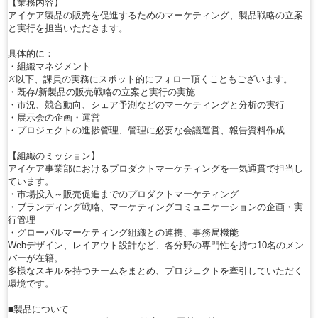
【業務内容】
アイケア製品の販売を促進するためのマーケティング、製品戦略の立案
と実行を担当いただきます。
具体的に：
・組織マネジメント
※以下、課員の実務にスポット的にフォロー頂くこともございます。
・既存/新製品の販売戦略の立案と実行の実施
・市況、競合動向、シェア予測などのマーケティングと分析の実行
・展示会の企画・運営
・プロジェクトの進捗管理、管理に必要な会議運営、報告資料作成
【組織のミッション】
アイケア事業部におけるプロダクトマーケティングを一気通貫で担当し
ています。
・市場投入～販売促進までのプロダクトマーケティング
・ブランディング戦略、マーケティングコミュニケーションの企画・実
行管理
・グローバルマーケティング組織との連携、事務局機能
Webデザイン、レイアウト設計など、各分野の専門性を持つ10名のメン
バーが在籍。
多様なスキルを持つチームをまとめ、プロジェクトを牽引していただく
環境です。
■製品について