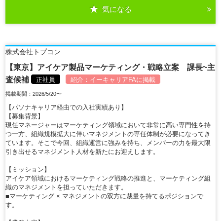
気になる
詳細を見る
株式会社トプコン
【東京】アイケア製品マーケティング・戦略立案 課長~主
査候補
正社員
紹介：
イーキャリアFA
に掲載
掲載期間：2026/5/20〜
【パソナキャリア経由での入社実績あり】
【募集背景】
現任マネージャーはマーケティング領域において非常に高い専門性を持
つ一方、組織規模拡大に伴いマネジメントの専任体制が必要になってき
ています。そこで今回、組織運営に強みを持ち、メンバーの力を最大限
引き出せるマネジメント人材を新たにお迎えします。
【ミッション】
アイケア領域におけるマーケティング戦略の推進と、マーケティング組
織のマネジメントを担っていただきます。
■マーケティング × マネジメントの双方に裁量を持てるポジションで
す。