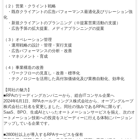
（２）営業・クライント戦略
・既存クライアントの広告パフォーマンス最適化及びリレーション強
化
・新規クライアントのプランニング（※提案営業活動の支援）
・広告予算の拡大提案、メディアプランニングの提案
（３）オペレーション管理
・運用戦略の設計・管理・実行支援
・広告パフォーマンスの分析・改善
・マネジメント・育成
（４）事業構造の改善
・ワークフローの見直し・改善・標準化
・テクノロジーを活用した高付加価値化及び業務自動化、効率化
【同社の魅力】
■RPAのリーディングカンパニーから、総合ITコンサル企業へ
2024年6月1日、RPAホールディングス株式会社から、オープングループ
株式会社に社名を変更しました。同社の強みであるRPAに限らず、
SaaS、BPO、生成AIといったオートメーションサービスを揃え、次のオ
ートメーション技術への投資をスピーディーに行える体制にバージョン
アップしている企業です。
■2800社以上が導入するRPAサービスを保有