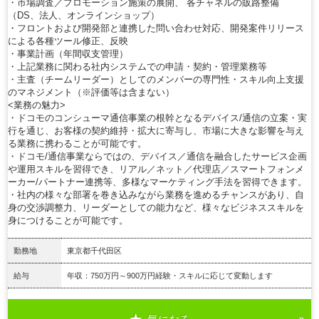
・市場調査／プロモーション施策の展開、 各チャネルの販路整備
（DS、法人、オンラインショップ）
・フロントおよび開発部と連携した問い合わせ対応、開発案件リリース
による各種ツール修正、反映
・事業計画（年間収支管理）
・上記業務に関わる社内システムでの申請・契約・管理業務等
・主査（チームリーダー）としてのメンバーの専門性・スキル向上支援
のマネジメント（※評価等は含まない）
<業務の魅力>
・ドコモのコンシューマ通信事業の根幹となるデバイス/通信の立案・実
行を通じ、お客様の契約維持・拡大に寄与し、市場に大きな影響を与え
る業務に携わることが可能です。
・ドコモ/通信事業ならではの、デバイス／通信を融合したサービス企画
や運用スキルを習得でき、リアル／ネット／代理店／スマートフォンメ
ーカー/パートナー連携等、多様なマーケティング手法を習得できます。
・社内の様々な部署を巻き込みながら業務を進めるチャンスがあり、自
身の交渉調整力、リーダーとしての能力など、様々なビジネススキルを
身につけることが可能です。
勤務地
東京都千代田区
給与
年収：750万円～900万円経験・スキルに応じて変動します