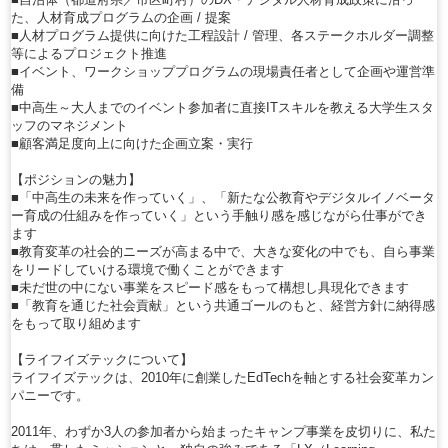
た、人材育成プログラムの企画 / 提案
■人材プログラム提供に向けた工程設計 / 管理、各ステークホルダー調整
等によるプロジェクト推進
■イベント、ワークショッププログラムの現場責任者として企画や運営準
備
■中高生～大人までのイベント参加者に直接ITスキルを教える大学生スタ
ッフのマネジメント
■顧客満足度向上に向けた企画立案・実行
【ポジションの魅力】
■「中高生の未来を作っていく」、「新たな公教育やデジタルイノベータ
ー育成の仕組みを作っていく」という手触り感を感じながら仕事ができ
ます
■教育変革の社会的ニーズが高まる中で、大きな変化の中でも、自ら事業
をリードしていける環境で働くことができます
■未だ世の中にない事業をスピード感をもって構想し具現化できます
■「教育を通じた社会貢献」という共通ゴールのもと、経営方針に納得感
をもって取り組めます
【ライフイズテックについて】
ライフイズテックは、2010年に創業したEdTechを軸とする社会変革カン
パニーです。
2011年、わずか3人の参加者から始まったキャンプ事業を皮切りに、私た