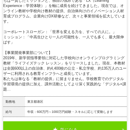
ちは一貫したミッションと、独自の強みである「LX（Learning
Experience：学習体験）」を軸に成長を続けてきました。現在では、オ
ンライン教材や学校向け教材の提供、自治体向けのイノベーション人材
育成プログラム、企業向けDX研修など、次々と事業領域を拡大していま
す。
コーポレートスローガン：「世界を変える力を、すべての人に。」
ミッション：「中高生ひとり一人の可能性を、一人でも多く、最大限伸
ばす」
【事業開発事業部について】
2019年、新学習指導要領に対応した学校向けオンラインプログラミング
教材「ライフイズテック レッスン」をリリースしました。現在、本教材
は全国600以上の自治体、約4,400校の公立・私立学校、約135万人のユー
ザーに利用される教育インフラへと成長しています。
私たちは単なる「教材の提供」に留まりません。学校教育でのデジタル
学習環境の提供に加え、課外活動としてより深く実践的な「デジタル×課
題…
勤務地
東京都港区
給与
年収：600万円～1000万円経験・スキルに応じて変動します
気になる
詳細を見る