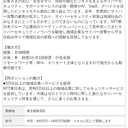
お客さまの安心・安全を守り、持続可能なビジネスを支えるサイバーセ
キュリティ、サポートサービスの企画・開発やAI、SaaS、デバイスを活
用したビジネスモデル創出に取り組んでいます。近年、世界的にサイバ
ー攻撃の被害が拡大しており、サイバーセキュリティ対策は地域社会の
みなさまにとっても欠かすことのできないものになっています。NTT東
日本グループは通信のリーディングカンパニーとして長年培ってきたサ
イバーセキュリティノウハウを駆使し地域企業をサイバー攻撃から守る
仕組み作りで地域社会の皆様への貢献を目指しております。
【働き方】
残業：月30時間
出張：有 頻度2か月1回程度・行先全国
リモートワーク率：80％ ※リモート主体となりますので地方からも勤
務可能です。
【同ポジションの魅力】
■3万社以上の地域企業へサービスを提供
NTT東日本は、常時3万社以上の地域企業に対してセキュリティサービス
を提供しています。今後はゼロトラスト時代に即した新たなサイバーセ
キュリティ対策を通じて、さらに多くのお客さまを…
勤務地
東京都新宿区
給与
年収：900万円～1400万円経験・スキルに応じて変動します