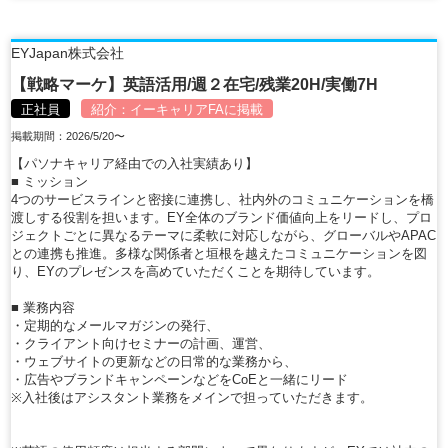
EYJapan株式会社
【戦略マーケ】英語活用/週２在宅/残業20H/実働7H
正社員
紹介：
イーキャリアFA
に掲載
掲載期間：2026/5/20〜
【パソナキャリア経由での入社実績あり】
■ ミッション
4つのサービスラインと密接に連携し、社内外のコミュニケーションを橋
渡しする役割を担います。EY全体のブランド価値向上をリードし、プロ
ジェクトごとに異なるテーマに柔軟に対応しながら、グローバルやAPAC
との連携も推進。多様な関係者と垣根を越えたコミュニケーションを図
り、EYのプレゼンスを高めていただくことを期待しています。
■ 業務内容
・定期的なメールマガジンの発行、
・クライアント向けセミナーの計画、運営、
・ウェブサイトの更新などの日常的な業務から、
・広告やブランドキャンペーンなどをCoEと一緒にリード
※入社後はアシスタント業務をメインで担っていただきます。