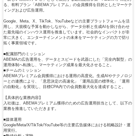
る、有料プラン「ABEMAプレミアム」の会員獲得を目的としたマーケテ
ィングおよび広告運用。
Google、Meta、X、TikTok、YouTubeなどの主要プラットフォームを活
用し、大規模な予算を動かしながら、データ分析と生成AIを掛け合わせ
た最先端のインハウス運用を推進しています。社会的なインパクトが非
常に大きく、エンターテインメントの未来をマーケティングの力で切り
拓く事業領域です。
■配属部門のミッション
ABEMAの広告運用を、データとスピードを武器にした「完全内製型」の
運用体制へ転換し、マーケティング成果を最大化させること。
■チームのミッション
ABEMAプレミアム会員獲得における運用の高度化。生成AIやテクノロジ
ーとの連携により、「意思決定の高速化」「運用品質の標準化」「運用
の自動化」を実現し、目標CPA内での会員数最大化を達成すること。
【具体的な業務内容】
入社後は、ABEMAプレミアム獲得のための広告運用担当として、以下の
業務を推進していただきます。
■媒体運用
Google/Meta/X/TikTok/YouTube等の主要広告媒体における戦略設計・運
用実行。
■数値分析・実験