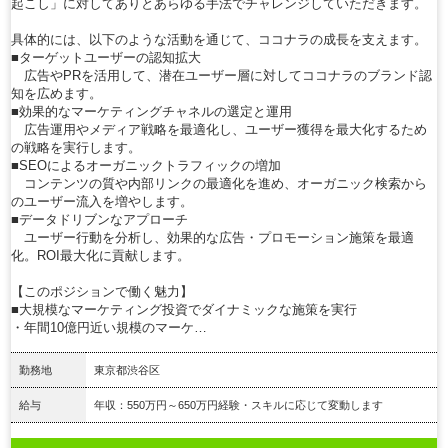
起こし」に対してありとあらゆる手法でチャレンジしていただきます。
具体的には、以下のような活動を通じて、ココナラの成長を支えます。
■ターゲットユーザーの認知拡大
広告やPRを活用して、潜在ユーザー層に対してココナラのブランド認
知を広めます。
■効果的なマーケティングチャネルの選定と運用
広告運用やメディア戦略を最適化し、ユーザー獲得を最大化するため
の戦略を実行します。
■SEOによるオーガニックトラフィックの増加
コンテンツの質や内部リンクの最適化を進め、オーガニック検索から
のユーザー流入を増やします。
■データドリブンなアプローチ
ユーザー行動を分析し、効果的な広告・プロモーション施策を最適
化。ROI最大化に貢献します。
【このポジションで働く魅力】
■大規模なマーケティング投資でダイナミックな施策を実行
・年間10億円近い規模のマーケ…
勤務地
東京都渋谷区
給与
年収：550万円～650万円経験・スキルに応じて変動します