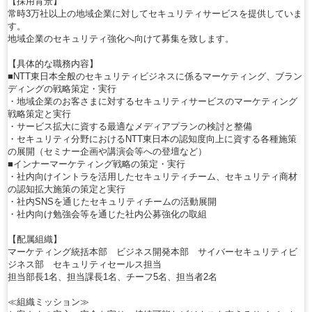
【採用背景】
常時3万社以上の地域企業に対してセキュリティサービスを提供していま
す。
地域企業のセキュリティ強化へ向けて募集を致します。
【具体的な職務内容】
■NTT東日本全般のセキュリティビジネスに係るマーケティング、ブラン
ディングの戦略策定・実行
・地域企業のお客さまに対するセキュリティサービスのマーケティング
戦略策定と実行
・サービス拡大に資する最適なメディアプランの検討と整備
・セキュリティ分野におけるNTT東日本の認知度向上に資する各種施策
の展開（セミナー企画や講演会等への登壇など）
■インナーマーケティング戦略の策定・実行
・社内向けイントラを活用したセキュリティチーム、セキュリティ商材
の認知拡大施策の策定と実行
・社内SNSを通じたセキュリティチームの活動展開
・社内向け勉強会等を通じた社内公募強化の取組
【配属組織】
マーケティング統括本部 ビジネス開発本部 サイバーセキュリティビ
ジネス部 セキュリティセールス担当
担当部長1名、担当課長1名、チーフ5名、担当者2名
≪組織ミッション≫