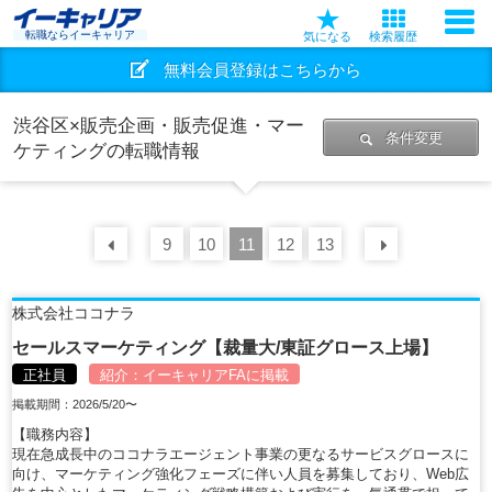
転職ならイーキャリア
気になる
検索履歴
無料会員登録はこちらから
渋谷区×販売企画・販売促進・マー
条件変更
ケティングの転職情報
前の
9
30
10
件
11
12
13
次の
30
株式会社ココナラ
セールスマーケティング【裁量大/東証グロース上場】
正社員
紹介：
イーキャリアFA
に掲載
掲載期間：2026/5/20〜
【職務内容】
現在急成長中のココナラエージェント事業の更なるサービスグロースに
向け、マーケティング強化フェーズに伴い人員を募集しており、Web広