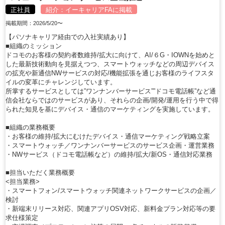
正社員
紹介：
イーキャリアFA
に掲載
掲載期間：2026/5/20〜
【パソナキャリア経由での入社実績あり】
■組織のミッション
ドコモのお客様の契約者数維持/拡大に向けて、AI/６G・IOWNを始めと
した最新技術動向を見据えつつ、スマートウォッチなどの周辺デバイス
の拡充や新通信NWサービスの対応/機能拡張を通じお客様のライフスタ
イルの変革にチャレンジしています。
所掌するサービスとしては”ワンナンバーサービス””ドコモ電話帳”など通
信会社ならではのサービスがあり、それらの企画/開発/運用を行う中で得
られた知見を基にデバイス・通信のマーケティングを実施しています。
■組織の業務概要
・お客様の維持/拡大にむけたデバイス・通信マーケティング戦略立案
・スマートウォッチ／ワンナンバーサービスのサービス企画・運営業務
・NWサービス（ドコモ電話帳など）の維持/拡大/新OS・通信対応業務
■担当いただく業務概要
<担当業務>
・スマートフォン/スマートウォッチ関連ネットワークサービスの企画／
検討
・新端末リリース対応、関連アプリOSV対応、新料金プラン対応等の要
求仕様策定