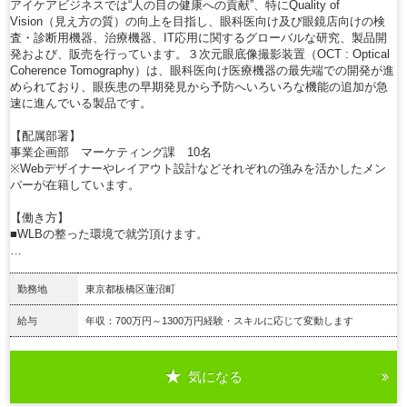
アイケアビジネスでは“人の目の健康への貢献”、特にQuality of
Vision（見え方の質）の向上を目指し、眼科医向け及び眼鏡店向けの検
査・診断用機器、治療機器、IT応用に関するグローバルな研究、製品開
発および、販売を行っています。３次元眼底像撮影装置（OCT : Optical
Coherence Tomography）は、眼科医向け医療機器の最先端での開発が進
められており、眼疾患の早期発見から予防へいろいろな機能の追加が急
速に進んでいる製品です。
【配属部署】
事業企画部 マーケティング課 10名
※Webデザイナーやレイアウト設計などそれぞれの強みを活かしたメン
バーが在籍しています。
【働き方】
■WLBの整った環境で就労頂けます。
…
勤務地
東京都板橋区蓮沼町
給与
年収：700万円～1300万円経験・スキルに応じて変動します
気になる
詳細を見る