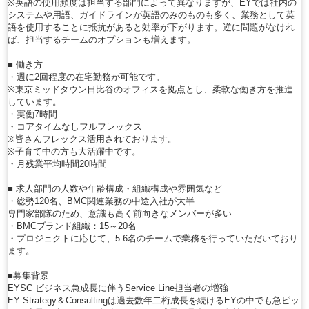
※英語の使用頻度は担当する部門によって異なりますが、EYでは社内の
システムや用語、ガイドラインが英語のみのものも多く、業務として英
語を使用することに抵抗があると効率が下がります。逆に問題がなけれ
ば、担当するチームのオプションも増えます。
■ 働き方
・週に2回程度の在宅勤務が可能です。
※東京ミッドタウン日比谷のオフィスを拠点とし、柔軟な働き方を推進
しています。
・実働7時間
・コアタイムなしフルフレックス
※皆さんフレックス活用されております。
※子育て中の方も大活躍中です。
・月残業平均時間20時間
■ 求人部門の人数や年齢構成・組織構成や雰囲気など
・総勢120名、BMC関連業務の中途入社が大半
専門家部隊のため、意識も高く前向きなメンバーが多い
・BMCブランド組織：15～20名
・プロジェクトに応じて、5-6名のチームで業務を行っていただいており
ます。
■募集背景
EYSC ビジネス急成長に伴うService Line担当者の増強
EY Strategy＆Consultingは過去数年二桁成長を続けるEYの中でも急ピッ