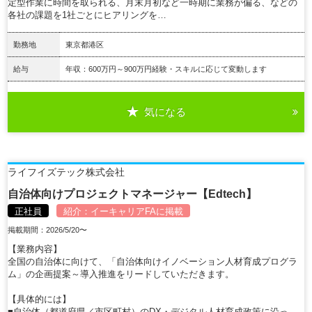
定型作業に時間を取られる、月末月初など一時期に業務が偏る、などの
各社の課題を1社ごとにヒアリングを…
勤務地
東京都港区
給与
年収：600万円～900万円経験・スキルに応じて変動します
気になる
詳細を見る
ライフイズテック株式会社
自治体向けプロジェクトマネージャー【Edtech】
正社員
紹介：
イーキャリアFA
に掲載
掲載期間：2026/5/20〜
【業務内容】
全国の自治体に向けて、「自治体向けイノベーション人材育成プログラ
ム」の企画提案～導入推進をリードしていただきます。
【具体的には】
■自治体（都道府県／市区町村）のDX・デジタル人材育成政策に沿っ