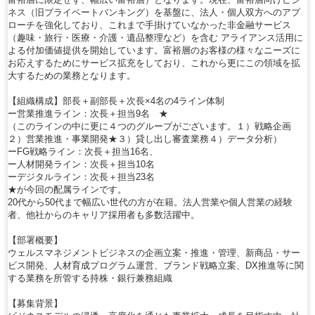
ネス（旧プライベートバンキング）を基盤に、法人・個人双方へのアプ
ローチを強化しており、これまで手掛けていなかった非金融サービス
（趣味・旅行・医療・介護・遺品整理など）を含む アライアンス活用に
よる付加価値提供を開始しています。富裕層のお客様の様々なニーズに
お応えするためにサービス拡充をしており、これから更にこの領域を拡
大するための業務となります。
【組織構成】部長＋副部長＋次長×4名の4ライン体制
ー営業推進ライン：次長＋担当9名 ★
（このラインの中に更に４つのグループがございます。１）戦略企画
２）営業推進・事業開発★３）貸し出し審査業務４）データ分析）
ーFG戦略ライン：次長＋担当16名、
ー人材開発ライン：次長＋担当10名
ーデジタルライン：次長＋担当23名
★が今回の配属ラインです。
20代から50代まで幅広い世代の方が在籍。法人営業や個人営業の経験
者、他社からのキャリア採用者も多数活躍中。
【部署概要】
ウェルスマネジメントビジネスの企画立案・推進・管理、新商品・サー
ビス開発、人材育成プログラム運営、ブランド戦略立案、DX推進等に関
する業務を所管する持株・銀行兼務組織
【募集背景】