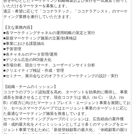
告を中心としたマーケティング戦略構築および実行を一気通貫で担って
いただけるマーケターを募集します。
適正・希望に応じて「ココナラテック」「ココナラアシスト」のマーケ
ティング業務を遂行していただきます。
【主な業務内容】
■各マーケティングチャネルの運用戦略の策定と実行
■新規マーケティング施策の立案/効果検証
■事業における課題抽出
■予算管理
■各チャネルのデータ管理/運用
■デジタル広告のROI最大化
■市場分析、競合リサーチ、ユーザーインサイト分析
■クリエイティブ検証・作成・管理
■セミナー、展示会などのオフラインマーケティングの設計・実行
【組織・チームのミッション】
ココナラのブランド認知度を高め、ターゲットを効果的に獲得し、事業
成長を加速させることです。現在ココナラは 個人（to C）・法人（to
B）の双方に向けたマーケットプレイス・エージェント事業を展開してお
り、セールスマーケグループではエージェント事業のターゲットに応じ
た最適なマーケティング施策を推進しています。
セールスマーケティンググループのミッションは、広告経由の案件獲
得・成約最大化をメインミッションとしてより多くのマッチングをエー
ジェント事業で生むために「新規登録顧客の最大化」「休眠顧客の掘り