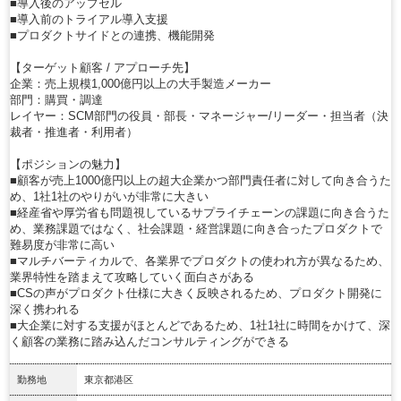
■導入後のアップセル
■導入前のトライアル導入支援
■プロダクトサイドとの連携、機能開発
【ターゲット顧客 / アプローチ先】
企業：売上規模1,000億円以上の大手製造メーカー
部門：購買・調達
レイヤー：SCM部門の役員・部長・マネージャー/リーダー・担当者（決
裁者・推進者・利用者）
【ポジションの魅力】
■顧客が売上1000億円以上の超大企業かつ部門責任者に対して向き合うた
め、1社1社のやりがいが非常に大きい
■経産省や厚労省も問題視しているサプライチェーンの課題に向き合うた
め、業務課題ではなく、社会課題・経営課題に向き合ったプロダクトで
難易度が非常に高い
■マルチバーティカルで、各業界でプロダクトの使われ方が異なるため、
業界特性を踏まえて攻略していく面白さがある
■CSの声がプロダクト仕様に大きく反映されるため、プロダクト開発に
深く携われる
■大企業に対する支援がほとんどであるため、1社1社に時間をかけて、深
く顧客の業務に踏み込んだコンサルティングができる
勤務地
東京都港区