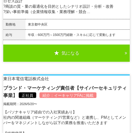
ロセス設計
?商談の質・量の最適化を目的としたシナリオ設計・分析・改善
?深い事前準備（企業情報収集・業務理解・競合…
勤務地
東京都中央区
給与
年収：600万円～1500万円経験・スキルに応じて変動します
気になる
詳細を見る
東日本電信電話株式会社
ブランド・マーケティング責任者【サイバーセキュリティ
事業】
正社員
紹介：
イーキャリアFA
に掲載
掲載期間：2026/5/20〜
【パソナキャリア経由での入社実績あり】
社内の関連組織（マーケティング/営業など）と連携し、PMとしてメン
バーをマネジメントしながら以下の業務を推進いただきます