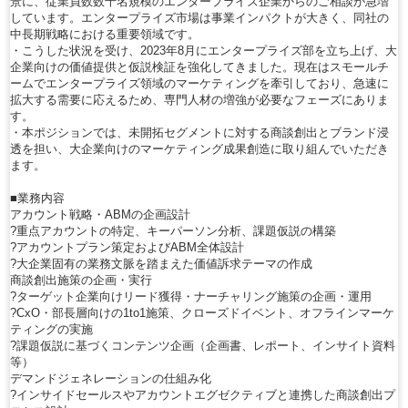
景に、従業員数数千名規模のエンタープライズ企業からのご相談が急増
しています。エンタープライズ市場は事業インパクトが大きく、同社の
中長期戦略における重要領域です。
・こうした状況を受け、2023年8月にエンタープライズ部を立ち上げ、大
企業向けの価値提供と仮説検証を強化してきました。現在はスモールチ
ームでエンタープライズ領域のマーケティングを牽引しており、急速に
拡大する需要に応えるため、専門人材の増強が必要なフェーズにありま
す。
・本ポジションでは、未開拓セグメントに対する商談創出とブランド浸
透を担い、大企業向けのマーケティング成果創造に取り組んでいただき
ます。
■業務内容
アカウント戦略・ABMの企画設計
?重点アカウントの特定、キーパーソン分析、課題仮説の構築
?アカウントプラン策定およびABM全体設計
?大企業固有の業務文脈を踏まえた価値訴求テーマの作成
商談創出施策の企画・実行
?ターゲット企業向けリード獲得・ナーチャリング施策の企画・運用
?CxO・部長層向けの1to1施策、クローズドイベント、オフラインマーケ
ティングの実施
?課題仮説に基づくコンテンツ企画（企画書、レポート、インサイト資料
等）
デマンドジェネレーションの仕組み化
?インサイドセールスやアカウントエグゼクティブと連携した商談創出プ