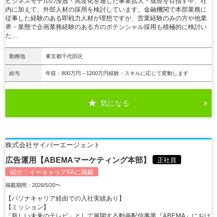
ビジネスモデルの浸透・高度化を通じた事業拡大・成長を目指す中、社
内に加えて、外部人材の採用を検討しています。金融機関で本部業務に
従事した経験のある即戦力人材が理想ですが、営業経験のみの方や他業
界・業態で企画業務経験のある方のポテンシャル採用も積極的に検討い
た…
勤務地
東京都千代田区
給与
年収：800万円～1200万円経験・スキルに応じて変動します
気になる
詳細を見る
株式会社サイバーエージェント
広告運用【ABEMAマーケティング本部】
正社員
紹介：
イーキャリアFA
に掲載
掲載期間：2026/5/20〜
【パソナキャリア経由での入社実績あり】
【ミッション】
「新しい未来のテレビ」として展開する動画配信事業『ABEMA』におけ