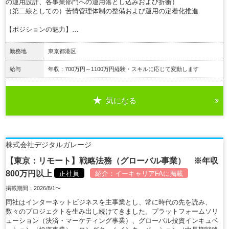
の運用設計、各事業部門への運用落とし込みおよび折衝）
（第二線としての）苦情管理体制の整備および運用の定着化推進
【ポジションの魅力】…
勤務地
東京都港区
給与
年収：700万円～1100万円経験・スキルに応じて変動します
気になる
詳細を見る
株式会社デジタルガレージ
【東京：リモート】戦略法務（グローバル事業） ※年収
800万円以上
正社員
紹介：
イーキャリアFA
に掲載
掲載期間：2026/8/1〜
同社はインターネットビジネスを主事業とし、常に時代の先を読み、
数々のプロジェクトを生み出し続けてきました。プラットフォームソリ
ューション（決済・マーケティング事業）、グローバル投資インキュベ