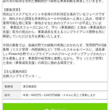
認可等の取得を含めた機動的かつ柔軟な事業戦略を推進していきます。
【募集背景】
現在はリスクアセスメントや全体の方針決定を進めているフェーズです
が、抽出された課題を具体的なルールや仕組みへと落とし込み、現場で
運用可能な形に実装・着地させるためのコアメンバーが不足していま
す。 事業拡大フェーズにおいて、守り（事業継続）と攻め（事業成長の
支援）双方の視点から、事業成長を支えるコンプライアンス態勢を共に
構築していただける方を募集いたします。
今回の募集では、金融分野での経験の有無にかかわらず、管理部門や2線
業務（リスク管理・内部統制など）で培ったスキルをベースに、成長著
しいFintech分野でコンプライアンスのプロへとステップアップされたい
方を募集します。事業部や経営陣と連携しながら、守り（リスク管理）
と攻め（事業成長支援）の両立に挑める環境です。
【主な業務内容】
法務コンプライアンス・…
勤務地
東京都港区
給与
年収：600万円～1100万円経験・スキルに応じて変動します