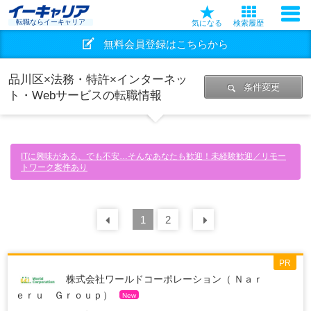
転職ならイーキャリア
気になる
検索履歴
無料会員登録はこちらから
品川区×法務・特許×インターネッ
条件変更
ト・Webサービスの転職情報
ITに興味がある、でも不安…そんなあなたも歓迎！未経験歓迎／リモー
トワーク案件あり
前の
1
30
2
件
次の
30
件
PR
株式会社ワールドコーポレーション（ Ｎａｒ
ｅｒｕ Ｇｒｏｕｐ）
New