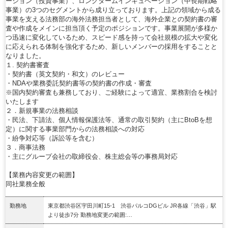
ーション（投資事業）、ロングタームインキュベーション（中長期戦略
事業）の3つのセグメントから成り立っております。上記の領域から成る
事業を支える法務部の海外法務担当者として、海外企業との契約書の審
査や作成をメインに担当頂く予定のポジションです。事業展開が多様か
つ迅速に変化しているため、スピード感を持って会社規模の拡大や変化
に応えられる体制を強化するため、新しいメンバーの採用をすることと
なりました。
１. 契約書審査
・契約書（英文契約・和文）のレビュー
・NDAや業務委託契約書等の契約書の作成・審査
※国内契約審査も兼務しており、ご経験によって適宜、業務割合を検討
いたします
２．新規事業の法務相談
・民法、下請法、個人情報保護法等、通常の取引契約（主にBtoBを想
定）に関する事業部門からの法務相談への対応
・紛争対応等（訴訟等を含む）
３．商事法務
・主にグループ会社の取締役会、株主総会等の事務局対応
【業務内容変更の範囲】
同社業務全般
勤務地
東京都渋谷区宇田川町15-1 渋谷パルコDGビル JR各線「渋谷」駅
より徒歩7分 勤務地変更の範囲:…