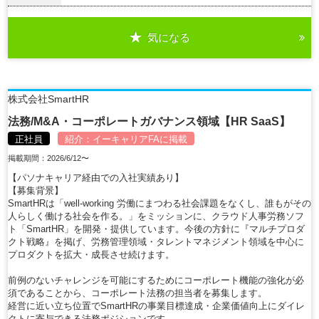
気になる
詳細を見る
株式会社SmartHR
法務/M&A・コーポレートガバナンス領域【HR SaaS】
正社員
紹介：
イーキャリアFA
に掲載
掲載期間：2026/6/12〜
【パソナキャリア経由での入社実績あり】
【募集背景】
SmartHRは「well-working 労働にまつわる社会課題をなくし、誰もがその
人らしく働ける社会を作る。」をミッションに、クラウド人事労務ソフ
ト「SmartHR」を開発・提供しています。今後の方針に『マルチプロダ
クト戦略』を掲げ、労務管理領域・タレントマネジメント領域を中心に
プロダクトを拡大・成長させ続けます。
前例のないチャレンジを可能にするためにコーポレート機能の強化が必
須であることから、コーポレート法務の担当者を募集します。
経営に近い立ち位置でSmartHRの事業目標達成・企業価値向上にダイレ
クトに寄与できる法務ポジションです。