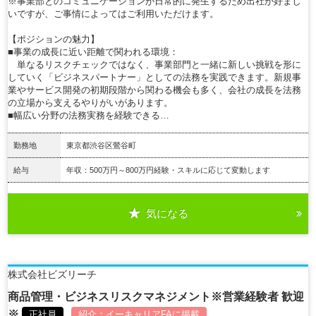
※事業部とのコミュニケーションが日常的に発生するため出社が好まし
いですが、ご事情によってはご利用いただけます。
【ポジションの魅力】
■事業の成長に近い距離で関われる環境：
単なるリスクチェックではなく、事業部門と一緒に新しい挑戦を形に
していく「ビジネスパートナー」としての法務を実践できます。新規事
業やサービス開発の初期段階から関わる機会も多く、会社の成長を法務
の立場から支えるやりがいがあります。
■幅広い分野の法務実務を経験できる…
勤務地
東京都渋谷区鶯谷町
給与
年収：500万円～800万円経験・スキルに応じて変動します
気になる
詳細を見る
株式会社ビズリーチ
商品管理・ビジネスリスクマネジメント※営業経験者 歓迎
※
正社員
紹介：
イーキャリアFA
に掲載