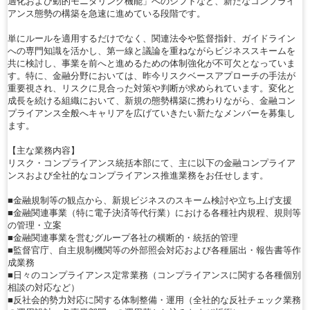
適化および動的モニタリング機能」へのシフトなど、新たなコンプライ
アンス態勢の構築を急速に進めている段階です。
単にルールを適用するだけでなく、関連法令や監督指針、ガイドライン
への専門知識を活かし、第一線と議論を重ねながらビジネススキームを
共に検討し、事業を前へと進めるための体制強化が不可欠となっていま
す。特に、金融分野においては、昨今リスクベースアプローチの手法が
重要視され、リスクに見合った対策や判断が求められています。変化と
成長を続ける組織において、新規の態勢構築に携わりながら、金融コン
プライアンス全般へキャリアを広げていきたい新たなメンバーを募集し
ます。
【主な業務内容】
リスク・コンプライアンス統括本部にて、主に以下の金融コンプライア
ンスおよび全社的なコンプライアンス推進業務をお任せします。
■金融規制等の観点から、新規ビジネスのスキーム検討や立ち上げ支援
■金融関連事業（特に電子決済等代行業）における各種社内規程、規則等
の管理・立案
■金融関連事業を営むグループ各社の横断的・統括的管理
■監督官庁、自主規制機関等の外部照会対応および各種届出・報告書等作
成業務
■日々のコンプライアンス定常業務（コンプライアンスに関する各種個別
相談の対応など）
■反社会的勢力対応に関する体制整備・運用（全社的な反社チェック業務