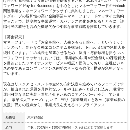
け合わせる領域でより良い価値を提供するため、2025年3月より『マネー
フォワード Pay for Business』を中心としたマネーフォワードのFintech
関連事業をマネーフォワードケッサイに集約しました。マネーフォワー
ドグループの親和性の高い金融事業をマネーフォワードケッサイに集約
することで、効率的な事業運営・ガバナンス強化を進めるとともに、許
認可等の取得を含めた機動的かつ柔軟な事業戦略を推進していきます。
【募集背景】
マネーフォワードは「お金を前へ。人生をもっと前へ。」というミッシ
ョンのもと、新たな金融エコシステムを構築し、Fintech領域で急拡大を
続けています。この成長を加速させるため、決済・与信領域を担うマネ
ーフォワードケッサイにおいては、 事業者の決済や資金繰りの課題解決
を目的としたファイナンスサービスを幅広く提供しており、金融ビジネ
スの要であるコンプライアンス態勢のさらなる強化・構築が急務となっ
ています。
現在はリスクアセスメントや全体の方針決定を進めているフェーズです
が、抽出された課題を具体的なルールや仕組みへと落とし込み、現場で
運用可能な形に実装・着地させるためのコアメンバーが不足していま
す。 事業拡大フェーズにおいて、守り（事業継続）と攻め（事業成長の
支援）双方の視点から、事業成長を支えるコンプライアンス…
勤務地
東京都港区
給与
年収：700万円～1300万円経験・スキルに応じて変動します