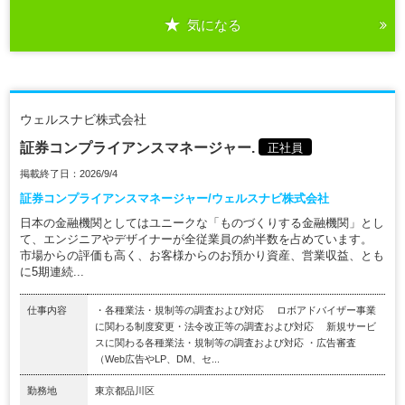
気になる
ウェルスナビ株式会社
証券コンプライアンスマネージャー.
正社員
掲載終了日：2026/9/4
証券コンプライアンスマネージャー/ウェルスナビ株式会社
日本の金融機関としてはユニークな「ものづくりする金融機関」とし
て、エンジニアやデザイナーが全従業員の約半数を占めています。
市場からの評価も高く、お客様からのお預かり資産、営業収益、とも
に5期連続...
仕事内容
・各種業法・規制等の調査および対応 ロボアドバイザー事業
に関わる制度変更・法令改正等の調査および対応 新規サービ
スに関わる各種業法・規制等の調査および対応 ・広告審査
（Web広告やLP、DM、セ...
勤務地
東京都品川区