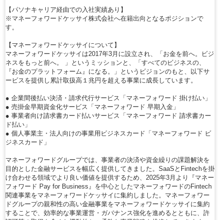
【パソナキャリア経由での入社実績あり】
※マネーフォワードケッサイ株式会社へ在籍出向となるポジションで
す。
【マネーフォワードケッサイについて】
マネーフォワードケッサイは2017年3月に設立され、「お金を前へ。ビジ
ネスをもっと前へ。 」というミッションと、「すべてのビジネスの、
『お金のプラットフォーム』になる。」というビジョンのもと、以下サ
ービスを提供し累計取扱高１兆円を超える事業に成長しています。
● 企業間後払い決済・請求代行サービス「マネーフォワード 掛け払い」
● 売掛金早期資金化サービス「マネーフォワード 早期入金」
● 事業者向け請求書カード払いサービス「マネーフォワード 請求書カー
ド払い」
● 個人事業主・法人向けの事業用ビジネスカード「マネーフォワード ビ
ジネスカード」
マネーフォワードグループでは、事業者の決済や資金繰りの課題解決を
目的とした金融サービスを幅広く提供してきました。SaaSとFintechを掛
け合わせる領域でより良い価値を提供するため、2025年3月より『マネー
フォワード Pay for Business』を中心としたマネーフォワードのFintech
関連事業をマネーフォワードケッサイに集約しました。マネーフォワー
ドグループの親和性の高い金融事業をマネーフォワードケッサイに集約
することで、効率的な事業運営・ガバナンス強化を進めるとともに、許