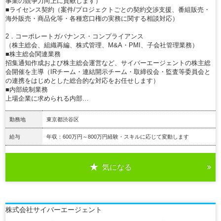
事業の競争力向上に貢献します）
■ライセンス契約（案件/プロジェクトごとの契約交渉支援、番組販売・
海外販売・商品化等・各種窓口権の実務に関する相談対応）
2．コーポレートガバナンス・コンプライアンス
（株主総会、組織再編、株式管理、M&A・PMI、子会社管理業務）
■株主総会関連業務
招集通知作成および株主総会運営など、サイバーエージェントの株主総
会開催を主導（IRチーム・連結開示チーム・取締役会・監査等委員会と
の連携をはじめとした総合的な対応をお任せします）
■内部統制業務
上場企業に求められる内部…
勤務地
東京都渋谷区
給与
年収：600万円～800万円経験・スキルに応じて変動します
気になる
詳細を見る
株式会社サイバーエージェント