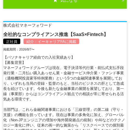
気になる
詳細を見る
株式会社マネーフォワード
全社的なコンプライアンス推進【SaaS×Fintech】
正社員
紹介：
イーキャリアFA
に掲載
掲載期間：2026/8/7〜
【パソナキャリア経由での入社実績あり】
【募集背景】
マネーフォワードグループは現在、電子決済等代行業・前払式支払手段
発行業・二月払い購入あっせん業・金融サービス仲介業・ファンド事業
（適格機関投資家等特例業務）という5つの金融関連事業を展開してお
り、いずれも当局の登録・監督のもと、当社のビジネスの肝として急成
長を続けています。今後も新たな金融事業の展開を展望しており、第一
線（事業部）からはコンプライアンス観点での相談が常に寄せられる活
気ある環境です。
当部門は、これら金融関連事業における「三線管理」の第二線（守り・
支援）の機能を担っています。現在は事業の多角化に加え、グローバル
化（Non-JPエンジニアの増加や海外開発拠点の統制）やAIなどのテクノ
ロジー進化に伴い、従来の画一的な施策から「リスクベースでの個別最