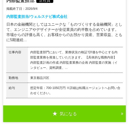
内部監査担当.
正社員
掲載終了日：2026/9/4
内部監査担当/ウェルスナビ株式会社
日本の金融機関としてはユニークな「ものづくりする金融機関」とし
て、エンジニアやデザイナーが全従業員の約半数を占めています。
市場からの評価も高く、お客様からのお預かり資産、営業収益、とも
に5期連続...
仕事内容
内部監査部門において、業務状況の検証?評価を中心とする内
部監査業務を推進していただきます。 【具体的な職務内容】
内部監査計画の作成 内部監査業務の企画 内部監査の実施（イ
ンタビュー、資料調査、...
勤務地
東京都品川区
給与
想定年収：700-1050万円 ※詳細は転職エージェントへお問い合
わせください。
気になる