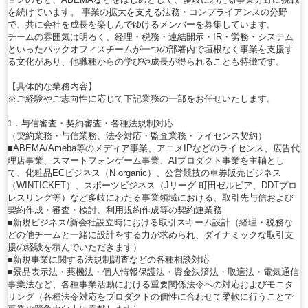
を続けています。 事業の拡大を支える法務・コンプライアンスの分野
で、共に会社を成長を楽しんでゆけるメンバーを募集しています。
チームの雰囲気は明るく、経理・税務・連結開示・IR・労務・システム
といったバックオフィスチームが一つの部署内で垣根なく事業を支援す
る文化があり、他職種からの学びや成長が得られることも特徴です。
【具体的な業務内容】
※ご経験やご志向性に応じて下記業務の一部をお任せいたします。
1．与信審査・契約審査・各種法規制対応
（契約業務・与信業務、法令対応・監査業務・ライセンス契約）
■ABEMA/Ameba等のメディア事業、アニメIPなどのライセンス、広告代
理店事業、スマートフォンゲーム事業、AIプロダクト事業を主軸とし
て、化粧品ECビジネス（N organic）、公営競技の車券販売ビジネス
（WINTICKET）、スポーツビジネス（Jリーグ 町田ゼルビア、DDTプロ
レスリング等）など多岐にわたる事業領域における、取引先与信および
契約作成・審査・検討、利用規約作成等の契約連業務
■新規ビジネス/新会社設立時における取引スキーム設計（経理・税務な
どの他チームと一緒に設計をする力が求められ、ダイナミックな取引支
援の経験を積んでいただきます）
■新規事業に関する法規制調査などの各種相談対応
■景品表示法・薬機法・個人情報保護法・資金決済法・取適法・電気通信
事業法など、各種事業活動における重要関係法令への対応およびモニタ
リング（各種法令対応をプロダクトの個性に合わせて柔軟に行うことで