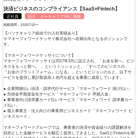
決済ビジネスのコンプライアンス【SaaS×Fintech】
正社員
紹介：
イーキャリアFA
に掲載
掲載期間：2026/7/10〜
【パソナキャリア経由での入社実績あり】
※マネーフォワードケッサイ株式会社へ在籍出向となるポジションで
す。
【マネーフォワードケッサイについて】
マネーフォワードケッサイは2017年3月に設立され、「お金を前へ。ビジ
ネスをもっと前へ。 」というミッションと、「すべてのビジネスの、
『お金のプラットフォーム』になる。」というビジョンのもと、以下サ
ービスを提供し累計取扱高１兆円を超える事業に成長しています。
● 企業間後払い決済・請求代行サービス「マネーフォワード 掛け払い」
● 売掛金早期資金化サービス「マネーフォワード 早期入金」
● 事業者向け請求書カード払いサービス「マネーフォワード 請求書カー
ド払い」
● 個人事業主・法人向けの事業用ビジネスカード「マネーフォワード ビ
ジネスカード」
マネーフォワードグループでは、事業者の決済や資金繰りの課題解決を
目的とした金融サービスを幅広く提供してきました。SaaSとFintechを掛