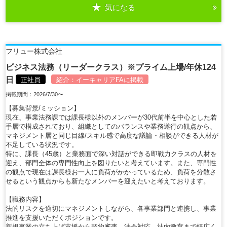
気になる
詳細を見る
フリュー株式会社
ビジネス法務（リーダークラス）※プライム上場/年休124
日
正社員
紹介：
イーキャリアFA
に掲載
掲載期間：2026/7/30〜
【募集背景/ミッション】
現在、事業法務課では課長様以外のメンバーが30代前半を中心とした若
手層で構成されており、組織としてのバランスや業務遂行の観点から、
マネジメント層と同じ目線/スキル感で高度な議論・相談ができる人材が
不足している状況です。
特に、課長（45歳）と業務面で深い対話ができる即戦力クラスの人材を
迎え、部門全体の専門性向上を図りたいと考えています。また、専門性
の観点で現在は課長様お一人に負荷がかかっているため、負荷を分散さ
せるという観点からも新たなメンバーを迎えたいと考えております。
【職務内容】
法的リスクを適切にマネジメントしながら、各事業部門と連携し、事業
推進を支援いただくポジションです。
新規事業の立ち上げ支援から契約審査、法令対応、社内教育まで幅広く