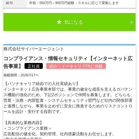
給与
年収：550万円～900万円経験・スキルに応じて変動します
気になる
詳細を見る
株式会社サイバーエージェント
コンプライアンス・情報セキュリティ【インターネット広
告事業】
正社員
紹介：
イーキャリアFA
に掲載
掲載期間：2026/7/17〜
【パソナキャリア経由での入社実績あり】
インターネット広告事業本部では、事業の健全な成長を支えるガバナン
ス機能の強化のため、下記2ポジションで仲間を募集します。どちらも、
営業・法務・内部監査・システムセキュリティ部門など社内の関係部署
と連携しながら、事業を止めずに安全に推進するためのリスクコントロ
ールを設計・実行する役割です。
【具体的な業務内容】
＜コンプライアンス業務＞
広告配信の健全化、契約管理、社内啓蒙活動をお任せします。