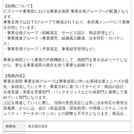
【組織について】
ビズリーチ事業部における事業企画部 事業企画グループへの配属となり
ます。
事業企画では以下3グループで構成されており、各所属メンバーにて業務
を分担しています。
・事業企画グループ（戦略策定、サービス設計、商品管理など）
・事業推進グループ（事業運営、組織風土醸成、法令対応・ガバナン
ス）
・事業管理グループ（予算策定、事業経営管理など）
事業企画部という事業の中枢機能として、他部門を巻き込みリードしな
がら、更なる事業成長の責任を担う重要な組織です。
【職務内容】
事業企画部 事業企画グループは事業成長に伴いお客様企業とニーズが変
化・多様化していく中で、事業方針に基づいてサービス・商品の設計・
企画支援～実装を営業部門・バックオフィスなどの各部門と連携して進
めていく部門になります。
上記を推進していくに際し、当部の意思決定には常に法令対応や善管注
意義務、さらには、会計（収益認識・課金処理）や情報システム（セキ
ュリティ・データガバナンス）との調整も不可欠となります。商品企…
勤務地
東京都渋谷区