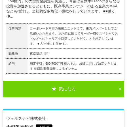
「50億円」の大型資金調達を実施し、今後は自動車×Techのさらなる
投資を加速させるとともに、既存事業とシナジーのある企業のM&A
なども検討し、全社的な多角化・挑戦を行っていきます。 ■■働く
仲...
仕事内容
コーポレート本部の法務ユニットにて、主力メンバーとしてご
活躍いただきます。 志向性に応じてリーダー職やスペシャリス
トなどへのキャリアを目指していただくことを想定していま
す。 ▼入社後にお任せす...
勤務地
東京都品川区
給与
想定年収：500-700万円 ※スキル、経験に応じて決定いたしま
す ※別途事業貢献によるインセ...
気になる
ウェルスナビ株式会社