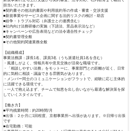
担当いただきます。
■契約書その他法的書面や利用規約等の作成・審査・交渉支援
■新規事業やサービス企画に関する法的リスクの検討・助言
■紛争・トラブル対応（弁護士との連携含む）
■社内向け法務研修の実施（下請法、景品表示法など）
■キャンペーンや広告表現などの法令適合性チェック
■契約書管理全般
■その他契約関連業務全般
【組織構成】
事業法務課：課長1名、課員3名（うち派遣社員1名を含む）
・風通しがよく、情報共有や意見交換が活発な職場です。
・「相談しやすい法務」をモットーに、事業部門との距離が近く、日常
的に気軽に相談・議論できる雰囲気があります。
・メンバー同士のコミュニケーションがフラットで、経験に応じ主体的
に活躍できる環境です。
・一人で抱え込まず、チームで知恵を出し合いながら最適な解決策を探
していくスタイルです。
【働き方】
■平均残業時間：約20時間/月
■出張：２か月に1回程度、京都事業所へ出張があります。※日帰り出張
です
■在宅勤務：可能