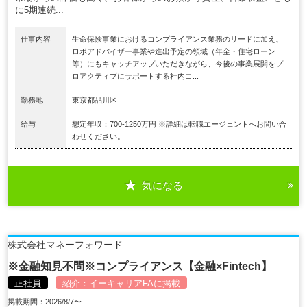
に5期連続...
仕事内容
生命保険事業におけるコンプライアンス業務のリードに加え、
ロボアドバイザー事業や進出予定の領域（年金・住宅ローン
等）にもキャッチアップいただきながら、今後の事業展開をプ
ロアクティブにサポートする社内コ...
勤務地
東京都品川区
給与
想定年収：700-1250万円 ※詳細は転職エージェントへお問い合
わせください。
気になる
株式会社マネーフォワード
※金融知見不問※コンプライアンス【金融×Fintech】
正社員
紹介：
イーキャリアFA
に掲載
掲載期間：2026/8/7〜