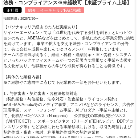
法務・コンプライアンス※未経験可【東証プライム上場】
正社員
紹介：
イーキャリアFA
に掲載
掲載期間：2026/7/30〜
【パソナキャリア経由での入社実績あり】
サイバーエージェントでは「21世紀を代表する会社を創る」というビジ
ョンのもと、ABEMAなどをはじめとして、多岐にわたる事業分野に挑戦
を続けています。 事業の拡大を支える法務・コンプライアンスの分野
で、共に会社を成長を楽しんでゆけるメンバーを募集しています。
チームの雰囲気は明るく、経理・税務・連結開示・IR・労務・システム
といったバックオフィスチームが一つの部署内で垣根なく事業を支援す
る文化があり、他職種からの学びや成長が得られることも特徴です。
【具体的な業務内容】
※ご経験やご志向性に応じて下記業務の一部をお任せいたします。
1．与信審査・契約審査・各種法規制対応
（契約業務・与信業務、法令対応・監査業務・ライセンス契約）
■ABEMA/Ameba等のメディア事業、アニメIPなどのライセンス、広告代
理店事業、スマートフォンゲーム事業、AIプロダクト事業を主軸とし
て、化粧品ECビジネス（N organic）、公営競技の車券販売ビジネス
（WINTICKET）、スポーツビジネス（Jリーグ 町田ゼルビア、DDTプロ
レスリング等）など多岐にわたる事業領域における、取引先与信および
契約作成・審査・検討、利用規約作成等の契約連業務
■新規ビジネス/新会社設立時における取引スキーム設計（経理・税務な