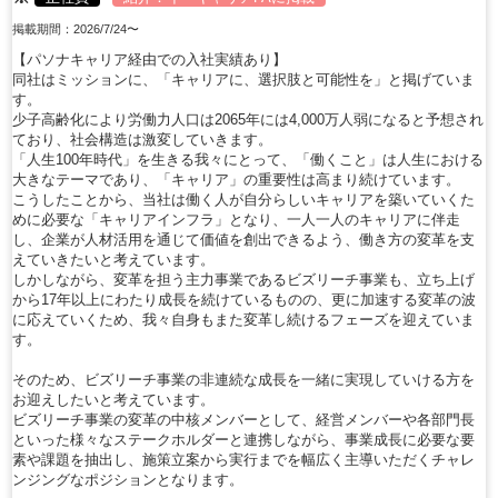
掲載期間：2026/7/24〜
【パソナキャリア経由での入社実績あり】
同社はミッションに、「キャリアに、選択肢と可能性を」と掲げていま
す。
少子高齢化により労働力人口は2065年には4,000万人弱になると予想され
ており、社会構造は激変していきます。
「人生100年時代」を生きる我々にとって、「働くこと」は人生における
大きなテーマであり、「キャリア」の重要性は高まり続けています。
こうしたことから、当社は働く人が自分らしいキャリアを築いていくた
めに必要な「キャリアインフラ」となり、一人一人のキャリアに伴走
し、企業が人材活用を通じて価値を創出できるよう、働き方の変革を支
えていきたいと考えています。
しかしながら、変革を担う主力事業であるビズリーチ事業も、立ち上げ
から17年以上にわたり成長を続けているものの、更に加速する変革の波
に応えていくため、我々自身もまた変革し続けるフェーズを迎えていま
す。
そのため、ビズリーチ事業の非連続な成長を一緒に実現していける方を
お迎えしたいと考えています。
ビズリーチ事業の変革の中核メンバーとして、経営メンバーや各部門長
といった様々なステークホルダーと連携しながら、事業成長に必要な要
素や課題を抽出し、施策立案から実行までを幅広く主導いただくチャレ
ンジングなポジションとなります。