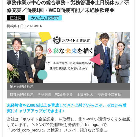
事務作業が中心の総合事務・労務管理◆土日祝休み／研
修充実／面接1回・WEB面接可能／未経験歓迎◆
正社員
かんたん応募可
掲載終了日：2026/8/14
業界未経験歓迎
職種未経験歓迎
学歴不問
PC経験不要
土日祝休み
交通費全額支給
未経験者を2300名以上を育成してきた当社だからこそ、ゼロから着
実にキャリアアップができます♪
当社は「ホワイト企業認定」を取得し、働きやすい環境づくりを徹底
しています。 ＼SNSで特別情報も発信中／ Instagramで
「world_corp_recruit」と検索！ メンバー紹介など限定...