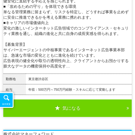
健全化に直結する手応えを感じられます。
■「攻めるための守り」を体現できる環境
単なる管理業務に留まらず、リスクを特定し、どうすれば事業を止めず
に安全に推進できるかを考える業務に携われます。
■キャリアの市場価値向上
変化の激しいインターネット広告領域でのコンプライアンス・セキュリ
ティ業務を通し、組織の進化と共に自身の成長実感を得られます。
【募集背景】
サイバーエージェントの中核事業であるインターネット広告事業本部
は、急速な市場の変化とともに進化を続けています。
広告表現の健全化や取引の透明性向上、クライアントからお預かりする
膨大なデータの機密保持や高度化す…
勤務地
東京都渋谷区
給与
年収：500万円～750万円経験・スキルに応じて変動します
条件変更
気になる
詳細を見る
株式会社マネーフォワード