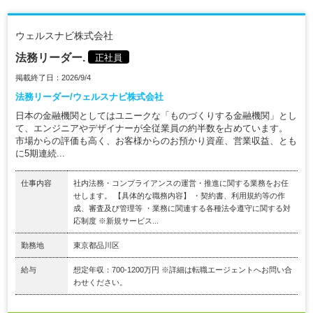
ウェルスナビ株式会社
法務リーダー.
正社員
掲載終了日：2026/9/4
法務リーダー/ウェルスナビ株式会社
日本の金融機関としてはユニークな「ものづくりする金融機関」とし
て、エンジニアやデザイナーが全従業員の約半数を占めています。
市場からの評価も高く、お客様からのお預かり資産、営業収益、とも
に5期連続...
仕事内容
社内法務・コンプライアンスの運営・推進に関する業務をお任
せします。 【具体的な職務内容】 ・契約書、利用規約等の作
成、審査及び管理等 ・業務に関連する各種法令遵守に関する対
応制度 ※新規サービス...
勤務地
東京都品川区
給与
想定年収：700-1200万円 ※詳細は転職エージェントへお問い合
わせください。