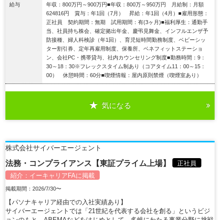
給与
年収：800万円～900万円■年収：800万～950万円 月給制：月額
624816円 賞与：年1回（7月） 昇給：年1回（4月）■雇用形態：
正社員 契約期間：無期 試用期間：有(3ヶ月)■福利厚生：通勤手
当、社員持ち株会、確定拠出年金、慶弔見舞金、インフルエンザ予
防接種、婦人科検診（年1回）、育児短時間勤務制度、ベビーシッ
ター割引券、定年再雇用制度、保養所、ベネフィットステーショ
ン、会社PC・携帯貸与、社内カウンセリング制度■勤務時間：9：
30～18：30※フレックスタイム制あり（コアタイム11：00～15：
00） 休憩時間：60分■喫煙情報：屋内原則禁煙（喫煙室あり）
気になる
詳細を見る
株式会社サイバーエージェント
法務・コンプライアンス【東証プライム上場】
正社員
紹介：
イーキャリアFA
に掲載
掲載期間：2026/7/30〜
【パソナキャリア経由での入社実績あり】
サイバーエージェントでは「21世紀を代表する会社を創る」というビジ
ョンのもと、ABEMAなどをはじめとして、多岐にわたる事業分野に挑戦