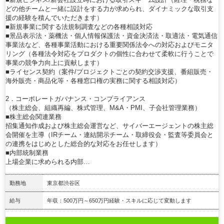
どの他チームと一緒に設計をする力が求められ、ダイナミックな取引支
援の経験を積んでいただきます）
■新規事業に関する法規制調査などの各種相談対応
■景品表示法・薬機法・個人情報保護法・資金決済法・取適法・電気通信
事業法など、各種事業活動における重要関係法令への対応およびモニタ
リング（各種法令対応をプロダクトの個性に合わせて柔軟に行うことで
事業の競争力向上に貢献します）
■ライセンス契約（案件/プロジェクトごとの契約交渉支援、番組販売・
海外販売・商品化等・各種窓口権の実務に関する相談対応）
2．コーポレートガバナンス・コンプライアンス
（株主総会、組織再編、株式管理、M&A・PMI、子会社管理業務）
■株主総会関連業務
招集通知作成および株主総会運営など、サイバーエージェントの株主総
会開催を主導（IRチーム・連結開示チーム・取締役会・監査等委員会と
の連携をはじめとした総合的な対応をお任せします）
■内部統制業務
上場企業に求められる内部…
勤務地
東京都渋谷区
給与
年収：500万円～650万円経験・スキルに応じて変動します