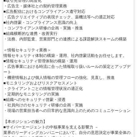
■取引先管理の高度化
・広告主・媒体社との契約管理業務
■広告配信におけるコンプライアンス遵守対応
・広告クリエイティブの表現チェック、薬機法等への適正対応
■社内啓蒙・コンプライアンス意識の向上
・コンプライアンス研修の企画・実施・推進
■組織横断的な連携・改善実行
・法務、内部監査、営業部門との連携による課題解決スキームの構築
＜情報セキュリティ業務＞
情報セキュリティ体制の構築・運用、社内啓蒙活動をお任せします。
■情報セキュリティ管理体制の構築・運用
・広告事業における時流に合った情報取り扱いルールの策定とアップデ
ート
・機密情報および個人情報の管理フローの強化、見直し、推進
■モニタリングおよびリスクアセスメント
・クライアントごとの情報管理状況の適正化
・定期的なモニタリングの実施
■組織へのセキュリティ啓蒙・浸透
・社員向けのセキュリティ研修の企画・実施
・現場の営業担当者への日常的な意識向上のためのコミュニケーション
【本ポジションの魅力】
■サイバーエージェントの中核事業を支える影響力 －
業界のリーディングカンパニーにおいて、自分の意思決定が事業全体の