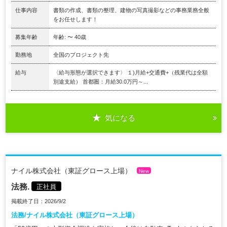
仕事内容
書類の作成、書類の整理、建物の写真撮影などの事務業務全般
をお任せします！
募集年齢
年齢: 〜 40歳
勤務地
全国のプロジェクト先
給与
〈給与形態が選択できます〉 １)月給+交通費+（残業代は全額
別途支給） 首都圏：月給30.0万円～...
気になる
ナイル株式会社（東証グロース上場）
New
法務.
正社員
掲載終了日：2026/9/2
法務/ナイル株式会社（東証グロース上場）