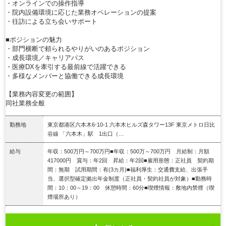
・オンラインでの操作指導
・院内設備環境に応じた業務オペレーションの提案
・往訪による立ち会いサポート
■ポジションの魅力
・部門横断で頼られるやりがいのあるポジション
・成長環境／キャリアパス
・医療DXを牽引する最前線で活躍できる
・多様なメンバーと協働できる成長環境
【業務内容変更の範囲】
同社業務全般
勤務地
東京都港区六本木6-10-1 六本木ヒルズ森タワー13F 東京メトロ日比
谷線 「六本木」駅 1出口（…
給与
年収：500万円～700万円■年収：500万～700万円 月給制：月額
417000円 賞与：年2回 昇給：年2回■雇用形態：正社員 契約期
間：無期 試用期間：有(3カ月)■福利厚生：交通費支給、出張手
当、選択型確定拠出年金制度（正社員・契約社員が対象）■勤務時
間：10：00～19：00 休憩時間：60分■喫煙情報：敷地内禁煙（喫
煙場所あり）