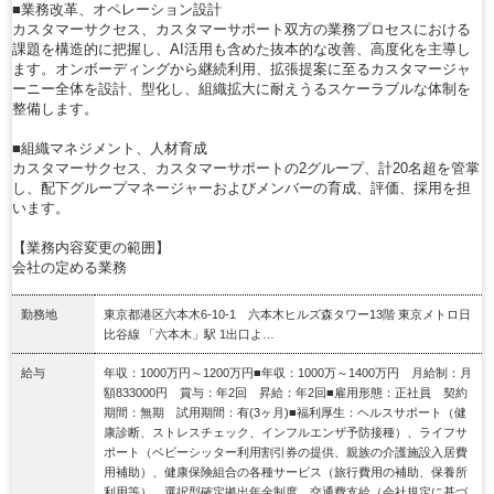
■業務改革、オペレーション設計
カスタマーサクセス、カスタマーサポート双方の業務プロセスにおける
課題を構造的に把握し、AI活用も含めた抜本的な改善、高度化を主導し
ます。オンボーディングから継続利用、拡張提案に至るカスタマージャ
ーニー全体を設計、型化し、組織拡大に耐えうるスケーラブルな体制を
整備します。
■組織マネジメント、人材育成
カスタマーサクセス、カスタマーサポートの2グループ、計20名超を管掌
し、配下グループマネージャーおよびメンバーの育成、評価、採用を担
います。
【業務内容変更の範囲】
会社の定める業務
勤務地
東京都港区六本木6-10-1 六本木ヒルズ森タワー13階 東京メトロ日
比谷線 「六本木」駅 1出口よ…
給与
年収：1000万円～1200万円■年収：1000万～1400万円 月給制：月
額833000円 賞与：年2回 昇給：年2回■雇用形態：正社員 契約
期間：無期 試用期間：有(3ヶ月)■福利厚生：ヘルスサポート（健
康診断、ストレスチェック、インフルエンザ予防接種）、ライフサ
ポート（ベビーシッター利用割引券の提供、親族の介護施設入居費
用補助）、健康保険組合の各種サービス（旅行費用の補助、保養所
利用等）、選択型確定拠出年金制度、交通費支給（会社規定に基づ