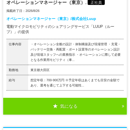
オペレーションマネージャー（東京）.
正社員
掲載終了日：2026/8/26
オペレーションマネージャー（東京）/株式会社Luup
電動マイクロモビリティのシェアリングサービス「LUUP（ルー
プ）」の提供
仕事内容
・オペレーション全般の設計・体制構築及び現場管理 ・充電・
バッテリー交換・再配置・ポート設置等のオペレーション設計
及び現場スタッフへの業務指示 ・オペレーションに際して必要
となる作業用モビリティ（車...
勤務地
東京都大田区
給与
想定年収：700-900万円 ※予定年収はあくまでも目安の金額で
あり、選考を通じて上下する可能性...
気になる