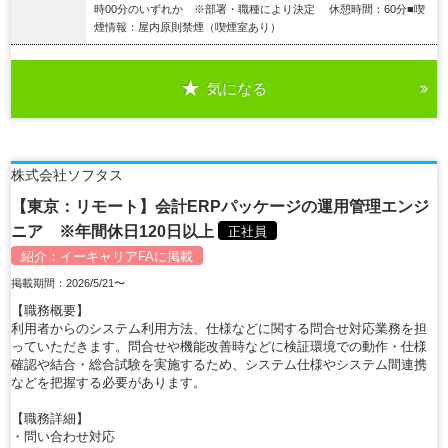
時00分のいずれか ※部署・職種により決定 休憩時間：60分■喫
煙情報：屋内原則禁煙（喫煙室あり）
気になる
詳細を見る
株式会社ソフタス
【東京：リモート】会計ERPパッケージの運用管理エンジ
ニア ※年間休日120日以上
正社員
紹介：
イーキャリアFA
に掲載
掲載期間：2026/5/21〜
【職務概要】
利用者からのシステム利用方法、仕様などに関する問合せ対応業務を担
っていただきます。問合せや機能改善時などに検証環境での動作・仕様
確認や結合・総合試験を実施するため、システム仕様やシステム間連携
などを把握する必要があります。
【職務詳細】
・問い合わせ対応