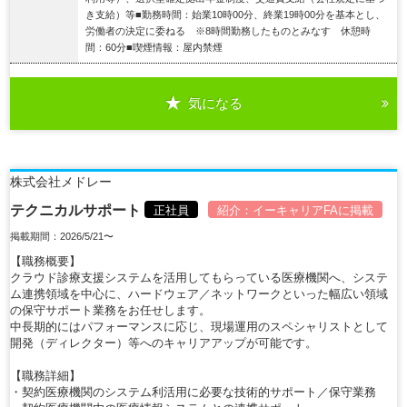
き支給）等■勤務時間：始業10時00分、終業19時00分を基本とし、
労働者の決定に委ねる ※8時間勤務したものとみなす 休憩時
間：60分■喫煙情報：屋内禁煙
気になる
詳細を見る
株式会社メドレー
テクニカルサポート
正社員
紹介：
イーキャリアFA
に掲載
掲載期間：2026/5/21〜
【職務概要】
クラウド診療支援システムを活用してもらっている医療機関へ、システ
ム連携領域を中心に、ハードウェア／ネットワークといった幅広い領域
の保守サポート業務をお任せします。
中長期的にはパフォーマンスに応じ、現場運用のスペシャリストとして
開発（ディレクター）等へのキャリアアップが可能です。
【職務詳細】
・契約医療機関のシステム利活用に必要な技術的サポート／保守業務