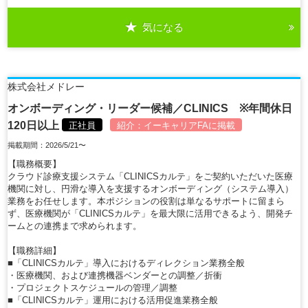
気になる
詳細を見る
株式会社メドレー
オンボーディング・リーダー候補／CLINICS ※年間休日
120日以上
正社員
紹介：
イーキャリアFA
に掲載
掲載期間：2026/5/21〜
【職務概要】
クラウド診療支援システム「CLINICSカルテ」をご契約いただいた医療
機関に対し、円滑な導入を支援するオンボーディング（システム導入）
業務をお任せします。本ポジションの役割は単なるサポートに留まら
ず、医療機関が「CLINICSカルテ」を最大限に活用できるよう、開発チ
ームとの連携まで求められます。
【職務詳細】
■「CLINICSカルテ」導入におけるディレクション業務全般
・医療機関、および連携機器ベンダーとの調整／折衝
・プロジェクトスケジュールの管理／調整
■「CLINICSカルテ」運用における活用促進業務全般