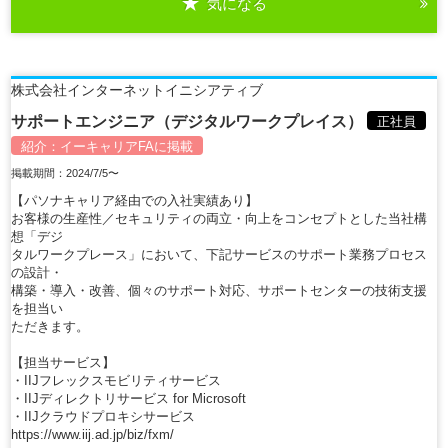
気になる
詳細を見る
株式会社インターネットイニシアティブ
サポートエンジニア（デジタルワークプレイス）
正社員
紹介：
イーキャリアFA
に掲載
掲載期間：2024/7/5〜
【パソナキャリア経由での入社実績あり】
お客様の生産性／セキュリティの両立・向上をコンセプトとした当社構
想「デジ
タルワークプレース」において、下記サービスのサポート業務プロセス
の設計・
構築・導入・改善、個々のサポート対応、サポートセンターの技術支援
を担当い
ただきます。
【担当サービス】
・IIJフレックスモビリティサービス
・IIJディレクトリサービス for Microsoft
・IIJクラウドプロキシサービス
https://www.iij.ad.jp/biz/fxm/