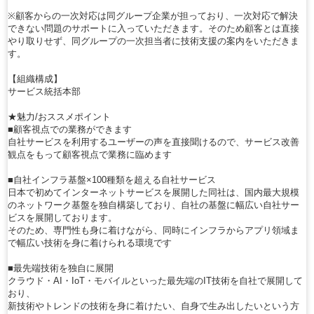
※顧客からの一次対応は同グループ企業が担っており、一次対応で解決
できない問題のサポートに入っていただきます。そのため顧客とは直接
やり取りせず、同グループの一次担当者に技術支援の案内をいただきま
す。
【組織構成】
サービス統括本部
★魅力/おススメポイント
■顧客視点での業務ができます
自社サービスを利用するユーザーの声を直接聞けるので、サービス改善
観点をもって顧客視点で業務に臨めます
■自社インフラ基盤×100種類を超える自社サービス
日本で初めてインターネットサービスを展開した同社は、国内最大規模
のネットワーク基盤を独自構築しており、自社の基盤に幅広い自社サー
ビスを展開しております。
そのため、専門性も身に着けながら、同時にインフラからアプリ領域ま
で幅広い技術を身に着けられる環境です
■最先端技術を独自に展開
クラウド・AI・IoT・モバイルといった最先端のIT技術を自社で展開して
おり、
新技術やトレンドの技術を身に着けたい、自身で生み出したいという方