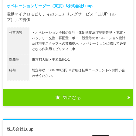
オペレーションリーダー（東京）/株式会社Luup
電動マイクロモビリティのシェアリングサービス「LUUP（ルー
プ）」の提供
仕事内容
・オペレーション全般の設計・体制構築及び現場管理 ・充電・
バッテリー交換・再配置・ポート設置等のオペレーション設計
及び現場スタッフへの業務指示 ・オペレーションに際して必要
となる作業用モビリティ（車...
勤務地
東京都大田区平和島6-1-1
給与
想定年収：500-700万円 ※詳細は転職エージェントへお問い合
わせください。
気になる
株式会社Luup