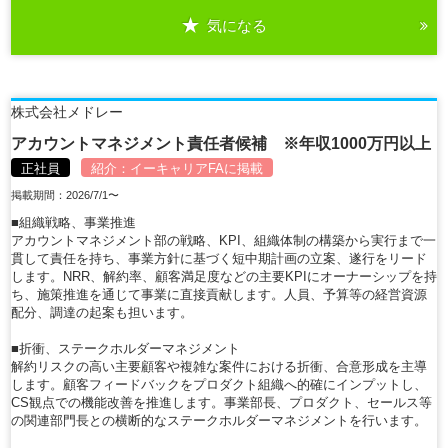
気になる
株式会社メドレー
アカウントマネジメント責任者候補 ※年収1000万円以上
正社員
紹介：
イーキャリアFA
に掲載
掲載期間：2026/7/1〜
■組織戦略、事業推進
アカウントマネジメント部の戦略、KPI、組織体制の構築から実行まで一
貫して責任を持ち、事業方針に基づく短中期計画の立案、遂行をリード
します。NRR、解約率、顧客満足度などの主要KPIにオーナーシップを持
ち、施策推進を通じて事業に直接貢献します。人員、予算等の経営資源
配分、調達の起案も担います。
■折衝、ステークホルダーマネジメント
解約リスクの高い主要顧客や複雑な案件における折衝、合意形成を主導
します。顧客フィードバックをプロダクト組織へ的確にインプットし、
CS観点での機能改善を推進します。事業部長、プロダクト、セールス等
の関連部門長との横断的なステークホルダーマネジメントを行います。