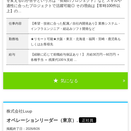
を変えるのが苦手という方は『長期のプロジェクト』など スキルや
適性に合ったプロジェクトで活躍可能◎ その理由は【常時100件以
上】の...
仕事内容
【希望・技術に合った配属／自社内開発あり】業務システム・
インフラエンジニア・組込みソフト開発など
勤務地
★リモート可能★大阪・東京・北海道・福岡・宮崎・鹿児島も
しくはお客様先
給与
【経験に応じて前職給与保証あり！】 月給30万円～60万円 ＋
各種手当 ＋ 残業代100％支給 ...
気になる
株式会社Luup
オペレーションリーダー（東京）.
正社員
掲載終了日：2026/8/26