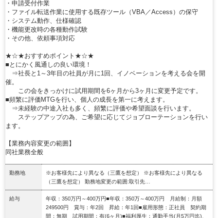
・申請受付作業
・ファイル転送作業に使用する既存ツール（VBA／Access）の保守
・システム動作、仕様確認
・機能更改時の各種動作試験
・その他、依頼事項対応
★☆★おすすめポイント★☆★
■とにかく風通しの良い環境！
⇒社長と1～3年目の社員が月に1回、イノベーションを考える会を開
催。
この会をきっかけに試用期間を6ヶ月から3ヶ月に変更予定です。
■頻繁に評価MTGを行い、個人の成長を第一に考えます。
⇒未経験の中途入社も多く、頻繁に評価や希望面談を行います。
ステップアップの為、ご希望に応じてジョブローテーションを行い
ます。
【業務内容変更の範囲】
同社業務全般
勤務地
※お客様先により異なる（三鷹を想定） ※お客様先により異なる
（三鷹を想定） 勤務地変更の範囲:取引先…
給与
年収：350万円～400万円■年収：350万～400万円 月給制：月額
249500円 賞与：年2回 昇給：年1回■雇用形態：正社員 契約期
間：無期 試用期間：有(6ヶ月)■福利厚生：通勤手当(月5万円迄)、