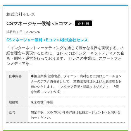
株式会社セレス
CSマネージャー候補＜Eコマ＞.
正社員
掲載終了日：2026/8/26
CSマネージャー候補＜Eコマ＞/株式会社セレス
「インターネットマーケティングを通じて豊かな世界を実現する」の
経営理念を実現するために、セレスではインターネットメディアの企
画・開発・運営を行っております。 セレスの事業は、スマートフォ
ンメディアを...
仕事内容
◆担当業務 健康食品、ダイエット商材などにおけるコールセン
ターのデスク責任者として、 業務改善推進および人員管理もお
願いいたします。 ・スタッフ管理・組織マネジメント ┗勤
怠管理、シフト作成、...
勤務地
東京都世田谷区
給与
想定年収：500-700万円 ※詳細は転職エージェントへお問い合
わせください。