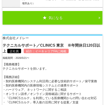
場所あり）
気になる
詳細を見る
株式会社メドレー
テクニカルサポート／CLINICS 東京 ※年間休日120日以
上
正社員
紹介：
イーキャリアFA
に掲載
掲載期間：2026/5/21〜
【職務概要】
テクニカルサポートを担います。
【職務詳細】
・契約医療機関のシステム利活用に必要な技術的サポート／保守業務
・契約医療機関内の医療情報システムとの連携サポート
・ハードウェア、ネットワークに関するご相談
・オンライン請求／オンライン資格確認に関するサポート
・「CLINICSカルテ」を利用している医療機関からの問い合わせ対応
・「CLINICSカルテ」導入後の活用に関する提案／支援