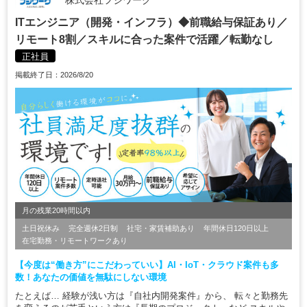
株式会社フジワーク
ITエンジニア（開発・インフラ）◆前職給与保証あり／
リモート8割／スキルに合った案件で活躍／転勤なし
正社員
掲載終了日：2026/8/20
月の残業20時間以内
土日祝休み
完全週休2日制
社宅・家賃補助あり
年間休日120日以上
在宅勤務・リモートワークあり
【今度は“働き方”にこだわっていい】AI・IoT・クラウド案件も多
数！あなたの価値を無駄にしない環境
たとえば… 経験が浅い方は『自社内開発案件』から、 転々と勤務先