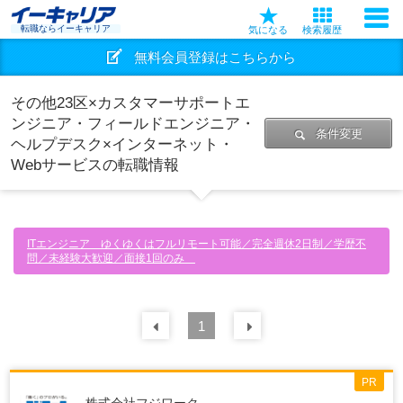
転職ならイーキャリア
気になる
検索履歴
無料会員登録はこちらから
その他23区×カスタマーサポートエ
ンジニア・フィールドエンジニア・
条件変更
ヘルプデスク×インターネット・
Webサービスの転職情報
ITエンジニア ゆくゆくはフルリモート可能／完全週休2日制／学歴不
問／未経験大歓迎／面接1回のみ
前の
1
30
件
次の
30
件
PR