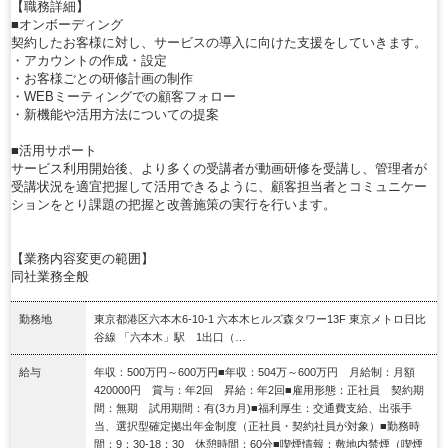
【職務詳細】
■オンボーディング
契約したお客様に対し、サービスの導入に向けた支援をしていきます。
・アカウントの作成・設定
・お客様ごとの研修計画の制作
・WEBミーティングでの顧客フォロー
・新機能や活用方法についての提案
■活用サポート
サービス利用開始後、より多くの受講者が動画研修を受講し、管理者が
受講状況を適宜把握して活用できるように、顧客担当者とコミュニケー
ションをとり課題の把握と改善施策の実行を行います。
【業務内容変更の範囲】
同社業務全般
勤務地
東京都港区六本木6-10-1 六本木ヒルズ森タワー13F 東京メトロ日比
谷線 「六本木」駅 1出口（…
給与
年収：500万円～600万円■年収：504万～600万円 月給制：月額
420000円 賞与：年2回 昇給：年2回■雇用形態：正社員 契約期
間：無期 試用期間：有(3カ月)■福利厚生：交通費支給、出張手
当、選択型確定拠出年金制度（正社員・契約社員が対象）■勤務時
間：9：30-18：30 休憩時間：60分■喫煙情報：敷地内禁煙（喫煙