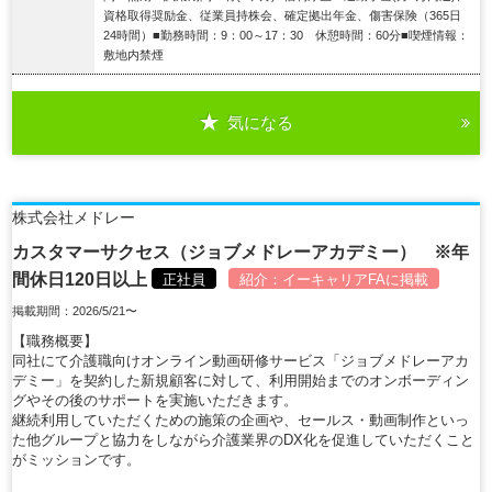
資格取得奨励金、従業員持株会、確定拠出年金、傷害保険（365日
24時間）■勤務時間：9：00～17：30 休憩時間：60分■喫煙情報：
敷地内禁煙
気になる
詳細を見る
株式会社メドレー
カスタマーサクセス（ジョブメドレーアカデミー） ※年
間休日120日以上
正社員
紹介：
イーキャリアFA
に掲載
掲載期間：2026/5/21〜
【職務概要】
同社にて介護職向けオンライン動画研修サービス「ジョブメドレーアカ
デミー」を契約した新規顧客に対して、利用開始までのオンボーディン
グやその後のサポートを実施いただきます。
継続利用していただくための施策の企画や、セールス・動画制作といっ
た他グループと協力をしながら介護業界のDX化を促進していただくこと
がミッションです。