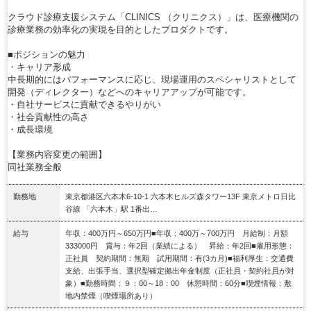
クラウド診療支援システム「CLINICS （クリニクス）」は、医療機関の
診療業務の効率化の実現を目的としたプロダクトです。
■ポジションの魅力
・キャリア形成
中長期的にはパフォーマンスに応じ、現場運用のスペシャリストとして
開発（ディレクター）などへのキャリアアップが可能です。
・自社サービスに貢献できるやりがい
・社会貢献性の高さ
・成長環境
【業務内容変更の範囲】
同社業務全般
勤務地
東京都港区六本木6-10-1 六本木ヒルズ森タワー13F 東京メトロ日比
谷線 「六本木」駅 1番出…
給与
年収：400万円～650万円■年収：400万～700万円 月給制：月額
333000円 賞与：年2回（業績による） 昇給：年2回■雇用形態：
正社員 契約期間：無期 試用期間：有(3カ月)■福利厚生：交通費
支給、出張手当、選択型確定拠出年金制度（正社員・契約社員が対
象）■勤務時間：９：00～18：00 休憩時間：60分■喫煙情報：敷
地内禁煙（喫煙場所あり）