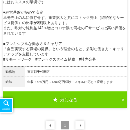
にはおススメの環境です
■経営基盤が極めて安定
単発売上のみに依存せず、事業拡大と共にストック売上（継続的なサー
ビス提供）の比率が8割以上あります。
また、昨対で純利益142％増とコロナ渦で同社のITサービスは高い評価を
されています
■フレキシブルな働き方＆キャリア
「自己実現する職場の提供」という理念のもと、多彩な働き方・キャリ
アアップを支援しています
#リモートワーク #フレックスタイム勤務 #社内公募
勤務地
東京都千代田区
給与
年収：450万円～1300万円経験・スキルに応じて変動します
気になる
詳細を見る
条件変更
前の
1
30
件
次の
30
件