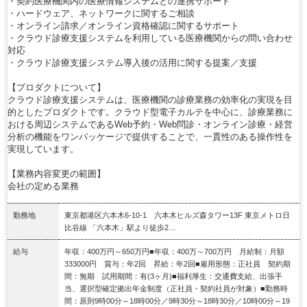
・契約医療機関内の医療情報システムとの連携サポート
・ハードウェア、ネットワークに関するご相談
・オンライン請求／オンライン資格確認に関するサポート
・クラウド診療支援システムを利用している医療機関からの問い合わせ
対応
・クラウド診療支援システム導入後の活用に関する提案／支援
【プロダクトについて】
クラウド診療支援システムは、医療機関の診療業務の効率化の実現を目
的としたプロダクトです。クラウド型電子カルテを中心に、診療業務に
おける周辺システムであるWeb予約・Web問診・オンライン診療・経営
分析の機能をワンパッケージで提供することで、一貫性のある操作性を
実現しています。
【業務内容変更の範囲】
会社の定める業務
勤務地
東京都港区六本木6-10-1 六本木ヒルズ森タワー13F 東京メトロ日
比谷線 「六本木」駅より徒歩2…
給与
年収：400万円～650万円■年収：400万～700万円 月給制：月額
333000円 賞与：年2回 昇給：年2回■雇用形態：正社員 契約期
間：無期 試用期間：有(3ヶ月)■福利厚生：交通費支給、出張手
当、選択型確定拠出年金制度（正社員・契約社員が対象）■勤務時
間：原則9時00分～18時00分／9時30分～18時30分／10時00分～19