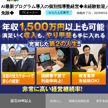
AI最新プログラム導入の個別指導塾経営◆未経験歓迎
免除◆
FCオーナー
かんたん応募可
掲載終了日：2026/8/18
設立20年以上
転勤なし
職種未経験歓迎
業界未経