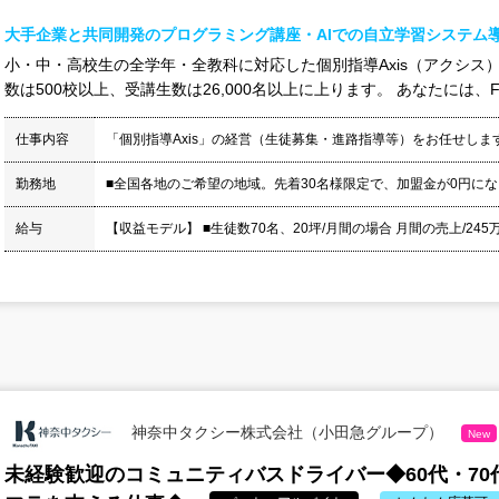
大手企業と共同開発のプログラミング講座・AIでの自立学習システム導
小・中・高校生の全学年・全教科に対応した個別指導Axis（アクシス）
数は500校以上、受講生数は26,000名以上に上ります。 あなたには、F
仕事内容
「個別指導Axis」の経営（生徒募集・進路指導等）をお任せしま
勤務地
■全国各地のご希望の地域。先着30名様限定で、加盟金が0円に
給与
【収益モデル】 ■生徒数70名、20坪/月間の場合 月間の売上/245万円
神奈中タクシー株式会社（小田急グループ）
New
未経験歓迎のコミュニティバスドライバー◆60代・7