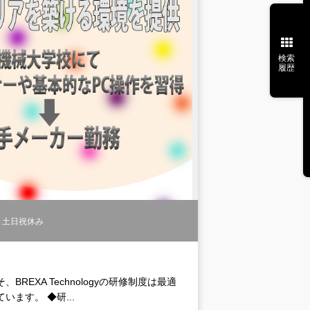
検索
履歴
土日祝休み
EXA Technologyの研修制度は最適
ます。 ◆研...