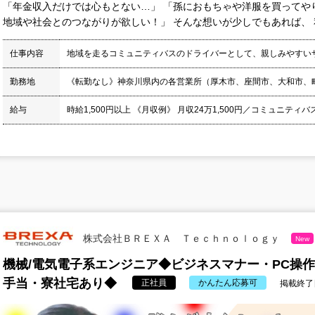
「年金収入だけでは心もとない…」 「孫におもちゃや洋服を買ってや
地域や社会とのつながりが欲しい！」 そんな想いが少しでもあれば、 私
仕事内容
地域を走るコミュニティバスのドライバーとして、親しみやすい
勤務地
《転勤なし》神奈川県内の各営業所（厚木市、座間市、大和市、
給与
時給1,500円以上 《月収例》 月収24万1,500円／コミュニティバ
株式会社ＢＲＥＸＡ Ｔｅｃｈｎｏｌｏｇｙ
New
機械/電気電子系エンジニア◆ビジネスマナー・PC操
手当・寮社宅あり◆
正社員
かんたん応募可
掲載終了日