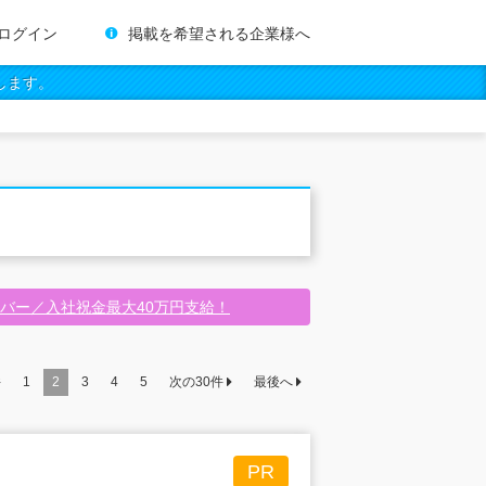
ログイン
掲載を希望される企業様へ
します。
バー／入社祝金最大40万円支給！
件
1
2
3
4
5
次の
30
件
最後へ
PR