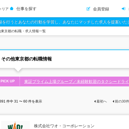
仕事を探す
会員登録
ャリア
録を行うとあなたの行動を学習し、あなたにマッチした求人を提案いた
他東京都の転職・求人情報一覧
その他東京都の転職情報
PICK UP
東証プライム上場グループ／未経験歓迎のタクシードライ
891
件中
31 〜 60
件を表示
最初へ
前の
30
株式会社ワオ・コーポレーション