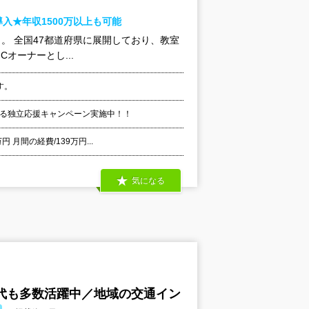
入★年収1500万以上も可能
。 全国47都道府県に展開しており、教室
Cオーナーとし...
す。
なる独立応援キャンペーン実施中！！
 月間の経費/139万円...
気になる
0代も多数活躍中／地域の交通イン