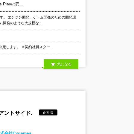
ayの売...
ます。 エンジン開発、ゲーム開発のための開発環
開発のような大規模な...
定します。 ※契約社員スター...
気になる
イアントサイド.
正社員
会社Cygames