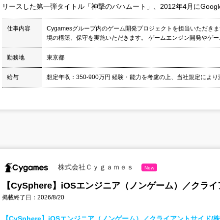
リースした第一弾タイトル「神撃のバハムート」、2012年4月にGoogle Pl
仕事内容
Cygamesグループ内のゲーム開発プロジェクトを担当いただき
境の構築、保守を実施いただきます。 ゲームエンジン開発やゲーム
勤務地
東京都
給与
想定年収：350-900万円 経験・能力を考慮の上、当社規定により決
株式会社Ｃｙｇａｍｅｓ
New
【CySphere】iOSエンジニア（ノンゲーム）／クラ
掲載終了日：2026/8/20
【CySphere】iOSエンジニア（ノンゲーム）／クライアントサイド/株式