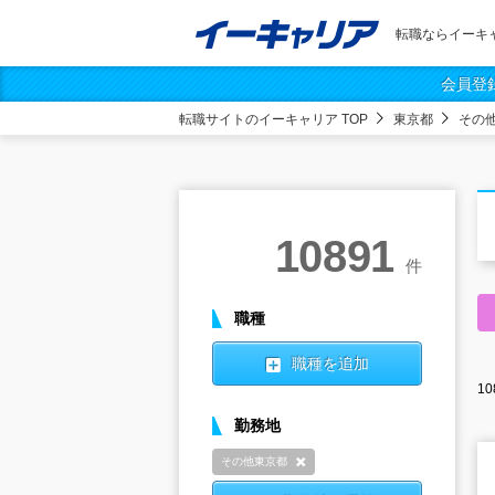
転職ならイーキ
会員登
転職サイトのイーキャリア TOP
東京都
その
10891
件
職種
職種を追加
10
勤務地
その他東京都
削除