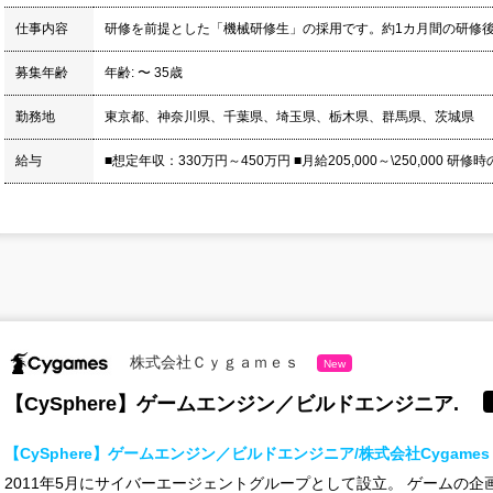
仕事内容
研修を前提とした「機械研修生」の採用です。約1カ月間の研修
募集年齢
年齢: 〜 35歳
勤務地
東京都、神奈川県、千葉県、埼玉県、栃木県、群馬県、茨城県
給与
■想定年収：330万円～450万円 ■月給205,000～\250,000 研修
株式会社Ｃｙｇａｍｅｓ
New
【CySphere】ゲームエンジン／ビルドエンジニア.
【CySphere】ゲームエンジン／ビルドエンジニア/株式会社Cygames
2011年5月にサイバーエージェントグループとして設立。 ゲームの企