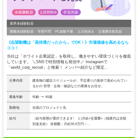
業界未経験歓迎
職種未経験歓迎
学歴不問
PC経験不要
土日祝休み
交通費全額支給
《志望動機は「高待遇だったから」でOK！》市場価値を高めるなら
ココ！
当社は「ホワイト企業認定」を取得し、働きやすい環境づくりを徹底
しています。 ＼SNSで特別情報も発信中／ Instagramで
「world_corp_recruit」と検索！ メンバー紹介など限定...
仕事内容
建造物の建設スケジュールが、予定通りの進捗で進められてい
るかの 管理・企画・確認などの業務をお任せ。
募集年齢
年齢: 〜 40歳
勤務地
全国のプロジェクト先
給与
〈給与形態が選択できます〉 １)月給+交通費+（残業代は全額
別途支給） 首都圏：月給30.0万円～...