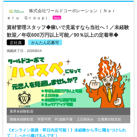
株式会社ワールドコーポレーション（ Ｎａｒ
ｅｒｕ Ｇｒｏｕｐ）
New
資材管理スタッフ◆稼いで見返すなら当社へ！／未経験
歓迎／年収600万円以上可能／90％以上の定着率◆
正社員
かんたん応募可
掲載終了日：2026/8/14
業界未経験歓迎
職種未経験歓迎
学歴不問
PC経験不要
土日祝休み
交通費全額支給
《オンライン面接・即日内定可能！》未経験から手に職をつけられ
て、しっかり稼げるんです！