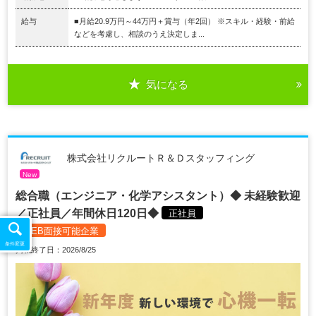
給与
■月給20.9万円～44万円＋賞与（年2回） ※スキル・経験・前給
などを考慮し、相談のうえ決定しま...
気になる
株式会社リクルートＲ＆Ｄスタッフィング
New
総合職（エンジニア・化学アシスタント）◆ 未経験歓迎
／正社員／年間休日120日◆
正社員
WEB面接可能企業
条件変更
掲載終了日：2026/8/25