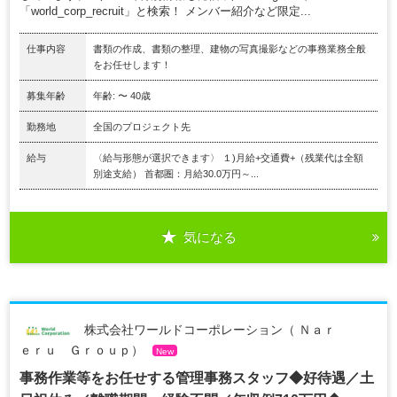
「world_corp_recruit」と検索！ メンバー紹介など限定...
仕事内容
書類の作成、書類の整理、建物の写真撮影などの事務業務全般
をお任せします！
募集年齢
年齢: 〜 40歳
勤務地
全国のプロジェクト先
給与
〈給与形態が選択できます〉 １)月給+交通費+（残業代は全額
別途支給） 首都圏：月給30.0万円～...
気になる
株式会社ワールドコーポレーション（ Ｎａｒ
ｅｒｕ Ｇｒｏｕｐ）
New
事務作業等をお任せする管理事務スタッフ◆好待遇／土