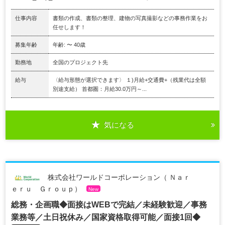
仕事内容
書類の作成、書類の整理、建物の写真撮影などの事務作業をお
任せします！
募集年齢
年齢: 〜 40歳
勤務地
全国のプロジェクト先
給与
〈給与形態が選択できます〉 １)月給+交通費+（残業代は全額
別途支給） 首都圏：月給30.0万円～...
気になる
株式会社ワールドコーポレーション（ Ｎａｒ
ｅｒｕ Ｇｒｏｕｐ）
New
総務・企画職◆面接はWEBで完結／未経験歓迎／事務
業務等／土日祝休み／国家資格取得可能／面接1回◆