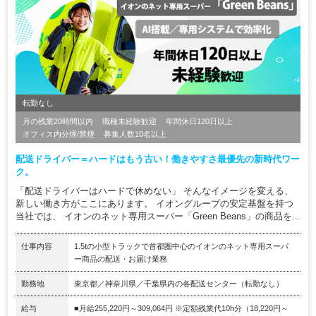
転勤なし
月の残業20時間以内
職種未経験歓迎
年間休日120日以上
オフィス内分煙/禁煙
募集人数10名以上
配送ドライバー＝ハードはもう古い！働きやすさ最優先の新時代ワー
ク。
「配送ドライバーはハードで休めない」 そんなイメージを変える、
新しい働き方がここにあります。 イオングループの安定基盤を持つ
当社では、 イオンのネット専用スーパー「Green Beans」の商品を...
仕事内容
1.5tの小型トラックで首都圏中心のイオンのネット専用スーパ
ー商品の配送・お届け業務
勤務地
東京都／神奈川県／千葉県内の各配送センター（転勤なし）
給与
■月給255,220円～309,064円 ※定額残業代10h分（18,220円～