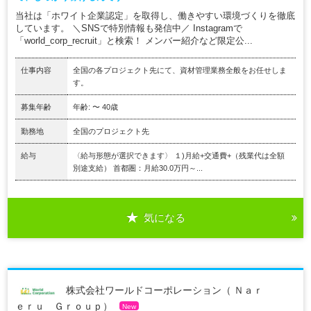
当社は「ホワイト企業認定」を取得し、働きやすい環境づくりを徹底
しています。 ＼SNSで特別情報も発信中／ Instagramで
「world_corp_recruit」と検索！ メンバー紹介など限定公...
仕事内容
全国の各プロジェクト先にて、資材管理業務全般をお任せしま
す。
募集年齢
年齢: 〜 40歳
勤務地
全国のプロジェクト先
給与
〈給与形態が選択できます〉 １)月給+交通費+（残業代は全額
別途支給） 首都圏：月給30.0万円～...
気になる
株式会社ワールドコーポレーション（ Ｎａｒ
ｅｒｕ Ｇｒｏｕｐ）
New