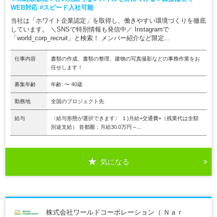
WEB対応 #スピード入社可能
当社は「ホワイト企業認定」を取得し、働きやすい環境づくりを徹底
しています。 ＼SNSで特別情報も発信中／ Instagramで
「world_corp_recruit」と検索！ メンバー紹介など限定...
仕事内容
書類の作成、書類の整理、建物の写真撮影などの事務作業をお
任せします！
募集年齢
年齢: 〜 40歳
勤務地
全国のプロジェクト先
給与
〈給与形態が選択できます〉 １)月給+交通費+（残業代は全額
別途支給） 首都圏：月給30.0万円～...
気になる
株式会社ワールドコーポレーション（ Ｎａｒ