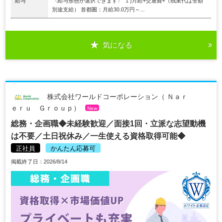
給与
〈給与形態が選択できます〉 １)月給+交通費+（残業代は全額
別途支給） 首都圏：月給30.0万円～...
気になる
株式会社ワールドコーポレーション（ Ｎａｒ
ｅｒｕ Ｇｒｏｕｐ）
New
総務・企画職◆未経験歓迎／面接1回・立派な志望動機
は不要／土日祝休み／一生使える資格取得可能◆
正社員
かんたん応募可
掲載終了日：2026/8/14