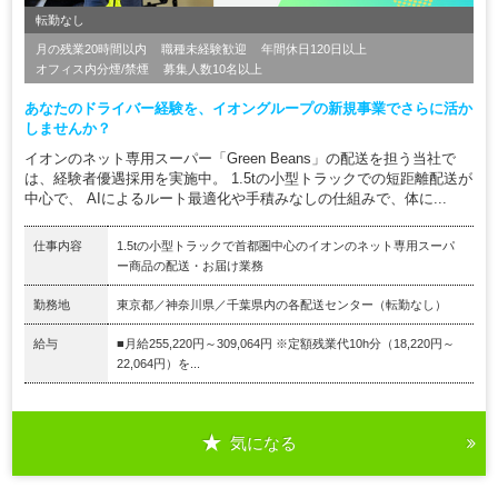
転勤なし
月の残業20時間以内
職種未経験歓迎
年間休日120日以上
オフィス内分煙/禁煙
募集人数10名以上
あなたのドライバー経験を、イオングループの新規事業でさらに活か
しませんか？
イオンのネット専用スーパー「Green Beans」の配送を担う当社で
は、経験者優遇採用を実施中。 1.5tの小型トラックでの短距離配送が
中心で、 AIによるルート最適化や手積みなしの仕組みで、体に...
仕事内容
1.5tの小型トラックで首都圏中心のイオンのネット専用スーパ
ー商品の配送・お届け業務
勤務地
東京都／神奈川県／千葉県内の各配送センター（転勤なし）
給与
■月給255,220円～309,064円 ※定額残業代10h分（18,220円～
22,064円）を...
気になる