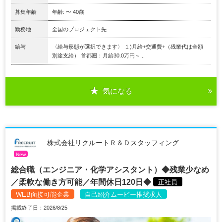
募集年齢
年齢: 〜 40歳
勤務地
全国のプロジェクト先
給与
〈給与形態が選択できます〉 １)月給+交通費+（残業代は全額
別途支給） 首都圏：月給30.0万円～...
気になる
株式会社リクルートＲ＆Ｄスタッフィング
New
総合職（エンジニア・化学アシスタント）◆残業少なめ
／柔軟な働き方可能／年間休日120日◆
正社員
WEB面接可能企業
自己紹介ムービー推奨求人
掲載終了日：2026/8/25