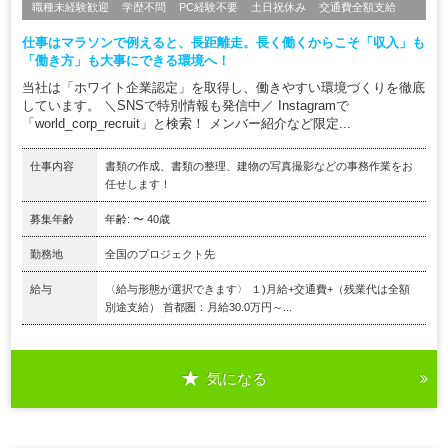
職種未経験歓迎
学歴不問
PC経験不要
土日祝休み
交通費全額支給
仕事はマラソンで例えると、長距離走。長く働くからこそ「収入」も
「働き方」も大事にできる環境へ！
当社は「ホワイト企業認定」を取得し、働きやすい環境づくりを徹底
しています。 ＼SNSで特別情報も発信中／ Instagramで
「world_corp_recruit」と検索！ メンバー紹介など限定...
仕事内容
書類の作成、書類の整理、建物の写真撮影などの事務作業をお
任せします！
募集年齢
年齢: 〜 40歳
勤務地
全国のプロジェクト先
給与
〈給与形態が選択できます〉 １)月給+交通費+（残業代は全額
別途支給） 首都圏：月給30.0万円～...
気になる