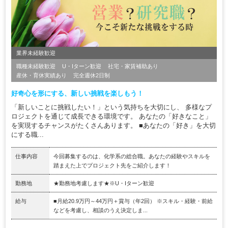
業界未経験歓迎
職種未経験歓迎
U・Iターン歓迎
社宅・家賃補助あり
産休・育休実績あり
完全週休2日制
好奇心を形にする、新しい挑戦を楽しもう！
「新しいことに挑戦したい！」という気持ちを大切にし、 多様なプ
ロジェクトを通じて成長できる環境です。 あなたの「好きなこと」
を実現するチャンスがたくさんあります。 ■あなたの「好き」を大切
にする職...
仕事内容
今回募集するのは、化学系の総合職。あなたの経験やスキルを
踏まえた上でプロジェクト先をご紹介します！
勤務地
★勤務地考慮します★※U・Iターン歓迎
給与
■月給20.9万円～44万円＋賞与（年2回） ※スキル・経験・前給
などを考慮し、相談のうえ決定しま...