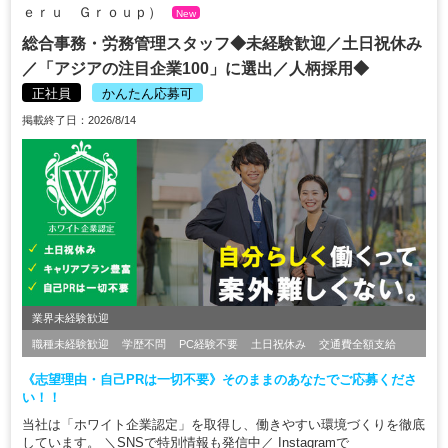
ｅｒｕ Ｇｒｏｕｐ）
New
総合事務・労務管理スタッフ◆未経験歓迎／土日祝休み
／「アジアの注目企業100」に選出／人柄採用◆
正社員
かんたん応募可
掲載終了日：2026/8/14
業界未経験歓迎
職種未経験歓迎
学歴不問
PC経験不要
土日祝休み
交通費全額支給
《志望理由・自己PRは一切不要》そのままのあなたでご応募くださ
い！！
当社は「ホワイト企業認定」を取得し、働きやすい環境づくりを徹底
しています。 ＼SNSで特別情報も発信中／ Instagramで