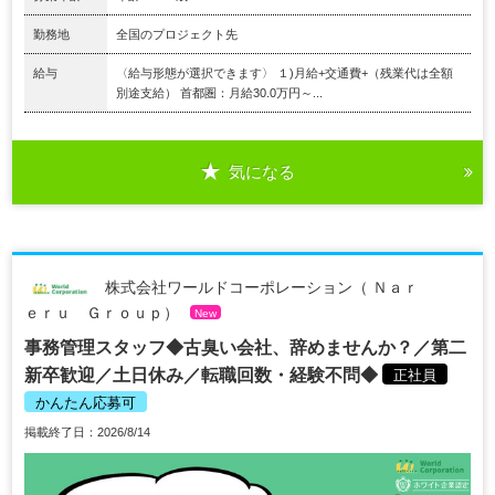
勤務地
全国のプロジェクト先
給与
〈給与形態が選択できます〉 １)月給+交通費+（残業代は全額
別途支給） 首都圏：月給30.0万円～...
気になる
株式会社ワールドコーポレーション（ Ｎａｒ
ｅｒｕ Ｇｒｏｕｐ）
New
事務管理スタッフ◆古臭い会社、辞めませんか？／第二
新卒歓迎／土日休み／転職回数・経験不問◆
正社員
かんたん応募可
掲載終了日：2026/8/14