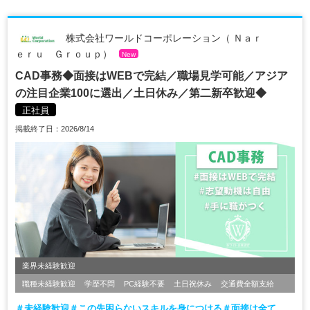
株式会社ワールドコーポレーション（ Ｎａｒ
ｅｒｕ Ｇｒｏｕｐ）
New
CAD事務◆面接はWEBで完結／職場見学可能／アジア
の注目企業100に選出／土日休み／第二新卒歓迎◆
正社員
掲載終了日：2026/8/14
業界未経験歓迎
職種未経験歓迎
学歴不問
PC経験不要
土日祝休み
交通費全額支給
＃未経験歓迎＃この先困らないスキルを身につける＃面接は全て