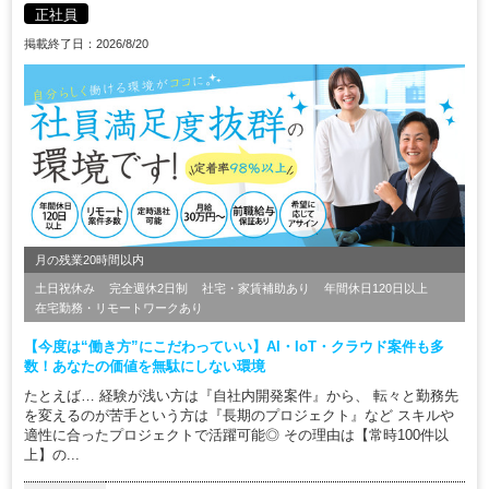
正社員
掲載終了日：2026/8/20
月の残業20時間以内
土日祝休み
完全週休2日制
社宅・家賃補助あり
年間休日120日以上
在宅勤務・リモートワークあり
【今度は“働き方”にこだわっていい】AI・IoT・クラウド案件も多
数！あなたの価値を無駄にしない環境
たとえば… 経験が浅い方は『自社内開発案件』から、 転々と勤務先
を変えるのが苦手という方は『長期のプロジェクト』など スキルや
適性に合ったプロジェクトで活躍可能◎ その理由は【常時100件以
上】の...