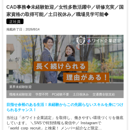
CAD事務◆未経験歓迎／女性多数活躍中／研修充実／国
家資格の取得可能／土日祝休み／職場見学可能◆
正社員
掲載終了日：2026/8/14
業界未経験歓迎
職種未経験歓迎
学歴不問
PC経験不要
土日祝休み
交通費全額支給
目指せ余裕のある生活！未経験からこの先困らないスキルを身につけ
られるチャンス！
当社は「ホワイト企業認定」を取得し、働きやすい環境づくりを徹底
しています。 ＼SNSで特別情報も発信中／ Instagramで
「world_corp_recruit」と検索！ メンバー紹介など限定...