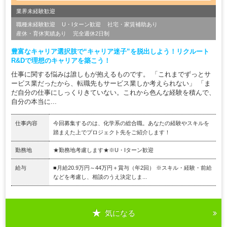
業界未経験歓迎
職種未経験歓迎
U・Iターン歓迎
社宅・家賃補助あり
産休・育休実績あり
完全週休2日制
豊富なキャリア選択肢で“キャリア迷子”を脱出しよう！リクルート
R&Dで理想のキャリアを築こう！
仕事に関する悩みは誰しもが抱えるものです。 「これまでずっとサ
ービス業だったから、転職先もサービス業しか考えられない」 「ま
だ自分の仕事にしっくりきていない。これから色んな経験を積んで、
自分の本当に...
仕事内容
今回募集するのは、化学系の総合職。あなたの経験やスキルを
踏まえた上でプロジェクト先をご紹介します！
勤務地
★勤務地考慮します★※U・Iターン歓迎
給与
■月給20.9万円～44万円＋賞与（年2回） ※スキル・経験・前給
などを考慮し、相談のうえ決定しま...
気になる