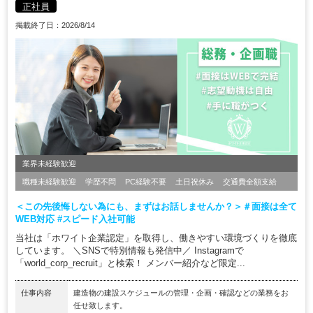
正社員
掲載終了日：2026/8/14
業界未経験歓迎
職種未経験歓迎
学歴不問
PC経験不要
土日祝休み
交通費全額支給
＜この先後悔しない為にも、まずはお話しませんか？＞＃面接は全て
WEB対応 #スピード入社可能
当社は「ホワイト企業認定」を取得し、働きやすい環境づくりを徹底
しています。 ＼SNSで特別情報も発信中／ Instagramで
「world_corp_recruit」と検索！ メンバー紹介など限定...
仕事内容
建造物の建設スケジュールの管理・企画・確認などの業務をお
任せ致します。