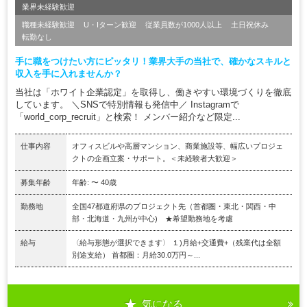
業界未経験歓迎
職種未経験歓迎
U・Iターン歓迎
従業員数が1000人以上
土日祝休み
転勤なし
手に職をつけたい方にピッタリ！業界大手の当社で、確かなスキルと
収入を手に入れませんか？
当社は「ホワイト企業認定」を取得し、働きやすい環境づくりを徹底
しています。 ＼SNSで特別情報も発信中／ Instagramで
「world_corp_recruit」と検索！ メンバー紹介など限定...
仕事内容
オフィスビルや高層マンション、商業施設等、幅広いプロジェ
クトの企画立案・サポート。＜未経験者大歓迎＞
募集年齢
年齢: 〜 40歳
勤務地
全国47都道府県のプロジェクト先（首都圏・東北・関西・中
部・北海道・九州が中心) ★希望勤務地を考慮
給与
〈給与形態が選択できます〉 １)月給+交通費+（残業代は全額
別途支給） 首都圏：月給30.0万円～...
気になる