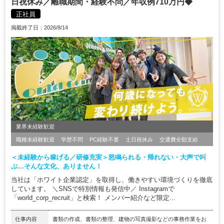
日祝休み／離職期間・経験不問／年収例710万円◆
正社員
掲載終了日：2026/8/14
業界未経験歓迎
職種未経験歓迎
学歴不問
PC経験不要
土日祝休み
交通費全額支給
＜未経験から稼げる／研修充実＞怒鳴られる・帰れない・大声で叫
ぶ…そんな文化、ありません！
当社は「ホワイト企業認定」を取得し、働きやすい環境づくりを徹底
しています。 ＼SNSで特別情報も発信中／ Instagramで
「world_corp_recruit」と検索！ メンバー紹介など限定...
仕事内容
書類の作成、書類の整理、建物の写真撮影などの事務作業をお