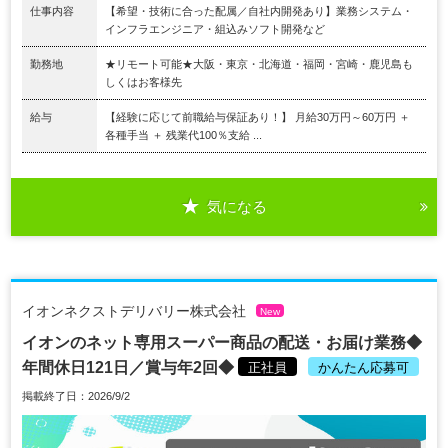
仕事内容
【希望・技術に合った配属／自社内開発あり】業務システム・
インフラエンジニア・組込みソフト開発など
勤務地
★リモート可能★大阪・東京・北海道・福岡・宮崎・鹿児島も
しくはお客様先
給与
【経験に応じて前職給与保証あり！】 月給30万円～60万円 ＋
各種手当 ＋ 残業代100％支給 ...
気になる
イオンネクストデリバリー株式会社
New
イオンのネット専用スーパー商品の配送・お届け業務◆
年間休日121日／賞与年2回◆
正社員
かんたん応募可
掲載終了日：2026/9/2