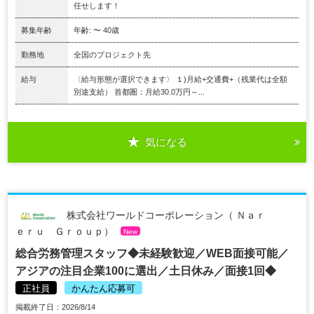
任せします！
募集年齢
年齢: 〜 40歳
勤務地
全国のプロジェクト先
給与
〈給与形態が選択できます〉 １)月給+交通費+（残業代は全額
別途支給） 首都圏：月給30.0万円～...
気になる
株式会社ワールドコーポレーション（ Ｎａｒ
ｅｒｕ Ｇｒｏｕｐ）
New
総合労務管理スタッフ◆未経験歓迎／WEB面接可能／
アジアの注目企業100に選出／土日休み／面接1回◆
正社員
かんたん応募可
掲載終了日：2026/8/14