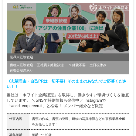
業界未経験歓迎
職種未経験歓迎
正社員未経験歓迎
PC経験不要
土日祝休み
退職金制度あり
《志望理由・自己PRは一切不要》そのままのあなたでご応募くださ
い！！
当社は「ホワイト企業認定」を取得し、働きやすい環境づくりを徹底
しています。 ＼SNSで特別情報も発信中／ Instagramで
「world_corp_recruit」と検索！ メンバー紹介など限定...
仕事内容
書類の作成、書類の整理、建物の写真撮影などの事務業務全般
をお任せします！
募集年齢
年齢: 〜 40歳