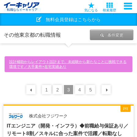
転職ならイーキャリア
気になる
検索履歴
無料会員登録はこちらから
その他東京都の転職情報
条件変更
設計補助からレイアウト設計まで。未経験から新たなことに挑戦できる
環境です／大手案件×在宅実績あり
前の
1
30
2
件
3
4
5
次の
30
PR
株式会社フジワーク
ITエンジニア（開発・インフラ）◆前職給与保証あり／
リモート8割／スキルに合った案件で活躍／転勤なし