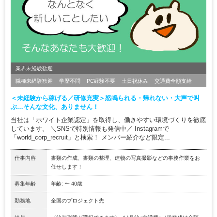
業界未経験歓迎
職種未経験歓迎
学歴不問
PC経験不要
土日祝休み
交通費全額支給
＜未経験から稼げる／研修充実＞怒鳴られる・帰れない・大声で叫
ぶ…そんな文化、ありません！
当社は「ホワイト企業認定」を取得し、働きやすい環境づくりを徹底
しています。 ＼SNSで特別情報も発信中／ Instagramで
「world_corp_recruit」と検索！ メンバー紹介など限定...
仕事内容
書類の作成、書類の整理、建物の写真撮影などの事務作業をお
任せします！
募集年齢
年齢: 〜 40歳
勤務地
全国のプロジェクト先