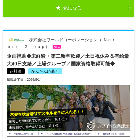
気になる
株式会社ワールドコーポレーション（ Ｎａｒ
ｅｒｕ Ｇｒｏｕｐ）
New
企画補助◆未経験・第二新卒歓迎／土日祝休み＆有給最
大40日支給／上場グループ／国家資格取得可能◆
正社員
かんたん応募可
掲載終了日：2026/8/14