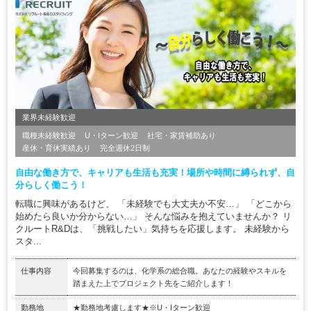
業界未経験歓迎
職種未経験歓迎
U・Iターン歓迎
社宅・家賃補助あり
産休・育休実績あり
完全週休2日制
自由な働き方で、キャリアも生活も充実！場所や時間に縛られず、自
分らしく働こう！
転職に興味があるけど、 「未経験でも大丈夫か不安…」 「どこから
始めたら良いか分からない…」 そんな悩みを抱えていませんか？ リ
クルートR&Dは、「挑戦したい」気持ちを応援します。 未経験から
スタ...
仕事内容
今回募集するのは、化学系の総合職。あなたの経験やスキルを
踏まえた上でプロジェクト先をご紹介します！
勤務地
★勤務地考慮します★※U・Iターン歓迎