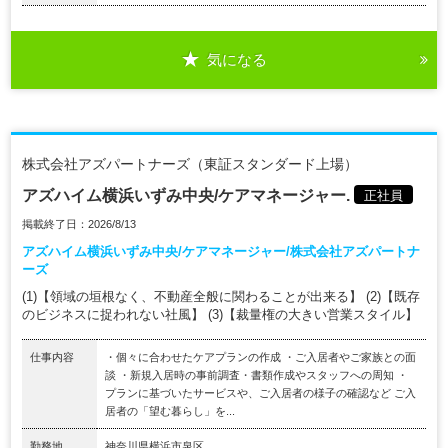
気になる
株式会社アズパートナーズ（東証スタンダード上場）
アズハイム横浜いずみ中央/ケアマネージャー.
正社員
掲載終了日：2026/8/13
アズハイム横浜いずみ中央/ケアマネージャー/株式会社アズパートナ
ーズ
(1)【領域の垣根なく、不動産全般に関わることが出来る】 (2)【既存
のビジネスに捉われない社風】 (3)【裁量権の大きい営業スタイル】
仕事内容
・個々に合わせたケアプランの作成 ・ご入居者やご家族との面
談 ・新規入居時の事前調査・書類作成やスタッフへの周知 ・
プランに基づいたサービスや、ご入居者の様子の確認など ご入
居者の「望む暮らし」を...
勤務地
神奈川県横浜市泉区