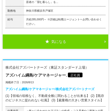
居者の「望む暮らし」を...
勤務地
神奈川県横浜市戸塚区
給与
月給285,000円～ ※詳細は転職エージェントへお問い合わせく
ださい。
気になる
株式会社アズパートナーズ（東証スタンダード上場）
アズハイム綱島/ケアマネージャー.
正社員
掲載終了日：2026/8/13
アズハイム綱島/ケアマネージャー/株式会社アズパートナーズ
(1)【領域の垣根なく、不動産全般に関わることが出来る】 (2)【既存
のビジネスに捉われない社風】 (3)【裁量権の大きい営業スタイル】
仕事内容
・個々に合わせたケアプランの作成 ・ご入居者やご家族との面