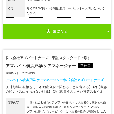
給与
月給285,000円～ ※詳細は転職エージェントへお問い合わせく
ださい。
気になる
株式会社アズパートナーズ（東証スタンダード上場）
アズハイム横浜戸塚/ケアマネージャー.
正社員
掲載終了日：2026/8/13
アズハイム横浜戸塚/ケアマネージャー/株式会社アズパートナーズ
(1)【領域の垣根なく、不動産全般に関わることが出来る】 (2)【既存
のビジネスに捉われない社風】 (3)【裁量権の大きい営業スタイル】
仕事内容
・個々に合わせたケアプランの作成 ・ご入居者やご家族との面
談 ・新規入居時の事前調査・書類作成やスタッフへの周知 ・
プランに基づいたサービスや、ご入居者の様子の確認など ご入