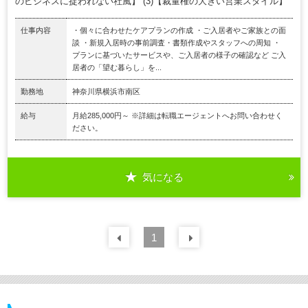
のビジネスに捉われない社風】 (3)【裁量権の大きい営業スタイル】
仕事内容
・個々に合わせたケアプランの作成 ・ご入居者やご家族との面
談 ・新規入居時の事前調査・書類作成やスタッフへの周知 ・
プランに基づいたサービスや、ご入居者の様子の確認など ご入
居者の「望む暮らし」を...
勤務地
神奈川県横浜市南区
給与
月給285,000円～ ※詳細は転職エージェントへお問い合わせく
ださい。
気になる
前の
1
30
件
次の
30
件