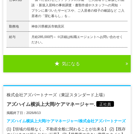
談 ・新規入居時の事前調査・書類作成やスタッフへの周知 ・
プランに基づいたサービスや、ご入居者の様子の確認など ご入
居者の「望む暮らし」を...
勤務地
神奈川県横浜市鶴見区
給与
月給285,000円～ ※詳細は転職エージェントへお問い合わせく
ださい。
気になる
株式会社アズパートナーズ（東証スタンダード上場）
アズハイム横浜上大岡/ケアマネージャー.
正社員
掲載終了日：2026/8/13
アズハイム横浜上大岡/ケアマネージャー/株式会社アズパートナーズ
(1)【領域の垣根なく、不動産全般に関わることが出来る】 (2)【既存