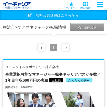
転職ならイーキャリア
気になる
検索履歴
無料会員登録はこちらから
横浜市×ケアマネジャーの転職情報
条件変更
前の
1
30
件
次の
30
件
ユースタイルラボラトリー株式会社
事業選択可能なマネージャー職◆キャリアパスが多数／
1年目年収600万円の実績
正社員
かんたん応募可
掲載終了日：2026/8/27