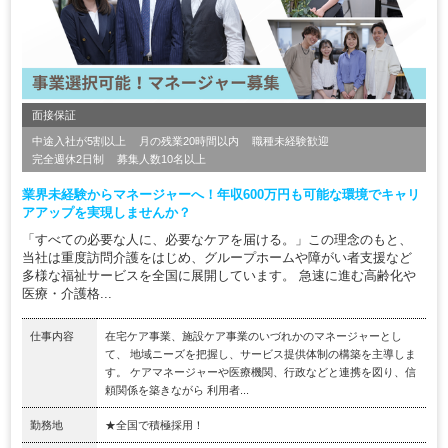
面接保証
中途入社が5割以上
月の残業20時間以内
職種未経験歓迎
完全週休2日制
募集人数10名以上
業界未経験からマネージャーへ！年収600万円も可能な環境でキャリ
アアップを実現しませんか？
「すべての必要な人に、必要なケアを届ける。」この理念のもと、
当社は重度訪問介護をはじめ、グループホームや障がい者支援など
多様な福祉サービスを全国に展開しています。 急速に進む高齢化や
医療・介護格...
仕事内容
在宅ケア事業、施設ケア事業のいづれかのマネージャーとし
て、 地域ニーズを把握し、サービス提供体制の構築を主導しま
す。 ケアマネージャーや医療機関、行政などと連携を図り、信
頼関係を築きながら 利用者...
勤務地
★全国で積極採用！