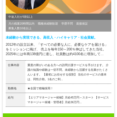
中途入社が5割以上
月の残業20時間以内
職種未経験歓迎
学歴不問
面接保証
募集人数10名以上
未経験から実現できる、高収入・ハイキャリア・社会貢献。
2012年の設立以来、「すべての必要な人に、必要なケアを届ける」
をミッションに掲げ、 売上を毎年150～200％伸ばしてきた当社。
2025年には年商138億円に達し、社員数は約4100名に増加して...
仕事内容
重度の障がいのある方への訪問介護サービスを手がけます。 介
護の知識や経験は一切不問。未経験から活躍する先輩がたくさ
んいます。 【最初にお任せする役割】 当社のサービスの基本
は、同性介助。1名のご利...
勤務地
★全国で積極採用！
給与
【エリアマネージャー候補】月給45万円～スタート 【サービス
マネージャー候補・管理者】月給36万円...