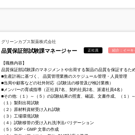
グリーンカプス製薬株式会社
品質保証部試験課マネージャー
正社員
紹介：
イーキ
【職務内容】
品質保証部試験課のマネジメントや出荷する製品の品質を保証するた
■生産計画に基づく、 品質管理業務のスケジュール管理・人員管理
■当局や顧客などの社外対応（試験法の移管及び検討業務）
■メンバーの育成指導（正社員7名、契約社員2名、派遣社員4名）
■その他:（１）～（５）の試験結果の照査、確認、文書作成、（１）
（１）製剤出荷試験
（２）原材料資材受け入れ試験
（３）工場環境試験
（４）試験移管の受け入れ洗浄法バリデーション
（５）SOP・GMP 文章の作成