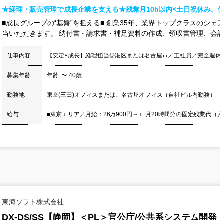
★経理・販売管理で成長企業を支える★残業月10h以内×土日祝休み
■成長グループの“基盤”を担える■ 創業35年、業界トップクラスのシ
当いただきます。 納付書・請求書・補足資料の作成、領収書管理、会計
仕事内容
【安定×成長】経理担当◎港区または名古屋市／正社員／完全週休
募集年齢
年齢: 〜 40歳
勤務地
東京(三田)オフィスまたは、名古屋オフィス（自社ビル内勤務）
給与
■東京エリア／月給：26万900円～ ∟月20時間分の固定残業代（月32
東海ソフト株式会社
DX-DS/SS【静岡】＜PL＞官公庁/公共系システム開発