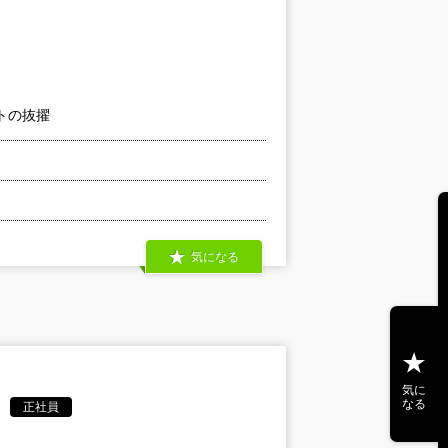
トの抜擢
気になる
気に
なる
正社員