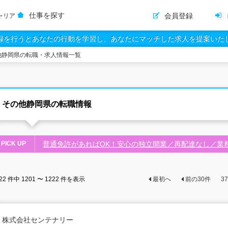
仕事を探す
会員登録
ャリア
録を行うとあなたの行動を学習し、あなたにマッチした求人を提案いた
他静岡県の転職・求人情報一覧
その他静岡県の転職情報
PICK UP
普通免許があればOK！安心の独立開業／再配達なし／業
22
件中
1201 〜 1222
件を表示
最初へ
前の
30
件
37
株式会社センテナリー