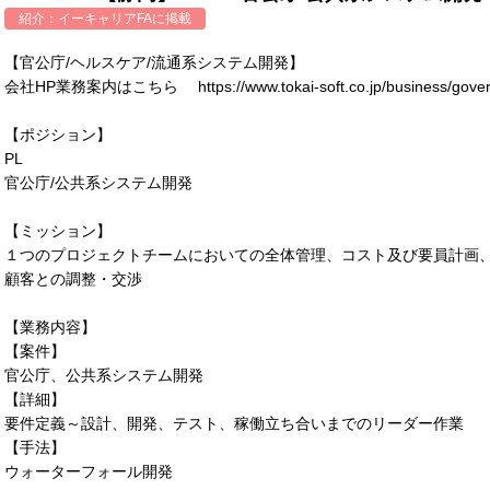
紹介：
イーキャリアFA
に掲載
【官公庁/ヘルスケア/流通系システム開発】
会社HP業務案内はこちら https://www.tokai-soft.co.jp/business/gover
【ポジション】
PL
官公庁/公共系システム開発
【ミッション】
１つのプロジェクトチームにおいての全体管理、コスト及び要員計画、
顧客との調整・交渉
【業務内容】
【案件】
官公庁、公共系システム開発
【詳細】
要件定義～設計、開発、テスト、稼働立ち合いまでのリーダー作業
【手法】
ウォーターフォール開発