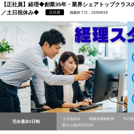
【正社員】経理◆創業35年・業界シェアトップクラス
／土日祝休み◆
正社員
掲載終了日：2026/8/19
土日祝休み
職種未経験歓迎
月の残
完全週休2日制
駅から徒歩5分以内