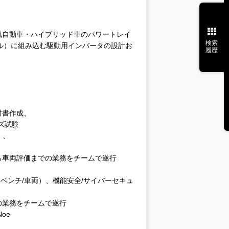
気自動車・ハイブリッド車のパワートレイ
検索
スル）に組み込む駆動用インバータの設計お
履歴
討書作成、
ズ試験
）、
ら車両評価までの業務をチームで遂行
（ベンチ/車両）、機能安全/サイバーセキュ
の業務をチームで遂行
Noe