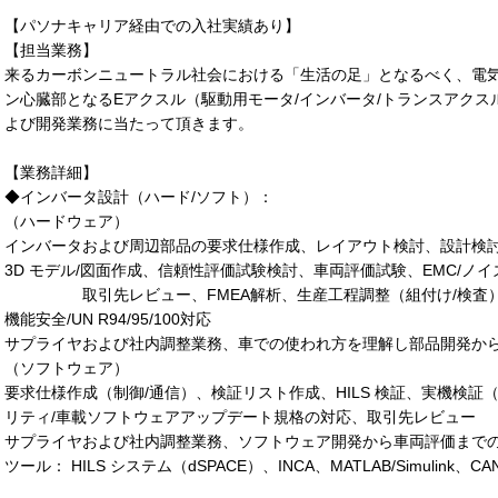
【パソナキャリア経由での入社実績あり】
【担当業務】
来るカーボンニュートラル社会における「生活の足」となるべく、電
ン心臓部となるEアクスル（駆動用モータ/インバータ/トランスアク
よび開発業務に当たって頂きます。
【業務詳細】
◆インバータ設計（ハード/ソフト）：
（ハードウェア）
インバータおよび周辺部品の要求仕様作成、レイアウト検討、設計検
3D モデル/図面作成、信頼性評価試験検討、車両評価試験、EMC/ノイ
取引先レビュー、FMEA解析、生産工程調整（組付け/検査
機能安全/UN R94/95/100対応
サプライヤおよび社内調整業務、車での使われ方を理解し部品開発か
（ソフトウェア）
要求仕様作成（制御/通信）、検証リスト作成、HILS 検証、実機検証
リティ/車載ソフトウェアアップデート規格の対応、取引先レビュー
サプライヤおよび社内調整業務、ソフトウェア開発から車両評価まで
ツール： HILS システム（dSPACE）、INCA、MATLAB/Simulink、CA