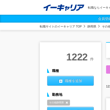
転職ならイーキ
会員登
転職サイトのイーキャリア TOP
静岡県
その
1222
件
職種
職種を追加
12
勤務地
その他静岡県
削除