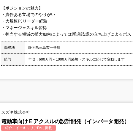
【ポジションの魅力】
・責任ある立場でのやりがい
・大規模PJリーダー経験
・マネージャスキル習得
・担当する領域の拡大如何によっては新規部/課の立ち上げによるポス
勤務地
静岡県三島市一番町
給与
年収：600万円～1000万円経験・スキルに応じて変動します
スズキ株式会社
電動車向けＥアクスルの設計開発（インバータ開発）
紹介：
イーキャリアFA
に掲載