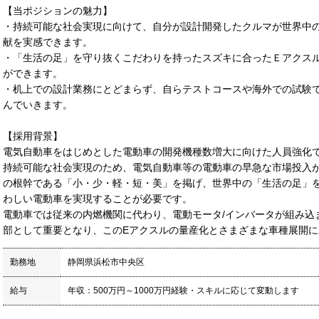
【当ポジションの魅力】
・持続可能な社会実現に向けて、自分が設計開発したクルマが世界中
献を実感できます。
・「生活の足」を守り抜くこだわりを持ったスズキに合ったＥアクス
ができます。
・机上での設計業務にとどまらず、自らテストコースや海外での試験
んでいきます。
【採用背景】
電気自動車をはじめとした電動車の開発機種数増大に向けた人員強化
持続可能な社会実現のため、電気自動車等の電動車の早急な市場投入
の根幹である「小・少・軽・短・美」を掲げ、世界中の「生活の足」
わしい電動車を実現することが必要です。
電動車では従来の内燃機関に代わり、電動モータ/インバータが組み込
部として重要となり、このEアクスルの量産化とさまざまな車種展開
勤務地
静岡県浜松市中央区
給与
年収：500万円～1000万円経験・スキルに応じて変動します