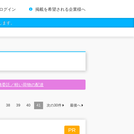
ログイン
掲載を希望される企業様へ
します。
務委託／軽い荷物の配達
38
39
40
41
次の
30
件
最後へ
PR