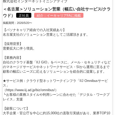
株式会社インターネットイニシアティブ
＜名古屋＞ソリューション営業（幅広い自社サービス/クラ
ウド）
正社員
紹介：
イーキャリアFA
に掲載
掲載期間：2026/5/20〜
【パソナキャリア経由での入社実績あり】
名古屋支社のソリューション営業としてご活躍頂きます。
【採用背景】
需要拡大に伴う増員。
【業務内容】
自社のクラウド基盤「IIJ GIO」をベースに、メール・セキュリティなど
のマネージドサービスやネットワークサービス・SIから運用に至るまで
顧客の幅広いニーズに応えるソリューションを総合的に提案します。
★サービス例：クラウド型ネットワークインフラ「IIJ Omnibusサービ
ス」
（https://www.iij.ad.jp/biz/omnibus/）
┗お客様の業務スタイルや利用シーンに合わせた「デジタル・ワークプ
レイス」支援
【顧客について】
大手企業・官公庁を中心に約15,000社の直取引実績があり、業界TOP10