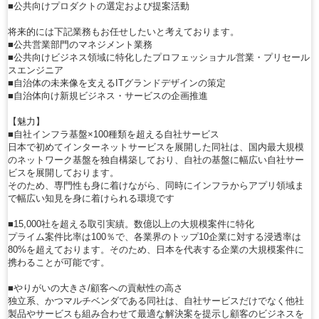
■公共向けプロダクトの選定および提案活動
将来的には下記業務もお任せしたいと考えております。
■公共営業部門のマネジメント業務
■公共向けビジネス領域に特化したプロフェッショナル営業・プリセール
スエンジニア
■自治体の未来像を支えるITグランドデザインの策定
■自治体向け新規ビジネス・サービスの企画推進
【魅力】
■自社インフラ基盤×100種類を超える自社サービス
日本で初めてインターネットサービスを展開した同社は、国内最大規模
のネットワーク基盤を独自構築しており、自社の基盤に幅広い自社サー
ビスを展開しております。
そのため、専門性も身に着けながら、同時にインフラからアプリ領域ま
で幅広い知見を身に着けられる環境です
■15,000社を超える取引実績。数億以上の大規模案件に特化
プライム案件比率は100％で、各業界のトップ10企業に対する浸透率は
80%を超えております。そのため、日本を代表する企業の大規模案件に
携わることが可能です。
■やりがいの大きさ/顧客への貢献性の高さ
独立系、かつマルチベンダである同社は、自社サービスだけでなく他社
製品やサービスも組み合わせて最適な解決案を提示し顧客のビジネスを