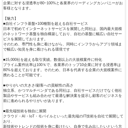
企業に対する浸透率が80~100%と各業界のリーディングカンパニーがお
客様となります。
【魅力】
■自社インフラ基盤×100種類を超える自社サービス
日本で初めてインターネットサービスを展開した同社は、国内最大規模
のネットワーク基盤を独自構築しており、自社の基盤に幅広い自社サー
ビスを展開しております。
そのため、専門性も身に着けながら、同時にインフラからアプリ領域ま
で幅広い知見を身に着けられる環境です
■15,000社を超える取引実績。数億以上の大規模案件に特化
プライム案件比率は100％で、各業界のトップ10企業に対する浸透率は
80%を超えております。そのため、日本を代表する企業の大規模案件に
携わることが可能です。
■やりがいの大きさ/顧客への貢献性の高さ
独立系、かつマルチベンダである同社は、自社サービスだけでなく他社
製品やサービスも組み合わせて最適な解決案を提示し顧客のビジネスを
前に進められるやりがいがあります。
■最先端技術を独自に展開
クラウド・AI・IoT・モバイルといった最先端のIT技術を自社で展開して
おり、
新技術やトレンドの技術を身に着けたい、自身で生み出したいという方