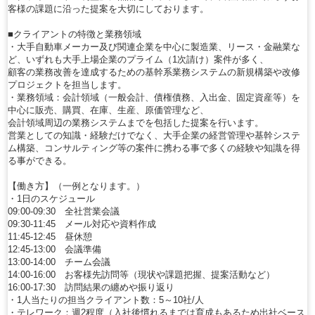
客様の課題に沿った提案を大切にしております。
■クライアントの特徴と業務領域
・大手自動車メーカー及び関連企業を中心に製造業、リース・金融業な
ど、いずれも大手上場企業のプライム（1次請け）案件が多く、
顧客の業務改善を達成するための基幹系業務システムの新規構築や改修
プロジェクトを担当します。
・業務領域：会計領域（一般会計、債権債務、入出金、固定資産等）を
中心に販売、購買、在庫、生産、原価管理など、
会計領域周辺の業務システムまでを包括した提案を行います。
営業としての知識・経験だけでなく、大手企業の経営管理や基幹システ
ム構築、コンサルティング等の案件に携わる事で多くの経験や知識を得
る事ができる。
【働き方】（一例となります。）
・1日のスケジュール
09:00-09:30 全社営業会議
09:30-11:45 メール対応や資料作成
11:45-12:45 昼休憩
12:45-13:00 会議準備
13:00-14:00 チーム会議
14:00-16:00 お客様先訪問等（現状や課題把握、提案活動など）
16:00-17:30 訪問結果の纏めや振り返り
・1人当たりの担当クライアント数：5～10社/人
・テレワーク：週2程度（入社後慣れるまでは育成もあるため出社ベース