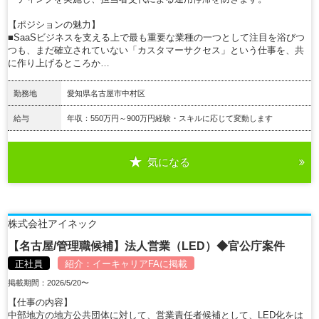
【ポジションの魅力】
■SaaSビジネスを支える上で最も重要な業種の一つとして注目を浴びつ
つも、まだ確立されていない「カスタマーサクセス」という仕事を、共
に作り上げるところか…
勤務地
愛知県名古屋市中村区
給与
年収：550万円～900万円経験・スキルに応じて変動します
気になる
詳細を見る
株式会社アイネック
【名古屋/管理職候補】法人営業（LED）◆官公庁案件
正社員
紹介：
イーキャリアFA
に掲載
掲載期間：2026/5/20〜
【仕事の内容】
中部地方の地方公共団体に対して、営業責任者候補として、LED化をは