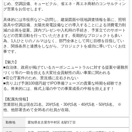
じめ、空調設備、キュービクル、省エネ・再エネ商材のコンサルティン
グ営業をお任せします。
具体的には市役所などへ訪問し、建築図面や現地調査情報を基に、照明
器具や空調設備、太陽光発電設備などの導入することによる消費電力削
減の企画を提案。課内プレゼンや入札時の手続き、予算立てのサポート
などの営業活動を行っていただきます。長期的なプロジェクトも多い
為、1人ひとりのノルマはなく、部門全体として同じ目標を目指してい
き、関係各所と連携をしながら、プロジェクトを成功に導いていくお仕
事です。
【魅力】
■自治体、政府が掲げているカーボンニュートラルに対する提案や避難所
づくり等の一助を担える大変社会貢献性の高い事業に関われる
■官公庁案件のため、景況感に左右されない
■売り上げ予測100億円超でIPO準備フェーズの貴重な時期を経験でき
る。将来的には、株式上場の中での事業成長の中核を担えます！
【配属先情報】
営業部社員は現在21名。20代5名・30代5名・40代5名・50代6名。 ※
他、他部署含めて全95名の社員が在籍。
勤務地
愛知県名古屋市中村区 名駅5丁目