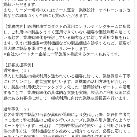
貢献いただきます。
また、リーダー候補の方にはチーム運営・業務設計・オペレーション改
善などの組織づくり全般にも貢献いただきます。
【業務内容】経理財務プロダクトの運用コンサルティングチームに所属
し、ご利用中の製品をうまく運用できていない顧客や継続利用を迷って
いる顧客、業務効率化を検討している顧客などに対して運用支援を行い
ます。例えば新機能や便利機能などの製品価値を訴求するなど、顧客が
最大限に製品を運用できるようサポートします。
※自社のパートナー企業に一部施策を委託するケースもあります。
【顧客支援事例】
通常事例（１）
導入した製品の継続利用を迷われている顧客に対して、業務課題を丁寧
にヒアリングし、改善提案を行います。新機能の活用方法を紹介した
り、製品の利用状況データをグラフ化した「活用診断レポート」を活用
することで、業務効率化の具体的な支援を実施。製品のご利用状況に課
題のあるお客様に対して、継続利用に向けた業務改善提案を行います。
通常事例（２）
顧客企業内で製品担当者が異動や退職により交代した際、新任担当者向
けに改めて弊社製品のご紹介を行いスムーズに業務を引き継げるようサ
ポートを行います。例えば、ご契約中製品の特徴や、よく利用される機
能の操作方法・便利機能などを改めてご紹介するなど、必要に応じてミ
ーティングを実施し、担当者交代による運用停滞を防ぎます。