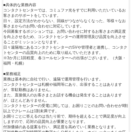
■具体的な業務内容
コンタクトセンターでは、コミュファ光をすでに利用いただいているお
客さまのサポートをしています。
日々、設定方法がわからない、回線がつながらなくなった、等様々なお
客さまからのお問い合わせに対応しています。
今回募集するポジションでは、お問い合わせに対するお客さまの満足度
を向上させるため、コンタクトセンターの運用管理及び品質を向上させ
ることがミッションとなります。
日々遠隔地にあるコンタクトセンターのSVや管理者と連携し、コンタク
トセンターの品質向上のために取り組んでいただきます。
※3か月に1回程度、各コールセンターへの出張がございます。（大阪・
福岡・札幌）
■業務補足
業務は基本的に自社で行い、遠隔で運用管理を行います。
コンタクトセンターは札幌や福岡等にあり、出張することはあります
が、常駐勤務はありません。
また、直接個人のお客さまとお話する機会は発生することはあります
が、ほとんどありません。
コンタクトセンターの受電に関しては、お困りごとのお問い合わせが9割
以上でクレームは1割未満です。
お困りごとに答えるのは当たり前で、期待を超えることで満足度が向上
しますので、応対の品質向上が重要となります。
付加価値のある提案を行い、満足度を高めていく業務となります。