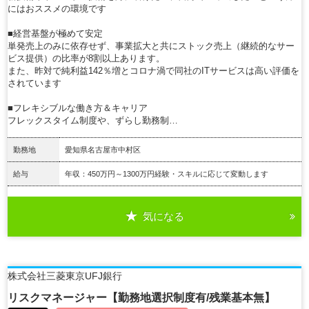
にはおススメの環境です
■経営基盤が極めて安定
単発売上のみに依存せず、事業拡大と共にストック売上（継続的なサー
ビス提供）の比率が8割以上あります。
また、昨対で純利益142％増とコロナ渦で同社のITサービスは高い評価を
されています
■フレキシブルな働き方＆キャリア
フレックスタイム制度や、ずらし勤務制…
勤務地
愛知県名古屋市中村区
給与
年収：450万円～1300万円経験・スキルに応じて変動します
気になる
詳細を見る
株式会社三菱東京UFJ銀行
リスクマネージャー【勤務地選択制度有/残業基本無】