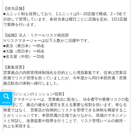
【担当店舗】
■ユニット制を採用しており、1ユニットは5～10店舗で構成、2～3名で
分担して管理しています。各担当者は曜日ごとに店舗を定め、1日1店舗
で業務を行います。
【組織】法人・リテールリスク統括部
※リスクマネージャーは以下人数がご活躍中です。
■東京（東日本）ー85名
■大阪（西日本）ー46名
■名古屋（中部）ー33名
【募集背景】
営業拠点の内部管理体制強化を目的とした増員募集です。従来は営業店
所属でリスク管理を担っていましたが、今年度から同行本部所属・営業
拠点駐在の体制へ移行しました。
【本ポジションのミッション/役割】
■リスクマネージャーは、営業拠点に駐在し、法令遵守や業務リスクの監
条件変更
督を通じて、拠点の健全な運営を支える重要な役割を担います。単なる
検査ではなく、営業店が自律的にリスクを管理できる体制を構築するこ
とがミッションです。本部所属の立場でありながら、現場のマネジメン
トと対話し、改善提案や指導を行うことで、リスク管理レベルの維持・
向上を実現する…