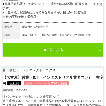
■配属予定部署：ご経験に応じて、適性のある部署に配属させていただき
ます。
■人数構成：配属先によって異なりますが、概ね5～10名程度
※社内平均年齢：40代前半
勤務地
愛知県名古屋市中村区
給与
年収：600万円～800万円経験・スキルに応じて変動します
気になる
詳細を見る
株式会社トーメンエレクトロニクス
【名古屋】営業（ICT・インダストリアル業界向け）｜在宅
可
正社員
紹介：
イーキャリアFA
に掲載
掲載期間：2026/5/20〜
【パソナキャリア経由での入社実績あり】
豊田通商グループの一員で車載業界における世界最大規模のエレクトロ
ニクス商社にて、車載業界向けに営業担当として仕入れ先製品の営業活