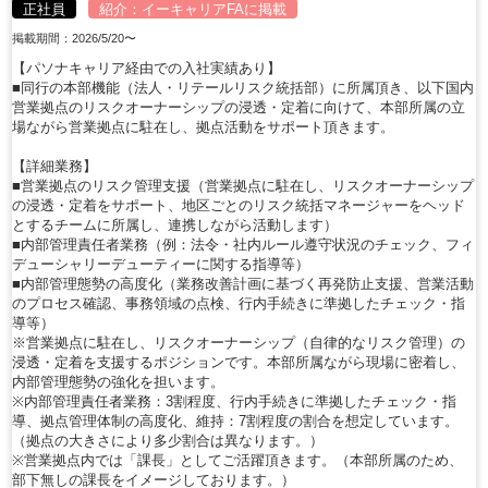
正社員
紹介：
イーキャリアFA
に掲載
掲載期間：2026/5/20〜
【パソナキャリア経由での入社実績あり】
■同行の本部機能（法人・リテールリスク統括部）に所属頂き、以下国内
営業拠点のリスクオーナーシップの浸透・定着に向けて、本部所属の立
場ながら営業拠点に駐在し、拠点活動をサポート頂きます。
【詳細業務】
■営業拠点のリスク管理支援（営業拠点に駐在し、リスクオーナーシップ
の浸透・定着をサポート、地区ごとのリスク統括マネージャーをヘッド
とするチームに所属し、連携しながら活動します）
■内部管理責任者業務（例：法令・社内ルール遵守状況のチェック、フィ
デューシャリーデューティーに関する指導等）
■内部管理態勢の高度化（業務改善計画に基づく再発防止支援、営業活動
のプロセス確認、事務領域の点検、行内手続きに準拠したチェック・指
導等）
※営業拠点に駐在し、リスクオーナーシップ（自律的なリスク管理）の
浸透・定着を支援するポジションです。本部所属ながら現場に密着し、
内部管理態勢の強化を担います。
※内部管理責任者業務：3割程度、行内手続きに準拠したチェック・指
導、拠点管理体制の高度化、維持：7割程度の割合を想定しています。
（拠点の大きさにより多少割合は異なります。）
※営業拠点内では「課長」としてご活躍頂きます。（本部所属のため、
部下無しの課長をイメージしております。）