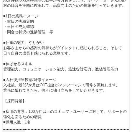
応対件数や応対時間等の数字から分析をしたり、オペレーターさんの応
対の録音を実際に確認して、品質向上のための施策を行っていきます。
■1日の業務イメージ
・前日の実績集約
・当日の充足確認
・問合せ状況の進捗管理 等
■仕事の魅力、やりがい
お客さまからの感謝の気持ちがダイレクトに感じられること、そして
日々自身の成長も感じられる業務です。
■伸ばせるスキル
管理能力、コミュニケーション能力、迅速な対応力、数値管理能力
■入社後担当役割/研修イメージ
入社後、最低3か月はOJT担当がマンツーマンで研修を実施します。
業務に慣れてきたら、徐々に独り立ちをしていただきます。
【採用背景】
■採用の背景：100万件以上のコミュファユーザーに対して、サポートの
強化を図るための増員
■採用人数：1名