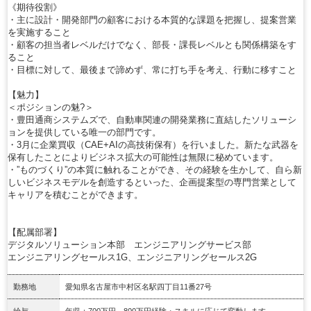
《期待役割》
・主に設計・開発部門の顧客における本質的な課題を把握し、提案営業
を実施すること
・顧客の担当者レベルだけでなく、部長・課長レベルとも関係構築をす
ること
・目標に対して、最後まで諦めず、常に打ち手を考え、行動に移すこと
【魅力】
＜ポジションの魅?＞
・豊田通商システムズで、自動車関連の開発業務に直結したソリューシ
ョンを提供している唯一の部門です。
・3月に企業買収（CAE+AIの高技術保有）を行いました。新たな武器を
保有したことによりビジネス拡大の可能性は無限に秘めています。
・”ものづくり”の本質に触れることができ、その経験を生かして、自ら新
しいビジネスモデルを創造するといった、企画提案型の専門営業として
キャリアを積むことができます。
【配属部署】
デジタルソリューション本部 エンジニアリングサービス部
エンジニアリングセールス1G、エンジニアリングセールス2G
勤務地
愛知県名古屋市中村区名駅四丁目11番27号