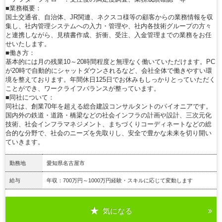
■業務概要：
国土交通省、自治体、JR関連、ネクスコ様等の顧客からの業務情報を収
集し、社内管理システムへの入力・管理や、社内各技術グループの方々
と連携しながら、見積書作成、折衝、受注、入金管理までの業務をお任
せいたします。
■働き方：
基本的には月の残業10～20時間程度と無理なく働いていただけます。PC
が20時で自動的にシャットダウンされるなど、会社全体で働きやすい環
境を整えております。年間休日125日でお休みもしっかりとっていただく
ことができ、ワークライフバランスが整っています。
■同社について：
同社は、創業70年を超える総合建設コンサルタントのパイオニアです。
国内外の鉄道・道路・橋梁などの社会インフラの計画や設計、三次元化
技術、社会インフラマネジメント、まちづくりコーディネートなどの総
合的な分野で、社会のニーズを先取りし、安全で豊かな未来を切り開い
ていきます。
勤務地
愛知県名古屋市
給与
年収：700万円～1000万円経験・スキルに応じて変動します
気になる
詳細を見る