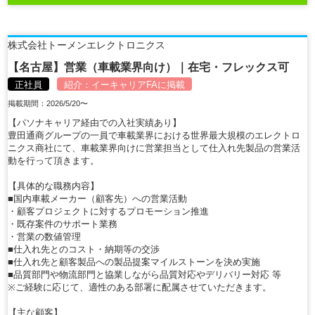
株式会社トーメンエレクトロニクス
【名古屋】営業（車載業界向け）｜在宅・フレックス可
正社員
紹介：
イーキャリアFA
に掲載
掲載期間：2026/5/20〜
【パソナキャリア経由での入社実績あり】
豊田通商グループの一員で車載業界における世界最大規模のエレクトロ
ニクス商社にて、車載業界向けに営業担当として仕入れ先製品の営業活
動を行って頂きます。
【具体的な職務内容】
■国内車載メーカー（顧客先）への営業活動
・顧客プロジェクトに対するプロモーション推進
・既存案件のサポート業務
・営業の数値管理
■仕入れ先とのコスト・納期等の交渉
■仕入れ先と顧客製品への製品提案マイルストーンを決め実施
■品質部門や物流部門と協業しながら品質対応やデリバリー対応 等
※ご経験に応じて、適性のある部署に配属させていただきます。
【主な顧客】