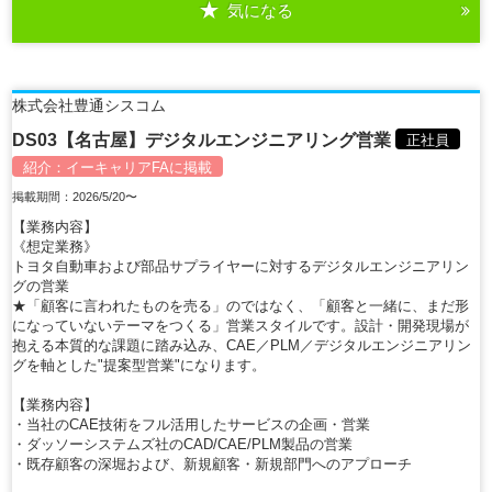
気になる
詳細を見る
株式会社豊通シスコム
DS03【名古屋】デジタルエンジニアリング営業
正社員
紹介：
イーキャリアFA
に掲載
掲載期間：2026/5/20〜
【業務内容】
《想定業務》
トヨタ自動車および部品サプライヤーに対するデジタルエンジニアリン
グの営業
★「顧客に言われたものを売る」のではなく、「顧客と一緒に、まだ形
になっていないテーマをつくる」営業スタイルです。設計・開発現場が
抱える本質的な課題に踏み込み、CAE／PLM／デジタルエンジニアリン
グを軸とした"提案型営業"になります。
【業務内容】
・当社のCAE技術をフル活用したサービスの企画・営業
・ダッソーシステムズ社のCAD/CAE/PLM製品の営業
・既存顧客の深堀および、新規顧客・新規部門へのアプローチ