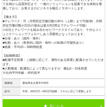
て企画から品質対応まで、一連のソリューションを提案できる体制を整
備しており、お客さまのビジネスを幅広くサポートします。
【働き方】
■テレワーク：可（月間所定労働日数の40％（上限）まで可能/例：月間
所定労働日数が22日の場合は最大8日間までテレワーク可能）
※出社とテレワークを組み合わせたワークスタイルであり、十分なコミ
ュニケーションでフォローしあう雰囲気となっております。
■出張：あり（国内・海外）
■転勤：あり（将来的に国内・海外への転勤の可能性あり）
■残業：平均20～30時間程度
【組織構成】
■配属予定部署：ご経験に応じて、適性のある部署に配属させていただき
ます。
■人数構成：配属先によって異なりますが、概ね5～10名程度
※社内平均年齢：40代前半
勤務地
愛知県名古屋市中村区
給与
年収：600万円～800万円経験・スキルに応じて変動します
気になる
詳細を見る