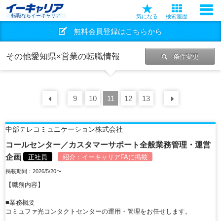
転職ならイーキャリア
気になる
検索履歴
無料会員登録はこちらから
その他愛知県×営業の転職情報
条件変更
前の
9
30
10
件
11
12
13
次の
30
中部テレコミュニケーション株式会社
コールセンター／カスタマーサポート全般業務管理・運営
企画
正社員
紹介：
イーキャリアFA
に掲載
掲載期間：2026/5/20〜
【職務内容】
■業務概要
コミュファ光コンタクトセンターの運用・管理をお任せします。