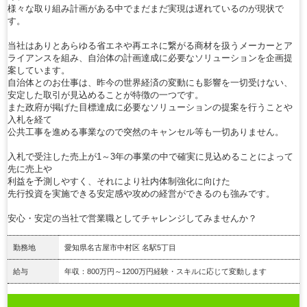
様々な取り組み計画がある中でまだまだ実現は遅れているのが現状で
す。
当社はありとあらゆる省エネや再エネに繋がる商材を扱うメーカーとア
ライアンスを組み、自治体の計画達成に必要なソリューションを企画提
案しています。
自治体とのお仕事は、昨今の世界経済の変動にも影響を一切受けない、
安定した取引が見込めることが特徴の一つです。
また政府が掲げた目標達成に必要なソリューションの提案を行うことや
入札を経て
公共工事を進める事業なので突然のキャンセル等も一切ありません。
入札で受注した売上が1～3年の事業の中で確実に見込めることによって
先に売上や
利益を予測しやすく、それにより社内体制強化に向けた
先行投資を実施できる安定感や攻めの経営ができるのも強みです。
安心・安定の当社で営業職としてチャレンジしてみませんか？
勤務地
愛知県名古屋市中村区 名駅5丁目
給与
年収：800万円～1200万円経験・スキルに応じて変動します