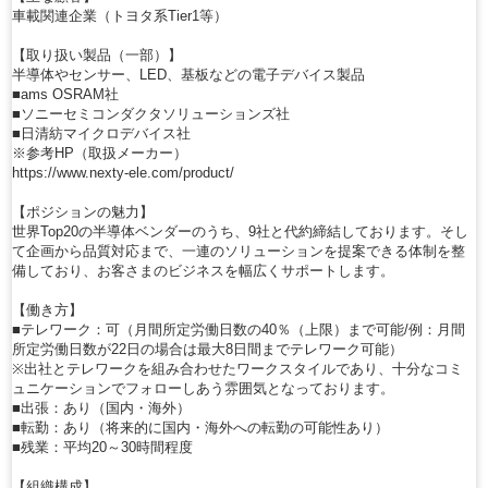
車載関連企業（トヨタ系Tier1等）
【取り扱い製品（一部）】
半導体やセンサー、LED、基板などの電子デバイス製品
■ams OSRAM社
■ソニーセミコンダクタソリューションズ社
■日清紡マイクロデバイス社
※参考HP（取扱メーカー）
https://www.nexty-ele.com/product/
【ポジションの魅力】
世界Top20の半導体ベンダーのうち、9社と代約締結しております。そし
て企画から品質対応まで、一連のソリューションを提案できる体制を整
備しており、お客さまのビジネスを幅広くサポートします。
【働き方】
■テレワーク：可（月間所定労働日数の40％（上限）まで可能/例：月間
所定労働日数が22日の場合は最大8日間までテレワーク可能）
※出社とテレワークを組み合わせたワークスタイルであり、十分なコミ
ュニケーションでフォローしあう雰囲気となっております。
■出張：あり（国内・海外）
■転勤：あり（将来的に国内・海外への転勤の可能性あり）
■残業：平均20～30時間程度
【組織構成】