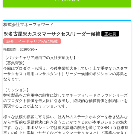
株式会社マネーフォワード
※名古屋※カスタマーサクセス/リーダー候補
正社員
紹介：
イーキャリアFA
に掲載
掲載期間：2026/5/20〜
【パソナキャリア経由での入社実績あり】
【募集背景】
今回はプロダクトも増え、今後事業拡大をしていく上で重要なカスタマ
ーサクセス（運用コンサルタント）リーダー候補のポジションの募集と
なります。
【ミッション】
弊社製品をご利用中の顧客に対してマネーフォワードクラウドシリーズ
のプロダクト価値を最大限に引き出し、継続的な価値提供と解約阻止を
実現することが主なミッションです。
様々な規模の顧客に寄り添い、社内外のステークホルダーを巻き込みな
がら本質的な課題解決に向き合うことができるのが本ポジションの魅力
です。なお、本ポジションでは顧客課題の解決を通じてGRR（収益維持
率）の向上に寄与いただくなどカスタマーサクセスとして事業へ大きく