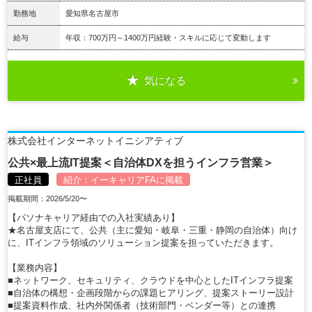
勤務地
愛知県名古屋市
給与
年収：700万円～1400万円経験・スキルに応じて変動します
気になる
詳細を見る
株式会社インターネットイニシアティブ
公共×最上流IT提案＜自治体DXを担うインフラ営業＞
正社員
紹介：
イーキャリアFA
に掲載
掲載期間：2026/5/20〜
【パソナキャリア経由での入社実績あり】
★名古屋支店にて、公共（主に愛知・岐阜・三重・静岡の自治体）向け
に、ITインフラ領域のソリューション提案を担っていただきます。
【業務内容】
■ネットワーク、セキュリティ、クラウドを中心としたITインフラ提案
■自治体の構想・企画段階からの課題ヒアリング、提案ストーリー設計
■提案資料作成、社内外関係者（技術部門・ベンダー等）との連携