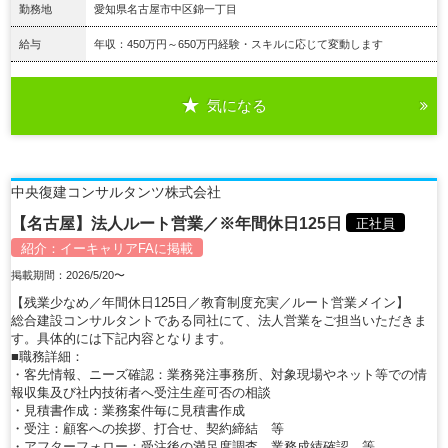
勤務地
愛知県名古屋市中区錦一丁目
給与
年収：450万円～650万円経験・スキルに応じて変動します
気になる
詳細を見る
中央復建コンサルタンツ株式会社
【名古屋】法人ルート営業／※年間休日125日
正社員
紹介：
イーキャリアFA
に掲載
掲載期間：2026/5/20〜
【残業少なめ／年間休日125日／教育制度充実／ルート営業メイン】
総合建設コンサルタントである同社にて、法人営業をご担当いただきま
す。具体的には下記内容となります。
■職務詳細：
・客先情報、ニーズ確認：業務発注事務所、対象現場やネット等での情
報収集及び社内技術者へ受注生産可否の相談
・見積書作成：業務案件毎に見積書作成
・受注：顧客への挨拶、打合せ、契約締結 等
・アフターフォロー：受注後の満足度調査、業務成績確認 等