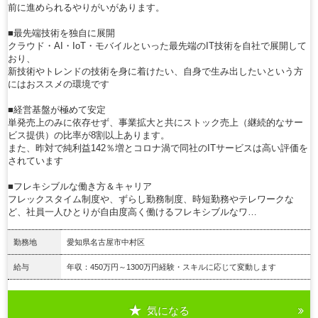
前に進められるやりがいがあります。
■最先端技術を独自に展開
クラウド・AI・IoT・モバイルといった最先端のIT技術を自社で展開して
おり、
新技術やトレンドの技術を身に着けたい、自身で生み出したいという方
にはおススメの環境です
■経営基盤が極めて安定
単発売上のみに依存せず、事業拡大と共にストック売上（継続的なサー
ビス提供）の比率が8割以上あります。
また、昨対で純利益142％増とコロナ渦で同社のITサービスは高い評価を
されています
■フレキシブルな働き方＆キャリア
フレックスタイム制度や、ずらし勤務制度、時短勤務やテレワークな
ど、社員一人ひとりが自由度高く働けるフレキシブルなワ…
勤務地
愛知県名古屋市中村区
給与
年収：450万円～1300万円経験・スキルに応じて変動します
気になる
詳細を見る