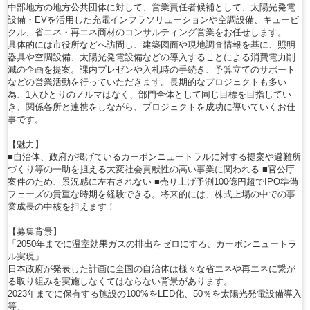
中部地方の地方公共団体に対して、営業責任者候補として、太陽光発電
設備・EVを活用した充電インフラソリューションや空調設備、キュービ
クル、省エネ・再エネ商材のコンサルティング営業をお任せします。
具体的には市役所などへ訪問し、建築図面や現地調査情報を基に、照明
器具や空調設備、太陽光発電設備などの導入することによる消費電力削
減の企画を提案。課内プレゼンや入札時の手続き、予算立てのサポート
などの営業活動を行っていただきます。長期的なプロジェクトも多い
為、1人ひとりのノルマはなく、部門全体として同じ目標を目指してい
き、関係各所と連携をしながら、プロジェクトを成功に導いていくお仕
事です。
【魅力】
■自治体、政府が掲げているカーボンニュートラルに対する提案や避難所
づくり等の一助を担える大変社会貢献性の高い事業に関われる ■官公庁
案件のため、景況感に左右されない ■売り上げ予測100億円超でIPO準備
フェーズの貴重な時期を経験できる。将来的には、株式上場の中での事
業成長の中核を担えます！
【募集背景】
「2050年までに温室効果ガスの排出をゼロにする、カーボンニュートラ
ル実現」
日本政府が発表した計画に全国の自治体は様々な省エネや再エネに繋が
る取り組みを実施しなくてはならない背景があります。
2023年までに保有する施設の100%をLED化、50％を太陽光発電設備導入
等、