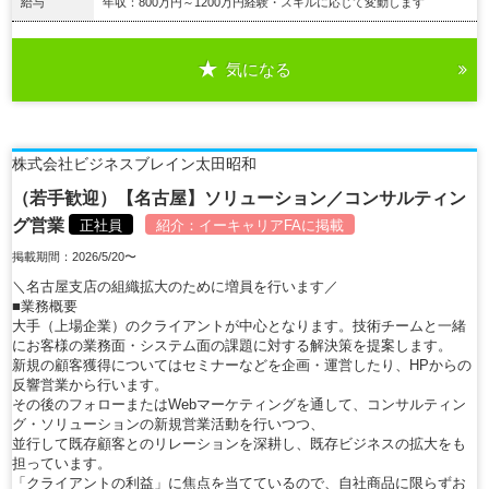
給与
年収：800万円～1200万円経験・スキルに応じて変動します
気になる
詳細を見る
株式会社ビジネスブレイン太田昭和
（若手歓迎）【名古屋】ソリューション／コンサルティン
グ営業
正社員
紹介：
イーキャリアFA
に掲載
掲載期間：2026/5/20〜
＼名古屋支店の組織拡大のために増員を行います／
■業務概要
大手（上場企業）のクライアントが中心となります。技術チームと一緒
にお客様の業務面・システム面の課題に対する解決策を提案します。
新規の顧客獲得についてはセミナーなどを企画・運営したり、HPからの
反響営業から行います。
その後のフォローまたはWebマーケティングを通して、コンサルティン
グ・ソリューションの新規営業活動を行いつつ、
並行して既存顧客とのリレーションを深耕し、既存ビジネスの拡大をも
担っています。
「クライアントの利益」に焦点を当てているので、自社商品に限らずお