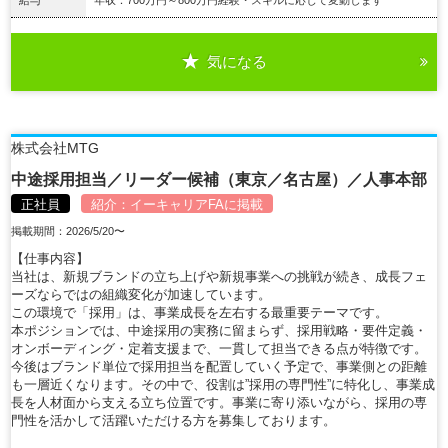
給与
年収：700万円～800万円経験・スキルに応じて変動します
気になる
詳細を見る
株式会社MTG
中途採用担当／リーダー候補（東京／名古屋）／人事本部
正社員
紹介：
イーキャリアFA
に掲載
掲載期間：2026/5/20〜
【仕事内容】
当社は、新規ブランドの立ち上げや新規事業への挑戦が続き、成長フェ
ーズならではの組織変化が加速しています。
この環境で「採用」は、事業成長を左右する最重要テーマです。
本ポジションでは、中途採用の実務に留まらず、採用戦略・要件定義・
オンボーディング・定着支援まで、一貫して担当できる点が特徴です。
今後はブランド単位で採用担当を配置していく予定で、事業側との距離
も一層近くなります。その中で、役割は”採用の専門性”に特化し、事業成
長を人材面から支える立ち位置です。事業に寄り添いながら、採用の専
門性を活かして活躍いただける方を募集しております。