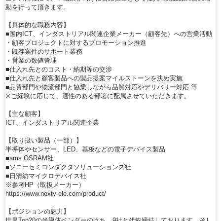
動を行って頂きます。
【具体的な職務内容】
■国内ICT、インダストリアル関連企業メーカー（顧客先）への営業活動
・顧客プロジェクトに対するプロモーション推進
・既存案件のサポート業務
・営業の数値管理
■仕入れ先とのコスト・納期等の交渉
■仕入れ先と顧客製品への製品提案マイルストーンを決め実施
■品質部門や物流部門と協業しながら品質対応やデリバリー対応 等
※ご経験に応じて、適性のある部署に配属させていただきます。
【主な顧客】
ICT、インダストリアル関連企業
【取り扱い製品（一部）】
半導体やセンサー、LED、基板などの電子デバイス製品
■ams OSRAM社
■ソニーセミコンダクタソリューションズ社
■日清紡マイクロデバイス社
※参考HP（取扱メーカー）
https://www.nexty-ele.com/product/
【ポジションの魅力】
世界Top20の半導体ベンダーのうち、9社と代約締結しております。そし