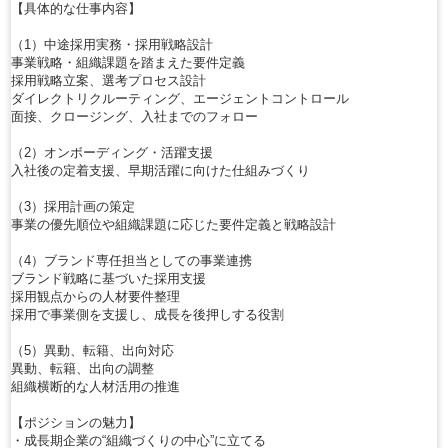
【具体的な仕事内容】
（1）中途採用実務・採用戦略設計
事業戦略・組織課題を踏まえた要件定義
採用戦略立案、選考プロセス設計
ダイレクトリクルーティング、エージェントコントロール
面接、クロージング、入社までのフォロー
（2）オンボーディング・活躍支援
入社後の定着支援、早期活躍に向けた仕組みづくり
（3）採用計画の策定
事業の優先順位や組織課題に応じた要件定義と戦略設計
（4）ブランド専任担当としての事業連携
ブランド戦略に基づいた採用支援
採用観点からの人材要件整理
採用で事業側を支援し、成長を後押しする役割
（5）異動、転籍、出向対応
異動、転籍、出向の調整
組織横断的な人材活用の推進
【ポジションの魅力】
・成長期企業の“組織づくりの中心”に立てる