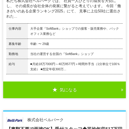
私たち株式会社ベルパークでは、 社員一人ひとりの成長を大切に
し、 その成長が会社全体の発展に繋がると考えています。 今回「働
きがいのある企業ランキング2025」にて、 見事に上位50社に選出さ
れた...
仕事内容
大手企業『SoftBank』ショップでの接客・販売業務や、バック
オフィス業務など
募集年齢
年齢: 〜 29歳
勤務地
当社の運営する全国の『SoftBank』ショップ
給与
■月給18万7000円～40万8577円＋時間外手当（1分単位で100％
支給） ■想定年収300万...
気になる
株式会社ベルパーク