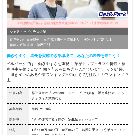
シェアトップクラス企業
育児中の社員在籍中
女性管理職登用実績あり
中途入社が5割以上
職種未経験歓迎
学歴不問
働きやすく、成長を実感できる環境で、あなたの未来を描こう！
ベルパークでは、働きやすさを重視！ 業界トップクラスの待遇・福
利厚生を整えるなど 働き方改革にも力を入れています。 その結果、
「働きがいのある企業ランキング2025」で 2万社以上のランキングで
上...
仕事内容
弊社直営の『SoftBank』ショップでの接客・販売業務や、バッ
クオフィス業務など
募集年齢
年齢: 〜 29歳
勤務地
当社の運営する全国の『SoftBank』ショップ
給与
■月給18万7000円～40万8577円＋時間外手当（1分単位で100％