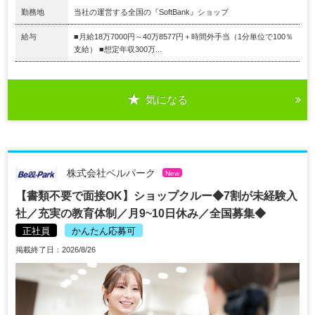
勤務地
当社の運営する全国の『SoftBank』ショップ
給与
■月給18万7000円～40万8577円＋時間外手当（1分単位で100％
支給） ■想定年収300万...
気になる
株式会社ベルパーク
New
【書類不要で面接OK】ショップクルー◆7割が未経験入
社／充実の教育体制／月9~10日休み／全国募集◆
正社員
かんたん応募可
掲載終了日：2026/8/26