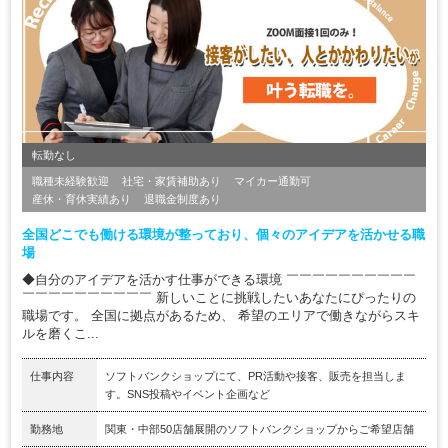
転勤なし
職種未経験歓迎
社宅・家賃補助あり
マイカー通勤可
産休・育休実績あり
退職金制度あり
全国どこでも働ける環境が整っており、個々のアイデアを活かせる職
場
◆自分のアイデアを活かす仕事ができる環境 ￣￣￣￣￣￣￣￣￣￣
￣￣￣￣￣￣￣￣￣￣ 新しいことに挑戦したいあなたにぴったりの
職場です。 全国に拠点があるため、 希望のエリアで働きながらスキ
ルを磨くこ...
仕事内容
ソフトバンクショップにて、PR活動や接客、販売を担当しま
す。SNS投稿やイベント企画など
勤務地
関東・中部50店舗展開のソフトバンクショップからご希望店舗