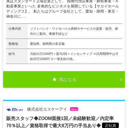
東証スタンダード上場企業として、 保険代理店事業・葬祭事業・不
動産事業といった 多角的なビジネスを展開している【サカイホール
ディングス】。 私たちはグループ会社として、愛知・静岡・東京・
神奈川に ...
仕事内容
ソフトバンク・ワイモバイル商材やサービスの提案・販売、操
作のご案内、事務手続など
勤務地
愛知県、静岡県の各店舗
給与
月給21万1000円＋賞与2回＋インセンティブ ※試用期間中は月
給20万1000円 ※一律支給の地...
気になる
株式会社エスケーアイ
New
販売スタッフ◆ZOOM面接1回／未経験歓迎／内定率
70％以上／資格取得で最大8万円の手当あり◆
正社員