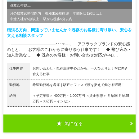
設立20年以上
月の残業20時間以内
職種未経験歓迎
年間休日120日以上
中途入社が5割以上
駅から徒歩5分以内
頑張る方向、間違っていませんか？既存のお客様に寄り添い、安心を
支える相談スタッフ
╭────────────────･･･✨─╮ アフラックブランドの安心感
のもと、 お客様のこれからに寄り添う仕事です！ ◆ 飛び込み・
知人営業なし ◆ 既存のお客様・お問い合わせ対応が中心...
仕事内容
お問い合わせ・既存顧客中心だから、一人ひとりと丁寧に向き
合える仕事
勤務地
希望勤務地を考慮｜駅近オフィスで腰を据えて働ける環境！
給与
＜予定年収＞ 400万円～1,000万円 ＜賃金形態＞ 月給制 月給25
万円～30万円＋インセン...
気になる