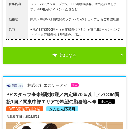
仕事内容
ソフトバンクショップにて、PR活動や接客、販売を担当しま
す。SNS投稿やイベント企画など
勤務地
関東・中部50店舗展開のソフトバンクショップからご希望店舗
給与
■月給23万3500円～（固定残業代含む）＋賞与2回＋インセンテ
ィブ ※固定残業代は7時間分、月1...
気になる
株式会社エスケーアイ
New
PRスタッフ◆未経験歓迎／内定率70％以上／ZOOM面
接1回／関東中部エリアで希望の勤務地へ◆
正社員
WEB面接可能企業
かんたん応募可
掲載終了日：2026/8/11