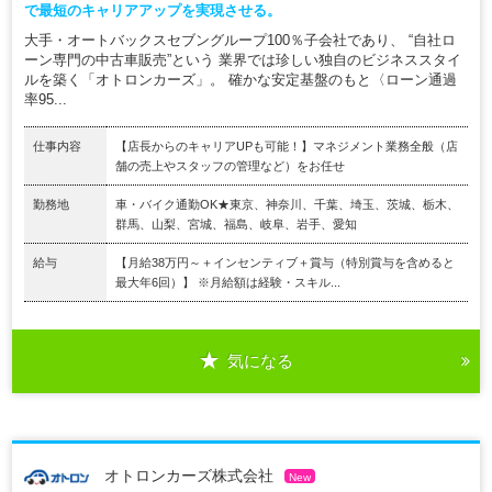
で最短のキャリアアップを実現させる。
大手・オートバックスセブングループ100％子会社であり、 “自社ロ
ーン専門の中古車販売”という 業界では珍しい独自のビジネススタイ
ルを築く「オトロンカーズ」。 確かな安定基盤のもと〈ローン通過
率95...
仕事内容
【店長からのキャリアUPも可能！】マネジメント業務全般（店
舗の売上やスタッフの管理など）をお任せ
勤務地
車・バイク通勤OK★東京、神奈川、千葉、埼玉、茨城、栃木、
群馬、山梨、宮城、福島、岐阜、岩手、愛知
給与
【月給38万円～＋インセンティブ＋賞与（特別賞与を含めると
最大年6回）】 ※月給額は経験・スキル...
気になる
オトロンカーズ株式会社
New