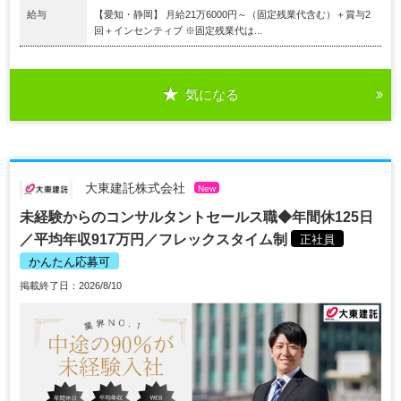
給与
【愛知・静岡】 月給21万6000円～（固定残業代含む）＋賞与2
回＋インセンティブ ※固定残業代は...
気になる
大東建託株式会社
New
未経験からのコンサルタントセールス職◆年間休125日
／平均年収917万円／フレックスタイム制
正社員
かんたん応募可
掲載終了日：2026/8/10