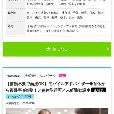
わせのお客様に向けた中古車のご提案をお任せ
勤務地
車・バイク通勤OK★東京、神奈川、千葉、埼玉、茨城、栃木、
群馬、山梨、宮城、福島、岐阜、岩手、愛知
給与
【月給28万円～＋インセンティブ＋賞与（特別賞与を含めると
最大年6回）】 ★初年度から年収600万...
気になる
株式会社ベルパーク
New
【書類不要で面接OK】モバイルアドバイザー◆育休か
ら復帰率 約9割！／連休取得可／未経験歓迎◆
正社員
かんたん応募可
掲載終了日：2026/8/26