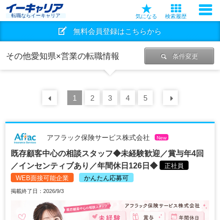
転職ならイーキャリア
気になる
検索履歴
無料会員登録はこちらから
その他愛知県×営業の転職情報
条件変更
前の
1
30
2
件
3
4
5
次の
30
アフラック保険サービス株式会社
New
既存顧客中心の相談スタッフ◆未経験歓迎／賞与年4回
／インセンティブあり／年間休日126日◆
正社員
WEB面接可能企業
かんたん応募可
掲載終了日：2026/9/3