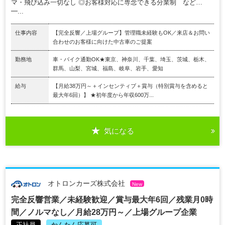
マ・飛び込み一切なし ◎お客様対応に専念できる分業制 など…
━...
仕事内容
【完全反響／上場グループ】管理職未経験もOK／来店＆お問い
合わせのお客様に向けた中古車のご提案
勤務地
車・バイク通勤OK★東京、神奈川、千葉、埼玉、茨城、栃木、
群馬、山梨、宮城、福島、岐阜、岩手、愛知
給与
【月給38万円～＋インセンティブ＋賞与（特別賞与を含めると
最大年6回）】 ★初年度から年収600万...
気になる
オトロンカーズ株式会社
New
完全反響営業／未経験歓迎／賞与最大年6回／残業月0時
間／ノルマなし／月給28万円～／上場グループ企業
正社員
かんたん応募可