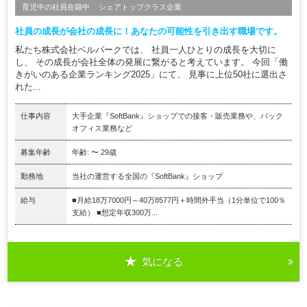
育児中の社員在籍中
シェアトップクラス企業
社員の成長が会社の成長に！あなたの可能性を引き出す職場です。
私たち株式会社ベルパークでは、 社員一人ひとりの成長を大切に
し、 その成長が会社全体の発展に繋がると考えています。 今回「働
きがいのある企業ランキング2025」にて、 見事に上位50社に選出さ
れた...
仕事内容
大手企業『SoftBank』ショップでの接客・販売業務や、バック
オフィス業務など
募集年齢
年齢: 〜 29歳
勤務地
当社の運営する全国の『SoftBank』ショップ
給与
■月給18万7000円～40万8577円＋時間外手当（1分単位で100％
支給） ■想定年収300万...
気になる