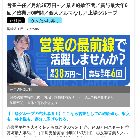
営業主任／月給38万円～／業界経験不問／賞与最大年6
回／残業月0時間／個人ノルマなし／上場グループ
正社員
かんたん応募可
掲載終了日：2026/9/2
完全週休2日制
月の残業20時間以内
社宅・家賃補助あり
7日以上の長期休暇あり
学歴不問
産休・育休実績あり
【上場グループの充実環境！】ここなら営業としての経験値も、収入
も、将来性も、存分に広げられる。
◎業界平均を大きく超える成約率80％超！ ◎月給38万円スタート ◎
賞与最大年6回！（平均支給実績は年間150万円） ◎反響営業＆ノル