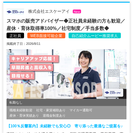
株式会社エスケーアイ
New
スマホの販売アドバイザー◆正社員未経験の方も歓迎／
産休・育休取得率100%／社宅制度／手当多数◆
正社員
WEB面接可能企業
自己紹介ムービー推奨求人
掲載終了日：2026/8/11
転勤なし
職種未経験歓迎
社宅・家賃補助あり
マイカー通勤可
産休・育休実績あり
退職金制度あり
【100％反響案内】未経験でも安心◎ 寄り添った最適なご提案を♪