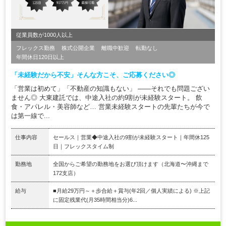
従業員数が1000人以上
フレックス勤務
株式公開企業
離職中歓迎
転勤なし
年間休日120日以上
「未経験だから不安」そんな方こそ、ご応募ください◎
「営業は初めて」「不動産の知識もない」 ——それでも問題ござい
ません◎ 大東建託では、中途入社の約9割が未経験スタート。 飲
食・アパレル・美容師など… 営業未経験スタートの先輩たちが今で
は第一線で...
仕事内容
セールス｜営業◆中途入社の9割が未経験スタート｜年間休125
日｜フレックスタイム制
勤務地
全国からご希望の勤務地をお選び頂けます（北海道〜沖縄まで
172支店）
給与
■月給29万円～＋歩合給＋賞与(年2回／個人実績による) ※上記
に固定残業代(月35時間相当分)6...