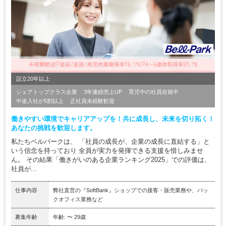
設立20年以上
シェアトップクラス企業
3年連続売上UP
育児中の社員在籍中
中途入社が5割以上
正社員未経験歓迎
働きやすい環境でキャリアアップを！共に成長し、未来を切り拓く！
あなたの挑戦を歓迎します。
私たちベルパークは、 「社員の成長が、企業の成長に直結する」と
いう信念を持っており 全員が実力を発揮できる支援を惜しみませ
ん。 その結果「働きがいのある企業ランキング2025」での評価は、
社員が...
仕事内容
弊社直営の『SoftBank』ショップでの接客・販売業務や、バッ
クオフィス業務など
募集年齢
年齢: 〜 29歳