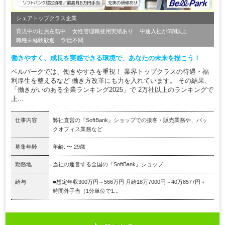
シェアトップクラス企業
育児中の社員在籍中
女性管理職登用実績あり
中途入社が5割以上
職種未経験歓迎
学歴不問
働きやすく、成長を実感できる環境で、あなたの未来を描こう！
ベルパークでは、働きやすさを重視！ 業界トップクラスの待遇・福
利厚生を整えるなど 働き方改革にも力を入れています。 その結果、
「働きがいのある企業ランキング2025」で 2万社以上のランキングで
上...
仕事内容
弊社直営の『SoftBank』ショップでの接客・販売業務や、バッ
クオフィス業務など
募集年齢
年齢: 〜 29歳
勤務地
当社の運営する全国の『SoftBank』ショップ
給与
■想定年収300万円～566万円 月給18万7000円～40万8577円＋
時間外手当（1分単位で1...