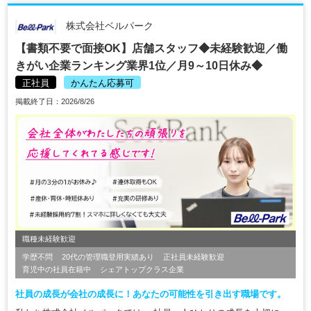
株式会社ベルパーク
【書類不要で面接OK】店舗スタッフ◆未経験歓迎／働
きがい企業ランキング業界1位／月9～10日休み◆
正社員
かんたん応募可
掲載終了日：2026/8/26
職種未経験歓迎
学歴不問
20代の管理職登用実績あり
正社員未経験歓迎
育児中の社員在籍中
シェアトップクラス企業
社員の成長が会社の成長に！あなたの可能性を引き出す職場です。