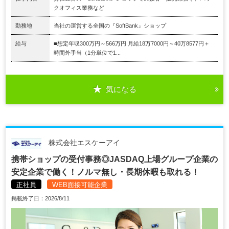
クオフィス業務など
勤務地
当社の運営する全国の『SoftBank』ショップ
給与
■想定年収300万円～566万円 月給18万7000円～40万8577円＋
時間外手当（1分単位で1...
気になる
株式会社エスケーアイ
携帯ショップの受付事務◎JASDAQ上場グループ企業の
安定企業で働く！ノルマ無し・長期休暇も取れる！
正社員
WEB面接可能企業
掲載終了日：2026/8/11