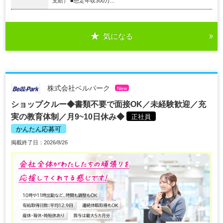
支給） ■想定年収300万...
気になる
株式会社ベルパーク
New
ショップクルー◆書類不要で面接OK／未経験歓迎／充
実の教育体制／月9~10日休み◆
正社員
かんたん応募可
掲載終了日：2026/8/26