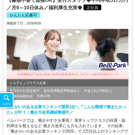
【書類不要で面接OK】受付スタッフ◆平均年収517万円
／月9～10日休み／福利厚生充実◆
正社員
かんたん応募可
掲載終了日：2026/8/26
シェアトップクラス企業
育児中の社員在籍中
女性管理職登用実績あり
中途入社が5割以上
職種未経験歓迎
学歴不問
条件変更
働きがいのある企業ランキング業界1位＼『こんな職場で働きたかっ
た』が叶う！働き方改革継続整備中／
ベルパークでは、働きやすさを重視！ 業界トップクラスの待遇・福
利厚生を整えるなど 働き方改革にも力を入れています。 その結果、
「働きがいのある企業ランキング2025」で 2万社以上のランキングで