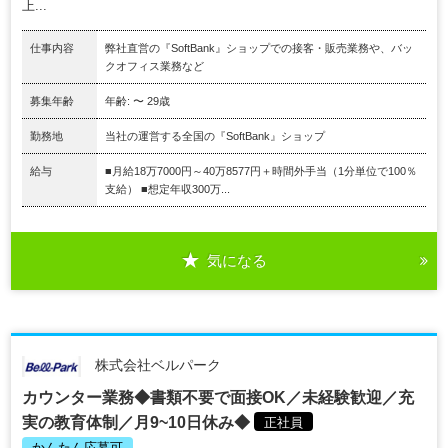
上...
仕事内容
弊社直営の『SoftBank』ショップでの接客・販売業務や、バッ
クオフィス業務など
募集年齢
年齢: 〜 29歳
勤務地
当社の運営する全国の『SoftBank』ショップ
給与
■月給18万7000円～40万8577円＋時間外手当（1分単位で100％
支給） ■想定年収300万...
気になる
株式会社ベルパーク
カウンター業務◆書類不要で面接OK／未経験歓迎／充
実の教育体制／月9~10日休み◆
正社員
かんたん応募可