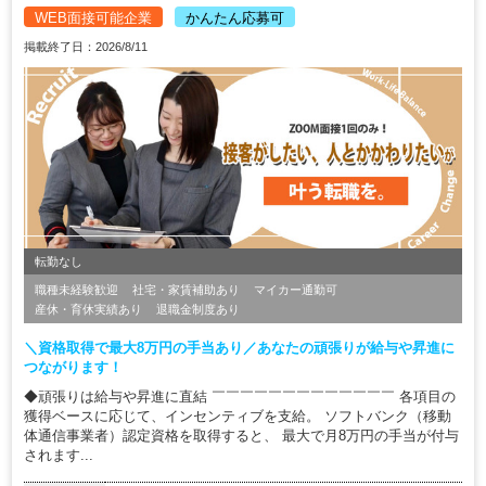
WEB面接可能企業
かんたん応募可
掲載終了日：2026/8/11
転勤なし
職種未経験歓迎
社宅・家賃補助あり
マイカー通勤可
産休・育休実績あり
退職金制度あり
＼資格取得で最大8万円の手当あり／あなたの頑張りが給与や昇進に
つながります！
◆頑張りは給与や昇進に直結 ￣￣￣￣￣￣￣￣￣￣￣￣￣ 各項目の
獲得ベースに応じて、インセンティブを支給。 ソフトバンク（移動
体通信事業者）認定資格を取得すると、 最大で月8万円の手当が付与
されます...