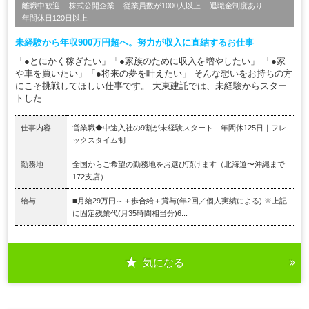
離職中歓迎
株式公開企業
従業員数が1000人以上
退職金制度あり
年間休日120日以上
未経験から年収900万円超へ。努力が収入に直結するお仕事
「●とにかく稼ぎたい」「●家族のために収入を増やしたい」 「●家
や車を買いたい」「●将来の夢を叶えたい」 そんな想いをお持ちの方
にこそ挑戦してほしい仕事です。 大東建託では、未経験からスター
トした...
仕事内容
営業職◆中途入社の9割が未経験スタート｜年間休125日｜フレ
ックスタイム制
勤務地
全国からご希望の勤務地をお選び頂けます（北海道〜沖縄まで
172支店）
給与
■月給29万円～＋歩合給＋賞与(年2回／個人実績による) ※上記
に固定残業代(月35時間相当分)6...
気になる