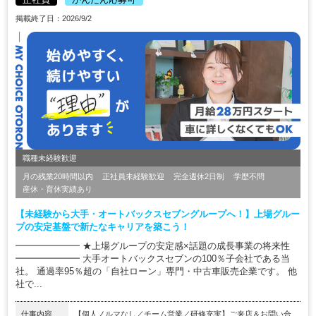
掲載終了日：2026/9/2
職種未経験歓迎
月の残業20時間以内
正社員未経験歓迎
完全週休2日制
学歴不問
産休・育休実績あり
【未経験から大手・オートバックスセブングループへ！】上場グルー
プの安定基盤で新たなキャリアを築こう！
━━━━━━━ ★上場グループの安定感×話題の成長事業の将来性
━━━━━━━ 大手オートバックスセブンの100％子会社である当
社。 通過率95％超の「自社ローン」専門・中古車販売企業です。 他
社で...
仕事内容
【個人ノルマなし／チーム営業／研修充実】ご来店＆お問い合