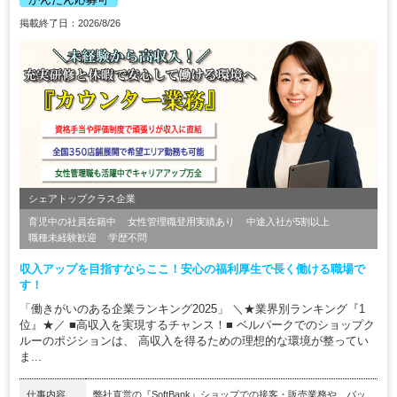
掲載終了日：2026/8/26
シェアトップクラス企業
育児中の社員在籍中
女性管理職登用実績あり
中途入社が5割以上
職種未経験歓迎
学歴不問
収入アップを目指すならここ！安心の福利厚生で長く働ける職場で
す！
「働きがいのある企業ランキング2025」 ＼★業界別ランキング『1
位』★／ ■高収入を実現するチャンス！■ ベルパークでのショップク
ルーのポジションは、 高収入を得るための理想的な環境が整ってい
ま...
仕事内容
弊社直営の『SoftBank』ショップでの接客・販売業務や、バッ