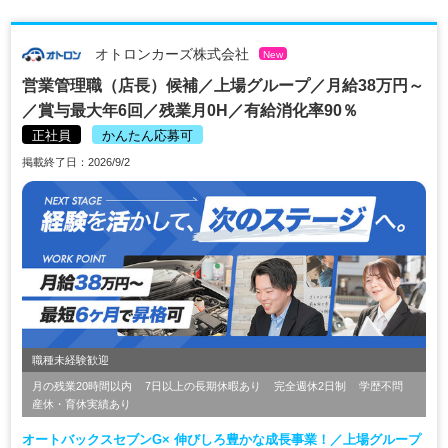
オトロンカーズ株式会社
New
営業管理職（店長）候補／上場グループ／月給38万円～
／賞与最大年6回／残業月0H／有給消化率90％
正社員
かんたん応募可
掲載終了日：2026/9/2
職種未経験歓迎
月の残業20時間以内
7日以上の長期休暇あり
完全週休2日制
学歴不問
産休・育休実績あり
オートバックスセブンG× 伸びしろ豊かな成長事業！／上場グループ