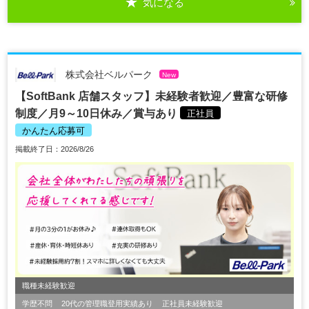
気になる
株式会社ベルパーク
New
【SoftBank 店舗スタッフ】未経験者歓迎／豊富な研修
制度／月9～10日休み／賞与あり
正社員
かんたん応募可
掲載終了日：2026/8/26
職種未経験歓迎
学歴不問
20代の管理職登用実績あり
正社員未経験歓迎