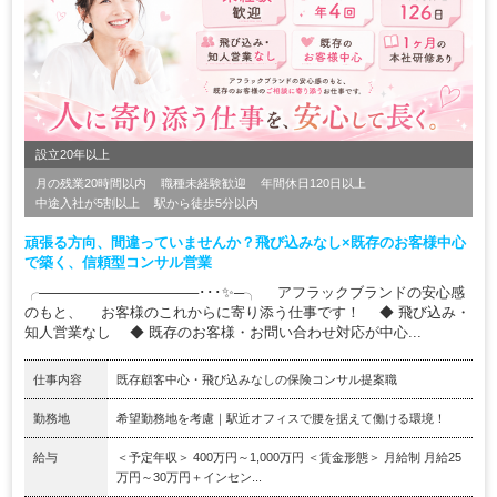
設立20年以上
月の残業20時間以内
職種未経験歓迎
年間休日120日以上
中途入社が5割以上
駅から徒歩5分以内
頑張る方向、間違っていませんか？飛び込みなし×既存のお客様中心
で築く、信頼型コンサル営業
╭────────────────･･･✨─╮ アフラックブランドの安心感
のもと、 お客様のこれからに寄り添う仕事です！ ◆ 飛び込み・
知人営業なし ◆ 既存のお客様・お問い合わせ対応が中心...
仕事内容
既存顧客中心・飛び込みなしの保険コンサル提案職
勤務地
希望勤務地を考慮｜駅近オフィスで腰を据えて働ける環境！
給与
＜予定年収＞ 400万円～1,000万円 ＜賃金形態＞ 月給制 月給25
万円～30万円＋インセン...