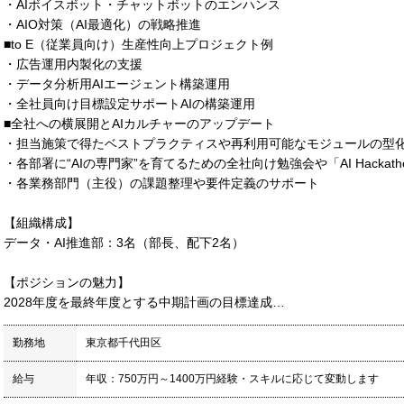
・AIボイスボット・チャットボットのエンハンス
・AIO対策（AI最適化）の戦略推進
■to E（従業員向け）生産性向上プロジェクト例
・広告運用内製化の支援
・データ分析用AIエージェント構築運用
・全社員向け目標設定サポートAIの構築運用
■全社への横展開とAIカルチャーのアップデート
・担当施策で得たベストプラクティスや再利用可能なモジュールの型
・各部署に“AIの専門家”を育てるための全社向け勉強会や「AI Hackat
・各業務部門（主役）の課題整理や要件定義のサポート
【組織構成】
データ・AI推進部：3名（部長、配下2名）
【ポジションの魅力】
2028年度を最終年度とする中期計画の目標達成…
勤務地
東京都千代田区
給与
年収：750万円～1400万円経験・スキルに応じて変動します