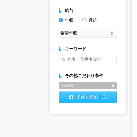
給与
年収
月給
キーワード
その他こだわり条件
生命保険
削除
条件を追加する