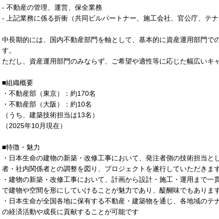
- 不動産の管理、運営、保全業務
- 上記業務に係る折衝（共同ビルパートナー、施工会社、官公庁、テ
中長期的には、国内不動産部門を軸として、基本的に資産運用部門で
す。
ただし、資産運用部門のみならず、ご希望や適性等に応じた幅広いキ
■組織概要
・不動産部（東京）：約170名
・不動産部（大阪）：約10名
（うち、建築技術担当は13名）
（2025年10月現在）
■特徴・魅力
・日本生命の建物の新築・改修工事において、発注者側の技術担当と
者・社内関係者との調整を図り、プロジェクトを遂行していただきま
・建物の新築・改修工事において、計画から設計・施工・運用まで一
で建物や空間を形にしていけることが魅力であり、醍醐味でもありま
・日本生命が全国各地に保有する不動産・建築物を通じ、各地域のテ
の経済活動や成長に貢献することが可能です