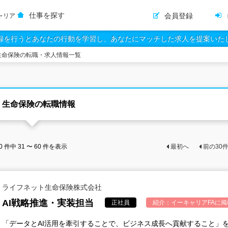
仕事を探す
会員登録
ャリア
録を行うとあなたの行動を学習し、あなたにマッチした求人を提案いた
生命保険の転職・求人情報一覧
生命保険の転職情報
0
件中
31 〜 60
件を表示
最初へ
前の
30
ライフネット生命保険株式会社
AI戦略推進・実装担当
正社員
紹介：
イーキャリアFA
に掲
「データとAI活用を牽引することで、ビジネス成長へ貢献すること」