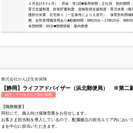
２月合計4.3ヵ月） 昇給：年1回■雇用形態：正社員 契約期間：
育児支援制度、財形貯蓄制度、資格取得支援制度・育児休業（復帰
護部分休業、社宅有り（一定条件により入居可）、保育所利用補
携、女性管理職登用あり■勤務時間：8時20分～17時20分、8時
休憩時間：60分■喫煙情報：屋内禁煙
株式会社かんぽ生命保険
【静岡】ライフアドバイザー（浜北郵便局） ※第二
紹介：
イーキャリアFA
に掲載
【職務概要】
同社にて、個人向け保険営業をお任せします。
お客さま担当制を導入しているので、配属拠点の担当エリア内におい
まを中心に担当いただきます。