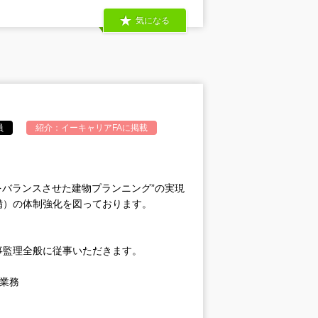
気になる
員
紹介：
イーキャリアFA
に掲載
グをバランスさせた建物プランニング”の実現
備）の体制強化を図っております。
事監理全般に従事いただきます。
ト業務