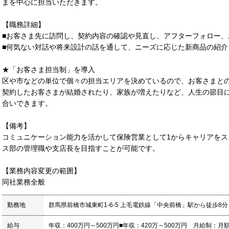
まを中心に担当いただきます。
【職務詳細】
■お客さま先に訪問し、契約内容の確認や見直し、アフターフォロー
■何気ない対話や将来設計の話を通して、ニーズに応じた新商品の紹介
★「お客さま担当制」を導入
区や市などの単位で個々の担当エリアを決めているので、お客さまと
契約したお客さまが結婚されたり、家族が増えたりなど、人生の節目
合いできます。
【備考】
コミュニケーション能力を活かして保険営業として1からキャリアを
ス部の管理職や支店長を目指すことが可能です。
【業務内容変更の範囲】
同社業務全般
勤務地
群馬県前橋市城東町1‐6‐5 上毛電鉄線「中央前橋」駅から徒歩8
給与
年収：400万円～500万円■年収：420万～500万円 月給制：月