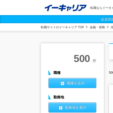
転職ならイーキ
会員登
転職サイトのイーキャリア TOP
金融・保険
500
件
職種
50
職種を追加
勤務地
勤務地を選択