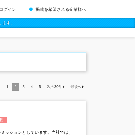
ログイン
掲載を希望される企業様へ
します。
件
1
2
3
4
5
次の
30
件
最後へ
載
をミッションとしています。当社では、