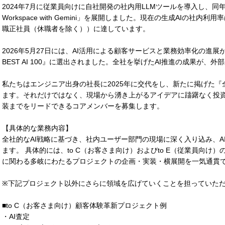
2024年7月に従業員向けに自社開発の社内用LLMツールを導入し、同年8
Workspace with Gemini」を展開しました。現在の生成AIの社内利用率は
職正社員（休職者を除く））に達しています。
2026年5月27日には、AI活用による顧客サービスと業務効率化の進
BEST AI 100』に選出されました。全社を挙げたAI推進の成果が
私たちはエンジニア出身の社長に2025年に交代をし、新たに掲げた
ます。それだけではなく、現場から湧き上がるアイデアに躊躇なく投資
装までをリードできるコアメンバーを募集します。
【具体的な業務内容】
全社的なAI戦略に基づき、社内ユーザー部門の現場に深く入り込み、A
ます。 具体的には、to C（お客さま向け）およびto E（従業員向
に関わる多岐にわたるプロジェクトの企画・実装・横展開を一気通貫
※下記プロジェクト以外にさらに領域を広げていくことを担っていた
■to C（お客さま向け）顧客体験革新プロジェクト例
・AI査定