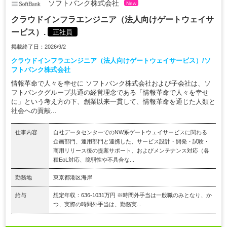
ソフトバンク株式会社
New
クラウドインフラエンジニア（法人向けゲートウェイサ
ービス）.
正社員
掲載終了日：2026/9/2
クラウドインフラエンジニア（法人向けゲートウェイサービス）/ソ
フトバンク株式会社
情報革命で人々を幸せに ソフトバンク株式会社および子会社は、ソ
フトバンクグループ共通の経営理念である「情報革命で人々を幸せ
に」という考え方の下、創業以来一貫して、情報革命を通じた人類と
社会への貢献...
仕事内容
自社データセンターでのNW系ゲートウェイサービスに関わる
企画部門、運用部門と連携した、サービス設計・開発・試験・
商用リリース後の提案サポート、およびメンテナンス対応（各
種EoL対応、脆弱性や不具合な...
勤務地
東京都港区海岸
給与
想定年収：636-1031万円 ※時間外手当は一般職のみとなり、か
つ、実際の時間外手当は、勤務実...