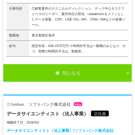
仕事内容
①顧客案件のテクニカルディレクション、テック中心タスクフ
ォースのリーダー、案件対応の型化 （databricksをメインとし
たデータ基盤、CDP、LINE OA／API、CRM／MAなどの各種ツ
ール...
勤務地
東京都港区海岸
給与
想定年収：636-1570万円 ※時間外手当は一般職のみとなり、か
つ、実際の時間外手当は、勤務実...
気になる
ソフトバンク株式会社
New
データサイエンティスト（法人事業）.
正社員
掲載終了日：2026/9/2
データサイエンティスト（法人事業）/ソフトバンク株式会社