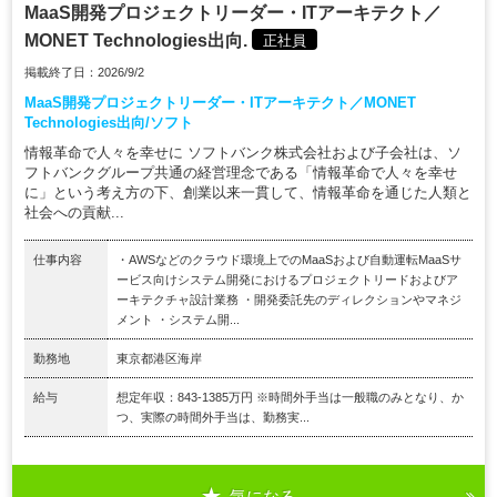
MaaS開発プロジェクトリーダー・ITアーキテクト／
MONET Technologies出向.
正社員
掲載終了日：2026/9/2
MaaS開発プロジェクトリーダー・ITアーキテクト／MONET
Technologies出向/ソフト
情報革命で人々を幸せに ソフトバンク株式会社および子会社は、ソ
フトバンクグループ共通の経営理念である「情報革命で人々を幸せ
に」という考え方の下、創業以来一貫して、情報革命を通じた人類と
社会への貢献...
仕事内容
・AWSなどのクラウド環境上でのMaaSおよび自動運転MaaSサ
ービス向けシステム開発におけるプロジェクトリードおよびア
ーキテクチャ設計業務 ・開発委託先のディレクションやマネジ
メント ・システム開...
勤務地
東京都港区海岸
給与
想定年収：843-1385万円 ※時間外手当は一般職のみとなり、か
つ、実際の時間外手当は、勤務実...
気になる