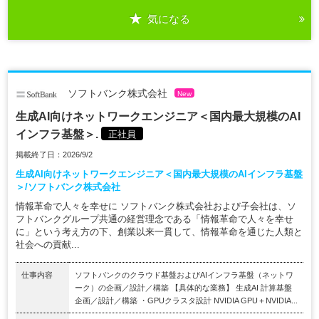
気になる
ソフトバンク株式会社
New
生成AI向けネットワークエンジニア＜国内最大規模のAI
インフラ基盤＞.
正社員
掲載終了日：2026/9/2
生成AI向けネットワークエンジニア＜国内最大規模のAIインフラ基盤
＞/ソフトバンク株式会社
情報革命で人々を幸せに ソフトバンク株式会社および子会社は、ソ
フトバンクグループ共通の経営理念である「情報革命で人々を幸せ
に」という考え方の下、創業以来一貫して、情報革命を通じた人類と
社会への貢献...
仕事内容
ソフトバンクのクラウド基盤およびAIインフラ基盤（ネットワ
ーク）の企画／設計／構築 【具体的な業務】 生成AI 計算基盤
企画／設計／構築 ・GPUクラスタ設計 NVIDIA GPU＋NVIDIA...