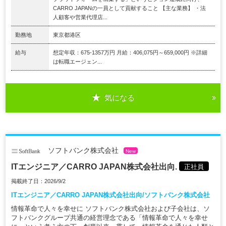
CARRO JAPANの一員として貢献すること 【主な業務】 ・法
人顧客や営業代理店...
勤務地
東京都港区
給与
想定年収：675-1357万円 月給：406,075円～659,000円 ※詳細
は転職エージェン...
気になる
ソフトバンク株式会社
New
ITエンジニア／CARRO JAPAN株式会社出向.
正社員
掲載終了日：2026/9/2
ITエンジニア／CARRO JAPAN株式会社出向/ソフトバンク株式会社
情報革命で人々を幸せに ソフトバンク株式会社および子会社は、ソ
フトバンクグループ共通の経営理念である「情報革命で人々を幸せ