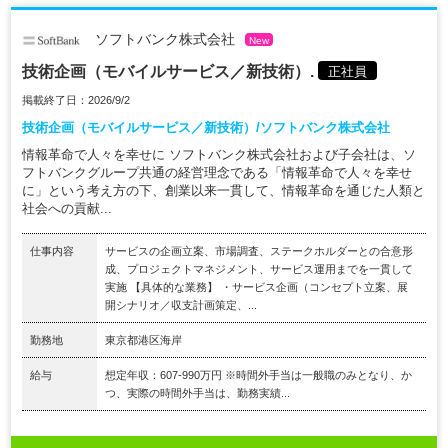
ソフトバンク株式会社
New
技術企画（モバイルサービス／新技術）.
正社員
掲載終了日：2026/9/2
技術企画（モバイルサービス／新技術）/ソフトバンク株式会社
情報革命で人々を幸せに ソフトバンク株式会社および子会社は、ソ
フトバンクグループ共通の経営理念である「情報革命で人々を幸せ
に」という考え方の下、創業以来一貫して、情報革命を通じた人類と
社会への貢献...
仕事内容
サービスの企画立案、市場調査、ステークホルダーとの合意形
成、プロジェクトマネジメント、サービス運用までを一貫して
実施 【具体的な業務】 ・サービス企画（コンセプト立案、展
開シナリオ／収支計画策定、...
勤務地
東京都港区海岸
給与
想定年収：607-990万円 ※時間外手当は一般職のみとなり、か
つ、実際の時間外手当は、勤務実績...