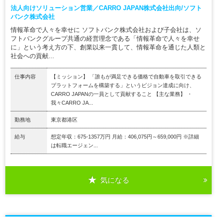
法人向けソリューション営業／CARRO JAPAN株式会社出向/ソフト
バンク株式会社
情報革命で人々を幸せに ソフトバンク株式会社および子会社は、ソ
フトバンクグループ共通の経営理念である「情報革命で人々を幸せ
に」という考え方の下、創業以来一貫して、情報革命を通じた人類と
社会への貢献...
仕事内容
【ミッション】 「誰もが満足できる価格で自動車を取引できる
プラットフォームを構築する」というビジョン達成に向け、
CARRO JAPANの一員として貢献すること 【主な業務】 ・
我々CARRO JA...
勤務地
東京都港区
給与
想定年収：675-1357万円 月給：406,075円～659,000円 ※詳細
は転職エージェン...
気になる