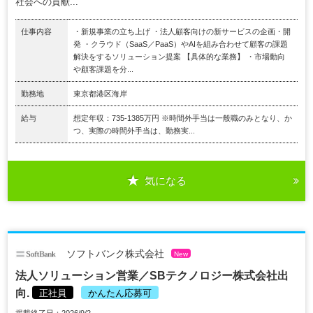
社会への貢献...
仕事内容
・新規事業の立ち上げ ・法人顧客向けの新サービスの企画・開
発 ・クラウド（SaaS／PaaS）やAIを組み合わせて顧客の課題
解決をするソリューション提案 【具体的な業務】 ・市場動向
や顧客課題を分...
勤務地
東京都港区海岸
給与
想定年収：735-1385万円 ※時間外手当は一般職のみとなり、か
つ、実際の時間外手当は、勤務実...
気になる
ソフトバンク株式会社
New
法人ソリューション営業／SBテクノロジー株式会社出
向.
正社員
かんたん応募可