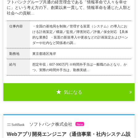
フトバンクグループ共通の経営理念である「情報革命で人々を幸せ
に」という考え方の下、創業以来一貫して、情報革命を通じた人類と
社会への貢献...
仕事内容
・全国の基地局を制御／管理する装置（システム）の導入にお
ける計画策定／構築／監視／障害対応／評価／保全対応 【具体
的な業務】 ・装置の新規導入や更改などの計画策定およびベン
ダーや社内など関係者の調...
勤務地
東京都港区海岸
給与
想定年収：607-990万円 ※時間外手当は一般職のみとなり、か
つ、実際の時間外手当は、勤務実績...
気になる
ソフトバンク株式会社
New
Webアプリ開発エンジニア（通信事業・社内システム設