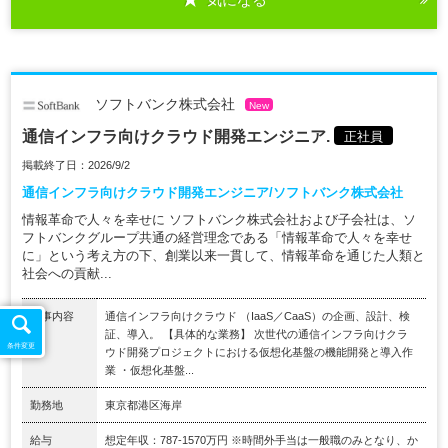
ソフトバンク株式会社
New
通信インフラ向けクラウド開発エンジニア.
正社員
掲載終了日：2026/9/2
通信インフラ向けクラウド開発エンジニア/ソフトバンク株式会社
情報革命で人々を幸せに ソフトバンク株式会社および子会社は、ソ
フトバンクグループ共通の経営理念である「情報革命で人々を幸せ
に」という考え方の下、創業以来一貫して、情報革命を通じた人類と
社会への貢献...
仕事内容
通信インフラ向けクラウド （IaaS／CaaS）の企画、設計、検
証、導入。 【具体的な業務】 次世代の通信インフラ向けクラ
条件変更
ウド開発プロジェクトにおける仮想化基盤の機能開発と導入作
業 ・仮想化基盤...
勤務地
東京都港区海岸
給与
想定年収：787-1570万円 ※時間外手当は一般職のみとなり、か