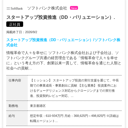
ソフトバンク株式会社
New
スタートアップ投資推進（DD・バリュエーション）.
正社員
掲載終了日：2026/9/2
スタートアップ投資推進（DD・バリュエーション）/ソフトバンク株
式会社
情報革命で人々を幸せに ソフトバンク株式会社および子会社は、ソ
フトバンクグループ共通の経営理念である「情報革命で人々を幸せ
に」という考え方の下、創業以来一貫して、情報革命を通じた人類と
社会への貢献...
仕事内容
【ミッション】 スタートアップ投資の実行支援を通じて、中長
期での事業成長・事業創出に貢献 【主な業務】 投資案件にお
けるデューデリジェンス対応からクロージングまでの実行推
進、投資契約レビュー対応、...
勤務地
東京都港区
給与
想定年収：610-934万円 月給：368,625円～498,825円 ※詳細は
転職エージェント...