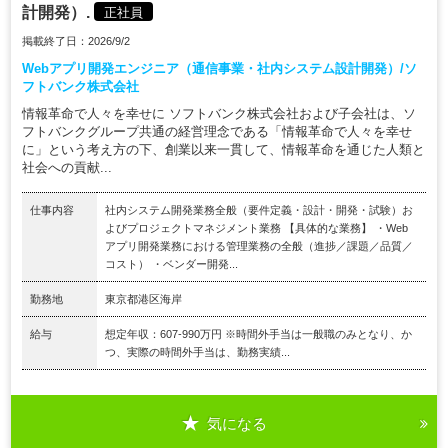
計開発）.
正社員
掲載終了日：2026/9/2
Webアプリ開発エンジニア（通信事業・社内システム設計開発）/ソ
フトバンク株式会社
情報革命で人々を幸せに ソフトバンク株式会社および子会社は、ソ
フトバンクグループ共通の経営理念である「情報革命で人々を幸せ
に」という考え方の下、創業以来一貫して、情報革命を通じた人類と
社会への貢献...
仕事内容
社内システム開発業務全般（要件定義・設計・開発・試験）お
よびプロジェクトマネジメント業務 【具体的な業務】 ・Web
アプリ開発業務における管理業務の全般（進捗／課題／品質／
コスト） ・ベンダー開発...
勤務地
東京都港区海岸
給与
想定年収：607-990万円 ※時間外手当は一般職のみとなり、か
つ、実際の時間外手当は、勤務実績...
気になる