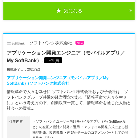
気になる
ソフトバンク株式会社
New
アプリケーション開発エンジニア（モバイルアプリ／
My SoftBank）.
正社員
掲載終了日：2026/9/2
アプリケーション開発エンジニア（モバイルアプリ／My
SoftBank）/ソフトバンク株式会社
情報革命で人々を幸せに ソフトバンク株式会社および子会社は、ソ
フトバンクグループ共通の経営理念である「情報革命で人々を幸せ
に」という考え方の下、創業以来一貫して、情報革命を通じた人類と
社会への貢献...
仕事内容
・ソフトバンクユーザー向けモバイルアプリ（My SoftBankな
ど）の企画／設計／開発／運用 ・アジャイル開発方式による新
機能開発、改善業務 ・内製化チームのコアメンバーとしての開
発推進 【具体...