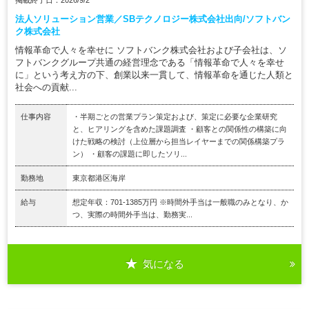
掲載終了日：2026/9/2
法人ソリューション営業／SBテクノロジー株式会社出向/ソフトバン
ク株式会社
情報革命で人々を幸せに ソフトバンク株式会社および子会社は、ソ
フトバンクグループ共通の経営理念である「情報革命で人々を幸せ
に」という考え方の下、創業以来一貫して、情報革命を通じた人類と
社会への貢献...
仕事内容
・半期ごとの営業プラン策定および、策定に必要な企業研究
と、ヒアリングを含めた課題調査 ・顧客との関係性の構築に向
けた戦略の検討（上位層から担当レイヤーまでの関係構築プラ
ン） ・顧客の課題に即したソリ...
勤務地
東京都港区海岸
給与
想定年収：701-1385万円 ※時間外手当は一般職のみとなり、か
つ、実際の時間外手当は、勤務実...
気になる