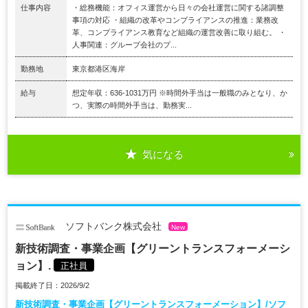
仕事内容
・総務機能：オフィス運営から日々の会社運営に関する諸調整
事項の対応 ・組織の改革やコンプライアンスの推進：業務改
革、コンプライアンス教育など組織の運営改善に取り組む。 ・
人事関連：グループ会社のプ...
勤務地
東京都港区海岸
給与
想定年収：636-1031万円 ※時間外手当は一般職のみとなり、か
つ、実際の時間外手当は、勤務実...
気になる
ソフトバンク株式会社
New
新技術調査・事業企画【グリーントランスフォーメーシ
ョン】.
正社員
掲載終了日：2026/9/2
新技術調査・事業企画【グリーントランスフォーメーション】/ソフ