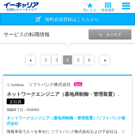
転職ならイーキャリア
気になる
検索履歴
無料会員登録はこちらから
サービスの転職情報
条件変更
前の
2
30
3
件
4
5
6
次の
30
ソフトバンク株式会社
New
ネットワークエンジニア（基地局制御・管理装置）.
正社員
掲載終了日：2026/9/2
ネットワークエンジニア（基地局制御・管理装置）/ソフトバンク株
式会社
情報革命で人々を幸せに ソフトバンク株式会社および子会社は、ソ