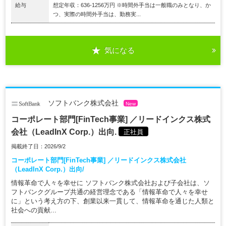
給与
想定年収：636-1256万円 ※時間外手当は一般職のみとなり、か
つ、実際の時間外手当は、勤務実...
気になる
ソフトバンク株式会社
New
コーポレート部門[FinTech事業] ／リードインクス株式
会社（LeadInX Corp.）出向.
正社員
掲載終了日：2026/9/2
コーポレート部門[FinTech事業] ／リードインクス株式会社
（LeadInX Corp.）出向/
情報革命で人々を幸せに ソフトバンク株式会社および子会社は、ソ
フトバンクグループ共通の経営理念である「情報革命で人々を幸せ
に」という考え方の下、創業以来一貫して、情報革命を通じた人類と
社会への貢献...