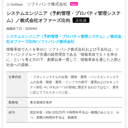
ソフトバンク株式会社
New
システムエンジニア（予約管理・プロパティ管理システ
ム）／株式会社オファーズ出向.
正社員
掲載終了日：2026/9/2
システムエンジニア（予約管理・プロパティ管理システム）／株式会
社オファーズ出向/ソフトバンク株式会社
情報革命で人々を幸せに ソフトバンク株式会社および子会社は、ソ
フトバンクグループ共通の経営理念である「情報革命で人々を幸せ
に」という考え方の下、創業以来一貫して、情報革命を通じた人類と
社会への貢献...
仕事内容
・フロントシステムの企画・開発・運用 ・バックエンドシステ
ムの企画・開発・運用 ・インフラの保守・運用およびセキュリ
ティ対応 ※いずれか一つの領域に限定するわけではなく、案件
に応じてフルスタックに近...
勤務地
東京都港区海岸
給与
想定年収：636-1031万円 ※時間外手当は一般職のみとなり、か
つ、実際の時間外手当は、勤務実...