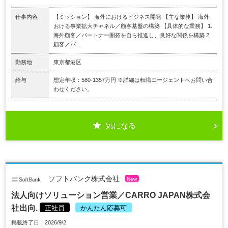
仕事内容
【ミッション】 海外におけるビジネス開発 【主な業務】 海外
おける事業拡大チャネル／顧客基盤の構築 【具体的な業務】 1.
海外顧客／パートナー開拓を自ら推進し、良好な関係を構築 2.
顧客／パ...
勤務地
東京都港区
給与
想定年収：580-1357万円 ※詳細は転職エージェントへお問い合
わせください。
気になる
ソフトバンク株式会社
New
法人向けソリューション営業／CARRO JAPAN株式会
社出向.
正社員
かんたん応募可
掲載終了日：2026/9/2