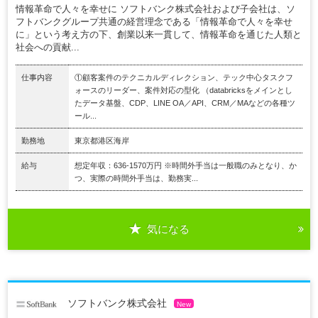
情報革命で人々を幸せに ソフトバンク株式会社および子会社は、ソ
フトバンクグループ共通の経営理念である「情報革命で人々を幸せ
に」という考え方の下、創業以来一貫して、情報革命を通じた人類と
社会への貢献...
仕事内容
①顧客案件のテクニカルディレクション、テック中心タスクフ
ォースのリーダー、案件対応の型化 （databricksをメインとし
たデータ基盤、CDP、LINE OA／API、CRM／MAなどの各種ツ
ール...
勤務地
東京都港区海岸
給与
想定年収：636-1570万円 ※時間外手当は一般職のみとなり、か
つ、実際の時間外手当は、勤務実...
気になる
ソフトバンク株式会社
New