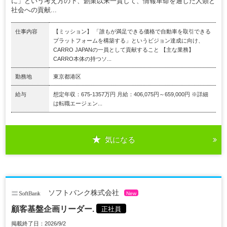
に」という考え方の下、創業以来一貫して、情報革命を通じた人類と
社会への貢献...
仕事内容
【ミッション】 「誰もが満足できる価格で自動車を取引できる
プラットフォームを構築する」というビジョン達成に向け、
CARRO JAPANの一員として貢献すること 【主な業務】
CARRO本体の持つソ...
勤務地
東京都港区
給与
想定年収：675-1357万円 月給：406,075円～659,000円 ※詳細
は転職エージェン...
気になる
ソフトバンク株式会社
New
顧客基盤企画リーダー.
正社員
掲載終了日：2026/9/2