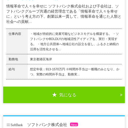
情報革命で人々を幸せに ソフトバンク株式会社および子会社は、ソ
フトバンクグループ共通の経営理念である「情報革命で人々を幸せ
に」という考え方の下、創業以来一貫して、情報革命を通じた人類と
社会への貢献...
仕事内容
・地域が持続的に発展可能なビジネスモデルを構築する。 ・ソ
フトバンクやBOLDLYの地域活性アイディアを、実行・実現す
る。 ・地方公共団体へ地域公社の設立を促し、ふるさと納税の
活用を活性化させる...
勤務地
東京都港区海岸
給与
想定年収：913-1570万円 ※時間外手当は一般職のみとなり、か
つ、実際の時間外手当は、勤務実...
気になる
ソフトバンク株式会社
New