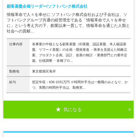
顧客基盤企画リーダー/ソフトバンク株式会社
情報革命で人々を幸せに ソフトバンク株式会社および子会社は、ソ
フトバンクグループ共通の経営理念である「情報革命で人々を幸せ
に」という考え方の下、創業以来一貫して、情報革命を通じた人類と
社会への貢献...
仕事内容
各事業の中核となる顧客基盤（ID基盤、認証基盤、本人確認基
盤、リワード基盤）の企画・開発推進 ・将来を見据えた戦略立
案、プロダクト企画、設計、改善の検討 ・業務部門との要件定
義、仕様調整 ・各種プロ...
勤務地
東京都港区海岸
給与
想定年収：636-1031万円 ※時間外手当は一般職のみとなり、か
つ、実際の時間外手当は、勤務実...
気になる