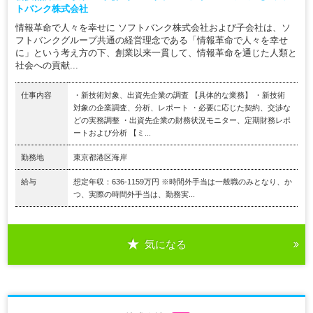
トバンク株式会社
情報革命で人々を幸せに ソフトバンク株式会社および子会社は、ソ
フトバンクグループ共通の経営理念である「情報革命で人々を幸せ
に」という考え方の下、創業以来一貫して、情報革命を通じた人類と
社会への貢献...
仕事内容
・新技術対象、出資先企業の調査 【具体的な業務】 ・新技術
対象の企業調査、分析、レポート ・必要に応じた契約、交渉な
どの実務調整 ・出資先企業の財務状況モニター、定期財務レポ
ートおよび分析 【ミ...
勤務地
東京都港区海岸
給与
想定年収：636-1159万円 ※時間外手当は一般職のみとなり、か
つ、実際の時間外手当は、勤務実...
気になる