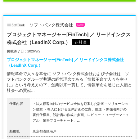
ソフトバンク株式会社
New
プロジェクトマネージャー[FinTech] ／ リードインクス
株式会社（LeadInX Corp.）
正社員
掲載終了日：2026/9/2
プロジェクトマネージャー[FinTech] ／ リードインクス株式会社
（LeadInX Corp.）
情報革命で人々を幸せに ソフトバンク株式会社および子会社は、ソ
フトバンクグループ共通の経営理念である「情報革命で人々を幸せ
に」という考え方の下、創業以来一貫して、情報革命を通じた人類と
社会への貢献...
仕事内容
・法人顧客向けのサービス全体を勘案した計画・ソリューショ
ン提案 ・導入における全体計画の立案、推進 ・開発者向けの
要件仕様書、設計書の作成に参画、レビュー ・ユーザーマニュ
アル、業務フローチャート、...
勤務地
東京都港区海岸