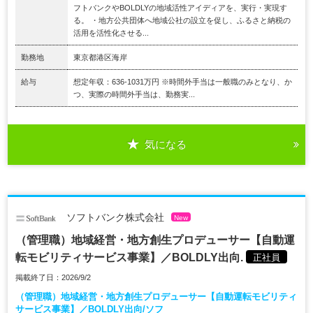
フトバンクやBOLDLYの地域活性アイディアを、実行・実現す
る。 ・地方公共団体へ地域公社の設立を促し、ふるさと納税の
活用を活性化させる...
勤務地
東京都港区海岸
給与
想定年収：636-1031万円 ※時間外手当は一般職のみとなり、か
つ、実際の時間外手当は、勤務実...
気になる
ソフトバンク株式会社
New
（管理職）地域経営・地方創生プロデューサー【自動運
転モビリティサービス事業】／BOLDLY出向.
正社員
掲載終了日：2026/9/2
（管理職）地域経営・地方創生プロデューサー【自動運転モビリティ
サービス事業】／BOLDLY出向/ソフ