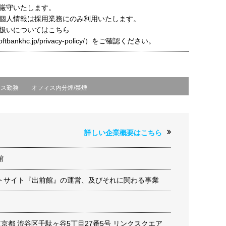
厳守いたします。
個人情報は採用業務にのみ利用いたします。
扱いについてはこちら
t.softbankhc.jp/privacy-policy/）をご確認ください。
クス勤務
オフィス内分煙/禁煙
詳しい企業概要はこちら
館
トサイト『出前館』の運営、及びそれに関わる事業
1 東京都 渋谷区千駄ヶ谷5丁目27番5号 リンクスクエア