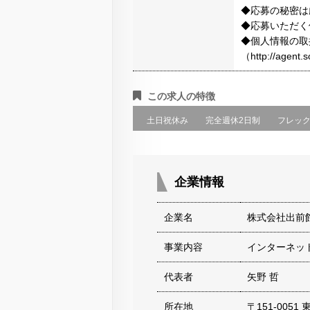
◆応募の秘密は
◆応募いただく
◆個人情報の取
（http://agen
この求人の特徴
土日祝休み
完全週休2日制
フレッ
企業情報
企業名
株式会社出前
事業内容
インターネッ
代表者
矢野 哲
所在地
〒151-005