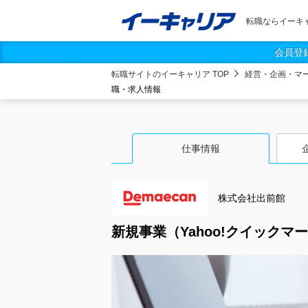
転職ならイーキ
会員登
転職サイトのイーキャリア TOP
経営・企画・マ
職・求人情報
仕事情報
株式会社出前館
新規事業（Yahoo!クイックマ