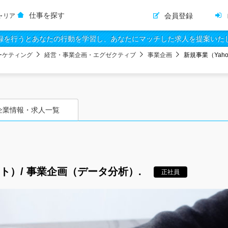
仕事を探す
会員登録
ャリア
録を行うとあなたの行動を学習し、あなたにマッチした求人を提案いた
ーケティング
経営・事業企画・エグゼクティブ
事業企画
新規事業（Yah
企業情報・求人一覧
ート）/ 事業企画（データ分析）.
正社員