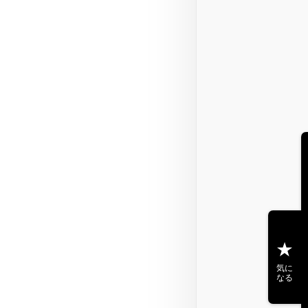
気に
なる