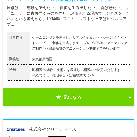
原点は、「感動を伝えたい。 価値を生み出したい。 喜ばせたい。 」
「ユーザーに直接届くものを作り、評価される場所でビジネスをした
い」という考えから、1994年にフロム・ソフトウェアはビジネスア
プ...
仕事内容
ゲームエンジンを使用したリアルタイムカットシーン（イベン
トムービー）制作を担当します。 プレビズ作業、アニマティク
ス制作から最終品質のアニメーション制作までを行います...
勤務地
東京都新宿区
給与
応相談 ※経験・技術力を考慮し、相談の上決定いたします。
※給与には、住宅手当・定額残業代（7.5...
気になる
株式会社クリーチャーズ