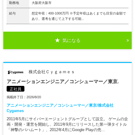
勤務地
大阪府大阪市
給与
想定年収：400-1000万円 ※予定年収はあくまでも目安の金額で
あり、選考を通じて上下する可能...
気になる
株式会社Ｃｙｇａｍｅｓ
アニメーションエンジニア／コンシューマー／東京.
正社員
掲載終了日：2026/8/20
アニメーションエンジニア／コンシューマー／東京/株式会社
Cygames
2011年5月にサイバーエージェントグループとして設立。 ゲームの企
画・開発・運営を開始し、2011年9月にリリースした第一弾タイトル
「神撃のバハムート」、2012年4月にGoogle Playの売...