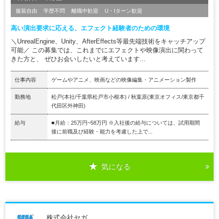
服装自由
学歴不問
離職中歓迎
U・Iターン歓迎
高い演出要求に応える、エフェクト経験者のための環境
＼UnrealEngine、Unity、AfterEffects等最先端技術をキャッチアップ
可能／ この募集では、これまでにエフェクトや映像演出に関わって
きた方と、 ぜひお会いしたいと考えています...
仕事内容
ゲームやアニメ、映画などの映像編集・アニメーション製作
勤務地
松戸(本社/千葉県松戸市小根本) / 秋葉原(東京オフィス/東京都千
代田区外神田)
給与
■月給：25万円~58万円 ※入社後の給与については、試用期間
後に前職及び経験・能力を考慮した上で...
気になる
株式会社セガ