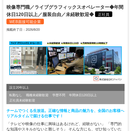
映像専門職／ライブグラフィックスオペレーター◆年間
休日120日以上／服装自由／未経験歓迎◆
正社員
WEB面接可能企業
掲載終了日：2026/8/20
設立20年以上
転勤なし
職種未経験歓迎
学歴不問
年間休日120日以上
正社員未経験歓迎
チームでつくる生放送。正確な情報と商品の魅力を、全国のお客様へ
リアルタイムで届ける仕事です！
「テレビや映像の仕事に興味はあるけれど、経験がない」 「専門的
な知識やスキルがないと難しそう」 そんな方にも、ぜひ知っていた