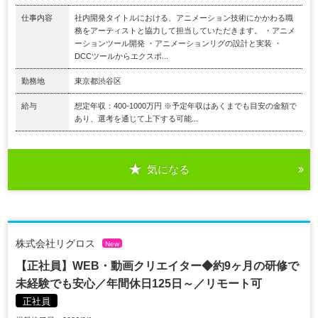
仕事内容
社内開発タイトルにおける、アニメーション技術にかかわる職
務をアーティストと協力して担当していただきます。 ・アニメ
ーションツール開発 ・アニメーションリグの設計と実装 ・
DCCツールからエクスポ...
勤務地
東京都渋谷区
給与
想定年収：400-1000万円 ※予定年収はあくまでも目安の金額で
あり、選考を通じて上下する可能...
気になる
株式会社リグロス
New
【正社員】WEB・動画クリエイター◆約9ヶ月の研修で
未経験でも安心／年間休日125日～／リモート可
正社員