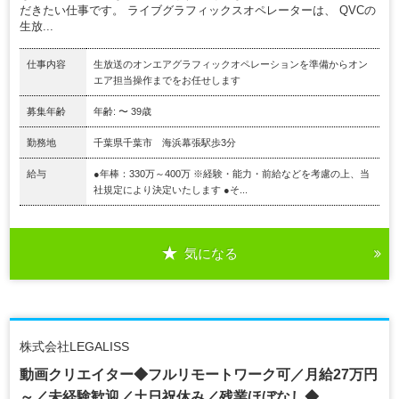
だきたい仕事です。 ライブグラフィックスオペレーターは、 QVCの
生放...
仕事内容
生放送のオンエアグラフィックオペレーションを準備からオン
エア担当操作までをお任せします
募集年齢
年齢: 〜 39歳
勤務地
千葉県千葉市 海浜幕張駅歩3分
給与
●年棒：330万～400万 ※経験・能力・前給などを考慮の上、当
社規定により決定いたします ●そ...
気になる
株式会社LEGALISS
動画クリエイター◆フルリモートワーク可／月給27万円
～／未経験歓迎／土日祝休み／残業ほぼなし◆