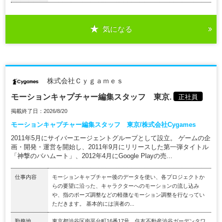
気になる
株式会社Ｃｙｇａｍｅｓ
モーションキャプチャー編集スタッフ 東京.
正社員
掲載終了日：2026/8/20
モーションキャプチャー編集スタッフ 東京/株式会社Cygames
2011年5月にサイバーエージェントグループとして設立。 ゲームの企
画・開発・運営を開始し、2011年9月にリリースした第一弾タイトル
「神撃のバハムート」、2012年4月にGoogle Playの売...
仕事内容
モーションキャプチャー後のデータを使い、各プロジェクトか
らの要望に沿った、キャラクターへのモーションの流し込み
や、指のポーズ調整などの軽微なモーション調整を行なってい
ただきます。 基本的には演者の...
勤務地
東京都渋谷区南平台町16番17号 住友不動産渋谷ガーデンタワ