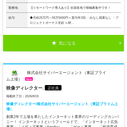
勤務地
【リモートワーク導入あり】全国各地で積極募集中です！
給与
◆月給25万円～55万5000円＋賞与年2回 ・みなし残業なし ・プ
ロジェクトボーナス支給 ≪研...
気になる
株式会社サイバーエージェント（東証プライ
ム上場）
New
映像ディレクター.
正社員
掲載終了日：2026/8/19
映像ディレクター/株式会社サイバーエージェント（東証プライム上
場）
創業2年で上場を果たしたインターネット業界のリーディングカンパ
ニー！ インターネットというフィールドで、「インターネット広告
事業」「メディア事業（Ameba）」、「ゲーム事業」、「投資育成