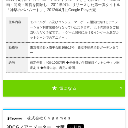
画・開発・運営を開始し、2011年9月にリリースした第一弾タイトル
「神撃のバハムート」、2012年4月にGoogle Playの売...
仕事内容
モバイルゲーム及びコンシューマーゲーム開発におけるアニメ
ーション制作業務を行なっていただきます。 以下の業務をご担
当いただく予定です。 ・ゲーム開発におけるインゲーム及びカ
ットシーンでのアニメー...
勤務地
東京都渋谷区南平台町16番17号 住友不動産渋谷ガーデンタワ
ー
給与
想定年収：400-1000万円 ◆年俸外の半期業績インセンティブ制
度あり ◆年俸には、所定の時間...
気になる
株式会社Ｃｙｇａｍｅｓ
3DCG／アニメーター 大阪.
正社員