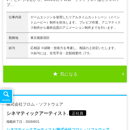
プ...
仕事内容
ゲームエンジンを使用したリアルタイムカットシーン（イベン
トムービー）制作を担当します。 プレビズ作業、アニマティク
ス制作から最終品質のアニメーション制作までを行います...
勤務地
東京都新宿区
給与
応相談 ※経験・技術力を考慮し、相談の上決定いたします。
※給与には、住宅手当・定額残業代（7.5...
気になる
条件変更
株式会社フロム・ソフトウェア
シネマティックアーティスト.
正社員
掲載終了日：2026/8/21
シネマティックアーティスト/株式会社フロム・ソフトウェア