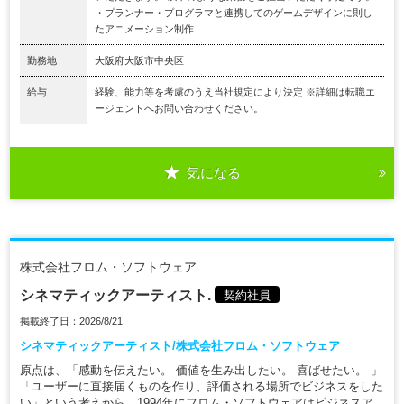
・プランナー・プログラマと連携してのゲームデザインに則し
たアニメーション制作...
勤務地
大阪府大阪市中央区
給与
経験、能力等を考慮のうえ当社規定により決定 ※詳細は転職エ
ージェントへお問い合わせください。
気になる
株式会社フロム・ソフトウェア
シネマティックアーティスト.
契約社員
掲載終了日：2026/8/21
シネマティックアーティスト/株式会社フロム・ソフトウェア
原点は、「感動を伝えたい。 価値を生み出したい。 喜ばせたい。 」
「ユーザーに直接届くものを作り、評価される場所でビジネスをした
い」という考えから、1994年にフロム・ソフトウェアはビジネスア