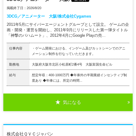
掲載終了日：2026/8/20
3DCG／アニメーター 大阪/株式会社Cygames
2011年5月にサイバーエージェントグループとして設立。 ゲームの企
画・開発・運営を開始し、2011年9月にリリースした第一弾タイトル
「神撃のバハムート」、2012年4月にGoogle Playの売...
仕事内容
・ゲーム開発における、インゲーム及びカットシーンでのアニ
メーション制作を行なっていただきます。
勤務地
大阪府大阪市北区小松原町2番4号 大阪富国生命ビル
給与
想定年収：400-1000万円 ◆年俸外の半期業績インセンティブ制
度あり ◆年俸には、所定の時間...
気になる
株式会社ＱＶＣジャパン