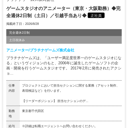
ゲームスタジオのアニメーター（東京・大阪勤務）◆完
全週休2日制（土日）／引越手当あり◆
正社員
掲載終了日：2026/8/28
完全週休2日制
土日祝休み
アニメーター/プラチナゲームズ株式会社
プラチナゲームズは、「ユーザー満足度世界一のゲームスタジオにな
る」というヴィジョンのもと、2006年に誕生したゲームソフトの企
画・開発を行うゲームスタジオです。 2017年2月に発売されたアクシ
ョ...
仕事
プロジェクトにおいて担当セクションに関する業務（アセット制作、
内容
表現検証など）を行います。
【リーダーポジション】 担当セクションのデ...
勤務
東京都千代田区
地
給与
※詳細は転職エージェントへお問い合わせください。