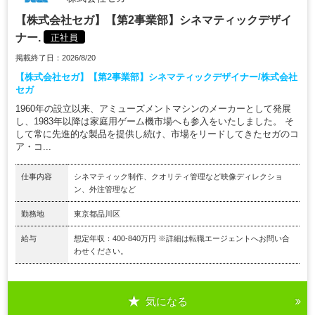
【株式会社セガ】【第2事業部】シネマティックデザイ
ナー.
正社員
掲載終了日：2026/8/20
【株式会社セガ】【第2事業部】シネマティックデザイナー/株式会社
セガ
1960年の設立以来、アミューズメントマシンのメーカーとして発展
し、1983年以降は家庭用ゲーム機市場へも参入をいたしました。 そ
して常に先進的な製品を提供し続け、市場をリードしてきたセガのコ
ア・コ...
仕事内容
シネマティック制作、クオリティ管理など映像ディレクショ
ン、外注管理など
勤務地
東京都品川区
給与
想定年収：400-840万円 ※詳細は転職エージェントへお問い合
わせください。
気になる