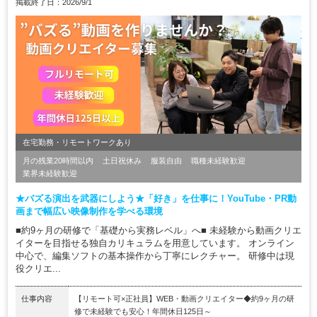
掲載終了日：2026/9/1
在宅勤務・リモートワークあり
月の残業20時間以内
土日祝休み
服装自由
職種未経験歓迎
業界未経験歓迎
★バズる演出を武器にしよう★「好き」を仕事に！YouTube・PR動
画まで幅広い映像制作を学べる環境
■約9ヶ月の研修で「基礎から実務レベル」へ■ 未経験から動画クリエ
イターを目指せる独自カリキュラムを用意しています。 オンライン
中心で、編集ソフトの基本操作から丁寧にレクチャー。 研修中は現
役クリエ...
仕事内容
【リモート可×正社員】WEB・動画クリエイター◆約9ヶ月の研
修で未経験でも安心！年間休日125日～