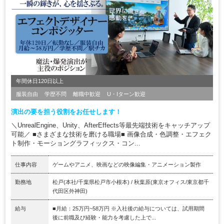
年間休日120日以上
服装自由
学歴不問
離職中歓迎
U・Iターン歓迎
演出の要を担う役割をお任せします！
＼UnrealEngine、Unity、AfterEffects等最先端技術をキャッチアップ
可能／ ■さまざまな技術を磨ける職場■ 画像合成・色調整・エフェク
ト制作・モーショングラフィックス・コン...
仕事内容
ゲームやアニメ、映画などの映像編集・アニメーション製作
勤務地
松戸(本社/千葉県松戸市小根本) / 秋葉原(東京オフィス/東京都千
代田区外神田)
給与
■月給：25万円~58万円 ※入社後の給与については、試用期間
後に前職及び経験・能力を考慮した上で...