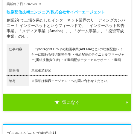
掲載終了日：2026/8/19
映像配信技術エンジニア/株式会社サイバーエージェント
創業2年で上場を果たしたインターネット業界のリーディングカンパ
ニー！ インターネットというフィールドで、「インターネット広告
事業」「メディア事業（Ameba）」、「ゲーム事業」、「投資育成
事業」の4...
仕事内容
・CyberAgent Groupの動画事業(ABEMAなど) の映像配信レイ
ヤーに関わる技術業務全般 ・番組配信のテクニカルマネージャ
ー(番組技術責任者) ・IP動画配信テクニカルサポート ・動画...
勤務地
東京都渋谷区
給与
※詳細は転職エージェントへお問い合わせください。
気になる
プラチナゲームズ株式会社