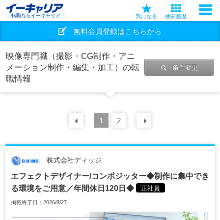
転職ならイーキャリア
気になる
検索履歴
無料会員登録はこちらから
映像専門職（撮影・CG制作・アニ
メーション制作・編集・加工）の転
条件変更
職情報
前の
1
30
2
件
次の
30
件
株式会社ディッジ
エフェクトデザイナー/コンポジッター◆制作に集中でき
る環境をご用意／年間休日120日◆
正社員
掲載終了日：2026/8/27