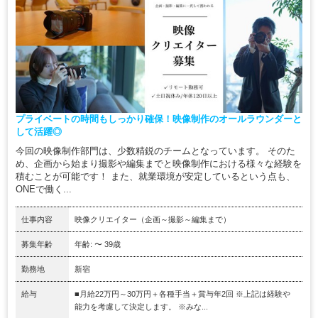
プライベートの時間もしっかり確保！映像制作のオールラウンダーと
して活躍◎
今回の映像制作部門は、少数精鋭のチームとなっています。 そのた
め、企画から始まり撮影や編集までと映像制作における様々な経験を
積むことが可能です！ また、就業環境が安定しているという点も、
ONEで働く...
仕事内容
映像クリエイター（企画～撮影～編集まで）
募集年齢
年齢: 〜 39歳
勤務地
新宿
給与
■月給22万円～30万円＋各種手当＋賞与年2回 ※上記は経験や
能力を考慮して決定します。 ※みな...