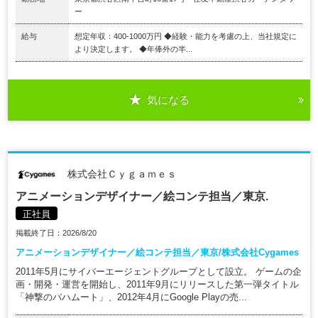
ー
給与
想定年収：400-1000万円 ◆経験・能力を考慮の上、当社規定に
より決定します。 ◆年俸外の半...
気になる
株式会社Ｃｙｇａｍｅｓ
アニメーションデザイナー／絵コンテ担当／東京.
正社員
掲載終了日：2026/8/20
アニメーションデザイナー／絵コンテ担当／東京/株式会社Cygames
2011年5月にサイバーエージェントグループとして設立。 ゲームの企
画・開発・運営を開始し、2011年9月にリリースした第一弾タイトル
「神撃のバハムート」、2012年4月にGoogle Playの売...