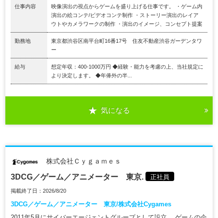
仕事内容
映像演出の視点からゲームを盛り上げる仕事です。 ・ゲーム内
演出の絵コンテ/ビデオコンテ制作 ・ストーリー演出のレイア
ウトやカメラワークの制作 ・演出のイメージ、コンセプト提案
勤務地
東京都渋谷区南平台町16番17号 住友不動産渋谷ガーデンタワ
ー
給与
想定年収：400-1000万円 ◆経験・能力を考慮の上、当社規定に
より決定します。 ◆年俸外の半...
気になる
株式会社Ｃｙｇａｍｅｓ
3DCG／ゲーム／アニメーター 東京.
正社員
掲載終了日：2026/8/20
3DCG／ゲーム／アニメーター 東京/株式会社Cygames
2011年5月にサイバーエージェントグループとして設立。 ゲームの企