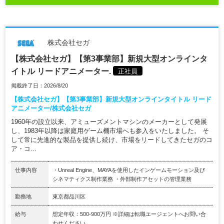
株式会社セガ
【株式会社セガ】【第3事業部】新規大型オンラインタ
イトル リードアニメーター.
正社員
掲載終了日：2026/8/20
【株式会社セガ】【第3事業部】新規大型オンラインタイトル リード
アニメーター/株式会社セガ
1960年の設立以来、アミューズメントマシンのメーカーとして発展
し、1983年以降は家庭用ゲーム機市場へも参入をいたしました。 そ
して常に先進的な製品を提供し続け、市場をリードしてきたセガのコ
ア・コ...
仕事内容
・Unreal Engine、MAYAを使用したインゲームモーション及び
シネマティクス制作業務 ・外部制作アセットの管理業務
勤務地
東京都品川区
給与
想定年収：500-900万円 ※詳細は転職エージェントへお問い合
わせください。