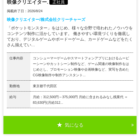
映像クリエイター.
正社員
掲載終了日：2026/8/24
映像クリエイター/株式会社クリーチャーズ
「ポケットモンスター」をはじめ、様々な分野で培われたノウハウを
コンテンツ制作に活かしています。 働きやすい環境づくりを徹底し
ており、デジタルゲームやボードーゲーム、カードゲームなどをたく
さん揃えてい...
仕事内容
コンシューマーゲームやスマートフォンアプリにおけるムービ
ーシーンやカットシーン制作など、ゲーム関連の映像制作をは
じめとし、プロモーション映像や企画映像など、実写を含めた
CG映像制作や制作アシスタント...
勤務地
東京都千代田区
給与
月給：312,500円～375,000円 月給に含まれるみなし残業代 ＝
83,630円(月給312...
気になる