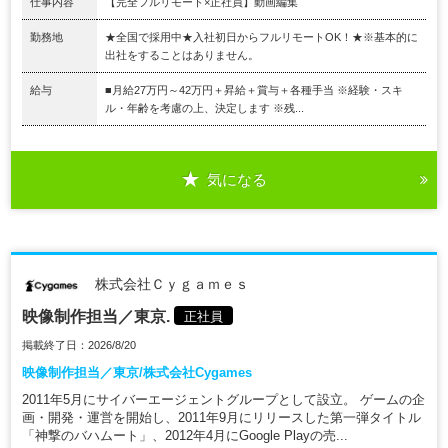
仕事内容
【完全フルリモート×正社員】動画編集
勤務地
★全国で採用中★入社初日からフルリモートOK！★※基本的に
出社をすることはありません。
給与
■月給27万円～42万円＋昇給＋賞与＋各種手当 ※経験・スキ
ル・年齢を考慮の上、決定します ※残...
気になる
株式会社Ｃｙｇａｍｅｓ
映像制作担当／東京.
正社員
掲載終了日：2026/8/20
映像制作担当／東京/株式会社Cygames
2011年5月にサイバーエージェントグループとして設立。 ゲームの企
画・開発・運営を開始し、2011年9月にリリースした第一弾タイトル
「神撃のバハムート」、2012年4月にGoogle Playの売...