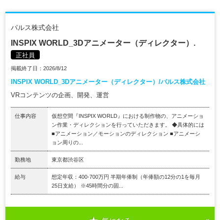
パルス株式会社
INSPIX WORLD_3Dアニメーター（ディレクター）.
正社員
掲載終了日：2026/8/12
INSPIX WORLD_3Dアニメーター（ディレクター）/パルス株式会社
VRコンテンツの企画、開発、運営
仕事内容
仮想空間『INSPIX WORLD』における制作物の、アニメーショ
ン作業・ディレクションを行っていただきます。 ◆具体的には
■アニメーション／モーションのディレクション ■アニメーシ
ョン周りの...
勤務地
東京都渋谷区
給与
想定年収：400-700万円 半期年俸制（年俸額の12分の1を毎月
25日支給） ※45時間分の固...