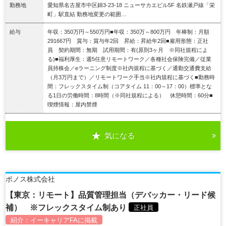
勤務地
愛知県名古屋市中区錦3-23-18 ニューサカエビル5F 名鉄瀬戸線「栄
町」駅直結 勤務地変更の範囲…
給与
年収：350万円～550万円■年収：350万～800万円 年棒制：月額
291667円 賞与：賞与年2回 昇給：昇給年2回■雇用形態：正社
員 契約期間：無期 試用期間：有(原則3ヶ月 ※同社規程によ
る)■福利厚生：週5任意リモートワーク／各種社会保険完備／従業
員持株会／eラーニング制度※社内規程に基づく／通勤交通費支給
（月3万円まで）／リモートワーク手当※社内規程に基づく■勤務時
間：フレックスタイム制（コアタイム 11：00～17：00）標準とな
る1日の労働時間：8時間（※同社規程による） 休憩時間：60分■
喫煙情報：屋内禁煙
気になる
詳細を見る
ポノス株式会社
【東京：リモート】品質管理担当（デバッカー・リード候
補） ※フレックスタイム制あり
正社員
紹介：
イーキャリアFA
に掲載