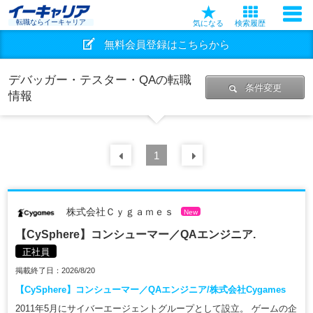
転職ならイーキャリア
気になる
検索履歴
無料会員登録はこちらから
デバッガー・テスター・QAの転職
条件変更
情報
前の
1
30
件
次の
30
件
株式会社Ｃｙｇａｍｅｓ
New
【CySphere】コンシューマー／QAエンジニア.
正社員
掲載終了日：2026/8/20
【CySphere】コンシューマー／QAエンジニア/株式会社Cygames
2011年5月にサイバーエージェントグループとして設立。 ゲームの企