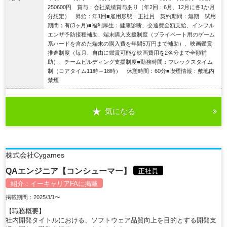
250600円 賞与：会社業績賞与あり（年2回：6月、12月に各1か月
分想定） 昇給：年1回■雇用形態：正社員 契約期間：無期 試用
期間：有(3ヶ月)■福利厚生：健康診断、交通費全額支給、インフル
エンザ予防接種補助、端末購入支援制度（プライベート用のゲーム
系ハードを含めた端末の購入費を年間5万円まで補助）、映画鑑賞
推進制度（毎月、自由に鑑賞可能な映画費用を2名分まで全額補
助）、チームビルディング支援制度■勤務時間：フレックスタイム
制（コアタイム11時～18時） 休憩時間：60分■喫煙情報：敷地内
禁煙
気になる
詳細を見る
株式会社Cygames
QAエンジニア【コンシューマー】
正社員
紹介：
イーキャリアFA
に掲載
掲載期間：2025/3/1〜
【職務概要】
社内開発タイトルにおける、ソフトウェア品質向上を目的とする開発支