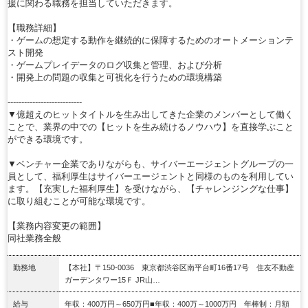
援に関わる職務を担当していただきます。
【職務詳細】
・ゲームの想定する動作を継続的に保障するためのオートメーションテ
スト開発
・ゲームプレイデータのログ収集と管理、および分析
・開発上の問題の収集と可視化を行うための環境構築
---------------------------
▼億超えのヒットタイトルを生み出してきた企業のメンバーとして働く
ことで、業界の中での【ヒットを生み続けるノウハウ】を直接学ぶこと
ができる環境です。
▼ベンチャー企業でありながらも、サイバーエージェントグループの一
員として、福利厚生はサイバーエージェントと同様のものを利用してい
ます。【充実した福利厚生】を受けながら、【チャレンジングな仕事】
に取り組むことが可能な環境です。
【業務内容変更の範囲】
同社業務全般
勤務地
【本社】〒150-0036 東京都渋谷区南平台町16番17号 住友不動産
ガーデンタワー15Ｆ JR山…
給与
年収：400万円～650万円■年収：400万～1000万円 年棒制：月額