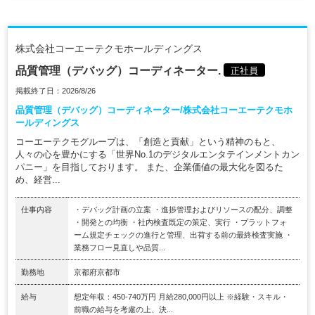
株式会社コーエーテクモホールディングス
品質管理（デバッグ）コーディネーター.
正社員
掲載終了日：2026/8/26
品質管理（デバッグ）コーディネーター/株式会社コーエーテクモホ
ールディングス
コーエーテクモグループは、「創造と貢献」という精神のもと、
人々の心を豊かにする「世界No.1のデジタルエンタテインメントカン
パニー」を目指しております。 また、企業価値の最大化を図るた
め、経営...
仕事内容
・デバッグ計画の立案 ・進捗管理およびリソースの配分、調整
・開発との均衡 ・社内検査既定の策定、実行 ・プラットフォ
ーム規定チェックの進行と管理、出荷する前の最終検査実施 ・
業務フロー見直しや品質...
勤務地
京都府京都市
給与
想定年収：450-740万円 月給280,000円以上 ※経験・スキル・
前職の給与を考慮の上、決...