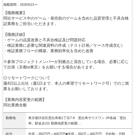
掲載期間：2026/5/21〜
【職務概要】
同社サービス中のゲーム・発売前のゲームを含めた品質管理と不具合検
証業務をご担当いただきます。
【職務詳細】
・ゲームの品質改善と不具合検証及び問題対応
・検証業務に必要な関連資料の作成（テスト計画／ケース作成含む）
・検証業務フローの構築、業務効率化を含めた改善
※参加プロジェクトメンバーが別拠点と混在している場合、必要に応じ
て出張（京都or東京）をお願いする場合があります。
◎リモートワークについて
週4日以上出社（週1日まで、本人の希望でリモートワーク可）でのご就
業をお願いしております。
【業務内容変更の範囲】
同社業務全般
勤務地
東京都渋谷区恵比寿南1丁目7-8 恵比寿サウスワン JR各線「恵比
寿」駅徒歩2分 勤務地変更の範囲:…
給与
年収：350万円～400万円■年収：350万～400万円 月給制：月額