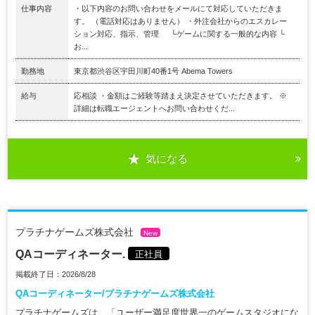
仕事内容
・以下内容のお問い合わせをメールにて対応していただきま
す。 （電話対応はありません） ・外注会社からのエスカレー
ション対応、指示、管理 └ゲームに関する一般的な内容 └
お...
勤務地
東京都渋谷区宇田川町40番1号 Abema Towers
給与
応相談 ・金額はご経験等踏まえ決定させていただきます。 ※
詳細は転職エージェントへお問い合わせくだ...
気になる
プラチナゲームズ株式会社
New
QAコーディネーター.
正社員
掲載終了日：2026/8/28
QAコーディネーター/プラチナゲームズ株式会社
プラチナゲームズは、「ユーザー満足度世界一のゲームスタジオにな