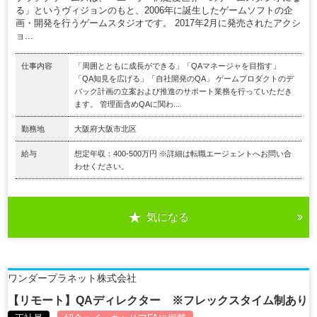
る」というヴィジョンのもと、2006年に誕生したゲームソフトの企
画・開発を行うゲームスタジオです。 2017年2月に発売されたアクシ
ョ...
仕事内容
「周囲とともに成長ができる」「QAマネージャを目指す」
「QA知見を広げる」「自社開発のQA」 ゲームプロダクトのデ
バック計画の立案および推進のサポート業務を行っていただき
ます。 管理面含めQAに関わ...
勤務地
大阪府大阪市北区
給与
想定年収：400-500万円 ※詳細は転職エージェントへお問い合
わせください。
気になる
ワンダープラネット株式会社
【リモート】QAディレクター ※フレックスタイム制あり