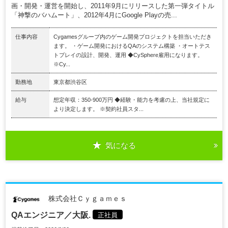
画・開発・運営を開始し、2011年9月にリリースした第一弾タイトル
「神撃のバハムート」、2012年4月にGoogle Playの売...
仕事内容
Cygamesグループ内のゲーム開発プロジェクトを担当いただき
ます。 ・ゲーム開発におけるQAのシステム構築 ・オートテス
トプレイの設計、開発、運用 ◆CySphere雇用になります。
※Cy...
勤務地
東京都渋谷区
給与
想定年収：350-900万円 ◆経験・能力を考慮の上、当社規定に
より決定します。 ※契約社員スタ...
気になる
株式会社Ｃｙｇａｍｅｓ
QAエンジニア／大阪.
正社員