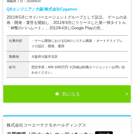
掲載終了日：2026/8/20
QAエンジニア／大阪/株式会社Cygames
2011年5月にサイバーエージェントグループとして設立。 ゲームの企
画・開発・運営を開始し、2011年9月にリリースした第一弾タイトル
「神撃のバハムート」、2012年4月にGoogle Playの売...
仕事内容
・ゲーム開発におけるQAのシステム構築 ・オートテストプレ
イの設計、開発、運用
勤務地
大阪府大阪市北区
給与
想定年収：400-1000万円 ※詳細は転職エージェントへお問い合
わせください。
気になる
株式会社コーエーテクモホールディングス