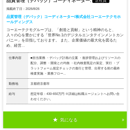
品質管理（デバック）コーディネーター.
正社員
掲載終了日：2026/8/26
品質管理（デバック）コーディネーター/株式会社コーエーテクモホ
ールディングス
コーエーテクモグループは、「創造と貢献」という精神のもと、
人々の心を豊かにする「世界No.1のデジタルエンタテインメントカン
パニー」を目指しております。 また、企業価値の最大化を図るた
め、経営...
仕事内容
■担当業務 ・デバッグ計画の立案 ・進捗管理およびリソースの
配分、調整 ・開発との均衡 ・社内検査既定の策定、実行 ・プ
ラットフォーム規定チェックの進行と管理、出荷する前の最終
検査実施 ・業務フロー...
勤務地
京都府京都市
給与
想定年収：430-650万円 ※詳細は転職エージェントへお問い合
わせください。
気になる