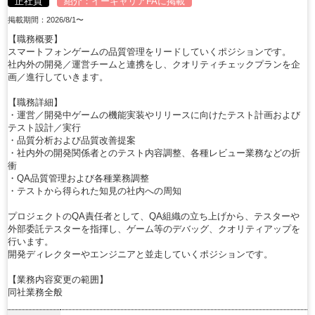
正社員
紹介：
イーキャリアFA
に掲載
掲載期間：2026/8/1〜
【職務概要】
スマートフォンゲームの品質管理をリードしていくポジションです。
社内外の開発／運営チームと連携をし、クオリティチェックプランを企
画／進行していきます。
【職務詳細】
・運営／開発中ゲームの機能実装やリリースに向けたテスト計画および
テスト設計／実行
・品質分析および品質改善提案
・社内外の開発関係者とのテスト内容調整、各種レビュー業務などの折
衝
・QA品質管理および各種業務調整
・テストから得られた知見の社内への周知
プロジェクトのQA責任者として、QA組織の立ち上げから、テスターや
外部委託テスターを指揮し、ゲーム等のデバッグ、クオリティアップを
行います。
開発ディレクターやエンジニアと並走していくポジションです。
【業務内容変更の範囲】
同社業務全般