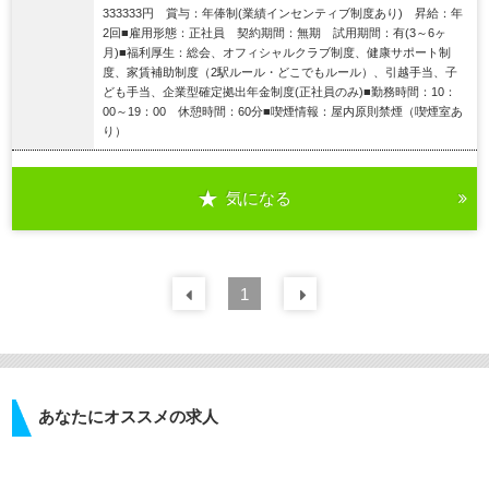
333333円 賞与：年俸制(業績インセンティブ制度あり) 昇給：年
2回■雇用形態：正社員 契約期間：無期 試用期間：有(3～6ヶ
月)■福利厚生：総会、オフィシャルクラブ制度、健康サポート制
度、家賃補助制度（2駅ルール・どこでもルール）、引越手当、子
ども手当、企業型確定拠出年金制度(正社員のみ)■勤務時間：10：
00～19：00 休憩時間：60分■喫煙情報：屋内原則禁煙（喫煙室あ
り）
気になる
詳細を見る
前の
1
30
件
次の
30
件
あなたにオススメの求人