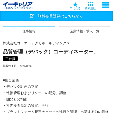
転職ならイーキャリア
気になる
検索履歴
無料会員登録はこちらから
仕事情報
企業情報・求人一覧
株式会社コーエーテクモホールディングス
品質管理（デバック）コーディネーター.
正社員
掲載終了日：
2026/8/26
■担当業務
・デバッグ計画の立案
・進捗管理およびリソースの配分、調整
・開発との均衡
・社内検査既定の策定、実行
・プラットフォーム規定チェックの進行と管理、出荷する前の最終