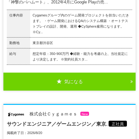
「神撃のバハムート」、2012年4月にGoogle Playの売...
仕事内容
Cygamesグループ内のゲーム開発プロジェクトを担当いただき
ます。 ・ゲーム開発におけるQAのシステム構築 ・オートテス
トプレイの設計、開発、運用 ◆CySphere雇用になります。
※Cy...
勤務地
東京都渋谷区
給与
想定年収：350-900万円 ◆経験・能力を考慮の上、当社規定に
より決定します。 ※契約社員スタ...
気になる
株式会社Ｃｙｇａｍｅｓ
New
サウンドエンジニア／ゲームエンジン／東京.
正社員
掲載終了日：2026/8/20