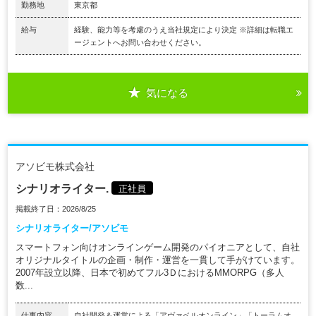
勤務地
東京都
給与
経験、能力等を考慮のうえ当社規定により決定 ※詳細は転職エ
ージェントへお問い合わせください。
気になる
アソビモ株式会社
シナリオライター.
正社員
掲載終了日：2026/8/25
シナリオライター/アソビモ
スマートフォン向けオンラインゲーム開発のパイオニアとして、自社
オリジナルタイトルの企画・制作・運営を一貫して手がけています。
2007年設立以降、日本で初めてフル3ＤにおけるMMORPG（多人
数...
仕事内容
自社開発＆運営による「アヴァベルオンライン」「トーラムオ