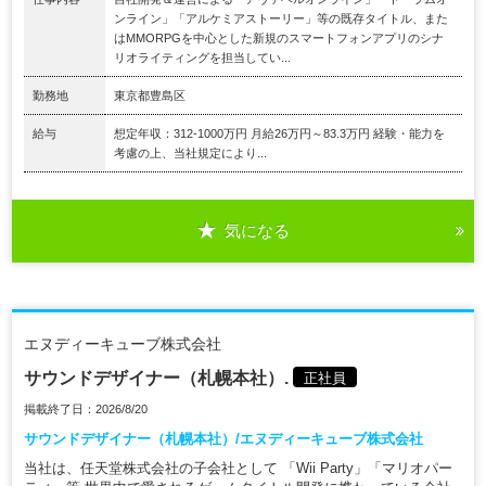
ンライン」「アルケミアストーリー」等の既存タイトル、また
はMMORPGを中心とした新規のスマートフォンアプリのシナ
リオライティングを担当してい...
勤務地
東京都豊島区
給与
想定年収：312-1000万円 月給26万円～83.3万円 経験・能力を
考慮の上、当社規定により...
気になる
エヌディーキューブ株式会社
サウンドデザイナー（札幌本社）.
正社員
掲載終了日：2026/8/20
サウンドデザイナー（札幌本社）/エヌディーキューブ株式会社
当社は、任天堂株式会社の子会社として 「Wii Party」「マリオパー