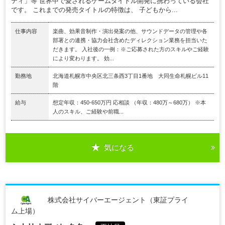
ティ」等 世界中で愛されるゲームタイトル開発に携わっている会社
です。 これまでの発売タイトルの特徴は、 子どもから...
仕事内容
楽曲、効果音制作・演出発案の他、サウンドデータの管理や各
部署との連携・協力会社含めたディレクション業務を担当いた
だきます。 入社後の一例：※ご応募された方のスキルやご経験
により変わります。 効...
勤務地
北海道札幌市中央区北三条西3丁目1番地 大同生命札幌ビル11
階
給与
想定年収：450-650万円 応相談 （年収：480万～680万） ※本
人のスキル、ご経験や前職...
気になる
株式会社サイバーエージェント（東証プライ
ム上場）