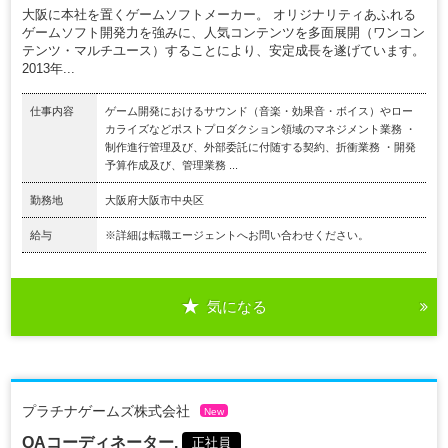
大阪に本社を置くゲームソフトメーカー。 オリジナリティあふれる
ゲームソフト開発力を強みに、人気コンテンツを多面展開（ワンコン
テンツ・マルチユース）することにより、安定成長を遂げています。
2013年...
仕事内容
ゲーム開発におけるサウンド（音楽・効果音・ボイス）やロー
カライズなどポストプロダクション領域のマネジメント業務 ・
制作進行管理及び、外部委託に付随する契約、折衝業務 ・開発
予算作成及び、管理業務 ...
勤務地
大阪府大阪市中央区
給与
※詳細は転職エージェントへお問い合わせください。
気になる
プラチナゲームズ株式会社
New
QAコーディネーター.
正社員