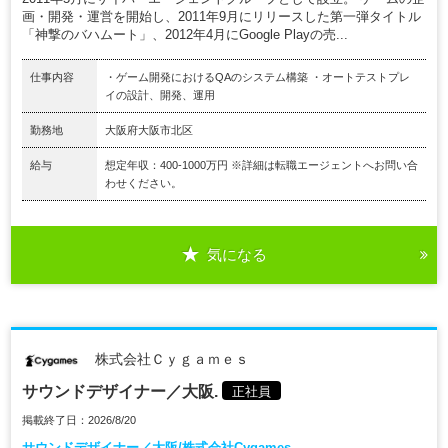
画・開発・運営を開始し、2011年9月にリリースした第一弾タイトル
「神撃のバハムート」、2012年4月にGoogle Playの売...
仕事内容
・ゲーム開発におけるQAのシステム構築 ・オートテストプレ
イの設計、開発、運用
勤務地
大阪府大阪市北区
給与
想定年収：400-1000万円 ※詳細は転職エージェントへお問い合
わせください。
気になる
株式会社Ｃｙｇａｍｅｓ
サウンドデザイナー／大阪.
正社員
掲載終了日：2026/8/20
サウンドデザイナー／大阪/株式会社Cygames