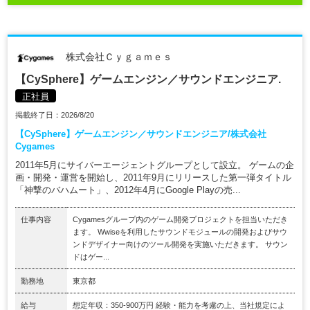
株式会社Ｃｙｇａｍｅｓ
【CySphere】ゲームエンジン／サウンドエンジニア.
正社員
掲載終了日：2026/8/20
【CySphere】ゲームエンジン／サウンドエンジニア/株式会社
Cygames
2011年5月にサイバーエージェントグループとして設立。 ゲームの企
画・開発・運営を開始し、2011年9月にリリースした第一弾タイトル
「神撃のバハムート」、2012年4月にGoogle Playの売...
仕事内容
Cygamesグループ内のゲーム開発プロジェクトを担当いただき
ます。 Wwiseを利用したサウンドモジュールの開発およびサウ
ンドデザイナー向けのツール開発を実施いただきます。 サウン
ドはゲー...
勤務地
東京都
給与
想定年収：350-900万円 経験・能力を考慮の上、当社規定によ