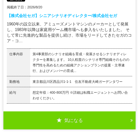
掲載終了日：2026/8/20
【株式会社セガ】シニアシナリオディレクター/株式会社セガ
1960年の設立以来、アミューズメントマシンのメーカーとして発展
し、1983年以降は家庭用ゲーム機市場へも参入をいたしました。 そ
して常に先進的な製品を提供し続け、市場をリードしてきたセガのコ
ア・コ...
仕事内容
第4事業部のシナリオ組織を育成・発展させるシナリオディレ
クターを募集します。 10人程度のシナリオ専門組織そのものの
専門性を高めるための組織アクションプランの提案・主導遂
行、およびメンバーの育成...
勤務地
東京都品川区西品川1-1-1 住友不動産大崎ガーデンタワー
給与
想定年収：400-800万円 ※詳細は転職エージェントへお問い合
わせください。
気になる