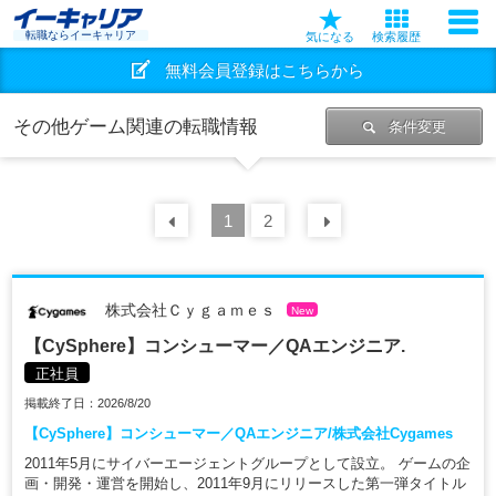
転職ならイーキャリア
気になる
検索履歴
無料会員登録はこちらから
その他ゲーム関連の転職情報
条件変更
前の
1
30
2
件
次の
30
件
株式会社Ｃｙｇａｍｅｓ
New
【CySphere】コンシューマー／QAエンジニア.
正社員
掲載終了日：2026/8/20
【CySphere】コンシューマー／QAエンジニア/株式会社Cygames
2011年5月にサイバーエージェントグループとして設立。 ゲームの企
画・開発・運営を開始し、2011年9月にリリースした第一弾タイトル