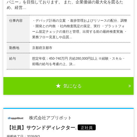
パニー」を目指しております。 また、企業価値の最大化を図るた
め、経営...
仕事内容
・デバッグ計画の立案 ・進捗管理およびリソースの配分、調整
・開発との均衡 ・社内検査既定の策定、実行 ・プラットフォ
ーム規定チェックの進行と管理、出荷する前の最終検査実施 ・
業務フロー見直しや品質...
勤務地
京都府京都市
給与
想定年収：450-740万円 月給280,000円以上 ※経験・スキル・
前職の給与を考慮の上、決...
気になる
株式会社アプリボット
【社員】サウンドディレクター.
正社員
掲載終了日：2026/9/3