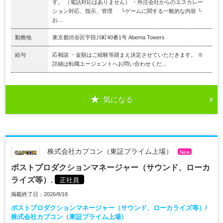
す。 （電話対応はありません） ・外注会社からのエスカレー
ション対応、指示、管理 └ゲームに関する一般的な内容 └
お...
勤務地
東京都渋谷区宇田川町40番1号 Abema Towers
給与
応相談 ・金額はご経験等踏まえ決定させていただきます。 ※
詳細は転職エージェントへお問い合わせくだ...
気になる
株式会社カプコン（東証プライム上場）
New
ポストプロダクションマネージャー（サウンド、ローカ
ライズ等）.
正社員
掲載終了日：2026/8/18
ポストプロダクションマネージャー（サウンド、ローカライズ等）/
株式会社カプコン（東証プライム上場）