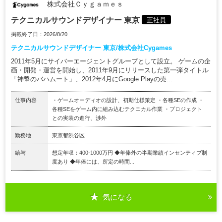
株式会社Ｃｙｇａｍｅｓ
テクニカルサウンドデザイナー 東京
正社員
掲載終了日：2026/8/20
テクニカルサウンドデザイナー 東京/株式会社Cygames
2011年5月にサイバーエージェントグループとして設立。 ゲームの企
画・開発・運営を開始し、2011年9月にリリースした第一弾タイトル
「神撃のバハムート」、2012年4月にGoogle Playの売...
仕事内容
・ゲームオーディオの設計、初期仕様策定 ・各種SEの作成 ・
各種SEをゲーム内に組み込むテクニカル作業 ・プロジェクト
との実装の進行、渉外
勤務地
東京都渋谷区
給与
想定年収：400-1000万円 ◆年俸外の半期業績インセンティブ制
度あり ◆年俸には、所定の時間...
気になる