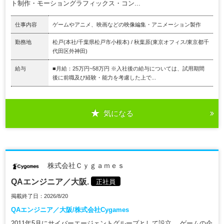
ト制作・モーショングラフィックス・コン...
仕事内容
ゲームやアニメ、映画などの映像編集・アニメーション製作
勤務地
松戸(本社/千葉県松戸市小根本) / 秋葉原(東京オフィス/東京都千
代田区外神田)
給与
■月給：25万円~58万円 ※入社後の給与については、試用期間
後に前職及び経験・能力を考慮した上で...
気になる
株式会社Ｃｙｇａｍｅｓ
QAエンジニア／大阪.
正社員
掲載終了日：2026/8/20
QAエンジニア／大阪/株式会社Cygames
2011年5月にサイバーエージェントグループとして設立。 ゲームの企