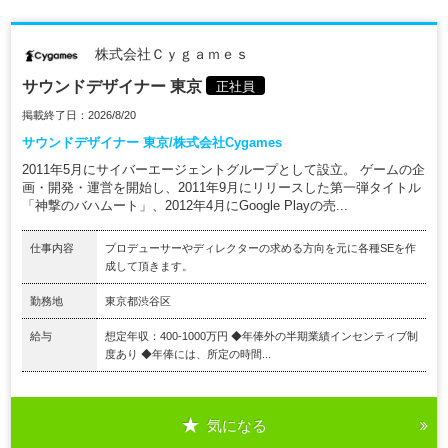
株式会社Ｃｙｇａｍｅｓ
サウンドデザイナー 東京
正社員
掲載終了日：2026/8/20
サウンドデザイナー 東京/株式会社Cygames
2011年5月にサイバーエージェントグループとして設立。 ゲームの企
画・開発・運営を開始し、2011年9月にリリースした第一弾タイトル
「神撃のバハムート」、2012年4月にGoogle Playの売...
仕事内容
プロデューサーやディレクターの求める方向を元に各種SEを作
成して頂きます。
勤務地
東京都渋谷区
給与
想定年収：400-1000万円 ◆年俸外の半期業績インセンティブ制
度あり ◆年俸には、所定の時間...
気になる