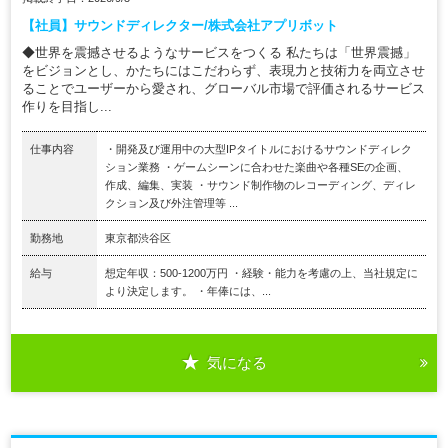
【社員】サウンドディレクター/株式会社アプリボット
◆世界を震撼させるようなサービスをつくる 私たちは「世界震撼」
をビジョンとし、かたちにはこだわらず、表現力と技術力を両立させ
ることでユーザーから愛され、グローバル市場で評価されるサービス
作りを目指し...
仕事内容
・開発及び運用中の大型IPタイトルにおけるサウンドディレク
ション業務 ・ゲームシーンに合わせた楽曲や各種SEの企画、
作成、編集、実装 ・サウンド制作物のレコーディング、ディレ
クション及び外注管理等 ...
勤務地
東京都渋谷区
給与
想定年収：500-1200万円 ・経験・能力を考慮の上、当社規定に
より決定します。 ・年俸には、...
気になる