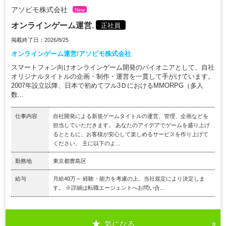
アソビモ株式会社
New
オンラインゲーム運営.
正社員
掲載終了日：2026/8/25
オンラインゲーム運営/アソビモ株式会社
スマートフォン向けオンラインゲーム開発のパイオニアとして、自社
オリジナルタイトルの企画・制作・運営を一貫して手がけています。
2007年設立以降、日本で初めてフル3ＤにおけるMMORPG（多人
数...
仕事内容
自社開発による新規ゲームタイトルの運営、管理、企画などを
担当していただきます。 あなたのアイデアでゲームを盛り上げ
るとともに、お客様が安心して楽しめるサービスを作り上げて
ください。 主に以下のよ...
勤務地
東京都豊島区
給与
月給40万～ 経験・能力を考慮の上、当社規定により決定しま
す。 ※詳細は転職エージェントへお問い合...
気になる