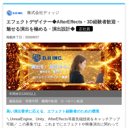
株式会社ディッジ
エフェクトデザイナー◆AfterEffects・3D経験者歓迎・
魅せる演出を極める・演出設計◆
正社員
掲載終了日：2026/8/27
年間休日120日以上
服装自由
学歴不問
離職中歓迎
U・Iターン歓迎
高い演出要求に応える、エフェクト経験者のための環境
＼UnrealEngine、Unity、AfterEffects等最先端技術をキャッチアップ
可能／ この募集では、これまでにエフェクトや映像演出に関わって