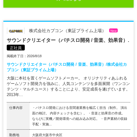
株式会社カプコン（東証プライム上場）
New
サウンドクリエイター（パチスロ開発 / 音楽、効果音）.
正社員
掲載終了日：2026/8/18
サウンドクリエイター（パチスロ開発 / 音楽、効果音）/株式会社カ
プコン（東証プライム上場）
大阪に本社を置くゲームソフトメーカー。 オリジナリティあふれる
ゲームソフト開発力を強みに、人気コンテンツを多面展開（ワンコン
テンツ・マルチユース）することにより、安定成長を遂げています。
2013年...
仕事内容
・パチスロ開発における音関連業務を幅広く担当（制作。 演出
面の検討。 内容チェックを含む）。 ・音楽と効果音の作成。
ならびに実機／開発環境への組み込み対応。 ・音声素材の収録
手配・実施...
勤務地
大阪府大阪市中央区