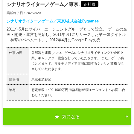
シナリオライター／ゲーム／東京.
正社員
掲載終了日：2026/8/20
シナリオライター／ゲーム／東京/株式会社Cygames
2011年5月にサイバーエージェントグループとして設立。 ゲームの企
画・開発・運営を開始し、2011年9月にリリースした第一弾タイトル
「神撃のバハムート」、2012年4月にGoogle Playの売...
仕事内容
各部署と連携しつつ、ゲームのシナリオライティングや企画立
案、キャラクター設定を行っていただきます。 また、ゲーム内
にとどまらず、マルチメディア展開に関するシナリオ業務も担
当していただきます。
勤務地
東京都渋谷区
給与
想定年収：400-1000万円 ※詳細は転職エージェントへお問い合
わせください。
気になる