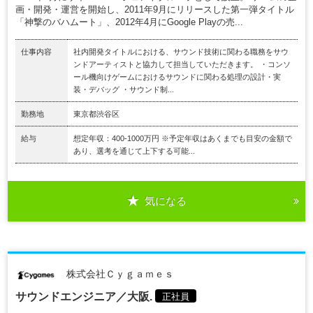
画・開発・運営を開始し、2011年9月にリリースした第一弾タイトル
「神撃のバハムート」、2012年4月にGoogle Playの売...
仕事内容
社内開発タイトルにおける、サウンド技術に関わる職務をサウ
ンドアーティストと協力して担当していただきます。 ・コンソ
ール機向けゲームにおけるサウンドに関わる処理の設計・実
装・デバッグ ・サウンド制...
勤務地
東京都渋谷区
給与
想定年収：400-1000万円 ※予定年収はあくまでも目安の金額で
あり、選考を通じて上下する可能...
気になる
株式会社Ｃｙｇａｍｅｓ
サウンドエンジニア／大阪.
正社員