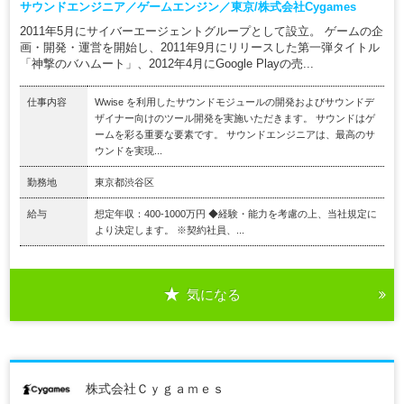
サウンドエンジニア／ゲームエンジン／東京/株式会社Cygames
2011年5月にサイバーエージェントグループとして設立。 ゲームの企
画・開発・運営を開始し、2011年9月にリリースした第一弾タイトル
「神撃のバハムート」、2012年4月にGoogle Playの売...
仕事内容
Wwise を利用したサウンドモジュールの開発およびサウンドデ
ザイナー向けのツール開発を実施いただきます。 サウンドはゲ
ームを彩る重要な要素です。 サウンドエンジニアは、最高のサ
ウンドを実現...
勤務地
東京都渋谷区
給与
想定年収：400-1000万円 ◆経験・能力を考慮の上、当社規定に
より決定します。 ※契約社員、...
気になる
株式会社Ｃｙｇａｍｅｓ