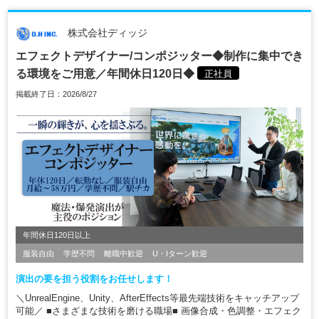
株式会社ディッジ
エフェクトデザイナー/コンポジッター◆制作に集中でき
る環境をご用意／年間休日120日◆
正社員
掲載終了日：2026/8/27
年間休日120日以上
服装自由
学歴不問
離職中歓迎
U・Iターン歓迎
演出の要を担う役割をお任せします！
＼UnrealEngine、Unity、AfterEffects等最先端技術をキャッチアップ
可能／ ■さまざまな技術を磨ける職場■ 画像合成・色調整・エフェク