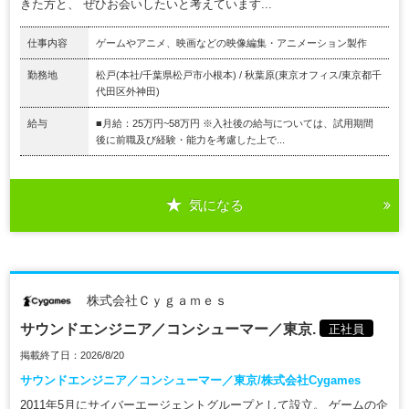
きた方と、 ぜひお会いしたいと考えています...
仕事内容
ゲームやアニメ、映画などの映像編集・アニメーション製作
勤務地
松戸(本社/千葉県松戸市小根本) / 秋葉原(東京オフィス/東京都千
代田区外神田)
給与
■月給：25万円~58万円 ※入社後の給与については、試用期間
後に前職及び経験・能力を考慮した上で...
気になる
株式会社Ｃｙｇａｍｅｓ
サウンドエンジニア／コンシューマー／東京.
正社員
掲載終了日：2026/8/20
サウンドエンジニア／コンシューマー／東京/株式会社Cygames
2011年5月にサイバーエージェントグループとして設立。 ゲームの企