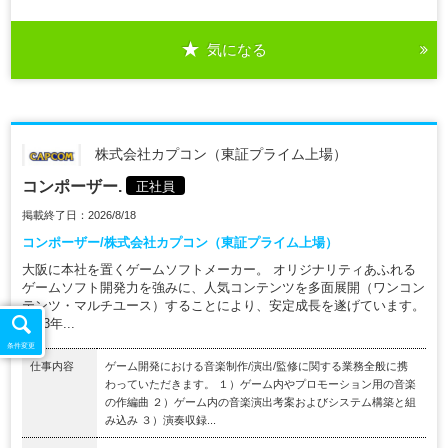
気になる
株式会社カプコン（東証プライム上場）
コンポーザー.
正社員
掲載終了日：2026/8/18
コンポーザー/株式会社カプコン（東証プライム上場）
大阪に本社を置くゲームソフトメーカー。 オリジナリティあふれる
ゲームソフト開発力を強みに、人気コンテンツを多面展開（ワンコン
テンツ・マルチユース）することにより、安定成長を遂げています。
2013年...
条件変更
仕事内容
ゲーム開発における音楽制作/演出/監修に関する業務全般に携
わっていただきます。 １）ゲーム内やプロモーション用の音楽
の作編曲 ２）ゲーム内の音楽演出考案およびシステム構築と組
み込み ３）演奏収録...