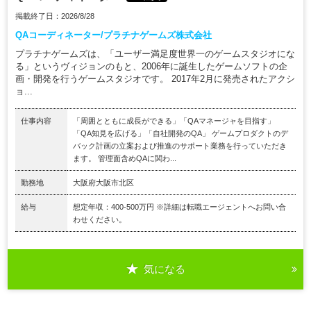
掲載終了日：2026/8/28
QAコーディネーター/プラチナゲームズ株式会社
プラチナゲームズは、「ユーザー満足度世界一のゲームスタジオにな
る」というヴィジョンのもと、2006年に誕生したゲームソフトの企
画・開発を行うゲームスタジオです。 2017年2月に発売されたアクシ
ョ...
仕事内容
「周囲とともに成長ができる」「QAマネージャを目指す」
「QA知見を広げる」「自社開発のQA」 ゲームプロダクトのデ
バック計画の立案および推進のサポート業務を行っていただき
ます。 管理面含めQAに関わ...
勤務地
大阪府大阪市北区
給与
想定年収：400-500万円 ※詳細は転職エージェントへお問い合
わせください。
気になる