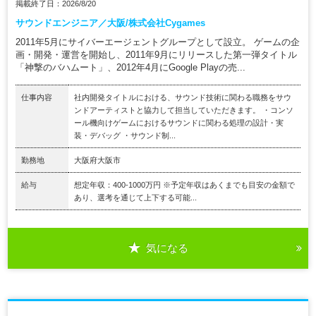
掲載終了日：2026/8/20
サウンドエンジニア／大阪/株式会社Cygames
2011年5月にサイバーエージェントグループとして設立。 ゲームの企
画・開発・運営を開始し、2011年9月にリリースした第一弾タイトル
「神撃のバハムート」、2012年4月にGoogle Playの売...
仕事内容
社内開発タイトルにおける、サウンド技術に関わる職務をサウ
ンドアーティストと協力して担当していただきます。 ・コンソ
ール機向けゲームにおけるサウンドに関わる処理の設計・実
装・デバッグ ・サウンド制...
勤務地
大阪府大阪市
給与
想定年収：400-1000万円 ※予定年収はあくまでも目安の金額で
あり、選考を通じて上下する可能...
気になる