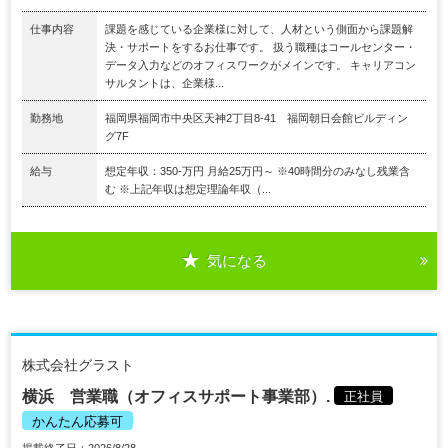
仕事内容
課題を感じている企業様に対して、人材という側面から課題解
決・サポートをするお仕事です。 扱う職種はコールセンター・
データ入力などのオフィスワークがメインです。 キャリアコン
サルタントは、企業様...
勤務地
福岡県福岡市中央区天神2丁目8-41 福岡朝日会館ビルディン
グ7F
給与
想定年収：350-万円 月給25万円～ ※40時間分のみなし残業含
む ※上記年収は想定理論年収（...
気になる
株式会社グラスト
横浜 営業職（オフィスサポート事業部）.
正社員
かんたん応募可
掲載終了日：2026/8/28