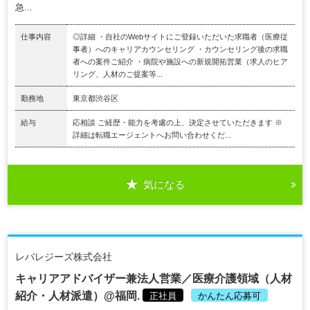
急...
仕事内容
◎詳細 ・自社のWebサイトにご登録いただいた求職者（医療従
事者）へのキャリアカウンセリング ・カウンセリング後の求職
者への案件ご紹介 ・病院や施設への新規開拓営業（求人のヒア
リング、人材のご提案等...
勤務地
東京都渋谷区
給与
応相談 ご経歴・能力を考慮の上、決定させていただきます ※
詳細は転職エージェントへお問い合わせくだ...
気になる
レバレジーズ株式会社
キャリアアドバイザー兼法人営業／医療介護領域（人材
紹介・人材派遣）@福岡.
正社員
かんたん応募可