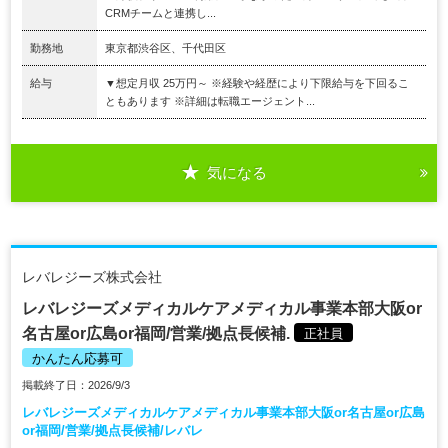
CRMチームと連携し...
勤務地
東京都渋谷区、千代田区
給与
▼想定月収 25万円～ ※経験や経歴により下限給与を下回るこ
ともあります ※詳細は転職エージェント...
気になる
レバレジーズ株式会社
レバレジーズメディカルケアメディカル事業本部大阪or
名古屋or広島or福岡/営業/拠点長候補.
正社員
かんたん応募可
掲載終了日：2026/9/3
レバレジーズメディカルケアメディカル事業本部大阪or名古屋or広島
or福岡/営業/拠点長候補/レバレ