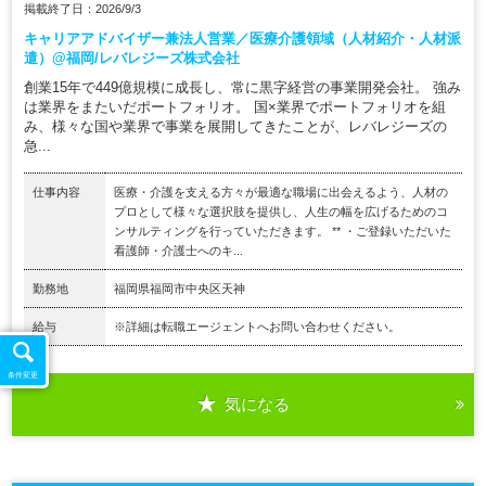
掲載終了日：2026/9/3
キャリアアドバイザー兼法人営業／医療介護領域（人材紹介・人材派
遣）@福岡/レバレジーズ株式会社
創業15年で449億規模に成長し、常に黒字経営の事業開発会社。 強み
は業界をまたいだポートフォリオ。 国×業界でポートフォリオを組
み、様々な国や業界で事業を展開してきたことが、レバレジーズの
急...
仕事内容
医療・介護を支える方々が最適な職場に出会えるよう、人材の
プロとして様々な選択肢を提供し、人生の幅を広げるためのコ
ンサルティングを行っていただきます。 ** ・ご登録いただいた
看護師・介護士へのキ...
勤務地
福岡県福岡市中央区天神
給与
※詳細は転職エージェントへお問い合わせください。
条件変更
気になる