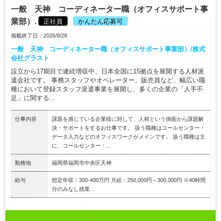
一般 天神 コーディネーター職（オフィスサポート事
業部）.
正社員
かんたん応募可
掲載終了日：2026/8/28
一般 天神 コーディネーター職（オフィスサポート事業部）/株式
会社グラスト
設立から17期目で連続増収中、日本全国に15拠点を展開する人材派
遣会社です。 事務スタッフやオペレーター、販売員など、幅広い職
種において登録スタッフ派遣事業を展開し、多くの企業の「人手不
足」に関する...
仕事内容
課題を感じている企業様に対して、人材という側面から課題解
決・サポートをするお仕事です。 扱う職種はコールセンター・
データ入力などのオフィスワークがメインです。 扱う職種は主
に、コールセンター・...
勤務地
福岡県福岡市中央区天神
給与
想定年収：300-400万円 月給：250,000円～300,000円 ※40時間
分のみなし残業...