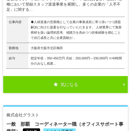
種において登録スタッフ派遣事業を展開し、多くの企業の「人手不
足」に関する...
仕事内容
◆人材派遣の営業職として企業の事業成長に寄り添いつつ課題
解決に向けた提案を行なっていただきます。 人材業界にて無形
商材を扱い論理的思考、傾聴力を高めつつ折衝経験を積むこと
で自己成長と共に企業貢献が...
勤務地
大阪府大阪市北区梅田
給与
想定年収：350-450万円 月給：250,000円～330,000円 ※40時間
分のみなし残業...
気になる
株式会社グラスト
一般 那覇 コーディネーター職（オフィスサポート事