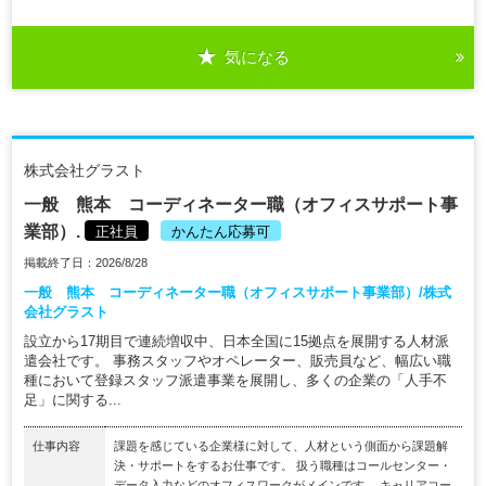
気になる
株式会社グラスト
一般 熊本 コーディネーター職（オフィスサポート事
業部）.
正社員
かんたん応募可
掲載終了日：2026/8/28
一般 熊本 コーディネーター職（オフィスサポート事業部）/株式
会社グラスト
設立から17期目で連続増収中、日本全国に15拠点を展開する人材派
遣会社です。 事務スタッフやオペレーター、販売員など、幅広い職
種において登録スタッフ派遣事業を展開し、多くの企業の「人手不
足」に関する...
仕事内容
課題を感じている企業様に対して、人材という側面から課題解
決・サポートをするお仕事です。 扱う職種はコールセンター・
データ入力などのオフィスワークがメインです。 キャリアコー