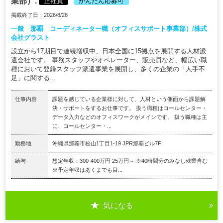
業部）.
正社員
かんたん応募可
掲載終了日：2026/8/28
一般 那覇 コーディネーター職（オフィスサポート事業部）/株式
会社グラスト
設立から17期目で連続増収中、日本全国に15拠点を展開する人材派
遣会社です。 事務スタッフやオペレーター、販売員など、幅広い職
種において登録スタッフ派遣事業を展開し、多くの企業の「人手不
足」に関する...
仕事内容
課題を感じている企業様に対して、人材という側面から課題解
決・サポートをするお仕事です。 扱う職種はコールセンター・
データ入力などのオフィスワークがメインです。 扱う職種は主
に、コールセンター・...
勤務地
沖縄県那覇市松山1丁目1-19 JPR那覇ビル7F
給与
想定年収：300-400万円 25万円～ ※40時間分のみなし残業含む
※予定年収はあくまでも目...
気になる