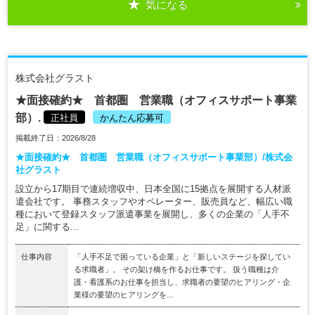
気になる
株式会社グラスト
★面接確約★ 首都圏 営業職（オフィスサポート事業
部）.
正社員
かんたん応募可
掲載終了日：2026/8/28
★面接確約★ 首都圏 営業職（オフィスサポート事業部）/株式会
社グラスト
設立から17期目で連続増収中、日本全国に15拠点を展開する人材派
遣会社です。 事務スタッフやオペレーター、販売員など、幅広い職
種において登録スタッフ派遣事業を展開し、多くの企業の「人手不
足」に関する...
仕事内容
「人手不足で困っている企業」と「新しいステージを探してい
る求職者」。 その架け橋を作るお仕事です。 扱う職種は介
護・看護系のお仕事を担当し、求職者の要望のヒアリング・企
業様の要望のヒアリングを...