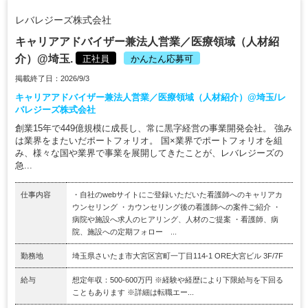
レバレジーズ株式会社
キャリアアドバイザー兼法人営業／医療領域（人材紹
介）@埼玉.
正社員
かんたん応募可
掲載終了日：2026/9/3
キャリアアドバイザー兼法人営業／医療領域（人材紹介）@埼玉/レ
バレジーズ株式会社
創業15年で449億規模に成長し、常に黒字経営の事業開発会社。 強み
は業界をまたいだポートフォリオ。 国×業界でポートフォリオを組
み、様々な国や業界で事業を展開してきたことが、レバレジーズの
急...
仕事内容
・自社のwebサイトにご登録いただいた看護師へのキャリアカ
ウンセリング ・カウンセリング後の看護師への案件ご紹介 ・
病院や施設へ求人のヒアリング、人材のご提案 ・看護師、病
院、施設への定期フォロー ...
勤務地
埼玉県さいたま市大宮区宮町一丁目114-1 ORE大宮ビル 3F/7F
給与
想定年収：500-600万円 ※経験や経歴により下限給与を下回る
こともあります ※詳細は転職エー...