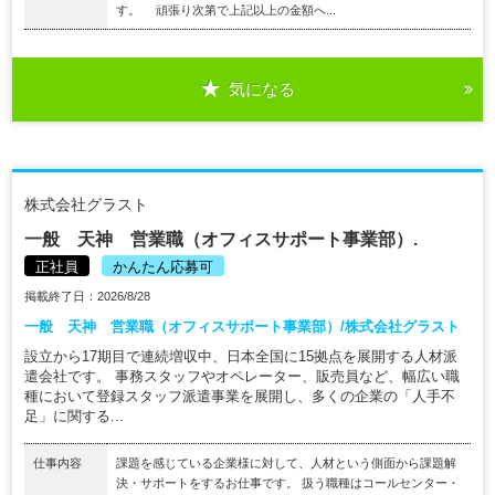
す。 頑張り次第で上記以上の金額へ...
気になる
株式会社グラスト
一般 天神 営業職（オフィスサポート事業部）.
正社員
かんたん応募可
掲載終了日：2026/8/28
一般 天神 営業職（オフィスサポート事業部）/株式会社グラスト
設立から17期目で連続増収中、日本全国に15拠点を展開する人材派
遣会社です。 事務スタッフやオペレーター、販売員など、幅広い職
種において登録スタッフ派遣事業を展開し、多くの企業の「人手不
足」に関する...
仕事内容
課題を感じている企業様に対して、人材という側面から課題解
決・サポートをするお仕事です。 扱う職種はコールセンター・