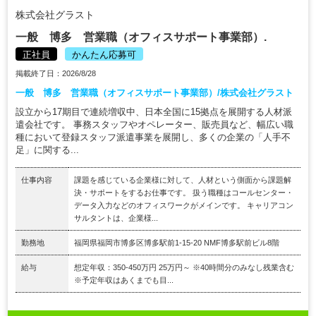
株式会社グラスト
一般 博多 営業職（オフィスサポート事業部）.
正社員
かんたん応募可
掲載終了日：2026/8/28
一般 博多 営業職（オフィスサポート事業部）/株式会社グラスト
設立から17期目で連続増収中、日本全国に15拠点を展開する人材派
遣会社です。 事務スタッフやオペレーター、販売員など、幅広い職
種において登録スタッフ派遣事業を展開し、多くの企業の「人手不
足」に関する...
仕事内容
課題を感じている企業様に対して、人材という側面から課題解
決・サポートをするお仕事です。 扱う職種はコールセンター・
データ入力などのオフィスワークがメインです。 キャリアコン
サルタントは、企業様...
勤務地
福岡県福岡市博多区博多駅前1-15-20 NMF博多駅前ビル8階
給与
想定年収：350-450万円 25万円～ ※40時間分のみなし残業含む
※予定年収はあくまでも目...