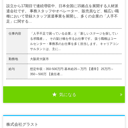
設立から17期目で連続増収中、日本全国に15拠点を展開する人材派
遣会社です。 事務スタッフやオペレーター、販売員など、幅広い職
種において登録スタッフ派遣事業を展開し、多くの企業の「人手不
足」に関する...
仕事内容
「人手不足で困っている企業」と「新しいステージを探してい
る求職者」。 その架け橋を作るお仕事です。 扱う職種はコー
ルセンター・事務系のお仕事を多く担当します。 キャリアコン
サルタントは、主に...
勤務地
大阪府大阪市
給与
想定年収：350-500万円 基本給25～万円 【通常】 25万円～
350～500万 【責任者...
気になる
株式会社グラスト