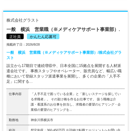
株式会社グラスト
一般 横浜 営業職（※メディケアサポート事業部）.
正社員
かんたん応募可
掲載終了日：2026/8/28
一般 横浜 営業職（※メディケアサポート事業部）/株式会社グラ
スト
設立から17期目で連続増収中、日本全国に15拠点を展開する人材派
遣会社です。 事務スタッフやオペレーター、販売員など、幅広い職
種において登録スタッフ派遣事業を展開し、多くの企業の「人手不
足」に関する...
仕事内容
「人手不足で困っている企業」と「新しいステージを探してい
る求職者」。 その架け橋を作るお仕事です。 扱う職種は介
護・看護系のお仕事を担当し、求職者の要望のヒアリング・企
業様の要望のヒアリングを...
勤務地
神奈川県横浜市
給与
想定年収：360-450万円 ※詳細は転職エージェントへお問い合