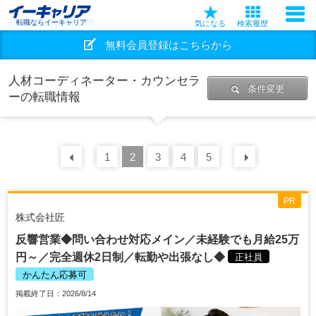
転職ならイーキャリア
気になる
検索履歴
無料会員登録はこちらから
人材コーディネーター・カウンセラ
条件変更
ーの転職情報
前の
1
30
2
件
3
4
5
次の
30
PR
株式会社匠
反響営業◆問い合わせ対応メイン／未経験でも月給25万
円～／完全週休2日制／転勤や出張なし◆
正社員
かんたん応募可
掲載終了日：2026/8/14