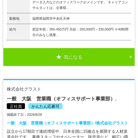
データ入力などのオフィスワークがメインです。 キャリアコン
サルタントは、企業様...
勤務地
福岡県福岡市中央区天神
給与
想定年収：350-450万円 月給：250,000円～330,000円 ※40時間
分のみなし残業...
気になる
株式会社グラスト
一般 大阪 営業職（オフィスサポート事業部）.
正社員
かんたん応募可
掲載終了日：2026/8/28
一般 大阪 営業職（オフィスサポート事業部）/株式会社グラスト
設立から17期目で連続増収中、日本全国に15拠点を展開する人材派
遣会社です。 事務スタッフやオペレーター、販売員など、幅広い職