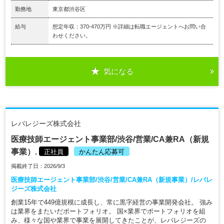
勤務地
東京都渋谷区
給与
想定年収：370-470万円 ※詳細は転職エージェントへお問い合
わせください。
気になる
レバレジーズ株式会社
医療技師エージェント事業部/渋谷/営業/CA兼RA（新規
事業）.
正社員
かんたん応募可
掲載終了日：2026/9/3
医療技師エージェント事業部/渋谷/営業/CA兼RA（新規事業）/レバレ
ジーズ株式会社
創業15年で449億規模に成長し、常に黒字経営の事業開発会社。 強み
は業界をまたいだポートフォリオ。 国×業界でポートフォリオを組
み、様々な国や業界で事業を展開してきたことが、レバレジーズの