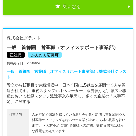
気になる
株式会社グラスト
一般 首都圏 営業職（オフィスサポート事業部）.
正社員
かんたん応募可
掲載終了日：2026/8/28
一般 首都圏 営業職（オフィスサポート事業部）/株式会社グラス
ト
設立から17期目で連続増収中、日本全国に15拠点を展開する人材派
遣会社です。 事務スタッフやオペレーター、販売員など、幅広い職
種において登録スタッフ派遣事業を展開し、多くの企業の「人手不
足」に関する...
仕事内容
人材不足で課題を感じている取引先企業へ訪問し事業展開や人
材要件のヒアリングを行いつつ企業が求める人材の提案を行い
ます。 ・人材不足に悩む企業様への訪問、提案 企業様は様々
な課題を抱えています。 ...