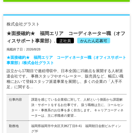
株式会社グラスト
★面接確約★ 福岡エリア コーディネーター職（オフ
ィスサポート事業部）.
正社員
かんたん応募可
掲載終了日：2026/8/28
★面接確約★ 福岡エリア コーディネーター職（オフィスサポート
事業部）/株式会社グラスト
設立から17期目で連続増収中、日本全国に15拠点を展開する人材派
遣会社です。 事務スタッフやオペレーター、販売員など、幅広い職
種において登録スタッフ派遣事業を展開し、多くの企業の「人手不
足」に関する...
仕事内容
課題を感じている企業様に対して、人材という側面から課題解
決・サポートをするお仕事です。 扱う職種は主に、コールセン
ター・事務系のお仕事を多く担当します。 キャリアコーディネ
ーターは、主に求職者の要望...
勤務地
福岡県福岡市中央区天神2丁目8-41 福岡朝日会館ビルディン
グ7F