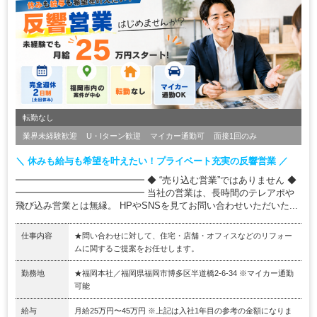
転勤なし
業界未経験歓迎
U・Iターン歓迎
マイカー通勤可
面接1回のみ
＼ 休みも給与も希望を叶えたい！プライベート充実の反響営業 ／
━━━━━━━━━━━━━━ ◆ “売り込む営業”ではありません ◆
━━━━━━━━━━━━━━ 当社の営業は、長時間のテレアポや
飛び込み営業とは無縁。 HPやSNSを見てお問い合わせいただいた...
仕事内容
★問い合わせに対して、住宅・店舗・オフィスなどのリフォー
ムに関するご提案をお任せします。
勤務地
★福岡本社／福岡県福岡市博多区半道橋2-6-34 ※マイカー通勤
可能
給与
月給25万円〜45万円 ※上記は入社1年目の参考の金額になりま