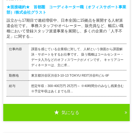
★面接確約★ 首都圏 コーディネーター職（オフィスサポート事業
部）/株式会社グラスト
設立から17期目で連続増収中、日本全国に15拠点を展開する人材派
遣会社です。 事務スタッフやオペレーター、販売員など、幅広い職
種において登録スタッフ派遣事業を展開し、多くの企業の「人手不
足」に関する...
仕事内容
課題を感じている企業様に対して、人材という側面から課題解
決・サポートをするお仕事です。 扱う職種はコールセンター・
データ入力などのオフィスワークがメインです。 キャリアコー
ディネーターは、主に求...
勤務地
東京都渋谷区渋谷3-10-13 TOKYU REIT渋谷Rビル 6F
給与
想定年収：300-400万円 25万円～ ※40時間分のみなし残業含む
※予定年収はあくまでも目...
気になる