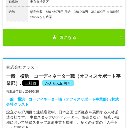
勤務地
東京都渋谷区
給与
想定年収：350-450万円 月給：250,000円～330,000円 ※40時間
分のみなし残業...
気になる
株式会社グラスト
一般 横浜 コーディネーター職（オフィスサポート事
業部）.
正社員
かんたん応募可
掲載終了日：2026/8/28
一般 横浜 コーディネーター職（オフィスサポート事業部）/株式
会社グラスト
設立から17期目で連続増収中、日本全国に15拠点を展開する人材派
遣会社です。 事務スタッフやオペレーター、販売員など、幅広い職
種において登録スタッフ派遣事業を展開し、多くの企業の「人手不
足」に関する...