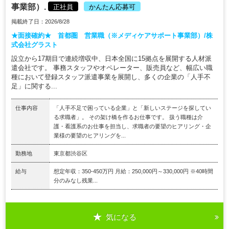
事業部）.
正社員
かんたん応募可
掲載終了日：2026/8/28
★面接確約★ 首都圏 営業職（※メディケアサポート事業部）/株
式会社グラスト
設立から17期目で連続増収中、日本全国に15拠点を展開する人材派
遣会社です。 事務スタッフやオペレーター、販売員など、幅広い職
種において登録スタッフ派遣事業を展開し、多くの企業の「人手不
足」に関する...
仕事内容
「人手不足で困っている企業」と「新しいステージを探してい
る求職者」。 その架け橋を作るお仕事です。 扱う職種は介
護・看護系のお仕事を担当し、求職者の要望のヒアリング・企
業様の要望のヒアリングを...
勤務地
東京都渋谷区
給与
想定年収：350-450万円 月給：250,000円～330,000円 ※40時間
分のみなし残業...
気になる