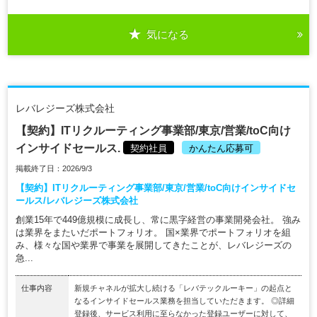
気になる
レバレジーズ株式会社
【契約】ITリクルーティング事業部/東京/営業/toC向け
インサイドセールス.
契約社員
かんたん応募可
掲載終了日：2026/9/3
【契約】ITリクルーティング事業部/東京/営業/toC向けインサイドセ
ールス/レバレジーズ株式会社
創業15年で449億規模に成長し、常に黒字経営の事業開発会社。 強み
は業界をまたいだポートフォリオ。 国×業界でポートフォリオを組
み、様々な国や業界で事業を展開してきたことが、レバレジーズの
急...
仕事内容
新規チャネルが拡大し続ける「レバテックルーキー」の起点と
なるインサイドセールス業務を担当していただきます。 ◎詳細
登録後、サービス利用に至らなかった登録ユーザーに対して、