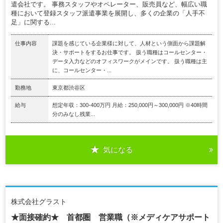
遣会社です。 事務スタッフやオペレーター、販売員など、幅広い職
種において登録スタッフ派遣事業を展開し、多くの企業の「人手不
足」に関する...
仕事内容
課題を感じている企業様に対して、人材という側面から課題解
決・サポートをするお仕事です。 扱う職種はコールセンター・
データ入力などのオフィスワークがメインです。 扱う職種は主
に、コールセンター・...
勤務地
東京都渋谷区
給与
想定年収：300-400万円 月給：250,000円～300,000円 ※40時間
分のみなし残業...
気になる
株式会社グラスト
★面接確約★ 首都圏 営業職（※メディケアサポート