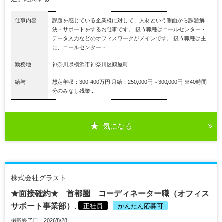
仕事内容
課題を感じている企業様に対して、人材という側面から課題解
決・サポートをするお仕事です。 扱う職種はコールセンター・
データ入力などのオフィスワークがメインです。 扱う職種は主
に、コールセンター・...
勤務地
神奈川県横浜市神奈川区鶴屋町
給与
想定年収：300-400万円 月給：250,000円～300,000円 ※40時間
分のみなし残業...
気になる
株式会社グラスト
★面接確約★ 首都圏 コーディネーター職（オフィス
サポート事業部）.
正社員
かんたん応募可
掲載終了日：2026/8/28