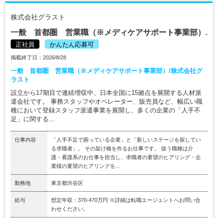
株式会社グラスト
一般 首都圏 営業職（※メディケアサポート事業部）.
正社員
かんたん応募可
掲載終了日：2026/8/28
一般 首都圏 営業職（※メディケアサポート事業部）/株式会社グ
ラスト
設立から17期目で連続増収中、日本全国に15拠点を展開する人材派
遣会社です。 事務スタッフやオペレーター、販売員など、幅広い職
種において登録スタッフ派遣事業を展開し、多くの企業の「人手不
足」に関する...
仕事内容
「人手不足で困っている企業」と「新しいステージを探してい
る求職者」。 その架け橋を作るお仕事です。 扱う職種は介
護・看護系のお仕事を担当し、求職者の要望のヒアリング・企
業様の要望のヒアリングを...
勤務地
東京都渋谷区
給与
想定年収：370-470万円 ※詳細は転職エージェントへお問い合
わせください。