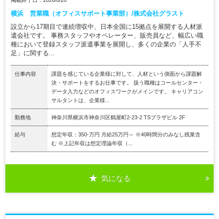
横浜 営業職（オフィスサポート事業部）/株式会社グラスト
設立から17期目で連続増収中、日本全国に15拠点を展開する人材派
遣会社です。 事務スタッフやオペレーター、販売員など、幅広い職
種において登録スタッフ派遣事業を展開し、多くの企業の「人手不
足」に関する...
仕事内容
課題を感じている企業様に対して、人材という側面から課題解
決・サポートをするお仕事です。 扱う職種はコールセンター・
データ入力などのオフィスワークがメインです。 キャリアコン
サルタントは、企業様...
勤務地
神奈川県横浜市神奈川区鶴屋町2-23-2 TSプラザビル 2F
給与
想定年収：350-万円 月給25万円～ ※40時間分のみなし残業含
む ※上記年収は想定理論年収（...
気になる