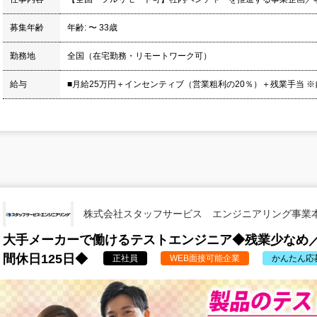
募集年齢
年齢: 〜 33歳
勤務地
全国（在宅勤務・リモートワーク可）
給与
■月給25万円＋インセンティブ（営業粗利の20％）＋残業手当 ※
株式会社スタッフサービス エンジニアリング事業
大手メーカーで働けるテストエンジニア◆残業少なめ
間休日125日◆
正社員
WEB面接可能企業
かんたん応