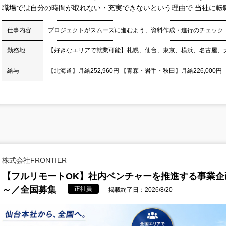
職場では自分の時間が取れない・充実できないという理由で 当社に転職
仕事内容
プロジェクトがスムーズに進むよう、資料作成・進行のチェック
勤務地
【好きなエリアで就業可能】札幌、仙台、東京、横浜、名古屋、
給与
【北海道】月給252,960円 【青森・岩手・秋田】月給226,000円
株式会社FRONTIER
【フルリモートOK】社内ベンチャーを推進する事業企
～／全国募集
正社員
掲載終了日：2026/8/20