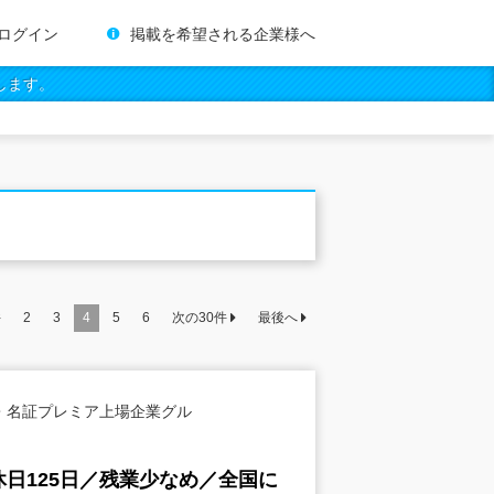
ログイン
掲載を希望される企業様へ
します。
件
2
3
4
5
6
次の
30
件
最後へ
・名証プレミア上場企業グル
日125日／残業少なめ／全国に