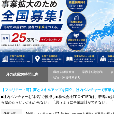
職種未経験歓迎
業界未経験歓迎
在
月の残業20時間以内
社宅・家賃補助あり
【フルリモート可】夢とスキルアップを両立。社内ベンチャーで事業
■社内ベンチャーを“本気”で後押し■ 株式会社FRONTIERは、若者
ら始めたらいいかわからない」 「思うように事業設計ができない」 「資金
仕事内容
【全国・フルリモート可】社内ベンチャーを推進する事業企画／