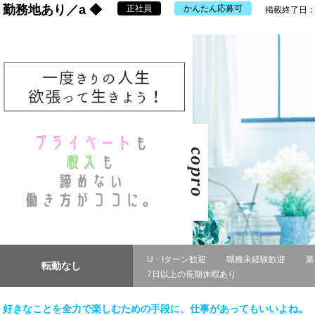
勤務地あり／a ◆
正社員
かんたん応募可
掲載終了日：20
U・Iターン歓迎
職種未経験歓迎
業
転勤なし
7日以上の長期休暇あり
好きなことを全力で楽しむための手段に、仕事があってもいいよね。