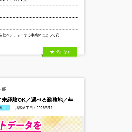
自社ベンチャーする事業体によって変...
気になる
本部
／未経験OK／選べる勤務地／年
募可
掲載終了日：2026/8/11