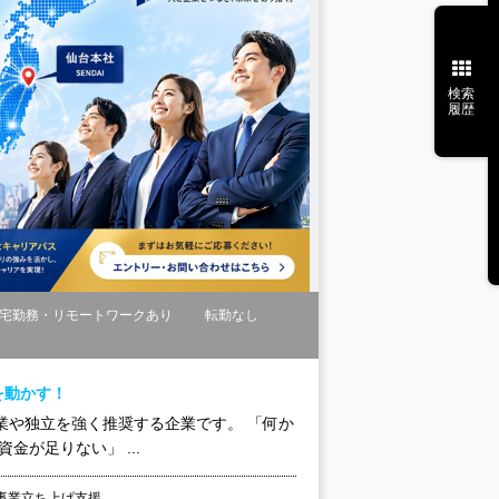
検索
履歴
宅勤務・リモートワークあり
転勤なし
を動かす！
の起業や独立を強く推奨する企業です。 「何か
が足りない」 ...
事業立ち上げ支援