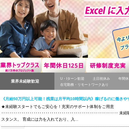
U・Iターン歓迎
土日祝休み
年間休
業界未経験歓迎
在宅勤務・リモートワークあり
《月給50万円以上可能！残業は月平均10時間以内》稼げるのに働き
★未経験スタートでもご安心を！充実のサポート体制をご用意
‥‥‥‥‥‥‥‥‥‥‥‥‥‥‥‥‥‥‥‥‥‥‥‥‥‥‥‥‥ 未経
スタンス。 育成には力を入れており、入...