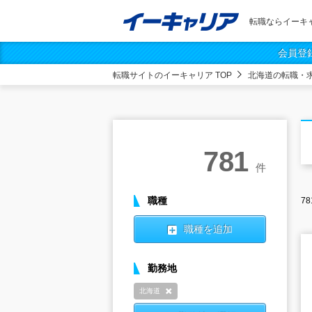
転職ならイーキ
会員登
転職サイトのイーキャリア TOP
北海道の転職・
781
件
職種
78
職種を追加
勤務地
北海道
削除