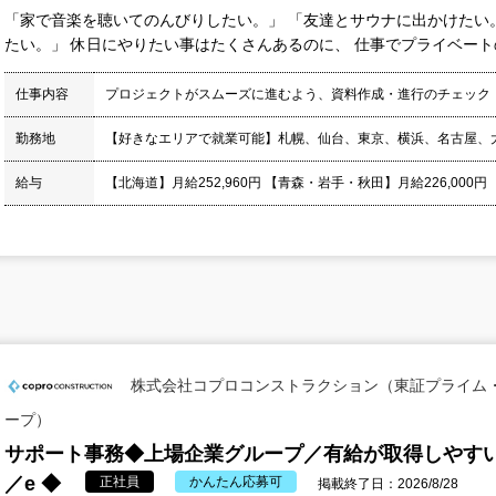
「家で音楽を聴いてのんびりしたい。」 「友達とサウナに出かけたい
たい。」 休日にやりたい事はたくさんあるのに、 仕事でプライベートの
仕事内容
プロジェクトがスムーズに進むよう、資料作成・進行のチェック
勤務地
【好きなエリアで就業可能】札幌、仙台、東京、横浜、名古屋、
給与
【北海道】月給252,960円 【青森・岩手・秋田】月給226,000円
株式会社コプロコンストラクション（東証プライム
ープ）
サポート事務◆上場企業グループ／有給が取得しやすい
／e ◆
正社員
かんたん応募可
掲載終了日：2026/8/28