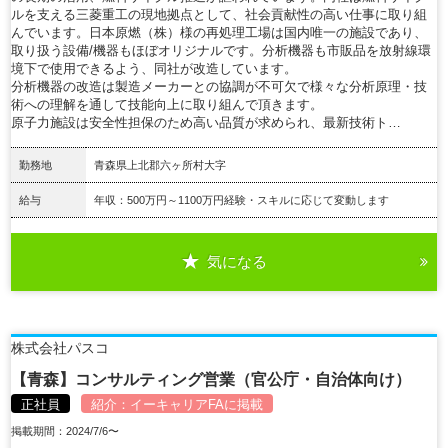
ルを支える三菱重工の現地拠点として、社会貢献性の高い仕事に取り組
んでいます。日本原燃（株）様の再処理工場は国内唯一の施設であり、
取り扱う設備/機器もほぼオリジナルです。分析機器も市販品を放射線環
境下で使用できるよう、同社が改造しています。
分析機器の改造は製造メーカーとの協調が不可欠で様々な分析原理・技
術への理解を通して技能向上に取り組んで頂きます。
原子力施設は安全性担保のため高い品質が求められ、最新技術ト…
勤務地
青森県上北郡六ヶ所村大字
給与
年収：500万円～1100万円経験・スキルに応じて変動します
気になる
詳細を見る
株式会社パスコ
【青森】コンサルティング営業（官公庁・自治体向け）
正社員
紹介：
イーキャリアFA
に掲載
掲載期間：2024/7/6〜