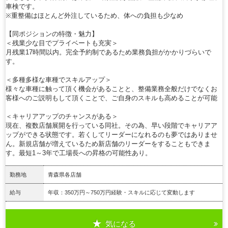
車検です。
※重整備はほとんど外注しているため、体への負担も少なめ
【同ポジションの特徴・魅力】
＜残業少な目でプライベートも充実＞
月残業17時間以内。完全予約制であるため業務負担がかかりづらいで
す。
＜多種多様な車種でスキルアップ＞
様々な車種に触って頂く機会があることと、整備業務全般だけでなくお
客様へのご説明もして頂くことで、ご自身のスキルも高めることが可能
＜キャリアアップのチャンスがある＞
現在、複数店舗展開を行っている同社。その為、早い段階でキャリアア
ップができる状態です。若くしてリーダーになれるのも夢ではありませ
ん。新規店舗が増えているため新店舗のリーダーをすることもできま
す。最短1～3年で工場長への昇格の可能性あり。
勤務地
青森県各店舗
給与
年収：350万円～750万円経験・スキルに応じて変動します
気になる
詳細を見る