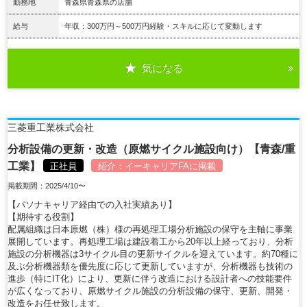
勤務地
青森県青森県の店舗
給与
年収：300万円～500万円経験・スキルに応じて変動します
気になる
詳細を見る
三菱重工業株式会社
分析設備の更新・改造（原燃サイクル施設向け）【青森/重
工業】
正社員
紹介：
イーキャリアFA
に掲載
掲載期間：2025/4/10〜
【パソナキャリア経由での入社実績あり】
【期待する役割】
配属組織は日本原燃（株）様の再処理工場分析施設の保守を主軸に事業
展開しています。再処理工場は建設着工から20年以上経っており、分析
施設の分析機器は3サイクル目の更新サイクルを迎えています。約70種に
及ぶ分析機器類を優先度に応じて更新していますが、分析機器も技術の
進歩（特にIT化）により、更新に伴う改造における設計者への技能要件
が広くなっており、原燃サイクル施設の分析設備の保守、更新、開発・
改造をお任せ致します。