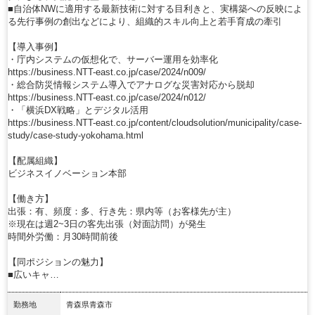
■自治体NWに適用する最新技術に対する目利きと、実構築への反映によ
る先行事例の創出などにより、組織的スキル向上と若手育成の牽引
【導入事例】
・庁内システムの仮想化で、サーバー運用を効率化
https://business.NTT-east.co.jp/case/2024/n009/
・総合防災情報システム導入でアナログな災害対応から脱却
https://business.NTT-east.co.jp/case/2024/n012/
・「横浜DX戦略」とデジタル活用
https://business.NTT-east.co.jp/content/cloudsolution/municipality/case-
study/case-study-yokohama.html
【配属組織】
ビジネスイノベーション本部
【働き方】
出張：有、頻度：多、行き先：県内等（お客様先が主）
※現在は週2~3日の客先出張（対面訪問）が発生
時間外労働：月30時間前後
【同ポジションの魅力】
■広いキャ…
勤務地
青森県青森市