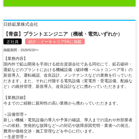
日鉄鉱業株式会社
【青森】プラントエンジニア（機械・電気いずれか）
正社員
紹介：
イーキャリアFA
に掲載
掲載期間：2026/5/20〜
【業務内容】
国内外で鉱山開発を手掛ける総合資源会社である同社にて、鉱石破砕・
選鉱などのプラントにおける機械設備（破砕機・ベルトコンベア等）の
新規導入、運転確認、改良設計、メンテナンスなどの業務を行っていた
だきます。また、それに付随する電気設備（変電所・受電設備、配線な
ど）の維持管理、新規導入、改良設計などに携わっていただきます。
【業務詳細】
今までのご経験に親和性の高い業務から携わっていただきます。
＜設備管理＞
新しい機械・電気設備の導入や予算の確認、導入までの流れや外部業者
への依頼、突発的な故障などへの対応や故障原因究明・業者への発注。
費用や価格交渉・施工管理などを中心に行います。
＜生産管理＞