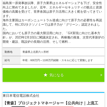
福島第一原発事故以降、原子力業界はエネルギーシェアを下げ、安全性
向上に努めてきましたが、近年、エネルギーセキュリティの観点と資源
価格の高騰を受けて、世界各国は原子力活用に大きく舵を切ってきてい
ます。
海外主要国はカーボンニュートラル達成に向けて原子力の必要性を再認
識して、特にEUタクソノミーでは原子力が「グリーン」認定されまし
た。
国内においても原子力の最大限活用に向け、「GX実現に向けた基本方
針」が、2023年2月10日に閣議決定され、再稼働の推進、次世代革新炉の
開発・建設、既設炉の長期の活用、そして燃料…
勤務地
青森県上北郡六ヶ所村
給与
年収：600万円～1100万円経験・スキルに応じて変動します
気になる
詳細を見る
東日本電信電話株式会社
【青森】プロジェクトマネージャー【公共向け｜上流工