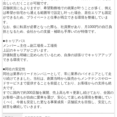
出しいただくことが可能です。
店舗状況にもよりますが、希望勤務地での就業が叶うことが多く、例え
ば希望が自宅から通える範囲等で設定し叶った場合、居住エリアも固定
ができるため、プライベートと仕事が両立できる環境を整備していま
す。
なお、仮に転居が必要となった際も、社員寮があり、月1000円の自己負
担となるため、会社からの支援・補助も手厚いのが特徴です。
■キャリアパス
メンバー→主任→副工場長→工場長
上記のキャリアがございます。
評価制度も明確に定められているため、自身の頑張りでキャリアアップ
できる環境です。
■同社の安定性
同社は業界のリードカンパニーとして、常に業界のパイオニアとして走
り続けてきました。当社は、創業当時から販売からメンテナンスやロー
ドサービスまで提供することを前提としており、お客様からの支持も絶
大です。
すでに国内で約300店舗を展開、売上高も年々更新し続けており、全国の
お客様へ誰もが自由に愛車を選び、安心して楽しめる環境を整備してい
くべく、今後も安定した更なる事業成長・店舗拡大を目指し、安定した
経営を継続していきます。