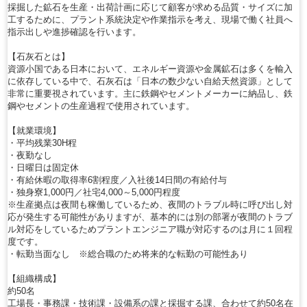
採掘した鉱石を生産・出荷計画に応じて顧客が求める品質・サイズに加
工するために、プラント系統決定や作業指示を考え、現場で働く社員へ
指示出しや進捗確認を行います。
【石灰石とは】
資源小国である日本において、エネルギー資源や金属鉱石は多くを輸入
に依存している中で、石灰石は「日本の数少ない自給天然資源」として
非常に重要視されています。主に鉄鋼やセメントメーカーに納品し、鉄
鋼やセメントの生産過程で使用されています。
【就業環境】
・平均残業30H程
・夜勤なし
・日曜日は固定休
・有給休暇の取得率6割程度／入社後14日間の有給付与
・独身寮1,000円／社宅4,000～5,000円程度
※生産拠点は夜間も稼働しているため、夜間のトラブル時に呼び出し対
応が発生する可能性がありますが、基本的には別の部署が夜間のトラブ
ル対応をしているためプラントエンジニア職が対応するのは月に１回程
度です。
・転勤当面なし ※総合職のため将来的な転勤の可能性あり
【組織構成】
約50名
工場長・事務課・技術課・設備系の課と採掘する課、合わせて約50名在