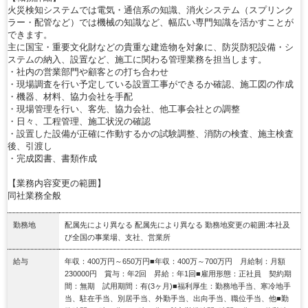
火災検知システムでは電気・通信系の知識、消火システム（スプリンク
ラー・配管など）では機械の知識など、幅広い専門知識を活かすことが
できます。
主に国宝・重要文化財などの貴重な建造物を対象に、防災防犯設備・シ
ステムの納入、設置など、施工に関わる管理業務を担当します。
・社内の営業部門や顧客との打ち合わせ
・現場調査を行い予定している設置工事ができるか確認、施工図の作成
・機器、材料、協力会社を手配
・現場管理を行い、客先、協力会社、他工事会社との調整
・日々、工程管理、施工状況の確認
・設置した設備が正確に作動するかの試験調整、消防の検査、施主検査
後、引渡し
・完成図書、書類作成
【業務内容変更の範囲】
同社業務全般
勤務地
配属先により異なる 配属先により異なる 勤務地変更の範囲:本社及
び全国の事業場、支社、営業所
給与
年収：400万円～650万円■年収：400万～700万円 月給制：月額
230000円 賞与：年2回 昇給：年1回■雇用形態：正社員 契約期
間：無期 試用期間：有(3ヶ月)■福利厚生：勤務地手当、寒冷地手
当、駐在手当、別居手当、外勤手当、出向手当、職位手当、他■勤