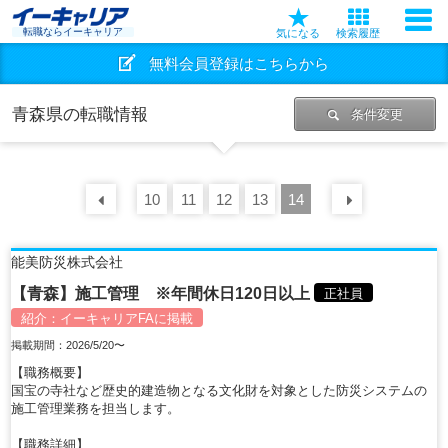
転職ならイーキャリア
気になる
検索履歴
無料会員登録はこちらから
青森県の転職情報
条件変更
10
前の
30
11
件
12
13
14
次の
30
能美防災株式会社
【青森】施工管理 ※年間休日120日以上
正社員
紹介：
イーキャリアFA
に掲載
掲載期間：2026/5/20〜
【職務概要】
国宝の寺社など歴史的建造物となる文化財を対象とした防災システムの
施工管理業務を担当します。
【職務詳細】