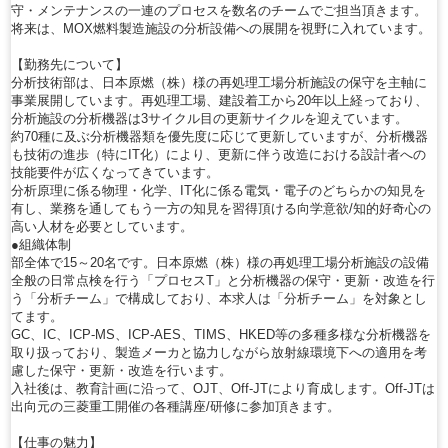
守・メンテナンスの一連のプロセスを数名のチームでご担当頂きます。
将来は、MOX燃料製造施設の分析設備への展開を視野に入れています。
【勤務先について】
分析技術部は、日本原燃（株）様の再処理工場分析施設の保守を主軸に
事業展開しています。再処理工場、建設着工から20年以上経っており、
分析施設の分析機器は3サイクル目の更新サイクルを迎えています。
約70種に及ぶ分析機器類を優先度に応じて更新していますが、分析機器
も技術の進歩（特にIT化）により、更新に伴う改造における設計者への
技能要件が広くなってきています。
分析原理に係る物理・化学、IT化に係る電気・電子のどちらかの知見を
有し、業務を通してもう一方の知見を習得頂ける向学意欲/知的好奇心の
高い人材を必要としています。
●組織体制
部全体で15～20名です。日本原燃（株）様の再処理工場分析施設の設備
全般の日常点検を行う「プロセスT」と分析機器の保守・更新・改造を行
う「分析チーム」で構成しており、本求人は「分析チーム」を対象とし
てます。
GC、IC、ICP-MS、ICP-AES、TIMS、HKED等の多種多様な分析機器を
取り扱っており、製造メーカと協力しながら放射線環境下への適用を考
慮した保守・更新・改造を行います。
入社後は、教育計画に沿って、OJT、Off-JTにより育成します。Off-JTは
出向元の三菱重工開催の各種講座/研修に参加頂きます。
【仕事の魅力】