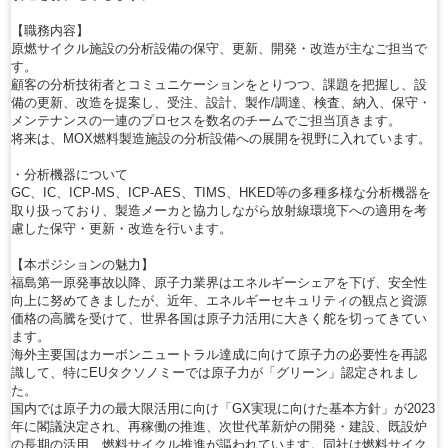
【職務内容】
原燃サイクル施設の分析設備の保守、更新、開発・改造が主なご担当で
す。
顧客の分析技術者とコミュニケーションをとりつつ、課題を把握し、設
備の更新、改造を提案し、受注、設計、製作/調達、検査、納入、保守・
メンテナンスの一連のプロセスを数名のチームでご担当頂きます。
将来は、MOX燃料製造施設の分析設備への展開を視野に入れています。
・分析機器について
GC、IC、ICP-MS、ICP-AES、TIMS、HKED等の多種多様な分析機器を
取り扱っており、製造メーカと協力しながら放射線環境下への適用を考
慮した保守・更新・改造を行います。
【本ポジションの魅力】
福島第一原発事故以降、原子力業界はエネルギーシェアを下げ、安全性
向上に努めてきましたが、近年、エネルギーセキュリティの観点と資源
価格の高騰を受けて、世界各国は原子力活用に大きく舵を切ってきてい
ます。
海外主要国はカーボンニュートラル達成に向けて原子力の必要性を再認
識して、特にEUタクソノミーでは原子力が「グリーン」認定されまし
た。
国内では原子力の最大限活用に向け「GX実現に向けた基本方針」が2023
年に閣議決定され、再稼働の推進、次世代革新炉の開発・建設、既設炉
の長期の活用、燃料サイクル推進が謳われています。同社は燃料サイク