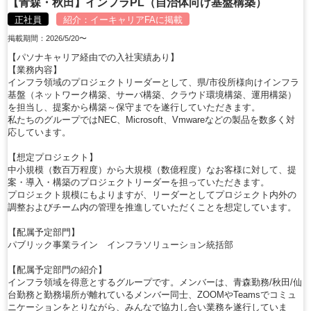
【青森・秋田】インフラPL（自治体向け基盤構築）
正社員
紹介：
イーキャリアFA
に掲載
掲載期間：2026/5/20〜
【パソナキャリア経由での入社実績あり】
【業務内容】
インフラ領域のプロジェクトリーダーとして、県/市役所様向けインフラ
基盤（ネットワーク構築、サーバ構築、クラウド環境構築、運用構築）
を担当し、提案から構築～保守までを遂行していただきます。
私たちのグループではNEC、Microsoft、Vmwareなどの製品を数多く対
応しています。
【想定プロジェクト】
中小規模（数百万程度）から大規模（数億程度）なお客様に対して、提
案・導入・構築のプロジェクトリーダーを担っていただきます。
プロジェクト規模にもよりますが、リーダーとしてプロジェクト内外の
調整およびチーム内の管理を推進していただくことを想定しています。
【配属予定部門】
パブリック事業ライン インフラソリューション統括部
【配属予定部門の紹介】
インフラ領域を得意とするグループです。メンバーは、青森勤務/秋田/仙
台勤務と勤務場所が離れているメンバー同士、ZOOMやTeamsでコミュ
ニケーションをとりながら、みんなで協力し合い業務を遂行していま