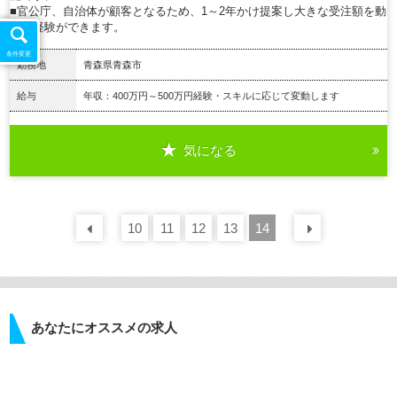
■官公庁、自治体が顧客となるため、1～2年かけ提案し大きな受注額を動
かす経験ができます。
条件変更
勤務地
青森県青森市
給与
年収：400万円～500万円経験・スキルに応じて変動します
気になる
詳細を見る
10
前の
30
11
件
12
13
14
次の
30
あなたにオススメの求人