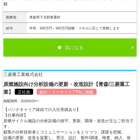
籍
勤務地
青森県下北郡東通村
給与
年収：500万円～900万円経験・スキルに応じて変動します
気になる
詳細を見る
三菱重工業株式会社
原燃施設向け分析設備の更新・改造設計【青森/三菱重工
業】
正社員
紹介：
イーキャリアFA
に掲載
掲載期間：2026/5/20〜
【パソナキャリア経由での入社実績あり】
【仕事内容】
原燃サイクル施設の分析設備の保守、更新、開発・改造が主なご担当で
す。
顧客の分析技術者とコミュニケーションをとりつつ、課題を把握。
設備の更新、改造を提案し、受注、設計、製作/調達、検査、納入、保