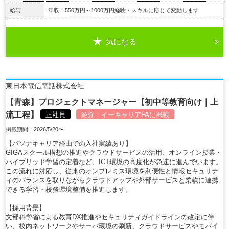
給与
年収：550万円～1000万円経験・スキルに応じて変動します
気になる
詳細を見る
東日本電信電話株式会社
【青森】プロジェクトマネージャー【初中等教育向け｜上
流工程】
正社員
紹介：
イーキャリアFA
に掲載
掲載期間：2026/5/20〜
【パソナキャリア経由での入社実績あり】
GIGAスクール構想の推進やクラウドサービスの活用、オンライン授業・
ハイブリッド学習の定着など、ICT環境の高度化が急速に進んでいます。
この流れに対応し、従来のオンプレミス環境を利便性と情報セキュリテ
ィのバランスを取りながらクラウドアップや外部サービスと柔軟に連携
できる学習・校務環境整備を推進します。
【採用背景】
文部科学省による教育DX推進やセキュリティガイドラインの改定に伴
い、校内ネットワークやサーバ環境の刷新、クラウドサービスやモバイ