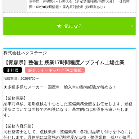
務時間：9時00分～17時30分（所定労働時間7時間30分） 休憩時
間：60分■喫煙情報：屋内原則禁煙（喫煙室あり）
気になる
詳細を見る
株式会社ネクステージ
【青森県】整備士 残業17時間程度／プライム上場企業
正社員
紹介：
イーキャリアFA
に掲載
掲載期間：2026/5/20〜
★多種多様なメーカー・国産車・輸入車の整備経験が積める！
【業務概要】
納車前点検、定期点検を中心とした整備業務全般をお任せします。勤務
場所については面接での相談になり、基本的には希望を考慮いたしま
す。
【業務内容詳細】
同社整備士として、点検業務・整備業務・各種用品取り付けを中心にお
任せします。具体的には業務の7割程度が点検・整備業務、残りが修理、