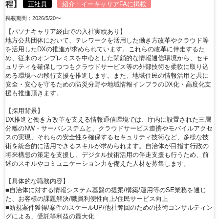
程】
正社員
紹介：
イーキャリアFA
に掲載
掲載期間：2026/5/20〜
【パソナキャリア経由での入社実績あり】
地方公共団体において、テレワークを活用した働き方改革やクラウド等
を活用したDXの推進が求められています。これらの改革に伴走するた
め、従来のオンプレミスを中心とした閉鎖的な情報通信環境から、セキ
ュリティを確保しつつもクラウドサービス等の外部技術を柔軟に取り込
める環境への移行支援を推進します。また、地域住民の情報活用と共に
安全・安心を守るための防災分野や地域情報インフラのDX化・高度化支
援も推進頂きます。
【採用背景】
DX推進と働き方改革を支える情報通信環境では、庁内に設置された三層
分離のNW・サーバシステムと、クラウドサービス連携やモバイルアクセ
スの実現、それらの安全性を確保するセキュリティ技術など、多様な技
術を統合的に活用できるスキルが求められます。自治体が目指す行政の
将来構想の策定を支援し、デジタル技術活用の伴走支援も行うため、前
述のスキルやコミュニケーション力を備えた人材を募集します。
【具体的な職務内容】
■自治体に対する情報システム基盤の提案/構築/運用等のSE業務を通じ
た、お客様の課題解決/職員利便性向上/住民サービス向上
■新規案件獲得/案件のスケールUP/他社奪回のための技術コンサルティン
グによる、受託等利益の最大化