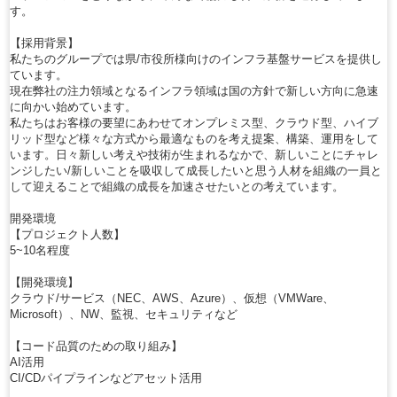
す。
【採用背景】
私たちのグループでは県/市役所様向けのインフラ基盤サービスを提供し
ています。
現在弊社の注力領域となるインフラ領域は国の方針で新しい方向に急速
に向かい始めています。
私たちはお客様の要望にあわせてオンプレミス型、クラウド型、ハイブ
リッド型など様々な方式から最適なものを考え提案、構築、運用をして
います。日々新しい考えや技術が生まれるなかで、新しいことにチャレ
ンジしたい/新しいことを吸収して成長したいと思う人材を組織の一員と
して迎えることで組織の成長を加速させたいとの考えています。
開発環境
【プロジェクト人数】
5~10名程度
【開発環境】
クラウド/サービス（NEC、AWS、Azure）、仮想（VMWare、
Microsoft）、NW、監視、セキュリティなど
【コード品質のための取り組み】
AI活用
CI/CDパイプラインなどアセット活用