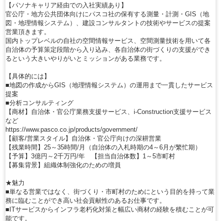
【パソナキャリア経由での入社実績あり】
官公庁・地方公共団体向けにパスコ社の保有する測量・計測・GIS（地
図・地理情報システム）、建設コンサルタントの技術やサービスの提案
営業頂きます。
国内トップレベルの自社の空間情報サービス、空間測量技術を用いて各
自治体の予算策定段階から入り込み、各自治体の街づくりの支援ができ
るという大きいやりがいとミッションがある業務です。
【具体的には】
■地図の作成からGIS（地理情報システム）の運用まで一貫したサービス
提案
■分析コンサルティング
【商材】自治体・官公庁業務支援サービス、i-Construction支援サービス
など
https://www.pasco.co.jp/products/government/
【顧客/営業スタイル】自治体・官公庁向けの深耕営業
【残業時間】25～35時間/月（自治体の入札時期の4～6月が繁忙期）
【予算】3億円～2千万円/年 【担当自治体数】1～5市町村
【募集背景】組織体制強化のための増員
★魅力
■単なる営業ではなく、街づくり・市町村のためにという目的を持って業
務に臨むことができ高い社会貢献性のあるお仕事です。
■ITサービスからインフラ老朽化対策と幅広い商材の経験を積むことが可
能です。