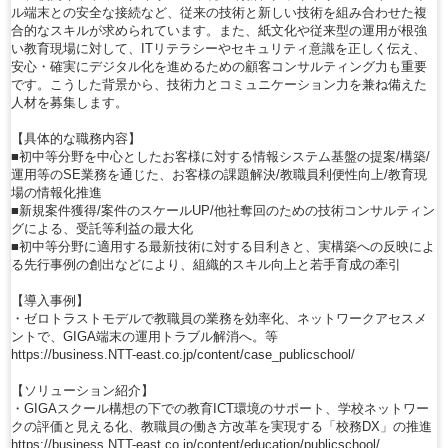
ル端末との安全な接続など、従来の技術と新しい技術を組み合わせた複
合的なスキルが求められています。また、紙文化や従来型の運用が根強
い教育現場に対して、ITリテラシーやセキュリティ意識を正しく伝え、
安心・確実にデジタル化を進めるための顧客コンサルティング力も重要
です。こうした背景から、技術力とコミュニケーション力を兼ね備えた
人材を募集します。
【具体的な職務内容】
■初中等分野を中心としたお客様に対する情報システム基盤の提案/構築/
運用等のSE業務を通じた、お客様の課題解決/教職員利便性向上/教育現
場の情報化推進
■新規案件獲得/案件のスケールUP/他社奪回のための技術コンサルティン
グによる、受託等利益の最大化
■初中等分野に適用する最新技術に対する目利きと、実構築への反映によ
る先行事例の創出などにより、組織的スキル向上と若手育成の牽引
【導入事例】
・ゼロトラストモデルで教職員の業務を効率化、ネットワークアセスメ
ントで、GIGA端末の運用トラブル解消へ。等
https://business.NTT-east.co.jp/content/case_publicschool/
【ソリューション紹介】
・GIGAスクール構想の下での教育ICT環境のサポート、学校ネットワー
クの評価と見える化、教職員の働き方改革を実現する「校務DX」の推進
https://business.NTT-east.co.jp/content/education/publicschool/