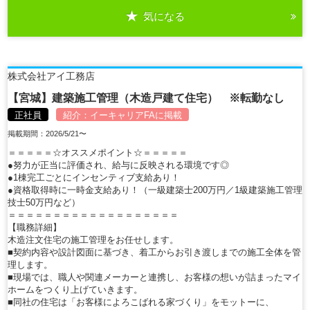
気になる
詳細を見る
株式会社アイ工務店
【宮城】建築施工管理（木造戸建て住宅） ※転勤なし
正社員
紹介：
イーキャリアFA
に掲載
掲載期間：2026/5/21〜
＝＝＝＝＝☆オススメポイント☆＝＝＝＝＝
●努力が正当に評価され、給与に反映される環境です◎
●1棟完工ごとにインセンティブ支給あり！
●資格取得時に一時金支給あり！（一級建築士200万円／1級建築施工管理
技士50万円など）
＝＝＝＝＝＝＝＝＝＝＝＝＝＝＝＝＝＝＝
【職務詳細】
木造注文住宅の施工管理をお任せします。
■契約内容や設計図面に基づき、着工からお引き渡しまでの施工全体を管
理します。
■現場では、職人や関連メーカーと連携し、お客様の想いが詰まったマイ
ホームをつくり上げていきます。
■同社の住宅は「お客様によろこばれる家づくり」をモットーに、