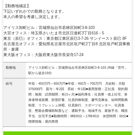
【勤務地補足】
下記いずれかでの勤務となります。
本人の希望を考慮し決定します。
アイリス卸町ビル：宮城県仙台市若林区卸町3-8-103
大宮オフィス：埼玉県さいたま市北区日進町3丁目616－5
東京（辰巳）オフィス：東京都江東区辰巳3-7-26 サンイースト辰巳 8F
名古屋北オフィス：愛知県名古屋市北区垣戸町2丁目8 北区垣戸町貸事務
所・倉庫
東大阪オフィス：大阪府東大阪市長栄寺17-24
勤務地
アイリス卸町ビル：宮城県仙台市若林区卸町3-8-103 JR線「苦竹」
駅から徒歩19分
給与
年収：450万円～650万円■年収：450万～700万円 月給制：月額
375000円 賞与：年2回 昇給：年1回■雇用形態：正社員 契約期
間：無期 試用期間：有(3ヶ月)■福利厚生：社員寮・借上社宅、単
身者帰省旅費、財形貯蓄、社員持株制度、慶弔見舞金、短時間勤務
制度、リフレッシュ休暇、社員旅行、スポーツセンター、社員食
堂、懇親会費補助制度など、通勤手当、地域手当、家族手当、職技
手当、住宅手当■勤務時間：9時00分～17時45分 休憩時間：60分■
喫煙情報：屋内禁煙