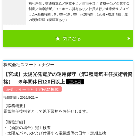
福利厚生：交通費支給／家族手当／住宅手当／ 資格手当／企業年金
制度／健康診断／ユニホーム貸与あり／社員旅行／健康促進プログ
ラム■勤務時間：9：00～19：00 休憩時間：120分■喫煙情報：屋
内原則禁煙（喫煙室あり）
気になる
詳細を見る
株式会社スマートエナジー
【宮城】太陽光発電所の運用保守（第3種電気主任技術者資
格） ※年間休日120日以上
正社員
紹介：
イーキャリアFA
に掲載
掲載期間：2026/5/21〜
【職務概要】
電気主任技術者として以下業務をお任せします。
【職務詳細】
・（新設の場合）完工検査
・太陽光パネルおよび付帯する電気設備の日常・定期点検