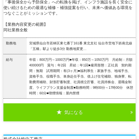
「事後保全から予防保全」への転換を掲げ、インフラ施設を長く安全に
使い続けるための最適な補修・補強提案を行い、未来へ価値ある環境を
つなぐことがミッションです。
【業務内容変更の範囲】
同社業務全般
勤務地
宮城県仙台市若林区東七番丁161番 東北支社 仙台市営地下鉄南北線
「五橋」駅より徒歩3分 勤務地変更…
給与
年収：800万円～1000万円■年収：850万～1050万円 月給制：月額
400000円 賞与：年2回 昇給：年1回■雇用形態：正社員 契約期
間：無期 試用期間：有(3ヶ月)■福利厚生：家族手当、地域手当、
資格手当、役職手当、単身赴任手当、借上げ住宅補助、独身寮、転
勤費用補助、財形貯蓄制度、社員積立貯蓄、社員持株会、退職金制
度、ライフプラン支援金制度■勤務時間：9時00分～17時00分 休憩
時間：60分■喫煙情報：屋内禁煙
気になる
詳細を見る