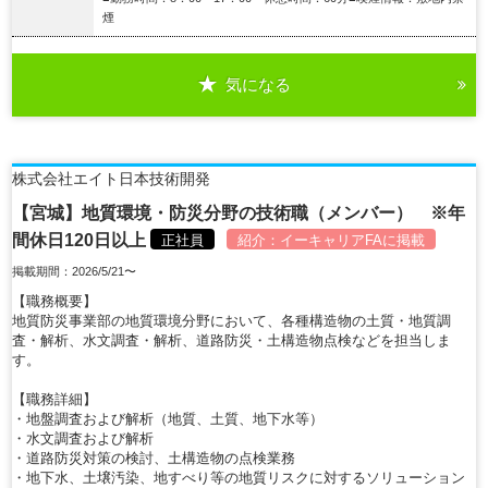
煙
気になる
詳細を見る
株式会社エイト日本技術開発
【宮城】地質環境・防災分野の技術職（メンバー） ※年
間休日120日以上
正社員
紹介：
イーキャリアFA
に掲載
掲載期間：2026/5/21〜
【職務概要】
地質防災事業部の地質環境分野において、各種構造物の土質・地質調
査・解析、水文調査・解析、道路防災・土構造物点検などを担当しま
す。
【職務詳細】
・地盤調査および解析（地質、土質、地下水等）
・水文調査および解析
・道路防災対策の検討、土構造物の点検業務
・地下水、土壌汚染、地すべり等の地質リスクに対するソリューション