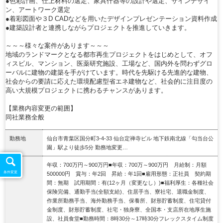
●色彩計画、仕上材料の選定、家具什器等の設計や選定、サインデザイ
ン、アートワーク選定
●着彩図面や３D CADなどを用いたデザインプレゼンテーション資料作成
●建築設計者と連携しながらプロジェクトを推進していきます。
～～～様々な案件があります～～～
地域のランドマークとなる都市再生プロジェクトをはじめとして、オフ
ィスビル、マンション、医薬研究施設、工場など、国内外を問わずグロ
ーバルに建物の建築を手がけています。時代を先駆ける先進的な建物、
社会からの要請に応えた環境配慮型省エネ建物など、社会的に注目度の
高い大規模プロジェクトに携わるチャンスがあります。
【業務内容変更の範囲】
同社業務全般
勤務地
仙台市青葉区国分町3-4-33 仙台定禅寺ビル 地下鉄南北線「勾当台公
園」駅より徒歩5分 勤務地変更…
給与
年収：700万円～900万円■年収：700万～900万円 月給制：月額
条件変更
500000円 賞与：年2回 昇給：年1回■雇用形態：正社員 契約期
間：無期 試用期間：有(12ヶ月（変更なし）)■福利厚生：各種社会
保険完備、通勤手当(全額支給)、住居手当、寮社宅、退職金制度、
作業所勤務手当、海外勤務手当、保養所、財形貯蓄制度、住宅貸付
金制度、財形貯蓄制度、社宅・独身寮、全国本・支店所在地厚生施
設、社員食堂■勤務時間：8時30分～17時30分フレックスタイム制度