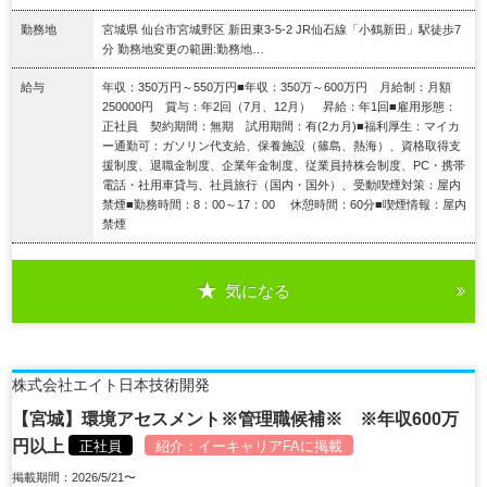
勤務地
宮城県 仙台市宮城野区 新田東3-5-2 JR仙石線「小鶴新田」駅徒歩7
分 勤務地変更の範囲:勤務地…
給与
年収：350万円～550万円■年収：350万～600万円 月給制：月額
250000円 賞与：年2回（7月、12月） 昇給：年1回■雇用形態：
正社員 契約期間：無期 試用期間：有(2カ月)■福利厚生：マイカ
ー通勤可：ガソリン代支給、保養施設（篠島、熱海）、資格取得支
援制度、退職金制度、企業年金制度、従業員持株会制度、PC・携帯
電話・社用車貸与、社員旅行（国内・国外）、受動喫煙対策：屋内
禁煙■勤務時間：8：00～17：00 休憩時間：60分■喫煙情報：屋内
禁煙
気になる
詳細を見る
株式会社エイト日本技術開発
【宮城】環境アセスメント※管理職候補※ ※年収600万
円以上
正社員
紹介：
イーキャリアFA
に掲載
掲載期間：2026/5/21〜