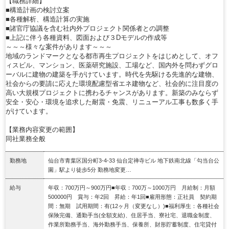
【職務詳細】
■構造計画の検討立案
■各種解析、構造計算の実施
■諸官庁協議を含む社内外プロジェクト関係者との調整
■上記に伴う各種資料、図面および３Dモデルの作成等
～～～様々な案件があります～～～
地域のランドマークとなる都市再生プロジェクトをはじめとして、オフ
ィスビル、マンション、医薬研究施設、工場など、国内外を問わずグロ
ーバルに建物の建築を手がけています。時代を先駆ける先進的な建物、
社会からの要請に応えた環境配慮型省エネ建物など、社会的に注目度の
高い大規模プロジェクトに携わるチャンスがあります。新築のみならず
安全・安心・環境を追求した耐震・免震、リニューアル工事も数多く手
がけています。
【業務内容変更の範囲】
同社業務全般
勤務地
仙台市青葉区国分町3-4-33 仙台定禅寺ビル 地下鉄南北線「勾当台公
園」駅より徒歩5分 勤務地変更…
給与
年収：700万円～900万円■年収：700万～1000万円 月給制：月額
500000円 賞与：年2回 昇給：年1回■雇用形態：正社員 契約期
間：無期 試用期間：有(12ヶ月（変更なし）)■福利厚生：各種社会
保険完備、通勤手当(全額支給)、住居手当、寮社宅、退職金制度、
作業所勤務手当、海外勤務手当、保養所、財形貯蓄制度、住宅貸付