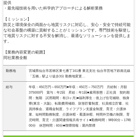
提供
・最先端技術を用いた科学的アプローチによる解析業務
【ミッション】
防災と環境保全の両面から地質リスクに対応し、安心・安全で持続可能
な社会基盤の構築に貢献することがミッションです。専門技術を駆使し
て地質リスクに対する不安を解消し、最適なソリューションを提供しま
す。
【業務内容変更の範囲】
同社業務全般
勤務地
宮城県仙台市若林区東七番丁161番 東北支社 仙台市営地下鉄南北線
「五橋」駅より徒歩3分 勤務地変更…
給与
年収：450万円～650万円■年収：450万～750万円 月給制：月額
375000円 賞与：年2回 昇給：年1回■雇用形態：正社員 契約期
間：無期 試用期間：有(3ヶ月)■福利厚生：借上げ住宅補助、独身
寮(東京・大阪)、転勤費用補助、財形貯蓄制度、社員積立貯蓄、社
員持株会、退職金制度、ライフプラン支援金制度、育児・介護休
業、短時間勤務制度、介護休暇・看護休暇、時間外労働の制限、育
児時間、育児・介護関連情報共有サイト■勤務時間：9時00分～17時
00分 休憩時間：60分■喫煙情報：屋内禁煙