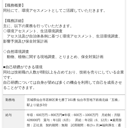
【職務概要】
同社にて、環境アセスメントとしてご活躍していただきます。
【職務詳細】
主に、以下の業務を行っていただきます。
◇環境アセスメント、生活環境調査
アセス法及び自治体条例に基づく環境アセスメント、生活環境調査、
影響予測及び保全対策計画
◇自然環境調査
動物、植物に関する現地調査、とりまとめ、保全対策計画
■自己研鑽ができる環境
同社は技術職の人数が8割以上を占めており、技術を売りにしている企業
です。
自己研鑽については自身が望めば多くの機会を利用して自己を成長させ
ることができます。
勤務地
宮城県仙台市若林区東七番丁161番 仙台市営地下鉄南北線「五橋」
駅より徒歩3分
給与
年収：600万円～800万円■年収：600万～1000万円 月給制：月額
428000円 賞与：年1回（6月） 昇給：年2回（6、12月）■雇用形
態：正社員 契約期間：無期 試用期間：有(3ヶ月)■福利厚生：通