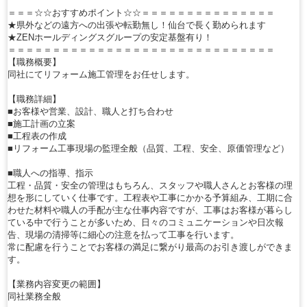
＝＝＝☆☆おすすめポイント☆☆＝＝＝＝＝＝＝＝＝＝＝＝＝＝＝
★県外などの遠方への出張や転勤無し！仙台で長く勤められます
★ZENホールディングスグループの安定基盤有り！
＝＝＝＝＝＝＝＝＝＝＝＝＝＝＝＝＝＝＝＝＝＝＝＝＝＝＝＝＝＝
【職務概要】
同社にてリフォーム施工管理をお任せします。
【職務詳細】
■お客様や営業、設計、職人と打ち合わせ
■施工計画の立案
■工程表の作成
■リフォーム工事現場の監理全般（品質、工程、安全、原価管理など）
■職人への指導、指示
工程・品質・安全の管理はもちろん、スタッフや職人さんとお客様の理
想を形にしていく仕事です。工程表や工事にかかる予算組み、工期に合
わせた材料や職人の手配が主な仕事内容ですが、工事はお客様が暮らし
ている中で行うことが多いため、日々のコミュニケーションや日次報
告、現場の清掃等に細心の注意を払って工事を行います。
常に配慮を行うことでお客様の満足に繋がり最高のお引き渡しができま
す。
【業務内容変更の範囲】
同社業務全般