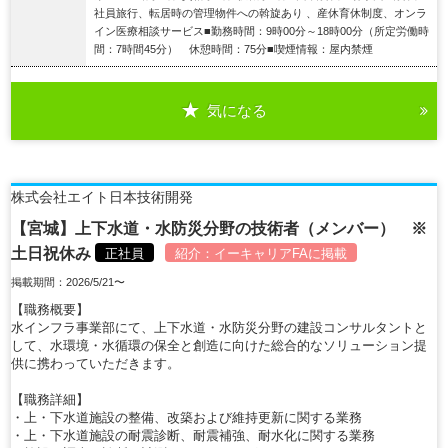
社員旅行、転居時の管理物件への斡旋あり 、産休育休制度、オンラ
イン医療相談サービス■勤務時間：9時00分～18時00分（所定労働時
間：7時間45分） 休憩時間：75分■喫煙情報：屋内禁煙
気になる
詳細を見る
株式会社エイト日本技術開発
【宮城】上下水道・水防災分野の技術者（メンバー） ※
土日祝休み
正社員
紹介：
イーキャリアFA
に掲載
掲載期間：2026/5/21〜
【職務概要】
水インフラ事業部にて、上下水道・水防災分野の建設コンサルタントと
して、水環境・水循環の保全と創造に向けた総合的なソリューション提
供に携わっていただきます。
【職務詳細】
・上・下水道施設の整備、改築および維持更新に関する業務
・上・下水道施設の耐震診断、耐震補強、耐水化に関する業務