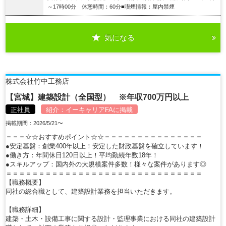
～17時00分 休憩時間：60分■喫煙情報：屋内禁煙
気になる
詳細を見る
株式会社竹中工務店
【宮城】建築設計（全国型） ※年収700万円以上
正社員
紹介：
イーキャリアFA
に掲載
掲載期間：2026/5/21〜
＝＝＝☆☆おすすめポイント☆☆＝＝＝＝＝＝＝＝＝＝＝＝＝＝＝
●安定基盤：創業400年以上！安定した財政基盤を確立しています！
●働き方：年間休日120日以上！平均勤続年数18年！
●スキルアップ：国内外の大規模案件多数！様々な案件があります◎
＝＝＝＝＝＝＝＝＝＝＝＝＝＝＝＝＝＝＝＝＝＝＝＝＝＝＝＝＝＝
【職務概要】
同社の総合職として、建築設計業務を担当いただきます。
【職務詳細】
建築・土木・設備工事に関する設計・監理事業における同社の建築設計