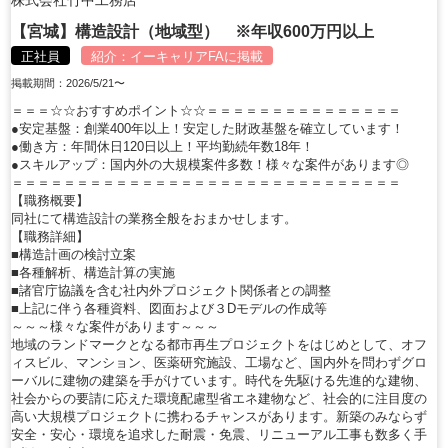
株式会社竹中工務店
【宮城】構造設計（地域型） ※年収600万円以上
正社員
紹介：
イーキャリアFA
に掲載
掲載期間：2026/5/21〜
＝＝＝☆☆おすすめポイント☆☆＝＝＝＝＝＝＝＝＝＝＝＝＝＝＝
●安定基盤：創業400年以上！安定した財政基盤を確立しています！
●働き方：年間休日120日以上！平均勤続年数18年！
●スキルアップ：国内外の大規模案件多数！様々な案件があります◎
＝＝＝＝＝＝＝＝＝＝＝＝＝＝＝＝＝＝＝＝＝＝＝＝＝＝＝＝＝＝
【職務概要】
同社にて構造設計の業務全般をおまかせします。
【職務詳細】
■構造計画の検討立案
■各種解析、構造計算の実施
■諸官庁協議を含む社内外プロジェクト関係者との調整
■上記に伴う各種資料、図面および３Dモデルの作成等
～～～様々な案件があります～～～
地域のランドマークとなる都市再生プロジェクトをはじめとして、オフ
ィスビル、マンション、医薬研究施設、工場など、国内外を問わずグロ
ーバルに建物の建築を手がけています。時代を先駆ける先進的な建物、
社会からの要請に応えた環境配慮型省エネ建物など、社会的に注目度の
高い大規模プロジェクトに携わるチャンスがあります。新築のみならず
安全・安心・環境を追求した耐震・免震、リニューアル工事も数多く手