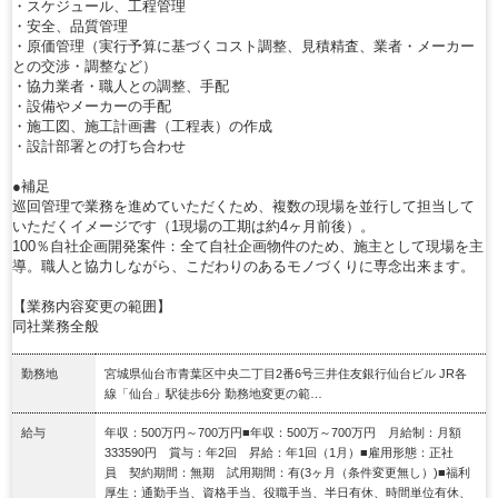
・スケジュール、工程管理
・安全、品質管理
・原価管理（実行予算に基づくコスト調整、見積精査、業者・メーカー
との交渉・調整など）
・協力業者・職人との調整、手配
・設備やメーカーの手配
・施工図、施工計画書（工程表）の作成
・設計部署との打ち合わせ
●補足
巡回管理で業務を進めていただくため、複数の現場を並行して担当して
いただくイメージです（1現場の工期は約4ヶ月前後）。
100％自社企画開発案件：全て自社企画物件のため、施主として現場を主
導。職人と協力しながら、こだわりのあるモノづくりに専念出来ます。
【業務内容変更の範囲】
同社業務全般
勤務地
宮城県仙台市青葉区中央二丁目2番6号三井住友銀行仙台ビル JR各
線「仙台」駅徒歩6分 勤務地変更の範…
給与
年収：500万円～700万円■年収：500万～700万円 月給制：月額
333590円 賞与：年2回 昇給：年1回（1月）■雇用形態：正社
員 契約期間：無期 試用期間：有(3ヶ月（条件変更無し）)■福利
厚生：通勤手当、資格手当、役職手当、半日有休、時間単位有休、