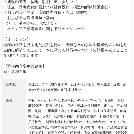
・施設の調査、診断、計測、モニタリング
保全・長寿命化計画および補修設計（構造物解体計画含む）
・都市の浸水想定、流域能力評価・流出氾濫解析
および下水道機能向上計画
・河川、港湾から上下水道まで
水インフラ整備事業に関する計画・サポート
【ミッション】
地域の未来を見据えた提案を行い、複雑な水の挙動や構造物の挙動を総
合的に解析することで、水に関わる対策や街づくりの計画を支えること
が期待されています。
【業務内容変更の範囲】
同社業務全般
勤務地
宮城県仙台市若林区東七番丁161番 仙台市地下鉄南北線「五橋」駅
徒歩5分 勤務地変更の範囲:本社及び…
給与
年収：450万円～650万円■年収：450万～750万円 月給制：月額
250000円 賞与：年2回 昇給：年1回■雇用形態：正社員 契約期
間：無期 試用期間：有(3ヶ月)■福利厚生：借上げ住宅補助、独身
寮(東京・大阪)、転勤費用補助、財形貯蓄制度、社員積立貯蓄、社
員持株会、退職金制度(確定給付年金／確定拠出年金)、ライフプラ
ン支援金制度、時間外労働の制限、育児時間、育児・介護関連情報
共有サイト、仕事と介護の両立研修、育休面談■勤務時間：9時00分