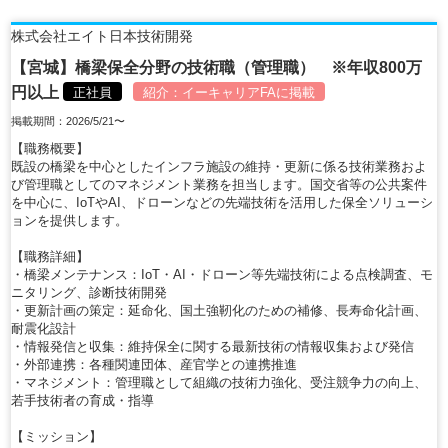
株式会社エイト日本技術開発
【宮城】橋梁保全分野の技術職（管理職） ※年収800万
円以上
正社員
紹介：
イーキャリアFA
に掲載
掲載期間：2026/5/21〜
【職務概要】
既設の橋梁を中心としたインフラ施設の維持・更新に係る技術業務およ
び管理職としてのマネジメント業務を担当します。国交省等の公共案件
を中心に、IoTやAI、ドローンなどの先端技術を活用した保全ソリューシ
ョンを提供します。
【職務詳細】
・橋梁メンテナンス：IoT・AI・ドローン等先端技術による点検調査、モ
ニタリング、診断技術開発
・更新計画の策定：延命化、国土強靭化のための補修、長寿命化計画、
耐震化設計
・情報発信と収集：維持保全に関する最新技術の情報収集および発信
・外部連携：各種関連団体、産官学との連携推進
・マネジメント：管理職として組織の技術力強化、受注競争力の向上、
若手技術者の育成・指導
【ミッション】