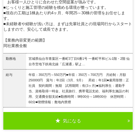
お客様一人ひとりに合わせた空間提案が強みです。
■じっくりと施工管理の経験を積める環境が整っています。
■現在の工期は1棟あたり約4ヶ月、年間25～30棟の管理をお任せしま
す。
■未経験者や経験が浅い方は、まずは先輩社員との現場同行からスタート
しますので、安心して成長できます。
【業務内容変更の範囲】
同社業務全般
勤務地
宮城県仙台市青葉区一番町3丁目6番1号 一番町平和ビル1階・2階 仙
台市営地下鉄南北線「広瀬通」駅よ…
給与
年収：350万円～550万円■年収：350万～700万円 月給制：月額
250000円 賞与：年2回（3月、9月） 昇給：年1回■雇用形態：正
社員 契約期間：無期 試用期間：有(3ヶ月)■福利厚生：通勤手
当、資格取得一時金、社員旅行、携帯電話支給、福利厚生施設の利
用、交通費全額支給■勤務時間：9時00分～18時00分 休憩時間：
60分■喫煙情報：敷地内禁煙
気になる
詳細を見る