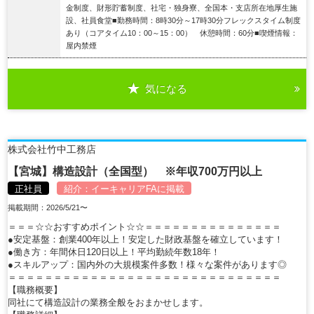
金制度、財形貯蓄制度、社宅・独身寮、全国本・支店所在地厚生施
設、社員食堂■勤務時間：8時30分～17時30分フレックスタイム制度
あり（コアタイム10：00～15：00） 休憩時間：60分■喫煙情報：
屋内禁煙
気になる
詳細を見る
株式会社竹中工務店
【宮城】構造設計（全国型） ※年収700万円以上
正社員
紹介：
イーキャリアFA
に掲載
掲載期間：2026/5/21〜
＝＝＝☆☆おすすめポイント☆☆＝＝＝＝＝＝＝＝＝＝＝＝＝＝＝
●安定基盤：創業400年以上！安定した財政基盤を確立しています！
●働き方：年間休日120日以上！平均勤続年数18年！
●スキルアップ：国内外の大規模案件多数！様々な案件があります◎
＝＝＝＝＝＝＝＝＝＝＝＝＝＝＝＝＝＝＝＝＝＝＝＝＝＝＝＝＝＝
【職務概要】
同社にて構造設計の業務全般をおまかせします。