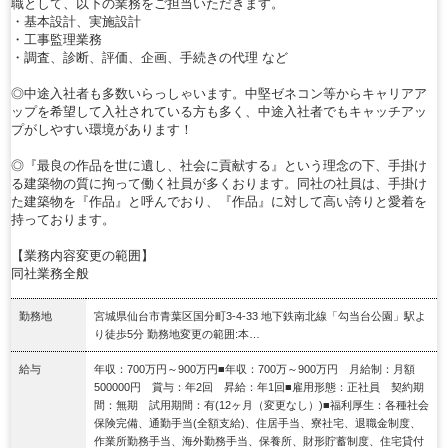
職として、以下の業務をご担当いただきます。
・基本設計、実施設計
・工事監理業務
・調査、診断、評価、企画、手続きの代理 など
◎中途入社者も多数いらっしゃいます。中堅ゼネコン等からキャリアア
ップを希望して入社されている方も多く、中途入社者でもキャッチアッ
プがしやすい環境があります！
◎『最良の作品を世に遺し、社会に貢献する』という理念の下、手掛け
る建築物の質に拘って働く社員が多くおります。同社の社員は、手掛け
た建築物を『作品』と呼んでおり、『作品』に対して高い誇りと愛着を
持っております。
【業務内容変更の範囲】
同社業務全般
勤務地
宮城県仙台市青葉区国分町3-4-33 地下鉄南北線「勾当台公園」駅よ
り徒歩5分 勤務地変更の範囲:本…
給与
年収：700万円～900万円■年収：700万～900万円 月給制：月額
500000円 賞与：年2回 昇給：年1回■雇用形態：正社員 契約期
間：無期 試用期間：有(12ヶ月（変更なし）)■福利厚生：各種社会
保険完備、通勤手当(全額支給)、住居手当、寮社宅、退職金制度、
作業所勤務手当、海外勤務手当、保養所、財形貯蓄制度、住宅貸付