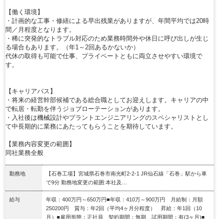
【働く環境】
・計画的な工事・修繕による早出残業がありますが、年間平均では20時
間／月程度となります。
・稀に突発的なトラブル対応のため業務時間外や休日に呼び出しが生じ
る場合もあります。（年1～2回あるかないか）
代休の取得も可能で仕事、プライベートともに両立させやすい環境で
す。
【キャリアパス】
・将来の経営幹部候補である総合職としてお迎えします。キャリアの中
で転居・転勤を伴うジョブローテーションがあります。
・入社後は機械設計やプラントエンジニアリングのスペシャリストとし
て中長期的に業務にあたってもらうことを期待しています。
【業務内容変更の範囲】
同社業務全般
勤務地
【石巻工場】宮城県石巻市南光町2-2-1 JR仙石線「石巻」駅から車
で9分 勤務地変更の範囲:本社及…
給与
年収：400万円～650万円■年収：410万～900万円 月給制：月額
250200円 賞与：年2回（平均4ヶ月分程度） 昇給：年1回（10
月）■雇用形態：正社員 契約期間：無期 試用期間：有(3ヶ月)■