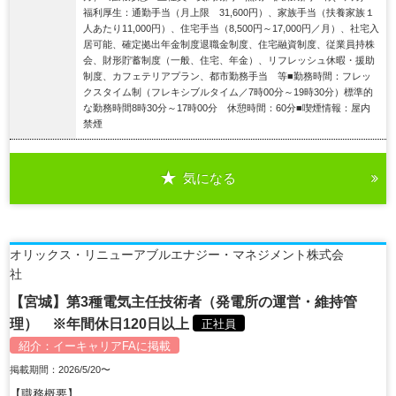
福利厚生：通勤手当（月上限 31,600円）、家族手当（扶養家族１
人あたり11,000円）、住宅手当（8,500円～17,000円／月）、社宅入
居可能、確定拠出年金制度退職金制度、住宅融資制度、従業員持株
会、財形貯蓄制度（一般、住宅、年金）、リフレッシュ休暇・援助
制度、カフェテリアプラン、都市勤務手当 等■勤務時間：フレッ
クスタイム制（フレキシブルタイム／7時00分～19時30分）標準的
な勤務時間8時30分～17時00分 休憩時間：60分■喫煙情報：屋内
禁煙
気になる
詳細を見る
オリックス・リニューアブルエナジー・マネジメント株式会
社
【宮城】第3種電気主任技術者（発電所の運営・維持管
理） ※年間休日120日以上
正社員
紹介：
イーキャリアFA
に掲載
掲載期間：2026/5/20〜
【職務概要】