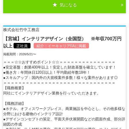
気になる
詳細を見る
株式会社竹中工務店
【宮城】インテリアデザイン（全国型） ※年収700万円
以上
正社員
紹介：
イーキャリアFA
に掲載
掲載期間：2026/5/21〜
＝＝＝☆☆おすすめポイント☆☆＝＝＝＝＝＝＝＝＝＝＝＝＝＝＝
●安定基盤：創業400年以上！安定した財政基盤を確立しています！
●働き方：年間休日120日以上！平均勤続年数18年！
●スキルアップ：国内外の大規模案件多数！様々な案件があります◎
＝＝＝＝＝＝＝＝＝＝＝＝＝＝＝＝＝＝＝＝＝＝＝＝＝＝＝＝＝＝
【職務概要】
同社にてインテリアデザイン業務を行っていただきます。
【職務詳細】
●ホテル、オフィスワークプレイス、商業施設を中心とし、その他多様な
分野における建物のインテリア設計
●デザインコンセプトの策定、平面天井伏展開図などの図面作成、部分詳
細図の作成