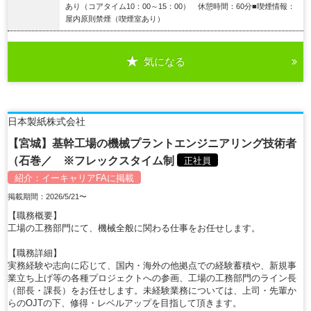
あり（コアタイム10：00～15：00） 休憩時間：60分■喫煙情報：
屋内原則禁煙（喫煙室あり）
気になる
詳細を見る
日本製紙株式会社
【宮城】基幹工場の機械プラントエンジニアリング技術者
（石巻／ ※フレックスタイム制
正社員
紹介：
イーキャリアFA
に掲載
掲載期間：2026/5/21〜
【職務概要】
工場の工務部門にて、機械全般に関わる仕事をお任せします。
【職務詳細】
実務経験や志向に応じて、国内・海外の他拠点での経験蓄積や、新規事
業立ち上げ等の各種プロジェクトへの参画、工場の工務部門のライン長
（部長・課長）をお任せします。未経験業務については、上司・先輩か
らのOJTの下、修得・レベルアップを目指して頂きます。