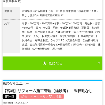
同社業務全般
勤務地
宮城県仙台市若林区東七番丁161番 仙台市営地下鉄南北線「五橋」
駅より徒歩3分 勤務地変更の範囲:本…
給与
年収：800万円～1000万円■年収：800万～1000万円 月給制：月額
464000円 賞与：年2回 昇給：年1回■雇用形態：正社員 契約期
間：無期 試用期間：有(3ヶ月)■福利厚生：借上け?住宅補助、独身
寮(東京・大阪)、転勤費用補助、財形貯蓄制度、社員積立貯蓄、社
員持株会、退職金制度、ライフフ?ラン支援金制度、公的資格取得
支援、資格取得奨励一時金など■勤務時間：9時00分～17時00分 休
憩時間：60分■喫煙情報：屋内禁煙
気になる
詳細を見る
株式会社ユニホー
【宮城】リフォーム施工管理（経験者） ※転勤なし
正社員
紹介：
イーキャリアFA
に掲載
掲載期間：2026/5/21〜