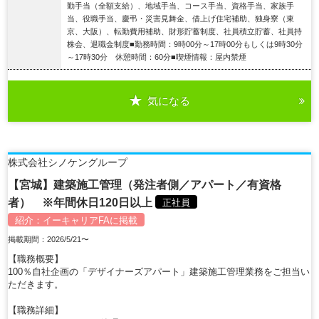
勤手当（全額支給）、地域手当、コース手当、資格手当、家族手
当、役職手当、慶弔・災害見舞金、借上げ住宅補助、独身寮（東
京、大阪）、転勤費用補助、財形貯蓄制度、社員積立貯蓄、社員持
株会、退職金制度■勤務時間：9時00分～17時00分もしくは9時30分
～17時30分 休憩時間：60分■喫煙情報：屋内禁煙
気になる
詳細を見る
株式会社シノケングループ
【宮城】建築施工管理（発注者側／アパート／有資格
者） ※年間休日120日以上
正社員
紹介：
イーキャリアFA
に掲載
掲載期間：2026/5/21〜
【職務概要】
100％自社企画の「デザイナーズアパート」建築施工管理業務をご担当い
ただきます。
【職務詳細】