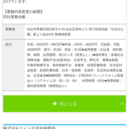
がけています。
【業務内容変更の範囲】
同社業務全般
勤務地
仙台市青葉区国分町3-4-33 仙台定禅寺ビル 地下鉄南北線「勾当台公
園」駅より徒歩5分 勤務地変更…
給与
年収：600万円～800万円■年収：630万～900万円 月給制：月額
450000円 賞与：年2回 昇給：年1回■雇用形態：正社員 契約期
間：無期 試用期間：有(12ヶ月（変更なし）)■福利厚生：各種社会
保険完備、通勤手当(全額支給)、住居手当、寮社宅、退職金制度、
作業所勤務手当、海外勤務手当、保養所、財形貯蓄制度、住宅貸付
金制度、財形貯蓄制度、社宅・独身寮、全国本・支店所在地厚生施
設、社員食堂■勤務時間：8時30分～17時30分フレックスタイム制度
あり（コアタイム10：00～15：00） 休憩時間：60分■喫煙情報：
屋内原則禁煙（喫煙室あり）
気になる
詳細を見る
株式会社エイト日本技術開発