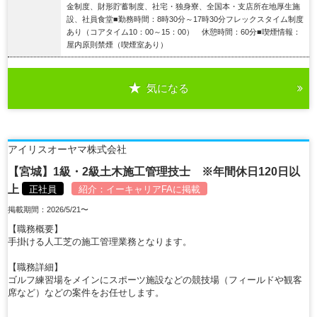
金制度、財形貯蓄制度、社宅・独身寮、全国本・支店所在地厚生施
設、社員食堂■勤務時間：8時30分～17時30分フレックスタイム制度
あり（コアタイム10：00～15：00） 休憩時間：60分■喫煙情報：
屋内原則禁煙（喫煙室あり）
気になる
詳細を見る
アイリスオーヤマ株式会社
【宮城】1級・2級土木施工管理技士 ※年間休日120日以
上
正社員
紹介：
イーキャリアFA
に掲載
掲載期間：2026/5/21〜
【職務概要】
手掛ける人工芝の施工管理業務となります。
【職務詳細】
ゴルフ練習場をメインにスポーツ施設などの競技場（フィールドや観客
席など）などの案件をお任せします。