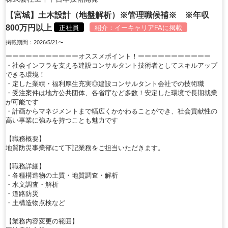
【宮城】土木設計（地盤解析）※管理職候補※ ※年収
800万円以上
正社員
紹介：
イーキャリアFA
に掲載
掲載期間：2026/5/21〜
ーーーーーーーーーーーオススメポイント！ーーーーーーーーーーー
・社会インフラを支える建設コンサルタント技術者としてスキルアップ
できる環境！
・定した業績・福利厚生充実◎建設コンサルタント会社での技術職
・受注案件は地方公共団体、各省庁など多数！安定した環境で長期就業
が可能です
・計画からマネジメントまで幅広くかかわることができ、社会貢献性の
高い事業に強みを持つことも魅力です
【職務概要】
地質防災事業部にて下記業務をご担当いただきます。
【職務詳細】
・各種構造物の土質・地質調査・解析
・水文調査・解析
・道路防災
・土構造物点検など
【業務内容変更の範囲】