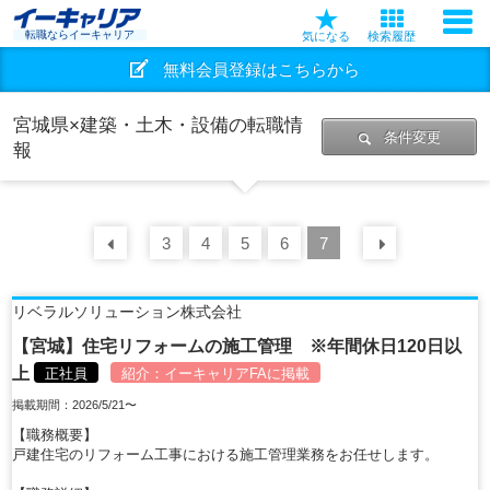
転職ならイーキャリア
気になる
検索履歴
無料会員登録はこちらから
宮城県×建築・土木・設備の転職情
条件変更
報
前の
3
30
4
件
5
6
7
次の
30
リベラルソリューション株式会社
【宮城】住宅リフォームの施工管理 ※年間休日120日以
上
正社員
紹介：
イーキャリアFA
に掲載
掲載期間：2026/5/21〜
【職務概要】
戸建住宅のリフォーム工事における施工管理業務をお任せします。