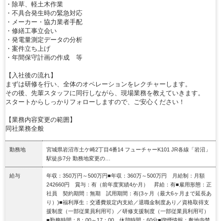
・除草、軽土木作業
・不具合発生時の緊急対応
・メーカー・協力業者手配
・修繕工事立会い
・発電量測定データの分析
・案件立ち上げ
・年間保守計画の作成 等
【入社後の流れ】
まずは研修を行い、全体のオペレーションをレクチャーします。
その後、先輩スタッフに同行しながら、現場業務を教えていきます。
スタートからしっかりフォローしますので、ご安心ください！
【業務内容変更の範囲】
同社業務全般
勤務地
宮城県岩沼市土ケ崎2丁目4番14 フューチャーK101 JR各線「岩沼」
駅徒歩7分 勤務地変更の…
給与
年収：350万円～500万円■年収：360万～500万円 月給制：月額
242660円 賞与：有（前年度実績4か月） 昇給：有■雇用形態：正
社員 契約期間：無期 試用期間：有(3ヶ月（最大6ヶ月まで延長あ
り）)■福利厚生：交通費規定内支給／退職金制度あり／資格取得支
援制度（一部従業員利用可）／研修支援制度（一部従業員利用可）
■勤務時間：8：00～17：00 休憩時間：60分■喫煙情報：敷地内禁