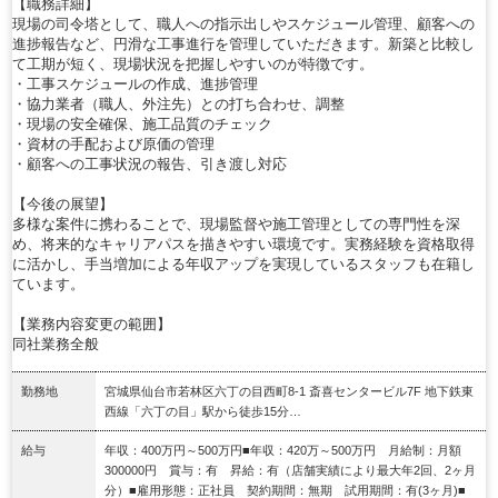
【職務詳細】
現場の司令塔として、職人への指示出しやスケジュール管理、顧客への
進捗報告など、円滑な工事進行を管理していただきます。新築と比較し
て工期が短く、現場状況を把握しやすいのが特徴です。
・工事スケジュールの作成、進捗管理
・協力業者（職人、外注先）との打ち合わせ、調整
・現場の安全確保、施工品質のチェック
・資材の手配および原価の管理
・顧客への工事状況の報告、引き渡し対応
【今後の展望】
多様な案件に携わることで、現場監督や施工管理としての専門性を深
め、将来的なキャリアパスを描きやすい環境です。実務経験を資格取得
に活かし、手当増加による年収アップを実現しているスタッフも在籍し
ています。
【業務内容変更の範囲】
同社業務全般
勤務地
宮城県仙台市若林区六丁の目西町8-1 斎喜センタービル7F 地下鉄東
西線「六丁の目」駅から徒歩15分…
給与
年収：400万円～500万円■年収：420万～500万円 月給制：月額
300000円 賞与：有 昇給：有（店舗実績により最大年2回、2ヶ月
分）■雇用形態：正社員 契約期間：無期 試用期間：有(3ヶ月)■