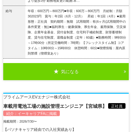
より徒歩3分 勤務地変更の範囲:本…
給与
年収：600万円～800万円■年収：600万～800万円 月給制：月額
302023円 賞与：年2回（6月・12月） 昇給：年1回（4月）■雇用
形態：正社員 契約期間：無期 試用期間：有(6ヶ月(試用期間中の
条件変更：無))■福利厚生：健康保険、厚生年金、雇用保険、労災保
険、企業年金基金、貸付金制度、住宅利子補給制度、財形蓄積制
度、貸与住宅制度、退職金制度（定年：60歳）■勤務時間：9時00分
～17時00分（所定労働時間：7時間）【フレックスタイム制】コア
タイム：10時00分～15時00分 休憩時間：60分■喫煙情報：屋内原
則禁煙（喫煙室あり）
気になる
詳細を見る
プライムアースEVエナジー株式会社
車載用電池工場の施設管理エンジニア【宮城県】
正社員
紹介：
イーキャリアFA
に掲載
掲載期間：2026/7/30〜
【パソナキャリア経由での入社実績あり】