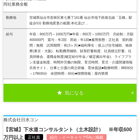
同社業務全般
勤務地
宮城県仙台市若林区東七番丁161番 仙台市地下鉄南北線「五橋」駅
徒歩5分 勤務地変更の範囲:本社及び…
給与
年収：800万円～1000万円■年収：850万～1050万円 月給制：月額
400000円 賞与：年2回 昇給：年1回■雇用形態：正社員 契約期
間：無期 試用期間：有(3ヶ月)■福利厚生：借上げ住宅補助、独身
寮(東京・大阪)、転勤費用補助、財形貯蓄制度、社員積立貯蓄、社
員持株会、退職金制度(確定給付年金／確定拠出年金)、ライフプラ
ン支援金制度、時間外労働の制限、育児時間、育児・介護関連情報
共有サイト、仕事と介護の両立研修、育休面談■勤務時間：9時00分
～17時00分 休憩時間：60分■喫煙情報：屋内禁煙
気になる
詳細を見る
株式会社日水コン
【宮城】下水道コンサルタント（土木設計） ※年収600
万円以上
正社員
紹介：
イーキャリアFA
に掲載