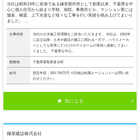
当社は昭和14年に前身である鎌形製作所として創業以来、千葉県を中
心に個人住宅から始まり学校、病院、事務所ビル、マンション更には
舗装、橋梁、上下水道など様々な工事を行い実績を積み上げてまいり
ました。 ...
仕事内容
当社の土木施工管理職をご担当いただきます。 当社は、1962年
に設立以降、土木や建設の施工に関わる一方で、ハウスメーカ
ーとしても世界に1つだけのマイホームの実現へ貢献してまい
りました。 千葉県を中心...
勤務地
千葉県香取郡多古町
給与
想定年収：350-700万円 ※詳細は転職エージェントへお問い合
わせください。
気になる
鎌形建設株式会社