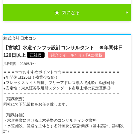
気になる
詳細を見る
株式会社日水コン
【宮城】水道インフラ設計コンサルタント ※年間休日
120日以上
正社員
紹介：
イーキャリアFA
に掲載
掲載期間：2026/8/1〜
＝＝＝☆☆おすすめポイント☆☆＝＝＝＝＝＝＝＝＝＝＝＝＝＝＝
●年間休日125日！残業少なめ！
●フレックスタイム制度、フリーアドレス導入で柔軟に勤務可能
●安定性：東京証券取引所スタンダード市場上場の安定基盤◎
＝＝＝＝＝＝＝＝＝＝＝＝＝＝＝＝＝＝＝＝＝＝＝＝＝＝＝＝＝＝
【職務概要】
同社にて下記業務をお任せ致します。
【職務詳細】
・水道事業における土木分野のコンサルティング業務
・水道施設、管路を主体とする計画及び設計業務（基本設計、詳細設
計）