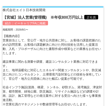
株式会社エイト日本技術開発
【宮城】法人営業(管理職) ※年収800万円以上
正社員
紹介：
イーキャリアFA
に掲載
掲載期間：2026/8/1〜
【職務内容】
営業担当として、官公庁・地方公共団体に対し、お客様の課題把握のた
めの訪問営業、お客様の課題解決に向けた同社技術を活用した提案活
動、入札・プロポーザルに向けた書類作成や積算などの業務をお任せい
たします。
建設事業に関わる測量や調査、建設コンサルタント業務に対応できま
す。
また、地球温暖化に対応したエネルギー関連コンサルタントや、防災減
災に向けたコンサルタント、土壌環境汚染対策などの技術を保有してい
て、官公庁・地方公共団体に向けた幅広い提案が可能です。
社会インフラ施設(道路、橋梁、トンネル、砂防ダム、港湾施設、津波対
策、都市開発、緑地公園、防災施設、リサイクル施設など)の調査や計
画、設計、施工管理などの発注案件に対する受注へ向けた様々な事業推
進活動。
※営業社員のマネジメントや数値管理等もお任せいたします。