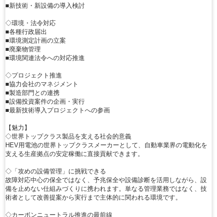
■新技術・新設備の導入検討
◇環境・法令対応
■各種行政届出
■環境測定計画の立案
■廃棄物管理
■環境関連法令への対応推進
◇プロジェクト推進
■協力会社のマネジメント
■製造部門との連携
■設備投資案件の企画・実行
■最新技術導入プロジェクトへの参画
【魅力】
◇世界トップクラス製品を支える社会的意義
HEV用電池の世界トップクラスメーカーとして、自動車業界の電動化を
支える生産拠点の安定稼働に直接貢献できます。
◇「攻めの設備管理」に挑戦できる
故障対応中心の保全ではなく、予兆保全や設備診断を活用しながら、設
備を止めない仕組みづくりに携われます。単なる管理業務ではなく、技
術者として改善提案から実行まで主体的に関われる環境です。
◇カーボンニュートラル推進の最前線