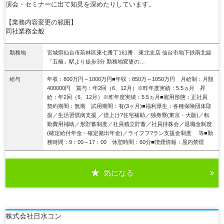
演会・セミナーに出て知見を深めたりしています。
【業務内容変更の範囲】
同社業務全般
勤務地
宮城県仙台市若林区東七番丁161番 東北支店 仙台市地下鉄南北線
「五橋」駅より徒歩3分 勤務地変更の…
給与
年収：800万円～1000万円■年収：850万～1050万円 月給制：月額
400000円 賞与：年2回（6、12月）※昨年度実績：5.5ヵ月 昇
給：年2回（6、12月）※昨年度実績：5.5ヵ月■雇用形態：正社員
契約期間：無期 試用期間：有(3ヶ月)■福利厚生：各種保険団体取
扱／生活習慣病支援 ／借上け?住宅補助／独身寮(東京・大阪)／転
勤費用補助／形貯蓄制度／社員積立貯蓄／社員持株会／退職金制度
(確定給付年金・確定拠出年金)／ライフフ?ラン支援金制度 等■勤
務時間：9：00～17：00 休憩時間：60分■喫煙情報：屋内禁煙
気になる
詳細を見る
株式会社日水コン