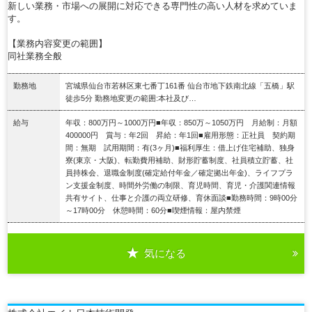
新しい業務・市場への展開に対応できる専門性の高い人材を求めていま
す。
【業務内容変更の範囲】
同社業務全般
勤務地
宮城県仙台市若林区東七番丁161番 仙台市地下鉄南北線「五橋」駅
徒歩5分 勤務地変更の範囲:本社及び…
給与
年収：800万円～1000万円■年収：850万～1050万円 月給制：月額
400000円 賞与：年2回 昇給：年1回■雇用形態：正社員 契約期
間：無期 試用期間：有(3ヶ月)■福利厚生：借上げ住宅補助、独身
寮(東京・大阪)、転勤費用補助、財形貯蓄制度、社員積立貯蓄、社
員持株会、退職金制度(確定給付年金／確定拠出年金)、ライフプラ
ン支援金制度、時間外労働の制限、育児時間、育児・介護関連情報
共有サイト、仕事と介護の両立研修、育休面談■勤務時間：9時00分
～17時00分 休憩時間：60分■喫煙情報：屋内禁煙
気になる
詳細を見る