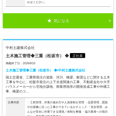
わせください。
気になる
中村土建株式会社
土木施工管理◆三重（松坂市） ◆
正社員
掲載終了日：2026/8/10
土木施工管理◆三重（松坂市） ◆/中村土建株式会社
国土交通省、三重県発注の道路、河川、橋梁、耐震などに関する土木
工事を中心に、松阪市発注の上下水道関連の工事、不動産会社や大手
ハウスメーカーから宅地分譲地、商業用地等の開発造成工事や外構工
事、橋梁のコ...
仕事内容
・工程管理…作業の進め方や人員体制を管理 ・品質管理…図面
や仕様書に沿った工事ができているかチェック ・安全管理…み
んなが安全に作業できる環境／体制を整備 ・協力業者への指示