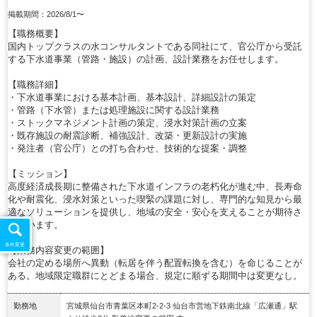
掲載期間：2026/8/1〜
【職務概要】
国内トップクラスの水コンサルタントである同社にて、官公庁から受託
する下水道事業（管路・施設）の計画、設計業務をお任せします。
【職務詳細】
・下水道事業における基本計画、基本設計、詳細設計の策定
・管路（下水管）または処理施設に関する設計業務
・ストックマネジメント計画の策定、浸水対策計画の立案
・既存施設の耐震診断、補強設計、改築・更新設計の実施
・発注者（官公庁）との打ち合わせ、技術的な提案・調整
【ミッション】
高度経済成長期に整備された下水道インフラの老朽化が進む中、長寿命
化や耐震化、浸水対策といった喫緊の課題に対し、専門的な知見から最
適なソリューションを提供し、地域の安全・安心を支えることが期待さ
れています。
条件変更
【業務内容変更の範囲】
会社の定める場所へ異動（転居を伴う配置転換を含む）を命じることが
ある。地域限定職群にとどまる場合、規定に順ずる期間中は変更なし。
勤務地
宮城県仙台市青葉区本町2-2-3 仙台市営地下鉄南北線「広瀬通」駅