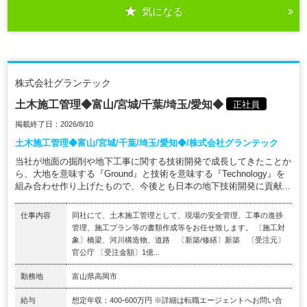
気になる
株式会社グランテック
土木施工管理◆富山/宮城/千葉/埼玉/愛知◆
正社員
掲載終了日：2026/8/10
土木施工管理◆富山/宮城/千葉/埼玉/愛知◆/株式会社グランテック
当社が地面の掘削や地下工事に関する技術開発で成長してきたことか
ら、大地を意味する『Ground』と技術を意味する『Technology』を
組み合わせ作り上げたもので、今後とも日本の地下技術開発に貢献...
仕事内容
同社にて、土木施工管理として、現場の安全管理、工事の進捗
管理、施工プラン等の書類作成等をお任せ致します。 〔施工対
象〕橋梁、河川構造物、道路 〔新築/修繕〕新築 〔受注元〕
官公庁 〔受注金額〕1億...
勤務地
富山県高岡市
給与
想定年収：400-600万円 ※詳細は転職エージェントへお問い合