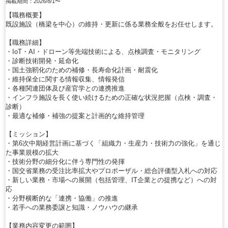
掲載期間：2026/8/1〜
【職務概要】
既設施設（橋梁を中心）の維持・更新に係る業務全般をお任せします。
【職務詳細】
・IoT・AI・ドローン等先端技術による、点検調査・モニタリング
・診断技術開発・延命化
・国土強靭化のための補修・長寿命化計画・耐震化
・維持保全に関する情報収集、情報発信
・各種関連団体及び産官学との連携推進
・インフラ施設を長く使い続けるための正確な状況把握（点検・調査・
診断）
・最適な補修・補強の提案と計画的な維持管理
【ミッション】
・第6次中期経営計画に基づく「組織力・生産力・技術力の強化」を通じ
た事業規模の拡大
・技術分野の細分化に伴う専門性の発揮
・国交省業務の受注比率拡大やプロポーザル・総合評価型入札への対応
・新しい業務・市場への展開（包括管理、IT企業との提携など）への対
応
・分野横断的な「連携・協働」の推進
・若手への業務委譲と知識・ノウハウの継承
【業務内容変更の範囲】