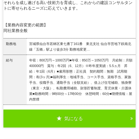
それらを成し遂げる高い技術力を育成し、これからの建設コンサルタン
トに寄せられるニーズに応えていきます。
【業務内容変更の範囲】
同社業務全般
勤務地
宮城県仙台市若林区東七番丁161番 東北支社 仙台市営地下鉄南北
線「五橋」駅より徒歩3分 勤務地変更…
給与
年収：800万円～1000万円■年収：850万～1050万円 月給制：月額
400000円 賞与：年2回（6、12月）※昨年度実績：5.5ヵ月 昇
給：年1回（6月）■雇用形態：正社員 契約期間：無期 試用期
間：有(3ヶ月)■福利厚生：地域手当、コース手当、資格手当、家族
手当、役職手当、通勤手当（全額支給）、借上げ住宅補助、独身寮
（東京・大阪）、転勤費用補助、財形貯蓄制度、育児休業・介護休
業■勤務時間：9時00分～17時00分 休憩時間：60分■喫煙情報：屋
内禁煙
気になる
詳細を見る