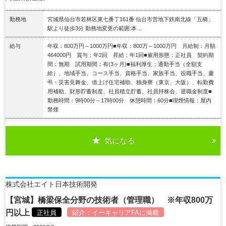
勤務地
宮城県仙台市若林区東七番丁161番 仙台市営地下鉄南北線「五橋」
駅より徒歩3分 勤務地変更の範囲:本…
給与
年収：800万円～1000万円■年収：800万～1000万円 月給制：月額
464000円 賞与：年2回 昇給：年1回■雇用形態：正社員 契約期
間：無期 試用期間：有(3ヶ月)■福利厚生：通勤手当（全額支
給）、地域手当、コース手当、資格手当、家族手当、役職手当、慶
弔・災害見舞金、借上げ住宅補助、独身寮（東京、大阪）、転勤費
用補助、財形貯蓄制度、社員積立貯蓄、社員持株会、退職金制度■
勤務時間：9時00分～17時00分 休憩時間：60分■喫煙情報：屋内
禁煙
気になる
詳細を見る
株式会社エイト日本技術開発
【宮城】橋梁保全分野の技術者（管理職） ※年収800万
円以上
正社員
紹介：
イーキャリアFA
に掲載