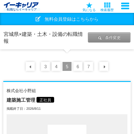
転職ならイーキャリア
気になる
検索履歴
無料会員登録はこちらから
宮城県×建築・土木・設備の転職情
条件変更
報
前の
3
30
4
件
5
6
7
次の
30
株式会社小野組
建築施工管理
正社員
掲載終了日：2026/8/11