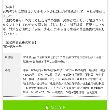
【特徴】
2009年6月に建設コンサルタント会社2社が経営統合して、同社が誕生し
ました。
「国民の暮らしを支える社会資本の整備・維持管理」という建設コンサ
ルタントとしての使命を深く胸に刻み、防災・減災対策、環境・エネル
ギー対策など国民が「安全・安心」に暮らせる生活の基盤整備に貢献し
ています。
【業務内容変更の範囲】
同社業務全般
勤務地
宮城県仙台市若林区東七番丁161番 仙台市営地下鉄南北線「五橋」
駅徒歩6分 勤務地変更の範囲:転勤の…
給与
年収：800万円～1000万円■年収：800万～1000万円 月給制：月額
450000円 賞与：年2回 昇給：年1回■雇用形態：正社員 契約期
間：無期 試用期間：有(3ヶ月)■福利厚生：通勤手当／家族手当／
地域手当／資格手当／役職手当／単身赴任手当／借上住宅補助制度
／転勤費用補助制度／ライフプラン支援金制度／退職金制度■勤務
時間：9：00～17：00 休憩時間：60分■喫煙情報：屋内禁煙
気になる
詳細を見る