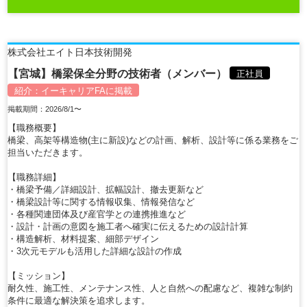
株式会社エイト日本技術開発
【宮城】橋梁保全分野の技術者（メンバー）
正社員
紹介：
イーキャリアFA
に掲載
掲載期間：2026/8/1〜
【職務概要】
橋梁、高架等構造物(主に新設)などの計画、解析、設計等に係る業務をご
担当いただきます。
【職務詳細】
・橋梁予備／詳細設計、拡幅設計、撤去更新など
・橋梁設計等に関する情報収集、情報発信など
・各種関連団体及び産官学との連携推進など
・設計・計画の意図を施工者へ確実に伝えるための設計計算
・構造解析、材料提案、細部デザイン
・3次元モデルも活用した詳細な設計の作成
【ミッション】
耐久性、施工性、メンテナンス性、人と自然への配慮など、複雑な制約
条件に最適な解決策を追求します。