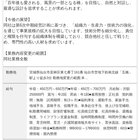
「百年後も愛される、風景の一部となる橋」を目指し、自然と対話し、
最適な設計を追求することが求められます。
【今後の展望】
同社は第6次中期経営計画に基づき、「組織力・生産力・技術力の強化」
を通じて事業規模の拡大を目指しています。技術分野を細分化し、責任
と権限を付与する組織体制を構築しており、競合他社と伍して戦うた
め、専門性の高い人材を求めています。
【業務内容変更の範囲】
同社業務全般
勤務地
宮城県仙台市若林区東七番丁161番 仙台市営地下鉄南北線「五橋」
駅より徒歩3分 勤務地変更の範囲:本…
給与
年収：450万円～650万円■年収：450万～700万円 月給制：月額
250000円 賞与：年2回 昇給：年1回■雇用形態：正社員 契約期
間：無期 試用期間：有(3ヶ月)■福利厚生：通勤手当、家族手当、
地域手当、資格手当、役職手当、単身赴任手当、借上げ住宅補助、
転勤費用補助、財形貯蓄制度、社員積立貯蓄、社員持株会、退職金
制度、ライフプラン支援金制度、短時間勤務制度、時間外労働の制
限、育児時間、育児・介護関連情報共有サイト、育休面談、資格取
得奨励一時金■勤務時間：9時00分～17時00分 休憩時間：60分■喫
煙情報：屋内禁煙