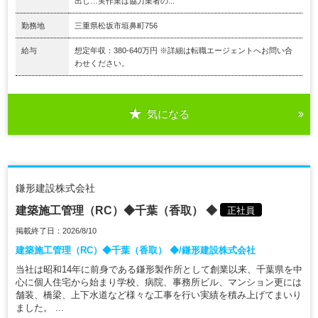
出し…実作業は協力業者の...
勤務地
三重県松坂市垣鼻町756
給与
想定年収：380-640万円 ※詳細は転職エージェントへお問い合
わせください。
気になる
鎌形建設株式会社
建築施工管理（RC）◆千葉（香取） ◆
正社員
掲載終了日：2026/8/10
建築施工管理（RC）◆千葉（香取） ◆/鎌形建設株式会社
当社は昭和14年に前身である鎌形製作所として創業以来、千葉県を中
心に個人住宅から始まり学校、病院、事務所ビル、マンション更には
舗装、橋梁、上下水道など様々な工事を行い実績を積み上げてまいり
ました。 ...