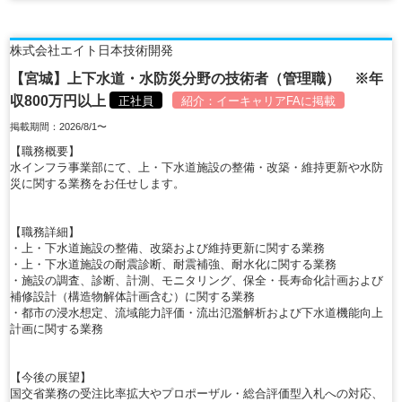
株式会社エイト日本技術開発
【宮城】上下水道・水防災分野の技術者（管理職） ※年
収800万円以上
正社員
紹介：
イーキャリアFA
に掲載
掲載期間：2026/8/1〜
【職務概要】
水インフラ事業部にて、上・下水道施設の整備・改築・維持更新や水防
災に関する業務をお任せします。
【職務詳細】
・上・下水道施設の整備、改築および維持更新に関する業務
・上・下水道施設の耐震診断、耐震補強、耐水化に関する業務
・施設の調査、診断、計測、モニタリング、保全・長寿命化計画および
補修設計（構造物解体計画含む）に関する業務
・都市の浸水想定、流域能力評価・流出氾濫解析および下水道機能向上
計画に関する業務
【今後の展望】
国交省業務の受注比率拡大やプロポーザル・総合評価型入札への対応、