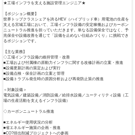
★工場インフラを支える施設管理エンジニア★
【ポジション概要】
世界トップクラスシェアを誇るHEV（ハイブリッド車）用電池の生産を
支える宮城工場において、工場インフラ設備の安定稼働およびカーボン
ニュートラル推進を担っていただきます。単なる設備保全ではなく、予
兆保全や設備改善を通じて「設備を止めない仕組みづくり」に挑戦でき
るポジションです。
【主な業務】
◇工場インフラ設備の維持管理・改善
■工場および付属棟の原動力インフラに関する改修計画の立案・推進
■設備更新計画の策定および実行
■設備点検・保全計画の立案と管理
■設備トラブル発生時の原因分析および再発防止策の推進
＜対象設備＞
電気設備／建築設備／消防設備／給排水設備／ユーティリティ設備（工
場の生産活動を支えるインフラ設備）
◇カーボンニュートラル推進
■エネルギー使用状況の分析
■省エネルギー施策の企画・推進
■CO?排出削減プロジェクトへの参画