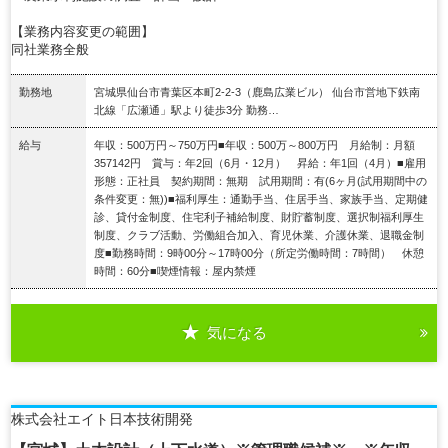
【業務内容変更の範囲】
同社業務全般
勤務地
宮城県仙台市青葉区本町2-2-3（鹿島広業ビル） 仙台市営地下鉄南
北線「広瀬通」駅より徒歩3分 勤務…
給与
年収：500万円～750万円■年収：500万～800万円 月給制：月額
357142円 賞与：年2回（6月・12月） 昇給：年1回（4月）■雇用
形態：正社員 契約期間：無期 試用期間：有(6ヶ月(試用期間中の
条件変更：無))■福利厚生：通勤手当、住居手当、家族手当、定期健
診、貸付金制度、住宅利子補給制度、財貯蓄制度、選択制福利厚生
制度、クラブ活動、労働組合加入、育児休業、介護休業、退職金制
度■勤務時間：9時00分～17時00分（所定労働時間：7時間） 休憩
時間：60分■喫煙情報：屋内禁煙
気になる
詳細を見る
株式会社エイト日本技術開発