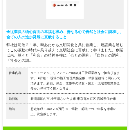
全従業員の物心両面の幸福を求め、善なる心で自然と社会に調和し、
全ての人の進歩発展に貢献すること
弊社は明治２１年、時あたかも文明開化と共に創業し、建設業を通じ
てこの激動の時代を乗り越えて文明社会に貢献して参りました。創業
以来、脈々と「和合」の精神を柱に「心との調和」「自然との調和」
「社会との調...
仕事内容
リニューアル、リフォームの建築施工管理業務をご担当頂きま
す。 ■詳細： 現場の施工管理業務全般、積算業務等に関わって
頂きます。新築、保全、改修等の積算・施工・現場管理業務全
般をご担当頂く形となりま...
勤務地
新潟県胎内市 埼玉県さいたま市 東京都文京区 宮城県仙台市
給与
想定年収：400-700万円 ※ご経験、前職でのご年収を考慮の
上、決定致します。