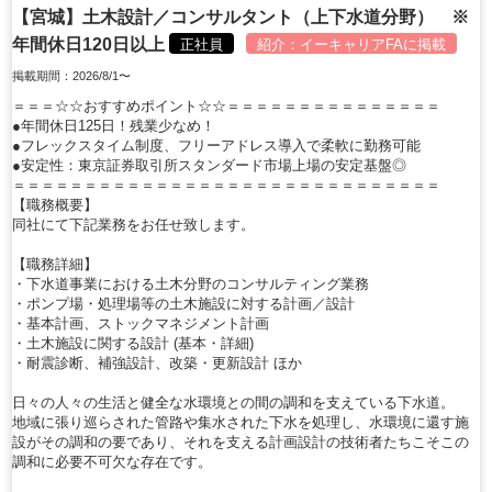
【宮城】土木設計／コンサルタント（上下水道分野） ※
年間休日120日以上
正社員
紹介：
イーキャリアFA
に掲載
掲載期間：2026/8/1〜
＝＝＝☆☆おすすめポイント☆☆＝＝＝＝＝＝＝＝＝＝＝＝＝＝＝
●年間休日125日！残業少なめ！
●フレックスタイム制度、フリーアドレス導入で柔軟に勤務可能
●安定性：東京証券取引所スタンダード市場上場の安定基盤◎
＝＝＝＝＝＝＝＝＝＝＝＝＝＝＝＝＝＝＝＝＝＝＝＝＝＝＝＝＝＝
【職務概要】
同社にて下記業務をお任せ致します。
【職務詳細】
・下水道事業における土木分野のコンサルティング業務
・ポンプ場・処理場等の土木施設に対する計画／設計
・基本計画、ストックマネジメント計画
・土木施設に関する設計 (基本・詳細)
・耐震診断、補強設計、改築・更新設計 ほか
日々の人々の生活と健全な水環境との間の調和を支えている下水道。
地域に張り巡らされた管路や集水された下水を処理し、水環境に還す施
設がその調和の要であり、それを支える計画設計の技術者たちこそこの
調和に必要不可欠な存在です。