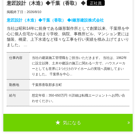
意匠設計（木造）◆千葉（香取） ◆
正社員
掲載終了日：2026/8/10
意匠設計（木造）◆千葉（香取） ◆/鎌形建設株式会社
当社は昭和14年に前身である鎌形製作所として創業以来、千葉県を中
心に個人住宅から始まり学校、病院、事務所ビル、マンション更には
舗装、橋梁、上下水道など様々な工事を行い実績を積み上げてまいり
ました。 ...
仕事内容
当社の建築施工管理職をご担当いただきます。 当社は、1962年
に設立以降、土木や建設の施工に関わる一方で、ハウスメーカ
ーとしても世界に1つだけのマイホームの実現へ貢献してまい
りました。 千葉県を中心...
勤務地
千葉県香取郡多古町
給与
想定年収：350-650万円 ※詳細は転職エージェントへお問い合
わせください。
気になる