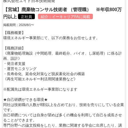
株式会社エイト日本技術開発
【宮城】廃棄物コンサル技術者 （管理職） ※年収800万
円以上
正社員
紹介：
イーキャリアFA
に掲載
掲載期間：2026/8/1〜
【職務概要】
環境エネルギー事業部にて、以下の業務をお任せします。
【職務詳細】
《廃棄物処理施設（中間処理、最終処分、バイオ、し尿処理）に係る計
画、設計》
・発注者支援
・運営モニタリング
・長寿命化、延命化対策など脱炭素化社会の構築
《再生可能エネルギー利活用関連業務など》
※配属先は環境エネルギー事業部になります
★自己研鑽ができる環境★
同社は技術職の人数が8割以上を占めており、技術を売りにしている企業
です。
自己研鑽については自身が望めば多くの機会を利用して自己を成長させ
ることができます。
専門分野への論文投稿をしたり、業務に関連する学会に出席したり、講