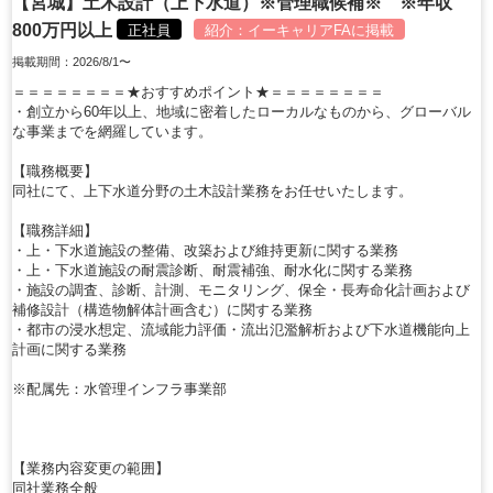
【宮城】土木設計（上下水道）※管理職候補※ ※年収
800万円以上
正社員
紹介：
イーキャリアFA
に掲載
掲載期間：2026/8/1〜
＝＝＝＝＝＝＝＝★おすすめポイント★＝＝＝＝＝＝＝＝
・創立から60年以上、地域に密着したローカルなものから、グローバル
な事業までを網羅しています。
【職務概要】
同社にて、上下水道分野の土木設計業務をお任せいたします。
【職務詳細】
・上・下水道施設の整備、改築および維持更新に関する業務
・上・下水道施設の耐震診断、耐震補強、耐水化に関する業務
・施設の調査、診断、計測、モニタリング、保全・長寿命化計画および
補修設計（構造物解体計画含む）に関する業務
・都市の浸水想定、流域能力評価・流出氾濫解析および下水道機能向上
計画に関する業務
※配属先：水管理インフラ事業部
【業務内容変更の範囲】
同社業務全般