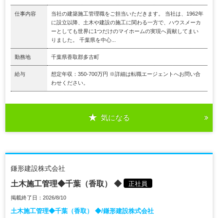
仕事内容
当社の建築施工管理職をご担当いただきます。 当社は、1962年
に設立以降、土木や建設の施工に関わる一方で、ハウスメーカ
ーとしても世界に1つだけのマイホームの実現へ貢献してまい
りました。 千葉県を中心...
勤務地
千葉県香取郡多古町
給与
想定年収：350-700万円 ※詳細は転職エージェントへお問い合
わせください。
気になる
鎌形建設株式会社
土木施工管理◆千葉（香取） ◆
正社員
掲載終了日：2026/8/10
土木施工管理◆千葉（香取） ◆/鎌形建設株式会社