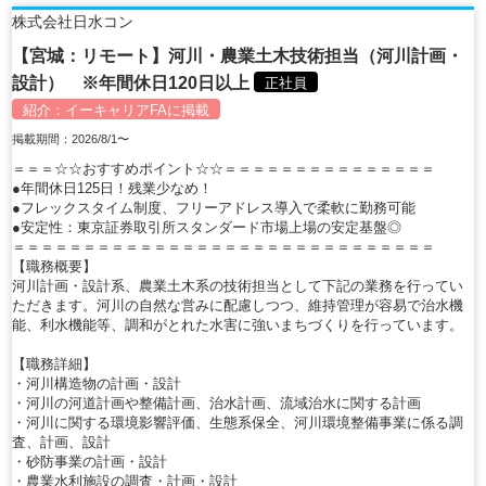
株式会社日水コン
【宮城：リモート】河川・農業土木技術担当（河川計画・
設計） ※年間休日120日以上
正社員
紹介：
イーキャリアFA
に掲載
掲載期間：2026/8/1〜
＝＝＝☆☆おすすめポイント☆☆＝＝＝＝＝＝＝＝＝＝＝＝＝＝＝
●年間休日125日！残業少なめ！
●フレックスタイム制度、フリーアドレス導入で柔軟に勤務可能
●安定性：東京証券取引所スタンダード市場上場の安定基盤◎
＝＝＝＝＝＝＝＝＝＝＝＝＝＝＝＝＝＝＝＝＝＝＝＝＝＝＝＝＝＝
【職務概要】
河川計画・設計系、農業土木系の技術担当として下記の業務を行ってい
ただきます。河川の自然な営みに配慮しつつ、維持管理が容易で治水機
能、利水機能等、調和がとれた水害に強いまちづくりを行っています。
【職務詳細】
・河川構造物の計画・設計
・河川の河道計画や整備計画、治水計画、流域治水に関する計画
・河川に関する環境影響評価、生態系保全、河川環境整備事業に係る調
査、計画、設計
・砂防事業の計画・設計
・農業水利施設の調査・計画・設計