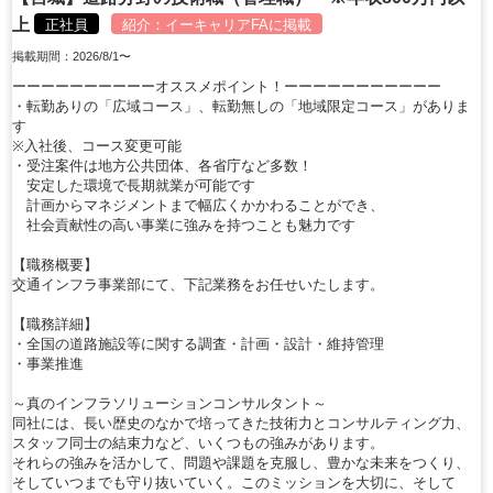
上
正社員
紹介：
イーキャリアFA
に掲載
掲載期間：2026/8/1〜
ーーーーーーーーーーオススメポイント！ーーーーーーーーーーー
・転勤ありの「広域コース」、転勤無しの「地域限定コース」がありま
す
※入社後、コース変更可能
・受注案件は地方公共団体、各省庁など多数！
安定した環境で長期就業が可能です
計画からマネジメントまで幅広くかかわることができ、
社会貢献性の高い事業に強みを持つことも魅力です
【職務概要】
交通インフラ事業部にて、下記業務をお任せいたします。
【職務詳細】
・全国の道路施設等に関する調査・計画・設計・維持管理
・事業推進
～真のインフラソリューションコンサルタント～
同社には、長い歴史のなかで培ってきた技術力とコンサルティング力、
スタッフ同士の結束力など、いくつもの強みがあります。
それらの強みを活かして、問題や課題を克服し、豊かな未来をつくり、
そしていつまでも守り抜いていく。このミッションを大切に、そして