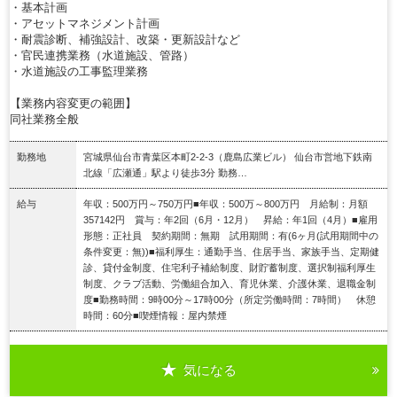
・基本計画
・アセットマネジメント計画
・耐震診断、補強設計、改築・更新設計など
・官民連携業務（水道施設、管路）
・水道施設の工事監理業務
【業務内容変更の範囲】
同社業務全般
勤務地
宮城県仙台市青葉区本町2-2-3（鹿島広業ビル） 仙台市営地下鉄南
北線「広瀬通」駅より徒歩3分 勤務…
給与
年収：500万円～750万円■年収：500万～800万円 月給制：月額
357142円 賞与：年2回（6月・12月） 昇給：年1回（4月）■雇用
形態：正社員 契約期間：無期 試用期間：有(6ヶ月(試用期間中の
条件変更：無))■福利厚生：通勤手当、住居手当、家族手当、定期健
診、貸付金制度、住宅利子補給制度、財貯蓄制度、選択制福利厚生
制度、クラブ活動、労働組合加入、育児休業、介護休業、退職金制
度■勤務時間：9時00分～17時00分（所定労働時間：7時間） 休憩
時間：60分■喫煙情報：屋内禁煙
気になる
詳細を見る