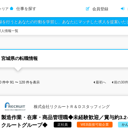
仕事を探す
会員登録
ャリア
録を行うとあなたの行動を学習し、あなたにマッチした求人を提案いた
求人情報一覧
宮城県の転職情報
0
件中
91 〜 120
件を表示
最初へ
前の
30
株式会社リクルートＲ＆Ｄスタッフィング
製造作業・在庫・商品管理職◆未経験歓迎／賞与約3.
クルートグループ◆
正社員
WEB面接可能企業
か