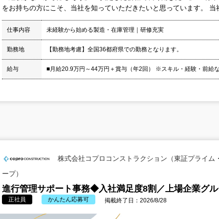
をお持ちの方にこそ、当社を知っていただきたいと思っています。 当社
仕事内容
未経験から始める製造・在庫管理｜研修充実
勤務地
【勤務地考慮】全国36都府県での勤務となります。
給与
■月給20.9万円～44万円＋賞与（年2回） ※スキル・経験・前給
株式会社コプロコンストラクション（東証プライム
ープ）
進行管理サポート事務◆入社満足度8割／上場企業グル
正社員
かんたん応募可
掲載終了日：2026/8/28