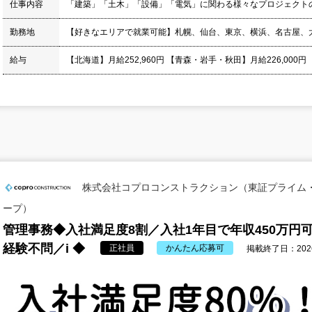
仕事内容
「建築」「土木」「設備」「電気」に関わる様々なプロジェクト
勤務地
【好きなエリアで就業可能】札幌、仙台、東京、横浜、名古屋、
給与
【北海道】月給252,960円 【青森・岩手・秋田】月給226,000円
株式会社コプロコンストラクション（東証プライム
ープ）
管理事務◆入社満足度8割／入社1年目で年収450万円
経験不問／i ◆
正社員
かんたん応募可
掲載終了日：2026/