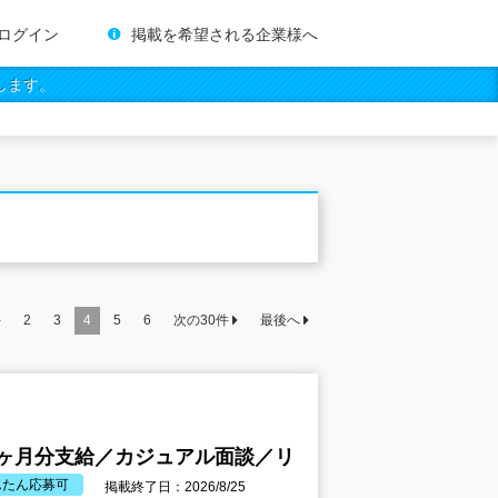
ログイン
掲載を希望される企業様へ
します。
件
2
3
4
5
6
次の
30
件
最後へ
2ヶ月分支給／カジュアル面談／リ
んたん応募可
掲載終了日：2026/8/25