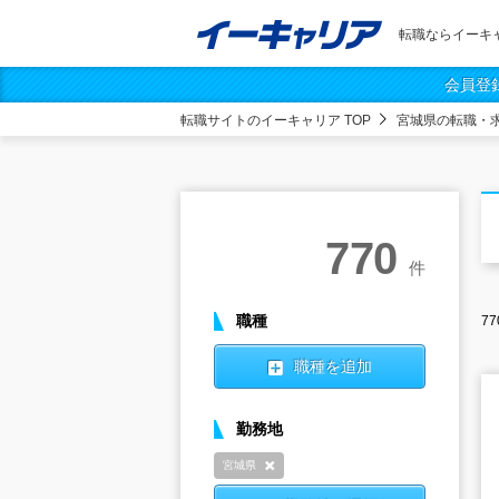
転職ならイーキ
会員登
転職サイトのイーキャリア TOP
宮城県の転職・
770
件
職種
77
職種を追加
勤務地
宮城県
削除