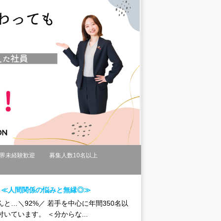
界未経験歓迎
募集人数10名以上
！≪人間関係の悩みと無縁◎≫
…＼92%／ 若手を中心に年間350名以
ています。 ＜分からな...