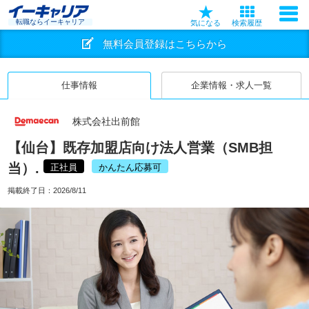
転職ならイーキャリア
気になる
検索履歴
無料会員登録はこちらから
仕事情報
企業情報・求人一覧
株式会社出前館
【仙台】既存加盟店向け法人営業（SMB担
当）.
正社員
かんたん応募可
掲載終了日：
2026/8/11