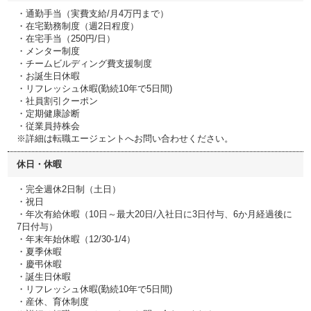
・通勤手当（実費支給/月4万円まで）
・在宅勤務制度（週2日程度）
・在宅手当（250円/日）
・メンター制度
・チームビルディング費支援制度
・お誕生日休暇
・リフレッシュ休暇(勤続10年で5日間)
・社員割引クーポン
・定期健康診断
・従業員持株会
※詳細は転職エージェントへお問い合わせください。
休日・休暇
・完全週休2日制（土日）
・祝日
・年次有給休暇（10日～最大20日/入社日に3日付与、6か月経過後に
7日付与）
・年末年始休暇（12/30-1/4）
・夏季休暇
・慶弔休暇
・誕生日休暇
・リフレッシュ休暇(勤続10年で5日間)
・産休、育休制度