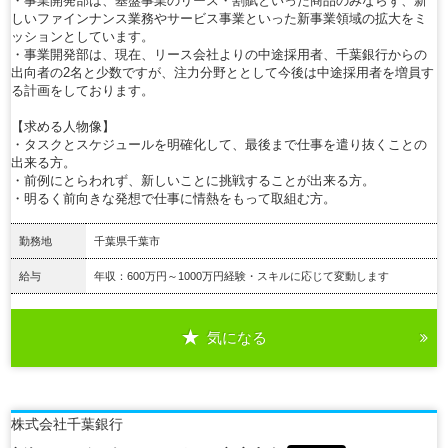
・事業開発部は、基盤事業のリース・割賦といった商品のみならず、新
しいファインナンス業務やサービス事業といった新事業領域の拡大をミ
ッションとしています。
・事業開発部は、現在、リース会社よりの中途採用者、千葉銀行からの
出向者の2名と少数ですが、注力分野ととして今後は中途採用者を増員す
る計画をしております。
【求める人物像】
・タスクとスケジュールを明確化して、最後まで仕事を遣り抜くことの
出来る方。
・前例にとらわれず、新しいことに挑戦することが出来る方。
・明るく前向きな発想で仕事に情熱をもって取組む方。
勤務地
千葉県千葉市
給与
年収：600万円～1000万円経験・スキルに応じて変動します
気になる
詳細を見る
株式会社千葉銀行