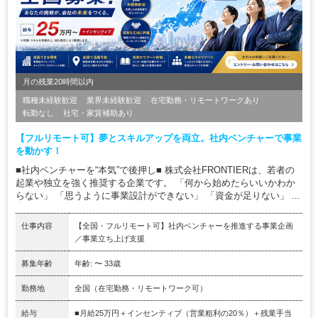
月の残業20時間以内
職種未経験歓迎
業界未経験歓迎
在宅勤務・リモートワークあり
転勤なし
社宅・家賃補助あり
【フルリモート可】夢とスキルアップを両立。社内ベンチャーで事業
を動かす！
■社内ベンチャーを“本気”で後押し■ 株式会社FRONTIERは、若者の
起業や独立を強く推奨する企業です。 「何から始めたらいいかわか
らない」 「思うように事業設計ができない」 「資金が足りない」 ...
仕事内容
【全国・フルリモート可】社内ベンチャーを推進する事業企画
／事業立ち上げ支援
募集年齢
年齢: 〜 33歳
勤務地
全国（在宅勤務・リモートワーク可）
給与
■月給25万円＋インセンティブ（営業粗利の20％）＋残業手当