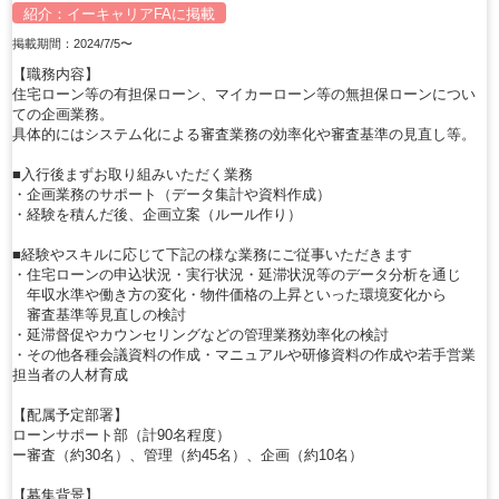
紹介：
イーキャリアFA
に掲載
掲載期間：2024/7/5〜
【職務内容】
住宅ローン等の有担保ローン、マイカーローン等の無担保ローンについ
ての企画業務。
具体的にはシステム化による審査業務の効率化や審査基準の見直し等。
■入行後まずお取り組みいただく業務
・企画業務のサポート（データ集計や資料作成）
・経験を積んだ後、企画立案（ルール作り）
■経験やスキルに応じて下記の様な業務にご従事いただきます
・住宅ローンの申込状況・実行状況・延滞状況等のデータ分析を通じ
年収水準や働き方の変化・物件価格の上昇といった環境変化から
審査基準等見直しの検討
・延滞督促やカウンセリングなどの管理業務効率化の検討
・その他各種会議資料の作成・マニュアルや研修資料の作成や若手営業
担当者の人材育成
【配属予定部署】
ローンサポート部（計90名程度）
ー審査（約30名）、管理（約45名）、企画（約10名）
【募集背景】