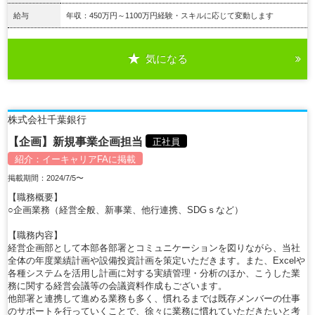
給与
年収：450万円～1100万円経験・スキルに応じて変動します
気になる
詳細を見る
株式会社千葉銀行
【企画】新規事業企画担当
正社員
紹介：
イーキャリアFA
に掲載
掲載期間：2024/7/5〜
【職務概要】
○企画業務（経営全般、新事業、他行連携、SDGｓなど）
【職務内容】
経営企画部として本部各部署とコミュニケーションを図りながら、当社
全体の年度業績計画や設備投資計画を策定いただきます。また、Excelや
各種システムを活用し計画に対する実績管理・分析のほか、こうした業
務に関する経営会議等の会議資料作成もございます。
他部署と連携して進める業務も多く、慣れるまでは既存メンバーの仕事
のサポートを行っていくことで、徐々に業務に慣れていただきたいと考