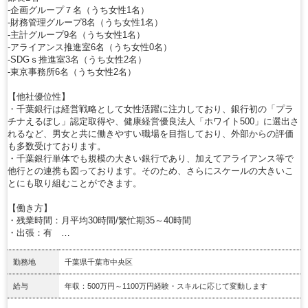
-企画グループ７名（うち女性1名）
-財務管理グループ8名（うち女性1名）
-主計グループ9名（うち女性1名）
-アライアンス推進室6名（うち女性0名）
-SDGｓ推進室3名（うち女性2名）
-東京事務所6名（うち女性2名）
【他社優位性】
・千葉銀行は経営戦略として女性活躍に注力しており、銀行初の「プラ
チナえるぼし」認定取得や、健康経営優良法人「ホワイト500」に選出さ
れるなど、男女と共に働きやすい職場を目指しており、外部からの評価
も多数受けております。
・千葉銀行単体でも規模の大きい銀行であり、加えてアライアンス等で
他行との連携も図っております。そのため、さらにスケールの大きいこ
とにも取り組むことができます。
【働き方】
・残業時間：月平均30時間/繁忙期35～40時間
・出張：有 …
勤務地
千葉県千葉市中央区
給与
年収：500万円～1100万円経験・スキルに応じて変動します