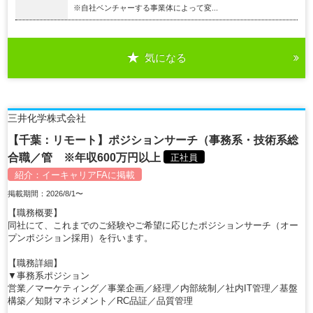
※自社ベンチャーする事業体によって変...
気になる
三井化学株式会社
【千葉：リモート】ポジションサーチ（事務系・技術系総
合職／管 ※年収600万円以上
正社員
紹介：
イーキャリアFA
に掲載
掲載期間：2026/8/1〜
【職務概要】
同社にて、これまでのご経験やご希望に応じたポジションサーチ（オー
プンポジション採用）を行います。
【職務詳細】
▼事務系ポジション
営業／マーケティング／事業企画／経理／内部統制／社内IT管理／基盤
構築／知財マネジメント／RC品証／品質管理