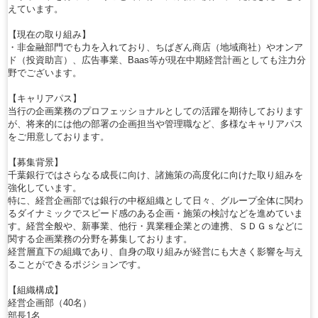
えています。
【現在の取り組み】
・非金融部門でも力を入れており、ちばぎん商店（地域商社）やオンア
ド（投資助言）、広告事業、Baas等が現在中期経営計画としても注力分
野でございます。
【キャリアパス】
当行の企画業務のプロフェッショナルとしての活躍を期待しております
が、将来的には他の部署の企画担当や管理職など、多様なキャリアパス
をご用意しております。
【募集背景】
千葉銀行ではさらなる成長に向け、諸施策の高度化に向けた取り組みを
強化しています。
特に、経営企画部では銀行の中枢組織として日々、グループ全体に関わ
るダイナミックでスピード感のある企画・施策の検討などを進めていま
す。経営全般や、新事業、他行・異業種企業との連携、ＳＤＧｓなどに
関する企画業務の分野を募集しております。
経営層直下の組織であり、自身の取り組みが経営にも大きく影響を与え
ることができるポジションです。
【組織構成】
経営企画部（40名）
部長1名