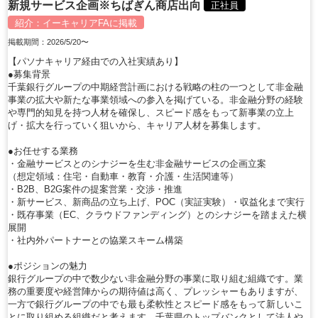
新規サービス企画※ちばぎん商店出向
正社員
紹介：
イーキャリアFA
に掲載
掲載期間：2026/5/20〜
【パソナキャリア経由での入社実績あり】
●募集背景
千葉銀行グループの中期経営計画における戦略の柱の一つとして非金融
事業の拡大や新たな事業領域への参入を掲げている。非金融分野の経験
や専門的知見を持つ人材を確保し、スピード感をもって新事業の立上
げ・拡大を行っていく狙いから、キャリア人材を募集します。
●お任せする業務
・金融サービスとのシナジーを生む非金融サービスの企画立案
（想定領域：住宅・自動車・教育・介護・生活関連等）
・B2B、B2G案件の提案営業・交渉・推進
・新サービス、新商品の立ち上げ、POC（実証実験）・収益化まで実行
・既存事業（EC、クラウドファンディング）とのシナジーを踏まえた横
展開
・社内外パートナーとの協業スキーム構築
●ポジションの魅力
銀行グループの中で数少ない非金融分野の事業に取り組む組織です。業
務の重要度や経営陣からの期待値は高く、プレッシャーもありますが、
一方で銀行グループの中でも最も柔軟性とスピード感をもって新しいこ
とに取り組める組織だと考えます。千葉県のトップバンクとして法人や