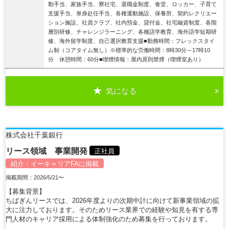
勤手当、家族手当、寮社宅、退職金制度、食堂、ロッカー、子育て
支援手当、単身赴任手当、各種運動施設、保養所、契約レクリエー
ション施設、社員クラブ、社内預金、貸付金、社宅融資制度、各階
層別研修、チャレンジラーニング、各種語学教育、海外語学短期研
修、海外留学制度、自己選択教育支援■勤務時間：フレックスタイ
ム制（コアタイム無し）※標準的な労働時間：8時30分～17時10
分 休憩時間：60分■喫煙情報：屋内原則禁煙（喫煙室あり）
気になる
詳細を見る
株式会社千葉銀行
リース領域 事業開発
正社員
紹介：
イーキャリアFA
に掲載
掲載期間：2026/5/21〜
【募集背景】
ちばぎんリースでは、2026年度よりの次期中計に向けて新事業領域の拡
大に注力しております。そのためリース業界での経験や知見を有する専
門人材のキャリア採用による体制強化のため募集を行っております。