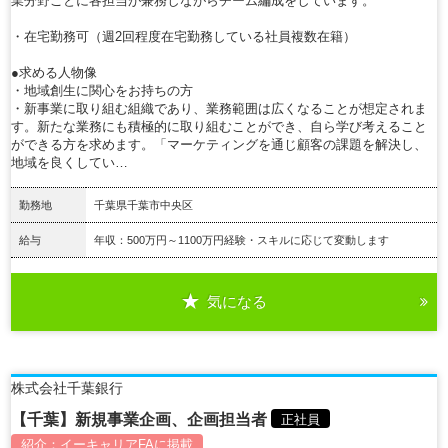
業分野ごとに各担当が兼務しながらチーム編成をしています。
・在宅勤務可（週2回程度在宅勤務している社員複数在籍）
●求める人物像
・地域創生に関心をお持ちの方
・新事業に取り組む組織であり、業務範囲は広くなることが想定されま
す。新たな業務にも積極的に取り組むことができ、自ら学び考えること
ができる方を求めます。「マーケティングを通じ顧客の課題を解決し、
地域を良くしてい…
勤務地
千葉県千葉市中央区
給与
年収：500万円～1100万円経験・スキルに応じて変動します
気になる
詳細を見る
株式会社千葉銀行
【千葉】新規事業企画、企画担当者
正社員
紹介：
イーキャリアFA
に掲載