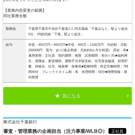
【業務内容変更の範囲】
同社業務全般
勤務地
千葉県千葉市中央区千葉港1-2 JR京葉線「千葉みなと」駅より徒歩
5分、JR総武線「千葉」駅より徒歩…
給与
年収：450万円～650万円■年収：450万～1100万円 月給制：月額
250000円 賞与：あり(過去実績：月給約6か月分程度) 昇給：有■
雇用形態：正社員 契約期間：無期 試用期間：有(6ヶ月)■福利厚
生：退職金、家賃補助、通勤手当全額支給、住宅資金融資、財形貯
蓄、持株会、社宅、独身寮、保養所■勤務時間：所定労働時間：7時
間40分 フレックスタイム制：有 休憩時間：60分■喫煙情報：屋
内禁煙
気になる
詳細を見る
株式会社千葉銀行
審査・管理業務の企画担当（注力事業/WLB◎）
正社員