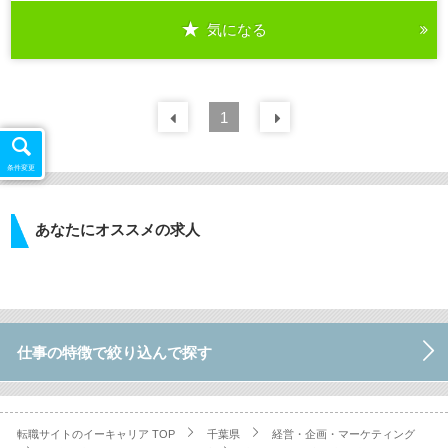
気になる
詳細を見る
前の
1
30
件
次の
30
件
条件変更
あなたにオススメの求人
仕事の特徴で絞り込んで探す
転職サイトのイーキャリア TOP
千葉県
経営・企画・マーケティング