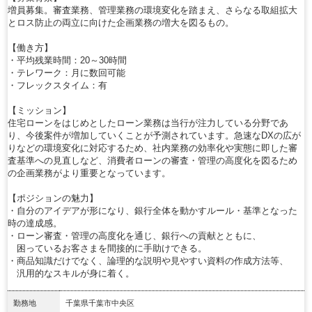
増員募集。審査業務、管理業務の環境変化を踏まえ、さらなる取組拡大
とロス防止の両立に向けた企画業務の増大を図るもの。
【働き方】
・平均残業時間：20～30時間
・テレワーク：月に数回可能
・フレックスタイム：有
【ミッション】
住宅ローンをはじめとしたローン業務は当行が注力している分野であ
り、今後案件が増加していくことが予測されています。急速なDXの広が
りなどの環境変化に対応するため、社内業務の効率化や実態に即した審
査基準への見直しなど、消費者ローンの審査・管理の高度化を図るため
の企画業務がより重要となっています。
【ポジションの魅力】
・自分のアイデアが形になり、銀行全体を動かすルール・基準となった
時の達成感。
・ローン審査・管理の高度化を通じ、銀行への貢献とともに、
困っているお客さまを間接的に手助けできる。
・商品知識だけでなく、論理的な説明や見やすい資料の作成方法等、
汎用的なスキルが身に着く。
勤務地
千葉県千葉市中央区