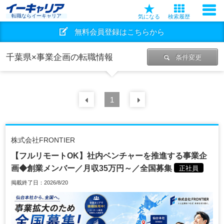
転職ならイーキャリア
気になる
検索履歴
無料会員登録はこちらから
千葉県×事業企画の転職情報
条件変更
前の
1
30
件
次の
30
件
株式会社FRONTIER
【フルリモートOK】社内ベンチャーを推進する事業企
画◆創業メンバー／月収35万円～／全国募集
正社員
掲載終了日：2026/8/20