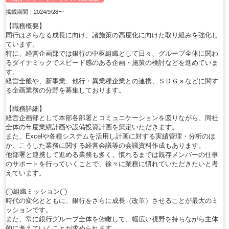
掲載期間：2024/9/28〜
【職務概要】
同行はさらなる成長に向け、諸施策の高度化に向けた取り組みを強化し
ています。
特に、経営企画部では銀行の中枢組織として日々、グループ全体に関わ
るダイナミックでスピード感のある企画・施策の検討などを進めていま
す。
経営全般や、新事業、他行・異業種企業との連携、ＳＤＧｓなどに関す
る企画業務の分野を募集しております。
【職務詳細】
経営企画部として本部各部署とコミュニケーションを図りながら、同社
全体の年度業績計画や設備投資計画を策定いただきます。
また、Excelや各種システムを活用し計画に対する実績管理・分析のほ
か、こうした業務に関する経営会議等の会議資料作成もあります。
他部署と連携して進める業務も多く、慣れるまでは既存メンバーの仕事
のサポートを行っていくことで、徐々に業務に慣れていただきたいと考
えています。
◯組織ミッション◯
時代の変化とともに、銀行をさらに成長（改革）させることが最大のミ
ッションです。
また、常に銀行グループ全体を俯瞰して、幅広い視野を持ちながら主体
的に考えていくことが求められます。