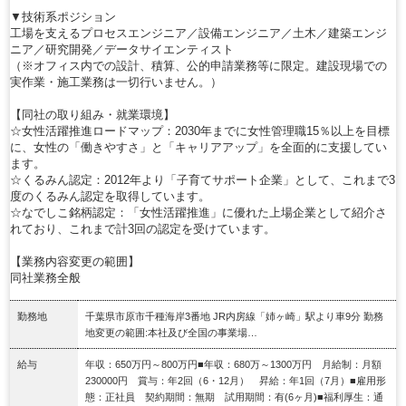
▼技術系ポジション
工場を支えるプロセスエンジニア／設備エンジニア／土木／建築エンジ
ニア／研究開発／データサイエンティスト
（※オフィス内での設計、積算、公的申請業務等に限定。建設現場での
実作業・施工業務は一切行いません。）
【同社の取り組み・就業環境】
☆女性活躍推進ロードマップ：2030年までに女性管理職15％以上を目標
に、女性の「働きやすさ」と「キャリアアップ」を全面的に支援してい
ます。
☆くるみん認定：2012年より「子育てサポート企業」として、これまで3
度のくるみん認定を取得しています。
☆なでしこ銘柄認定：「女性活躍推進」に優れた上場企業として紹介さ
れており、これまで計3回の認定を受けています。
【業務内容変更の範囲】
同社業務全般
勤務地
千葉県市原市千種海岸3番地 JR内房線「姉ヶ崎」駅より車9分 勤務
地変更の範囲:本社及び全国の事業場…
給与
年収：650万円～800万円■年収：680万～1300万円 月給制：月額
230000円 賞与：年2回（6・12月） 昇給：年1回（7月）■雇用形
態：正社員 契約期間：無期 試用期間：有(6ヶ月)■福利厚生：通