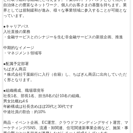
自治体との豊富なネットワーク、個人のお客さまの基盤を持ちます。業
界としては規制緩和が進み、様々な事業領域に参入することが可能とな
っています。
●キャリアパス
入社直後の業務
・金融サービスとのシナジーを生む非金融サービスの新規企画、推進
中期的なイメージ
・マネジメント領域等
●配属予定部署
ちばぎん商店
＊株式会社千葉銀行に入行（在籍）し、ちばぎん商店に出向していただ
く形となります。
●組織構成、職場環境等
社長1名、部長1名、担当8名の計10名の組織。
男女比概ね4:6
年齢構成は社長含めほぼ20代と30代です
中途社員の割合：約10%
商品・イベント企画、EC運営、クラウドファンディングサイト運営、マ
ーケティング/SNS、流通・卸関連、住宅関連新事業企画など、施策・事