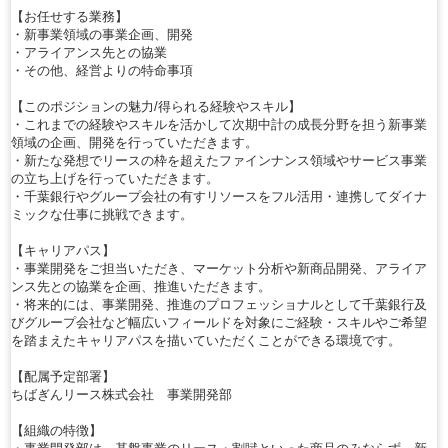
【お任せする業務】
・新事業領域の事業企画、開発
・アライアンス先との協業
・その他、経営よりの特命事項
【このポジションの魅力/得られる経験やスキル】
・これまでの経験やスキルを活かして次期中計の成長分野を担う新事業
領域の企画、開発を行っていただきます。
・新たな発想でリースの枠を超えたファインナンス領域やサービス事業
の立ち上げを行っていただきます。
・千葉銀行やグループ会社の有すリソースをフル活用・連携してダイナ
ミックな仕事に挑戦できます。
【キャリアパス】
・事業開発をご担当いただき、マーケット分析や新商品開発、アライア
ンス先との協業を企画、推進いただきます。
・将来的には、事業開発、推進のプロフェッショナルとして千葉銀行及
びグループ会社など幅広いフィールドを対象にご経験・スキルやご希望
を踏まえたキャリアパスを描いていただくことができる環境です。
【配属予定部署】
ちばぎんリース株式会社 事業開発部
【組織の特徴】