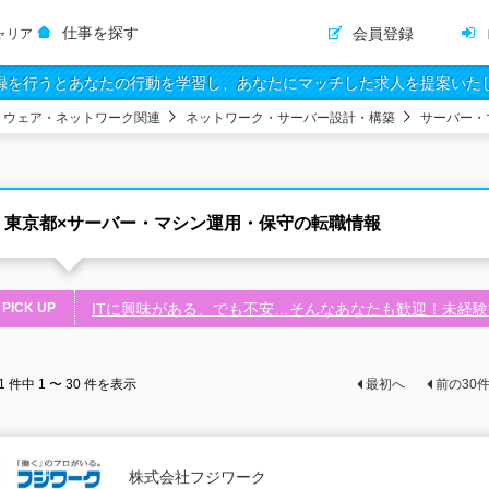
仕事を探す
会員登録
ャリア
録を行うとあなたの行動を学習し、あなたにマッチした求人を提案いた
トウェア・ネットワーク関連
ネットワーク・サーバー設計・構築
サーバー・
東京都×サーバー・マシン運用・保守の転職情報
PICK UP
ITに興味がある、でも不安…そんなあなたも歓迎！未経
1
件中
1 〜 30
件を表示
最初へ
前の
30
株式会社フジワーク