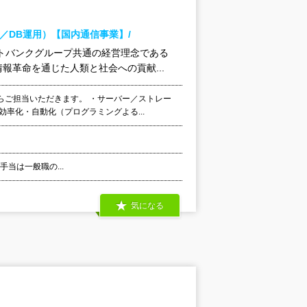
ジ／DB運用）【国内通信事業】/
トバンクグループ共通の経営理念である
革命を通じた人類と社会への貢献...
らご担当いただきます。 ・サーバー／ストレー
率化・自動化（プログラミングよる...
外手当は一般職の...
気になる