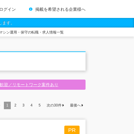
ログイン
掲載を希望される企業様へ
します。
マシン運用・保守の転職・求人情報一覧
験歓迎／リモートワーク案件あり
件
1
2
3
4
5
次の
30
件
最後へ
PR