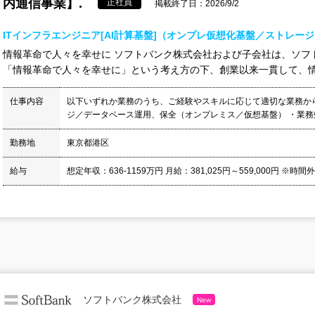
内通信事業】.
正社員
掲載終了日：2026/9/2
ITインフラエンジニア[AI計算基盤]（オンプレ仮想化基盤／ストレー
情報革命で人々を幸せに ソフトバンク株式会社および子会社は、ソフ
「情報革命で人々を幸せに」という考え方の下、創業以来一貫して、情報
仕事内容
以下いずれか業務のうち、ご経験やスキルに応じて適切な業務か
ジ／データベース運用、保全（オンプレミス／仮想基盤） ・業務効
勤務地
東京都港区
給与
想定年収：636-1159万円 月給：381,025円～559,000円 ※時間
ソフトバンク株式会社
New