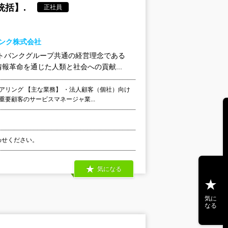
括】.
正社員
バンク株式会社
トバンクグループ共通の経営理念である
革命を通じた人類と社会への貢献...
アリング 【主な業務】 ・法人顧客（個社）向け
要顧客のサービスマネージャ業...
合わせください。
気になる
気に
なる