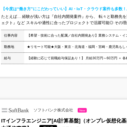
【今度は“働き方”にこだわっていい】AI・IoT・クラウド案件も多数
たとえば… 経験が浅い方は『自社内開発案件』から、 転々と勤務先
ェクト』など スキルや適性に合ったプロジェクトで活躍可能◎ その理由は
仕事内容
【希望・技術に合った配属／自社内開発あり】業務システム・イ
勤務地
★リモート可能★大阪・東京・北海道・福岡・宮崎・鹿児島もし
給与
【経験に応じて前職給与保証あり！】 月給30万円～60万円 ＋ 各種手当
ソフトバンク株式会社
New
ITインフラエンジニア[AI計算基盤]（オンプレ仮想化