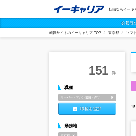
転職ならイーキ
会員登
転職サイトのイーキャリア TOP
東京都
ソフ
151
件
職種
サーバー・マシン運用・保守
削除
15
職種を追加
勤務地
東京都