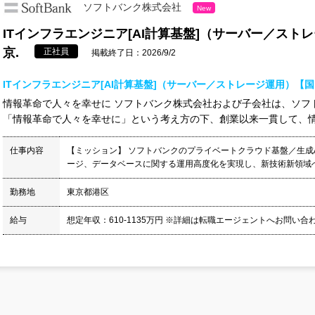
ソフトバンク株式会社
New
ITインフラエンジニア[AI計算基盤]（サーバー／ス
京.
正社員
掲載終了日：2026/9/2
ITインフラエンジニア[AI計算基盤]（サーバー／ストレージ運用）【
情報革命で人々を幸せに ソフトバンク株式会社および子会社は、ソフ
「情報革命で人々を幸せに」という考え方の下、創業以来一貫して、情報
仕事内容
【ミッション】 ソフトバンクのプライベートクラウド基盤／生成
ージ、データベースに関する運用高度化を実現し、新技術新領域への
勤務地
東京都港区
給与
想定年収：610-1135万円 ※詳細は転職エージェントへお問い