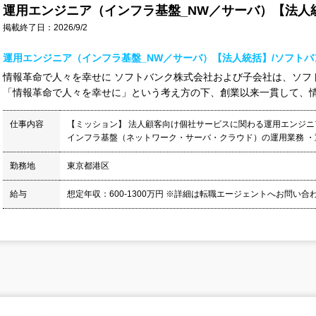
運用エンジニア（インフラ基盤_NW／サーバ）【法人統
掲載終了日：2026/9/2
運用エンジニア（インフラ基盤_NW／サーバ）【法人統括】/ソフト
情報革命で人々を幸せに ソフトバンク株式会社および子会社は、ソフ
「情報革命で人々を幸せに」という考え方の下、創業以来一貫して、情報
仕事内容
【ミッション】 法人顧客向け個社サービスに関わる運用エンジニ
インフラ基盤（ネットワーク・サーバ・クラウド）の運用業務 ・重
勤務地
東京都港区
給与
想定年収：600-1300万円 ※詳細は転職エージェントへお問い