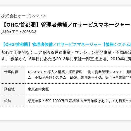
株式会社オープンハウス
【OHG/首都圏】管理者候補／ITサービスマネージャー
掲載終了日：2026/9/3
【OHG/首都圏】管理者候補／ITサービスマネージャー【情報システ
都心で圧倒的なシェアを誇る戸建事業・マンション開発事業・不動産
す。 創業から16年目にあたる2013年に東証一部直接上場、2019年に売上
仕事内容
●システムの導入／構築／運用管理 例）営業管理システム、顧
ム、不動産基幹システム、ERP、業務改善RPA、等々 ●事業部門との
勤務地
東京都中央区
給与
想定年収：600-1000万円 応相談 ※予定年収はあくまでも目安の